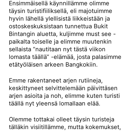
Ensimmäisellä käynnillämme olimme
täysin turistifiiliksellä, eli majotuimme
hyvin lähellä ylellisistä liikkeistään ja
ostoskeskuksistaan tunnettua Bukit
Bintangin aluetta, kuljimme must see -
paikalta toiselle ja elimme muutenkin
sellaista ”nautitaan nyt tästä viikon
lomasta täällä” -elämää, josta palasimme
etätyöläisen arkeen Bangkokiin.
Emme rakentaneet arjen rutiineja,
keskittyneet selvittelemään päivittäsen
arjen asioita ja noh, elimme kuten turisti
täällä nyt yleensä lomallaan elää.
Olemme tottakai olleet täysin turisteja
tälläkin visiitillämme, mutta kokemukset,