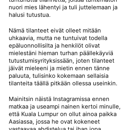
nuori mies lähentyi ja tuli juttelemaan ja
halusi tutustua.
Nämä tilanteet eivät olleet mitään
uhkaavia, mutta ne tuntuivat todella
epäluonnollisilta ja henkilöt olivat
mielestäni hieman turhan päällekäyviä
tutustumisyrityksissään, joten tilanteet
jäivät mieleeni ja mietin ennen tänne
paluuta, tulisinko kokemaan sellaisia
tilanteita täällä pitkään ollessa useinkin.
Mainitsin näistä Instagramissa ennen
matkaa ja useampi nainen kertoi minulle,
että Kuala Lumpur on ollut ainoa paikka
Aasiassa, jossa he ovat kokeneet
vastaavaa ahdistelua tai ihan jopa