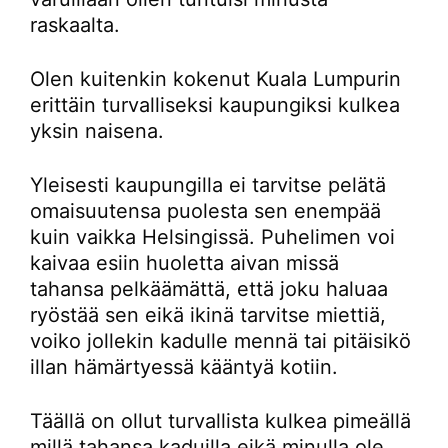
raskaalta.
Olen kuitenkin kokenut Kuala Lumpurin
erittäin turvalliseksi kaupungiksi kulkea
yksin naisena.
Yleisesti kaupungilla ei tarvitse pelätä
omaisuutensa puolesta sen enempää
kuin vaikka Helsingissä. Puhelimen voi
kaivaa esiin huoletta aivan missä
tahansa pelkäämättä, että joku haluaa
ryöstää sen eikä ikinä tarvitse miettiä,
voiko jollekin kadulle mennä tai pitäisikö
illan hämärtyessä kääntyä kotiin.
Täällä on ollut turvallista kulkea pimeällä
millä tahansa kaduilla eikä minulla ole