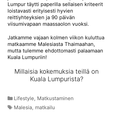
Lumpur täytti paperilla sellaisen kriteerit
loistavasti erityisesti hyvien
reittiyhteyksien ja 90 päivän
viisumivapaan maassaolon vuoksi.
Jatkamme vajaan kolmen viikon kuluttua
matkaamme Malesiasta Thaimaahan,
mutta tulemme ehdottomasti palaamaan
Kuala Lumpuriin!
Millaisia kokemuksia teillä on
Kuala Lumpurista?
Kategoriat
Lifestyle
,
Matkustaminen
Avainsanat
Malesia
,
matkailu