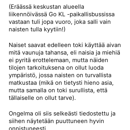
(Eräässä keskustan alueella
liikennöivässä Go KL -paikallisbussissa
vastaan tuli jopa vuoro, joka salli vain
naisten tulla kyytiin!)
Naiset saavat edelleen toki käyttää aivan
mitä vaunuja tahansa, eli naisia ja miehiä
ei pyritä erottelemaan, mutta näiden
tilojen tarkoituksena on ollut luoda
ympäristö, jossa naisten on turvallista
matkustaa (mikä on tietysti hieno asia,
mutta samalla on toki surullista, että
tällaiselle on ollut tarve).
Ongelma oli siis selkeästi tiedostettu ja
siihen näytetään puuttuneen hyvin
onnistuneesti.