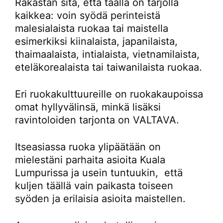
Rakastan sitä, että täällä on tarjolla
kaikkea: voin syödä perinteistä
malesialaista ruokaa tai maistella
esimerkiksi kiinalaista, japanilaista,
thaimaalaista, intialaista, vietnamilaista,
eteläkorealaista tai taiwanilaista ruokaa.
Eri ruokakulttuureille on ruokakaupoissa
omat hyllyvälinsä, minkä lisäksi
ravintoloiden tarjonta on VALTAVA.
Itseasiassa ruoka ylipäätään on
mielestäni parhaita asioita Kuala
Lumpurissa ja usein tuntuukin, että
kuljen täällä vain paikasta toiseen
syöden ja erilaisia asioita maistellen.