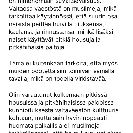
on nimenomaan suvaitsevaisuus.
Valtaosa väestöstä on muslimeja, mikä
tarkoittaa käytännössä, että suurin osa
naisista peittää huivilla hiuksensa,
kaulansa ja rinnustansa, minkä lisäksi
naiset käyttävät pitkiä housuja ja
pitkähihaisia paitoja.
Tämä ei kuitenkaan tarkoita, että myös
muiden odotettaisiin toimivan samalla
tavalla, mikä on todella virkistävää.
Olin varautunut kulkemaan pitkissä
housuissa ja pitkähihaisissa paidoissa
kunnioituksesta valtaväestön kulttuuria
kohtaan, mutta sain hyvin nopeasti
huomata paikallisia ei-muslimeja