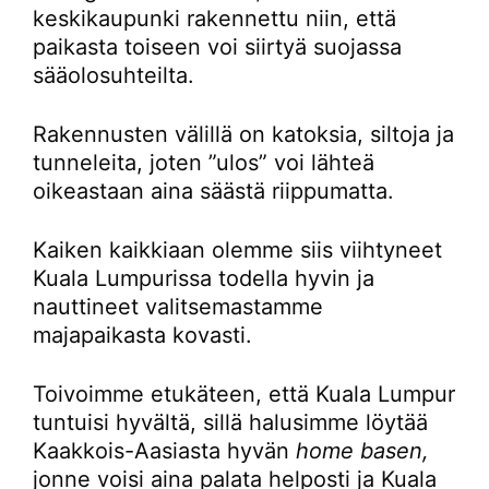
keskikaupunki rakennettu niin, että
paikasta toiseen voi siirtyä suojassa
sääolosuhteilta.
Rakennusten välillä on katoksia, siltoja ja
tunneleita, joten ”ulos” voi lähteä
oikeastaan aina säästä riippumatta.
Kaiken kaikkiaan olemme siis viihtyneet
Kuala Lumpurissa todella hyvin ja
nauttineet valitsemastamme
majapaikasta kovasti.
Toivoimme etukäteen, että Kuala Lumpur
tuntuisi hyvältä, sillä halusimme löytää
Kaakkois-Aasiasta hyvän
home basen,
jonne voisi aina palata helposti ja Kuala