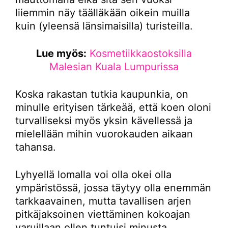
liiemmin näy täälläkään oikein muilla
kuin (yleensä länsimaisilla) turisteilla.
Lue myös:
Kosmetiikkaostoksilla
Malesian Kuala Lumpurissa
Koska rakastan tutkia kaupunkia, on
minulle erityisen tärkeää, että koen oloni
turvalliseksi myös yksin kävellessä ja
mielellään mihin vuorokauden aikaan
tahansa.
Lyhyellä lomalla voi olla okei olla
ympäristössä, jossa täytyy olla enemmän
tarkkaavainen, mutta tavallisen arjen
pitkäjaksoinen viettäminen kokoajan
varuillaan ollen tuntuisi minusta