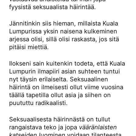
fyysistä seksuaalista häirintää.
Jännitinkin siis hieman, millaista Kuala
Lumpurissa yksin naisena kulkeminen
arjessa olisi, sillä olisi raskasta, jos sitä
pitäisi miettiä.
Ilokseni sain kuitenkin todeta, että Kuala
Lumpurin ilmapiiri asian suhteen tuntui
nyt täysin erilaiselta. Seksuaalinen
häirintä on ilmeisesti ollut viime vuosina
täällä tapetilla ollut asia ja siihen on
puututtu radikaalisti.
Seksuaalisesta häirinnästä on tullut
rangaistava teko ja jopa
vääränlaisten
katseiden luominen
voidaan tilanteesta