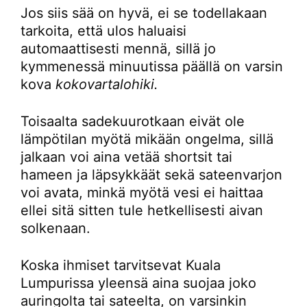
Jos siis sää on hyvä, ei se todellakaan
tarkoita, että ulos haluaisi
automaattisesti mennä, sillä jo
kymmenessä minuutissa päällä on varsin
kova
kokovartalohiki.
Toisaalta sadekuurotkaan eivät ole
lämpötilan myötä mikään ongelma, sillä
jalkaan voi aina vetää shortsit tai
hameen ja läpsykkäät sekä sateenvarjon
voi avata, minkä myötä vesi ei haittaa
ellei sitä sitten tule hetkellisesti aivan
solkenaan.
Koska ihmiset tarvitsevat Kuala
Lumpurissa yleensä aina suojaa joko
auringolta tai sateelta, on varsinkin