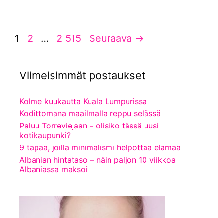
Sivu
Sivu
Sivu
1
2
…
2 515
Seuraava
→
Viimeisimmät postaukset
Kolme kuukautta Kuala Lumpurissa
Kodittomana maailmalla reppu selässä
Paluu Torreviejaan – olisiko tässä uusi
kotikaupunki?
9 tapaa, joilla minimalismi helpottaa elämää
Albanian hintataso – näin paljon 10 viikkoa
Albaniassa maksoi