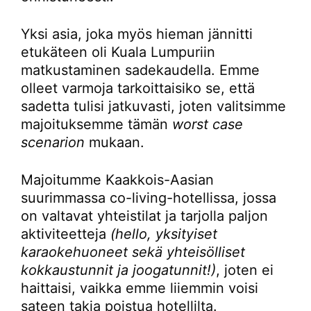
Yksi asia, joka myös hieman jännitti
etukäteen oli Kuala Lumpuriin
matkustaminen sadekaudella. Emme
olleet varmoja tarkoittaisiko se, että
sadetta tulisi jatkuvasti, joten valitsimme
majoituksemme tämän
worst case
scenarion
mukaan.
Majoitumme Kaakkois-Aasian
suurimmassa co-living-hotellissa, jossa
on valtavat yhteistilat ja tarjolla paljon
aktiviteetteja
(hello, yksityiset
karaokehuoneet sekä yhteisölliset
kokkaustunnit ja joogatunnit!)
, joten ei
haittaisi, vaikka emme liiemmin voisi
sateen takia poistua hotellilta.