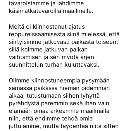
tavaroistamme ja lähdimme
käsimatkatavaroilla maailmalle.
Meitä ei kiinnostanut ajatus
reppureissaamisesta siinä mielessä, että
siirtyisimme jatkuvasti paikasta toiseen,
sillä koimme jatkuvan paikan
vaihtamisen ja sen myötä arjen
suunnittelun turhan kuluttavaksi.
Olimme kiinnostuneempia pysymään
samassa paikassa hieman pidemmän
aikaa, tutustumaan siihen lyhyttä
pyrähdystä paremmin sekä ihan vain
elämään omaa arkeamme maailmalla
niin, että ehdimme tehdä omia
juttujamme, mutta täydentää niitä sitten