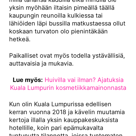
yksin myöhään iltaisin pimeällä täällä
kaupungin reunoilla kulkiessa tai
lähiöiden läpi bussilla matkustaessa ollut
koskaan turvaton olo pienintäkään
hetkeä.
Paikalliset ovat myös todella ystävällisiä,
auttavaisia ja mukavia.
Lue myös:
Huivilla vai ilman? Ajatuksia
Kuala Lumpurin kosmetiikkamainonnasta
Kun olin Kuala Lumpurissa edellisen
kerran vuonna 2018 ja kävelin muutamia
kertoja illalla yksin kauppakeskuksista
hotellille, koin pari epämukavalta
tuntunutta tilannetta, joissa tuntematon