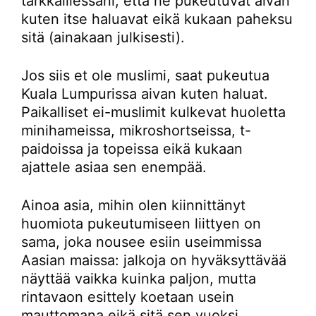
tarkkaillessani, että he pukeutuvat aivan
kuten itse haluavat eikä kukaan paheksu
sitä (ainakaan julkisesti).
Jos siis et ole muslimi, saat pukeutua
Kuala Lumpurissa aivan kuten haluat.
Paikalliset ei-muslimit kulkevat huoletta
minihameissa, mikroshortseissa, t-
paidoissa ja topeissa eikä kukaan
ajattele asiaa sen enempää.
Ainoa asia, mihin olen kiinnittänyt
huomiota pukeutumiseen liittyen on
sama, joka nousee esiin useimmissa
Aasian maissa: jalkoja on hyväksyttävää
näyttää vaikka kuinka paljon, mutta
rintavaon esittely koetaan usein
mauttomana eikä sitä sen vuoksi