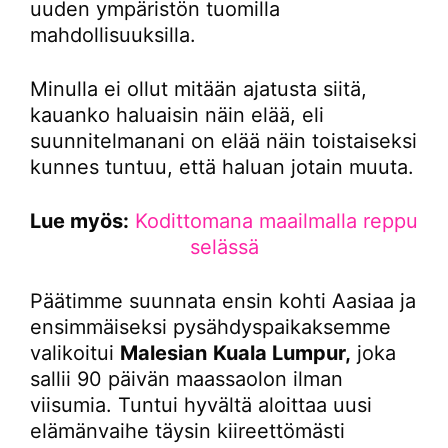
uuden ympäristön tuomilla
mahdollisuuksilla.
Minulla ei ollut mitään ajatusta siitä,
kauanko haluaisin näin elää, eli
suunnitelmanani on elää näin toistaiseksi
kunnes tuntuu, että haluan jotain muuta.
Lue myös:
Kodittomana maailmalla reppu
selässä
Päätimme suunnata ensin kohti Aasiaa ja
ensimmäiseksi pysähdyspaikaksemme
valikoitui
Malesian
Kuala Lumpur,
joka
sallii 90 päivän maassaolon ilman
viisumia. Tuntui hyvältä aloittaa uusi
elämänvaihe täysin kiireettömästi