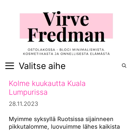
Siirry
sisältöön
Valitse aihe
Kolme kuukautta Kuala
Lumpurissa
28.11.2023
Myimme syksyllä Ruotsissa sijainneen
pikkutalomme, luovuimme lähes kaikista