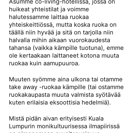
Asumme co-living-hotellissa, jossa on
huikeat yhteistilat ja voimme
halutessamme laittaa ruokaa
yhteiskeittiössä, mutta koska ruoka on
täällä niin hyvää ja sitä on tarjolla niin
halvalla mihin aikaan vuorokaudesta
tahansa (vaikka kämpille tuotuna), emme
ole kertaakaan laittaneet kotona muuta
ruokaa kuin aamupuuroa.
Muuten syömme aina ulkona tai otamme
take away -ruokaa kämpille (tai ostamme
ruokakaupasta muuta valmista syötävää
kuten erilaisia eksoottisia hedelmiä).
Mistä pidän aivan erityisesti Kuala
Lumpurin monikultuurisessa ilmapiirissä