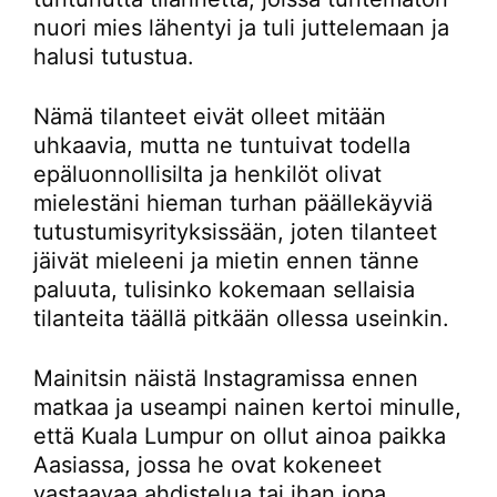
nuori mies lähentyi ja tuli juttelemaan ja
halusi tutustua.
Nämä tilanteet eivät olleet mitään
uhkaavia, mutta ne tuntuivat todella
epäluonnollisilta ja henkilöt olivat
mielestäni hieman turhan päällekäyviä
tutustumisyrityksissään, joten tilanteet
jäivät mieleeni ja mietin ennen tänne
paluuta, tulisinko kokemaan sellaisia
tilanteita täällä pitkään ollessa useinkin.
Mainitsin näistä Instagramissa ennen
matkaa ja useampi nainen kertoi minulle,
että Kuala Lumpur on ollut ainoa paikka
Aasiassa, jossa he ovat kokeneet
vastaavaa ahdistelua tai ihan jopa