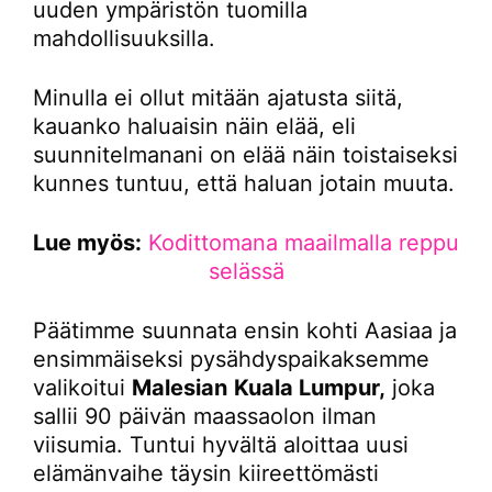
uuden ympäristön tuomilla
mahdollisuuksilla.
Minulla ei ollut mitään ajatusta siitä,
kauanko haluaisin näin elää, eli
suunnitelmanani on elää näin toistaiseksi
kunnes tuntuu, että haluan jotain muuta.
Lue myös:
Kodittomana maailmalla reppu
selässä
Päätimme suunnata ensin kohti Aasiaa ja
ensimmäiseksi pysähdyspaikaksemme
valikoitui
Malesian
Kuala Lumpur,
joka
sallii 90 päivän maassaolon ilman
viisumia. Tuntui hyvältä aloittaa uusi
elämänvaihe täysin kiireettömästi