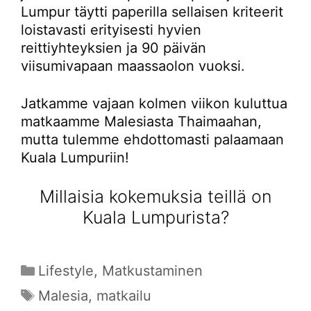
Lumpur täytti paperilla sellaisen kriteerit
loistavasti erityisesti hyvien
reittiyhteyksien ja 90 päivän
viisumivapaan maassaolon vuoksi.
Jatkamme vajaan kolmen viikon kuluttua
matkaamme Malesiasta Thaimaahan,
mutta tulemme ehdottomasti palaamaan
Kuala Lumpuriin!
Millaisia kokemuksia teillä on
Kuala Lumpurista?
Kategoriat
Lifestyle
,
Matkustaminen
Avainsanat
Malesia
,
matkailu