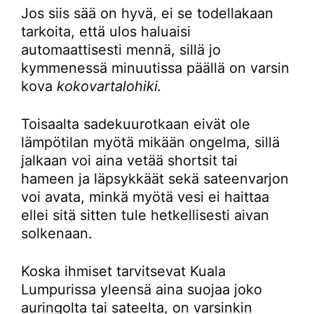
Jos siis sää on hyvä, ei se todellakaan
tarkoita, että ulos haluaisi
automaattisesti mennä, sillä jo
kymmenessä minuutissa päällä on varsin
kova
kokovartalohiki.
Toisaalta sadekuurotkaan eivät ole
lämpötilan myötä mikään ongelma, sillä
jalkaan voi aina vetää shortsit tai
hameen ja läpsykkäät sekä sateenvarjon
voi avata, minkä myötä vesi ei haittaa
ellei sitä sitten tule hetkellisesti aivan
solkenaan.
Koska ihmiset tarvitsevat Kuala
Lumpurissa yleensä aina suojaa joko
auringolta tai sateelta, on varsinkin