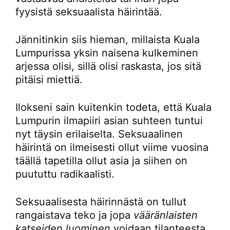
fyysistä seksuaalista häirintää.
Jännitinkin siis hieman, millaista Kuala
Lumpurissa yksin naisena kulkeminen
arjessa olisi, sillä olisi raskasta, jos sitä
pitäisi miettiä.
Ilokseni sain kuitenkin todeta, että Kuala
Lumpurin ilmapiiri asian suhteen tuntui
nyt täysin erilaiselta. Seksuaalinen
häirintä on ilmeisesti ollut viime vuosina
täällä tapetilla ollut asia ja siihen on
puututtu radikaalisti.
Seksuaalisesta häirinnästä on tullut
rangaistava teko ja jopa
vääränlaisten
katseiden luominen
voidaan tilanteesta