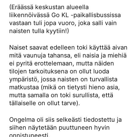
(Eräässä keskustan alueella
liikennöivässä Go KL -paikallisbussissa
vastaan tuli jopa vuoro, joka salli vain
naisten tulla kyytiin!)
Naiset saavat edelleen toki käyttää aivan
mitä vaunuja tahansa, eli naisia ja miehiä
ei pyritä erottelemaan, mutta näiden
tilojen tarkoituksena on ollut luoda
ympäristö, jossa naisten on turvallista
matkustaa (mikä on tietysti hieno asia,
mutta samalla on toki surullista, että
tällaiselle on ollut tarve).
Ongelma oli siis selkeästi tiedostettu ja
siihen näytetään puuttuneen hyvin
onnistuneesti.