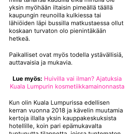
yksin myöhään iltaisin pimeällä täällä
kaupungin reunoilla kulkiessa tai
lähiöiden läpi bussilla matkustaessa ollut
koskaan turvaton olo pienintäkään
hetkeä.
Paikalliset ovat myös todella ystävällisiä,
auttavaisia ja mukavia.
Lue myös:
Huivilla vai ilman? Ajatuksia
Kuala Lumpurin kosmetiikkamainonnasta
Kun olin Kuala Lumpurissa edellisen
kerran vuonna 2018 ja kävelin muutamia
kertoja illalla yksin kauppakeskuksista
hotellille, koin pari epämukavalta
tuntunutta tilannetta, joissa tuntematon