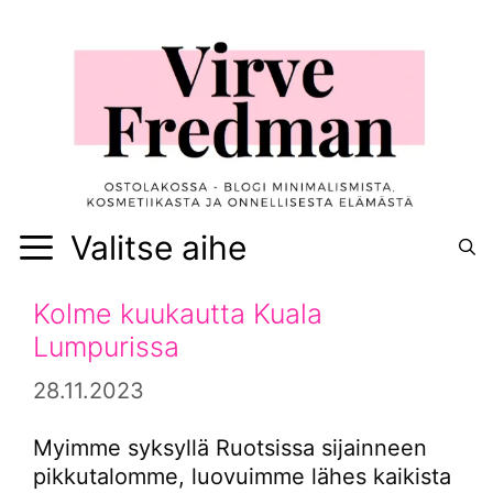
Siirry
sisältöön
Valitse aihe
Kolme kuukautta Kuala
Lumpurissa
28.11.2023
Myimme syksyllä Ruotsissa sijainneen
pikkutalomme, luovuimme lähes kaikista