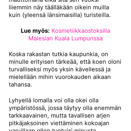
liiemmin näy täälläkään oikein muilla
kuin (yleensä länsimaisilla) turisteilla.
Lue myös:
Kosmetiikkaostoksilla
Malesian Kuala Lumpurissa
Koska rakastan tutkia kaupunkia, on
minulle erityisen tärkeää, että koen oloni
turvalliseksi myös yksin kävellessä ja
mielellään mihin vuorokauden aikaan
tahansa.
Lyhyellä lomalla voi olla okei olla
ympäristössä, jossa täytyy olla enemmän
tarkkaavainen, mutta tavallisen arjen
pitkäjaksoinen viettäminen kokoajan
varuillaan ollen tuntuisi minusta