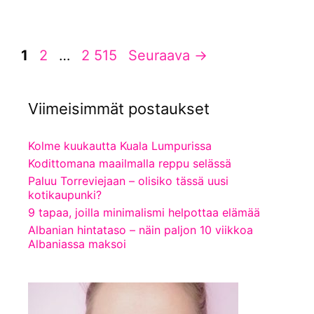
Sivu
Sivu
Sivu
1
2
…
2 515
Seuraava
→
Viimeisimmät postaukset
Kolme kuukautta Kuala Lumpurissa
Kodittomana maailmalla reppu selässä
Paluu Torreviejaan – olisiko tässä uusi
kotikaupunki?
9 tapaa, joilla minimalismi helpottaa elämää
Albanian hintataso – näin paljon 10 viikkoa
Albaniassa maksoi