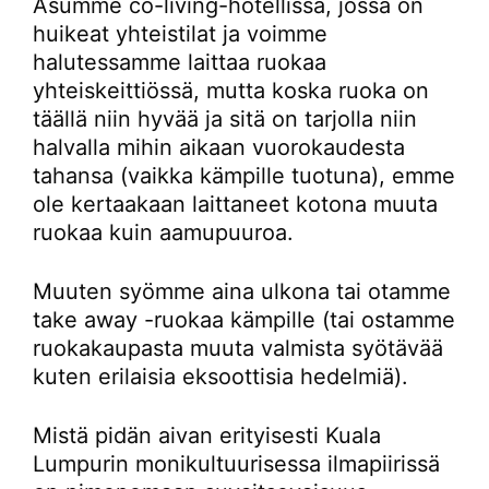
Asumme co-living-hotellissa, jossa on
huikeat yhteistilat ja voimme
halutessamme laittaa ruokaa
yhteiskeittiössä, mutta koska ruoka on
täällä niin hyvää ja sitä on tarjolla niin
halvalla mihin aikaan vuorokaudesta
tahansa (vaikka kämpille tuotuna), emme
ole kertaakaan laittaneet kotona muuta
ruokaa kuin aamupuuroa.
Muuten syömme aina ulkona tai otamme
take away -ruokaa kämpille (tai ostamme
ruokakaupasta muuta valmista syötävää
kuten erilaisia eksoottisia hedelmiä).
Mistä pidän aivan erityisesti Kuala
Lumpurin monikultuurisessa ilmapiirissä