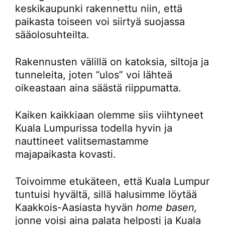
keskikaupunki rakennettu niin, että
paikasta toiseen voi siirtyä suojassa
sääolosuhteilta.
Rakennusten välillä on katoksia, siltoja ja
tunneleita, joten ”ulos” voi lähteä
oikeastaan aina säästä riippumatta.
Kaiken kaikkiaan olemme siis viihtyneet
Kuala Lumpurissa todella hyvin ja
nauttineet valitsemastamme
majapaikasta kovasti.
Toivoimme etukäteen, että Kuala Lumpur
tuntuisi hyvältä, sillä halusimme löytää
Kaakkois-Aasiasta hyvän
home basen,
jonne voisi aina palata helposti ja Kuala