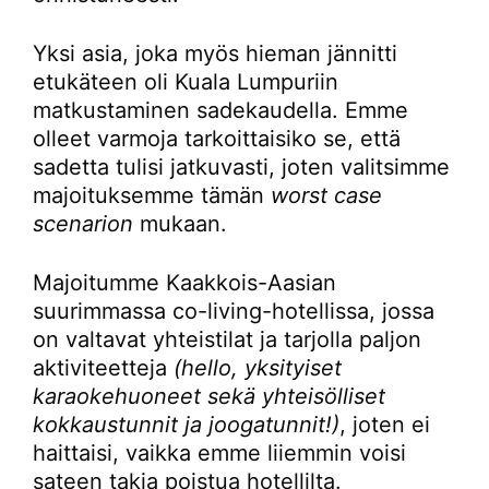
Yksi asia, joka myös hieman jännitti
etukäteen oli Kuala Lumpuriin
matkustaminen sadekaudella. Emme
olleet varmoja tarkoittaisiko se, että
sadetta tulisi jatkuvasti, joten valitsimme
majoituksemme tämän
worst case
scenarion
mukaan.
Majoitumme Kaakkois-Aasian
suurimmassa co-living-hotellissa, jossa
on valtavat yhteistilat ja tarjolla paljon
aktiviteetteja
(hello, yksityiset
karaokehuoneet sekä yhteisölliset
kokkaustunnit ja joogatunnit!)
, joten ei
haittaisi, vaikka emme liiemmin voisi
sateen takia poistua hotellilta.