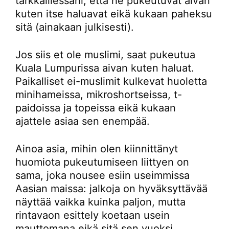
tarkkaillessani, että he pukeutuvat aivan
kuten itse haluavat eikä kukaan paheksu
sitä (ainakaan julkisesti).
Jos siis et ole muslimi, saat pukeutua
Kuala Lumpurissa aivan kuten haluat.
Paikalliset ei-muslimit kulkevat huoletta
minihameissa, mikroshortseissa, t-
paidoissa ja topeissa eikä kukaan
ajattele asiaa sen enempää.
Ainoa asia, mihin olen kiinnittänyt
huomiota pukeutumiseen liittyen on
sama, joka nousee esiin useimmissa
Aasian maissa: jalkoja on hyväksyttävää
näyttää vaikka kuinka paljon, mutta
rintavaon esittely koetaan usein
mauttomana eikä sitä sen vuoksi