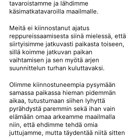
tavaroistamme ja lähdimme
käsimatkatavaroilla maailmalle.
Meitä ei kiinnostanut ajatus
reppureissaamisesta siinä mielessä, että
siirtyisimme jatkuvasti paikasta toiseen,
sillä koimme jatkuvan paikan
vaihtamisen ja sen myötä arjen
suunnittelun turhan kuluttavaksi.
Olimme kiinnostuneempia pysymään
samassa paikassa hieman pidemmän
aikaa, tutustumaan siihen lyhyttä
pyrähdystä paremmin sekä ihan vain
elämään omaa arkeamme maailmalla
niin, että ehdimme tehdä omia
juttujamme, mutta täydentää niitä sitten