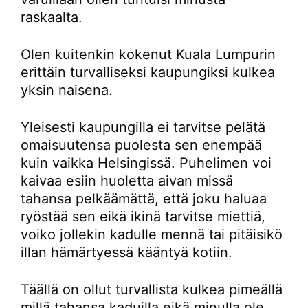
raskaalta.
Olen kuitenkin kokenut Kuala Lumpurin
erittäin turvalliseksi kaupungiksi kulkea
yksin naisena.
Yleisesti kaupungilla ei tarvitse pelätä
omaisuutensa puolesta sen enempää
kuin vaikka Helsingissä. Puhelimen voi
kaivaa esiin huoletta aivan missä
tahansa pelkäämättä, että joku haluaa
ryöstää sen eikä ikinä tarvitse miettiä,
voiko jollekin kadulle mennä tai pitäisikö
illan hämärtyessä kääntyä kotiin.
Täällä on ollut turvallista kulkea pimeällä
millä tahansa kaduilla eikä minulla ole