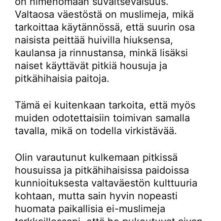
on nimenomaan suvaitsevaisuus.
Valtaosa väestöstä on muslimeja, mikä
tarkoittaa käytännössä, että suurin osa
naisista peittää huivilla hiuksensa,
kaulansa ja rinnustansa, minkä lisäksi
naiset käyttävät pitkiä housuja ja
pitkähihaisia paitoja.
Tämä ei kuitenkaan tarkoita, että myös
muiden odotettaisiin toimivan samalla
tavalla, mikä on todella virkistävää.
Olin varautunut kulkemaan pitkissä
housuissa ja pitkähihaisissa paidoissa
kunnioituksesta valtaväestön kulttuuria
kohtaan, mutta sain hyvin nopeasti
huomata paikallisia ei-muslimeja