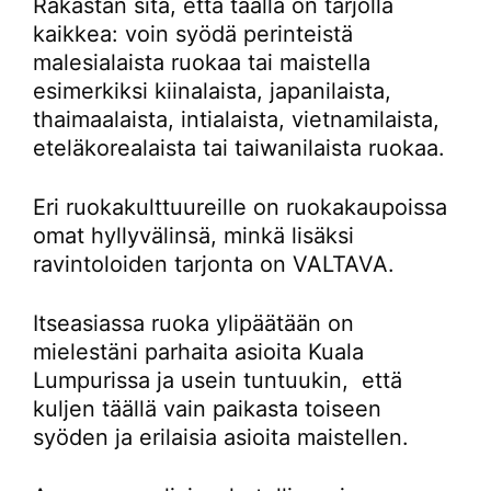
Rakastan sitä, että täällä on tarjolla
kaikkea: voin syödä perinteistä
malesialaista ruokaa tai maistella
esimerkiksi kiinalaista, japanilaista,
thaimaalaista, intialaista, vietnamilaista,
eteläkorealaista tai taiwanilaista ruokaa.
Eri ruokakulttuureille on ruokakaupoissa
omat hyllyvälinsä, minkä lisäksi
ravintoloiden tarjonta on VALTAVA.
Itseasiassa ruoka ylipäätään on
mielestäni parhaita asioita Kuala
Lumpurissa ja usein tuntuukin, että
kuljen täällä vain paikasta toiseen
syöden ja erilaisia asioita maistellen.