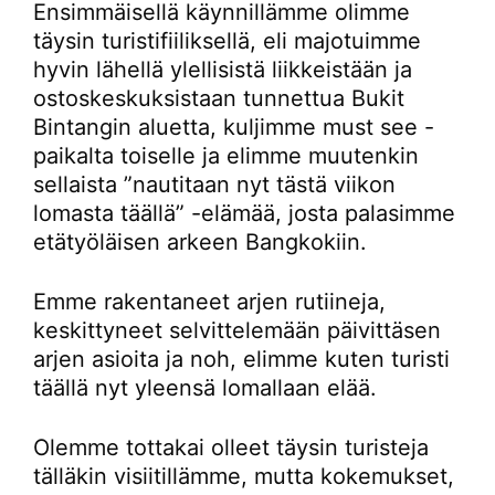
Ensimmäisellä käynnillämme olimme
täysin turistifiiliksellä, eli majotuimme
hyvin lähellä ylellisistä liikkeistään ja
ostoskeskuksistaan tunnettua Bukit
Bintangin aluetta, kuljimme must see -
paikalta toiselle ja elimme muutenkin
sellaista ”nautitaan nyt tästä viikon
lomasta täällä” -elämää, josta palasimme
etätyöläisen arkeen Bangkokiin.
Emme rakentaneet arjen rutiineja,
keskittyneet selvittelemään päivittäsen
arjen asioita ja noh, elimme kuten turisti
täällä nyt yleensä lomallaan elää.
Olemme tottakai olleet täysin turisteja
tälläkin visiitillämme, mutta kokemukset,