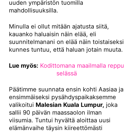
uuden ympäristön tuomilla
mahdollisuuksilla.
Minulla ei ollut mitään ajatusta siitä,
kauanko haluaisin näin elää, eli
suunnitelmanani on elää näin toistaiseksi
kunnes tuntuu, että haluan jotain muuta.
Lue myös:
Kodittomana maailmalla reppu
selässä
Päätimme suunnata ensin kohti Aasiaa ja
ensimmäiseksi pysähdyspaikaksemme
valikoitui
Malesian
Kuala Lumpur,
joka
sallii 90 päivän maassaolon ilman
viisumia. Tuntui hyvältä aloittaa uusi
elämänvaihe täysin kiireettömästi