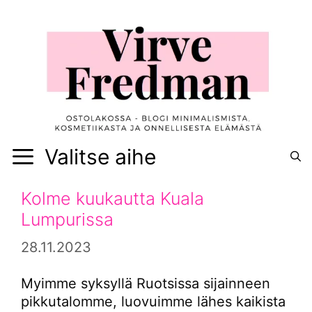
Siirry
sisältöön
Valitse aihe
Kolme kuukautta Kuala
Lumpurissa
28.11.2023
Myimme syksyllä Ruotsissa sijainneen
pikkutalomme, luovuimme lähes kaikista