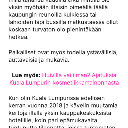
yksin myöhään iltaisin pimeällä täällä
kaupungin reunoilla kulkiessa tai
lähiöiden läpi bussilla matkustaessa ollut
koskaan turvaton olo pienintäkään
hetkeä.
Paikalliset ovat myös todella ystävällisiä,
auttavaisia ja mukavia.
Lue myös:
Huivilla vai ilman? Ajatuksia
Kuala Lumpurin kosmetiikkamainonnasta
Kun olin Kuala Lumpurissa edellisen
kerran vuonna 2018 ja kävelin muutamia
kertoja illalla yksin kauppakeskuksista
hotellille, koin pari epämukavalta
tuntunutta tilannetta, joissa tuntematon