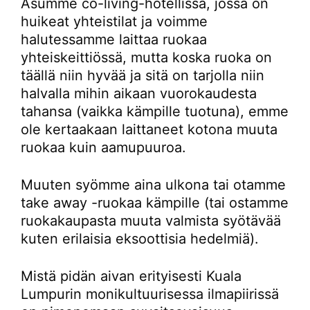
Asumme co-living-hotellissa, jossa on
huikeat yhteistilat ja voimme
halutessamme laittaa ruokaa
yhteiskeittiössä, mutta koska ruoka on
täällä niin hyvää ja sitä on tarjolla niin
halvalla mihin aikaan vuorokaudesta
tahansa (vaikka kämpille tuotuna), emme
ole kertaakaan laittaneet kotona muuta
ruokaa kuin aamupuuroa.
Muuten syömme aina ulkona tai otamme
take away -ruokaa kämpille (tai ostamme
ruokakaupasta muuta valmista syötävää
kuten erilaisia eksoottisia hedelmiä).
Mistä pidän aivan erityisesti Kuala
Lumpurin monikultuurisessa ilmapiirissä