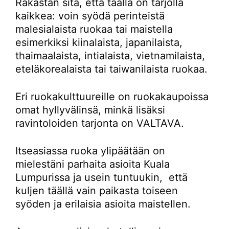
Rakastan sitä, että täällä on tarjolla
kaikkea: voin syödä perinteistä
malesialaista ruokaa tai maistella
esimerkiksi kiinalaista, japanilaista,
thaimaalaista, intialaista, vietnamilaista,
eteläkorealaista tai taiwanilaista ruokaa.
Eri ruokakulttuureille on ruokakaupoissa
omat hyllyvälinsä, minkä lisäksi
ravintoloiden tarjonta on VALTAVA.
Itseasiassa ruoka ylipäätään on
mielestäni parhaita asioita Kuala
Lumpurissa ja usein tuntuukin, että
kuljen täällä vain paikasta toiseen
syöden ja erilaisia asioita maistellen.