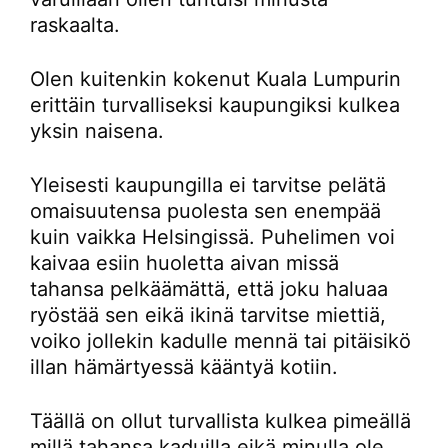
raskaalta.
Olen kuitenkin kokenut Kuala Lumpurin
erittäin turvalliseksi kaupungiksi kulkea
yksin naisena.
Yleisesti kaupungilla ei tarvitse pelätä
omaisuutensa puolesta sen enempää
kuin vaikka Helsingissä. Puhelimen voi
kaivaa esiin huoletta aivan missä
tahansa pelkäämättä, että joku haluaa
ryöstää sen eikä ikinä tarvitse miettiä,
voiko jollekin kadulle mennä tai pitäisikö
illan hämärtyessä kääntyä kotiin.
Täällä on ollut turvallista kulkea pimeällä
millä tahansa kaduilla eikä minulla ole