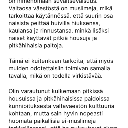
on nimenomaan suvaitsevaisuus.
Valtaosa väestöstä on muslimeja, mikä
tarkoittaa käytännössä, että suurin osa
naisista peittää huivilla hiuksensa,
kaulansa ja rinnustansa, minkä lisäksi
naiset käyttävät pitkiä housuja ja
pitkähihaisia paitoja.
Tämä ei kuitenkaan tarkoita, että myös
muiden odotettaisiin toimivan samalla
tavalla, mikä on todella virkistävää.
Olin varautunut kulkemaan pitkissä
housuissa ja pitkähihaisissa paidoissa
kunnioituksesta valtaväestön kulttuuria
kohtaan, mutta sain hyvin nopeasti
huomata paikallisia ei-muslimeja