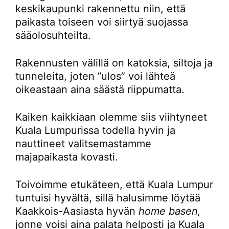
keskikaupunki rakennettu niin, että
paikasta toiseen voi siirtyä suojassa
sääolosuhteilta.
Rakennusten välillä on katoksia, siltoja ja
tunneleita, joten ”ulos” voi lähteä
oikeastaan aina säästä riippumatta.
Kaiken kaikkiaan olemme siis viihtyneet
Kuala Lumpurissa todella hyvin ja
nauttineet valitsemastamme
majapaikasta kovasti.
Toivoimme etukäteen, että Kuala Lumpur
tuntuisi hyvältä, sillä halusimme löytää
Kaakkois-Aasiasta hyvän
home basen,
jonne voisi aina palata helposti ja Kuala