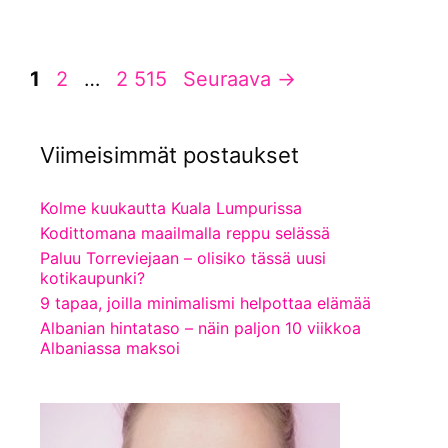
Sivu
Sivu
Sivu
1
2
…
2 515
Seuraava
→
Viimeisimmät postaukset
Kolme kuukautta Kuala Lumpurissa
Kodittomana maailmalla reppu selässä
Paluu Torreviejaan – olisiko tässä uusi
kotikaupunki?
9 tapaa, joilla minimalismi helpottaa elämää
Albanian hintataso – näin paljon 10 viikkoa
Albaniassa maksoi