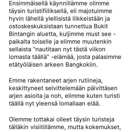
Ensimmäisellä käynnillämme olimme
täysin turistifiiliksellä, eli majotuimme
hyvin lähellä ylellisistä liikkeistään ja
ostoskeskuksistaan tunnettua Bukit
Bintangin aluetta, kuljimme must see -
paikalta toiselle ja elimme muutenkin
sellaista ”nautitaan nyt tästä viikon
lomasta täällä” -elämää, josta palasimme
etätyöläisen arkeen Bangkokiin.
Emme rakentaneet arjen rutiineja,
keskittyneet selvittelemään päivittäsen
arjen asioita ja noh, elimme kuten turisti
täällä nyt yleensä lomallaan elää.
Olemme tottakai olleet täysin turisteja
tälläkin visiitillämme, mutta kokemukset,