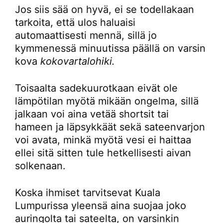
Jos siis sää on hyvä, ei se todellakaan
tarkoita, että ulos haluaisi
automaattisesti mennä, sillä jo
kymmenessä minuutissa päällä on varsin
kova
kokovartalohiki.
Toisaalta sadekuurotkaan eivät ole
lämpötilan myötä mikään ongelma, sillä
jalkaan voi aina vetää shortsit tai
hameen ja läpsykkäät sekä sateenvarjon
voi avata, minkä myötä vesi ei haittaa
ellei sitä sitten tule hetkellisesti aivan
solkenaan.
Koska ihmiset tarvitsevat Kuala
Lumpurissa yleensä aina suojaa joko
auringolta tai sateelta, on varsinkin