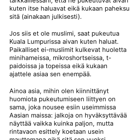
tarkkaillessani, että he pukeutuvat aivan
kuten itse haluavat eikä kukaan paheksu
sitä (ainakaan julkisesti).
Jos siis et ole muslimi, saat pukeutua
Kuala Lumpurissa aivan kuten haluat.
Paikalliset ei-muslimit kulkevat huoletta
minihameissa, mikroshortseissa, t-
paidoissa ja topeissa eikä kukaan
ajattele asiaa sen enempää.
Ainoa asia, mihin olen kiinnittänyt
huomiota pukeutumiseen liittyen on
sama, joka nousee esiin useimmissa
Aasian maissa: jalkoja on hyväksyttävää
näyttää vaikka kuinka paljon, mutta
rintavaon esittely koetaan usein
mauttomana eikä sitä sen vuoksi