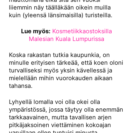
liiemmin näy täälläkään oikein muilla
kuin (yleensä länsimaisilla) turisteilla.
Lue myös:
Kosmetiikkaostoksilla
Malesian Kuala Lumpurissa
Koska rakastan tutkia kaupunkia, on
minulle erityisen tärkeää, että koen oloni
turvalliseksi myös yksin kävellessä ja
mielellään mihin vuorokauden aikaan
tahansa.
Lyhyellä lomalla voi olla okei olla
ympäristössä, jossa täytyy olla enemmän
tarkkaavainen, mutta tavallisen arjen
pitkäjaksoinen viettäminen kokoajan
varuillaan ollen tuntuisi minusta