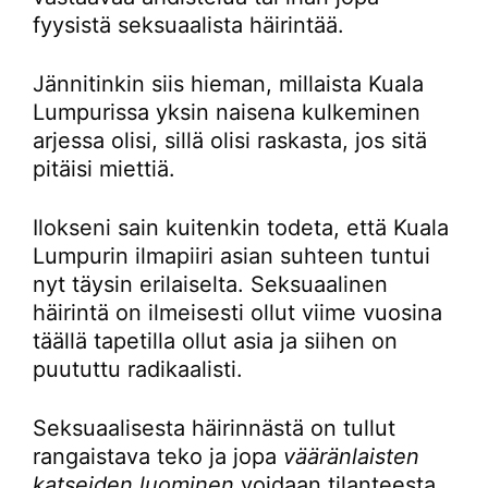
fyysistä seksuaalista häirintää.
Jännitinkin siis hieman, millaista Kuala
Lumpurissa yksin naisena kulkeminen
arjessa olisi, sillä olisi raskasta, jos sitä
pitäisi miettiä.
Ilokseni sain kuitenkin todeta, että Kuala
Lumpurin ilmapiiri asian suhteen tuntui
nyt täysin erilaiselta. Seksuaalinen
häirintä on ilmeisesti ollut viime vuosina
täällä tapetilla ollut asia ja siihen on
puututtu radikaalisti.
Seksuaalisesta häirinnästä on tullut
rangaistava teko ja jopa
vääränlaisten
katseiden luominen
voidaan tilanteesta