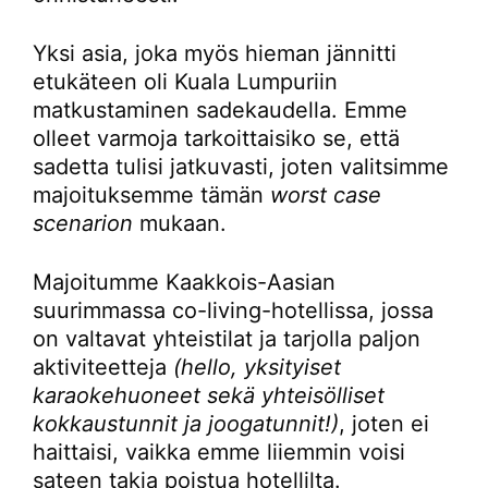
Yksi asia, joka myös hieman jännitti
etukäteen oli Kuala Lumpuriin
matkustaminen sadekaudella. Emme
olleet varmoja tarkoittaisiko se, että
sadetta tulisi jatkuvasti, joten valitsimme
majoituksemme tämän
worst case
scenarion
mukaan.
Majoitumme Kaakkois-Aasian
suurimmassa co-living-hotellissa, jossa
on valtavat yhteistilat ja tarjolla paljon
aktiviteetteja
(hello, yksityiset
karaokehuoneet sekä yhteisölliset
kokkaustunnit ja joogatunnit!)
, joten ei
haittaisi, vaikka emme liiemmin voisi
sateen takia poistua hotellilta.