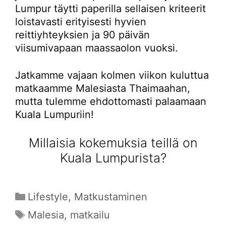
Lumpur täytti paperilla sellaisen kriteerit
loistavasti erityisesti hyvien
reittiyhteyksien ja 90 päivän
viisumivapaan maassaolon vuoksi.
Jatkamme vajaan kolmen viikon kuluttua
matkaamme Malesiasta Thaimaahan,
mutta tulemme ehdottomasti palaamaan
Kuala Lumpuriin!
Millaisia kokemuksia teillä on
Kuala Lumpurista?
Kategoriat
Lifestyle
,
Matkustaminen
Avainsanat
Malesia
,
matkailu