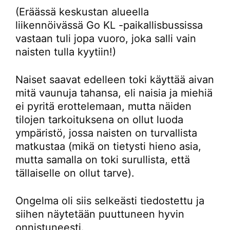
(Eräässä keskustan alueella
liikennöivässä Go KL -paikallisbussissa
vastaan tuli jopa vuoro, joka salli vain
naisten tulla kyytiin!)
Naiset saavat edelleen toki käyttää aivan
mitä vaunuja tahansa, eli naisia ja miehiä
ei pyritä erottelemaan, mutta näiden
tilojen tarkoituksena on ollut luoda
ympäristö, jossa naisten on turvallista
matkustaa (mikä on tietysti hieno asia,
mutta samalla on toki surullista, että
tällaiselle on ollut tarve).
Ongelma oli siis selkeästi tiedostettu ja
siihen näytetään puuttuneen hyvin
onnistuneesti.