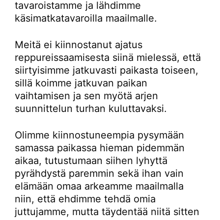
tavaroistamme ja lähdimme
käsimatkatavaroilla maailmalle.
Meitä ei kiinnostanut ajatus
reppureissaamisesta siinä mielessä, että
siirtyisimme jatkuvasti paikasta toiseen,
sillä koimme jatkuvan paikan
vaihtamisen ja sen myötä arjen
suunnittelun turhan kuluttavaksi.
Olimme kiinnostuneempia pysymään
samassa paikassa hieman pidemmän
aikaa, tutustumaan siihen lyhyttä
pyrähdystä paremmin sekä ihan vain
elämään omaa arkeamme maailmalla
niin, että ehdimme tehdä omia
juttujamme, mutta täydentää niitä sitten