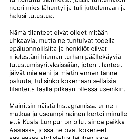
nuori mies lähentyi ja tuli juttelemaan ja
halusi tutustua.
Nämä tilanteet eivät olleet mitään
uhkaavia, mutta ne tuntuivat todella
epäluonnollisilta ja henkilöt olivat
mielestäni hieman turhan päällekäyviä
tutustumisyrityksissään, joten tilanteet
jäivät mieleeni ja mietin ennen tänne
paluuta, tulisinko kokemaan sellaisia
tilanteita täällä pitkään ollessa useinkin.
Mainitsin näistä Instagramissa ennen
matkaa ja useampi nainen kertoi minulle,
että Kuala Lumpur on ollut ainoa paikka
Aasiassa, jossa he ovat kokeneet
vastaavaa ahdistelua tai ihan jopa