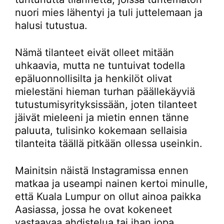
nuori mies lähentyi ja tuli juttelemaan ja
halusi tutustua.
Nämä tilanteet eivät olleet mitään
uhkaavia, mutta ne tuntuivat todella
epäluonnollisilta ja henkilöt olivat
mielestäni hieman turhan päällekäyviä
tutustumisyrityksissään, joten tilanteet
jäivät mieleeni ja mietin ennen tänne
paluuta, tulisinko kokemaan sellaisia
tilanteita täällä pitkään ollessa useinkin.
Mainitsin näistä Instagramissa ennen
matkaa ja useampi nainen kertoi minulle,
että Kuala Lumpur on ollut ainoa paikka
Aasiassa, jossa he ovat kokeneet
vastaavaa ahdistelua tai ihan jopa