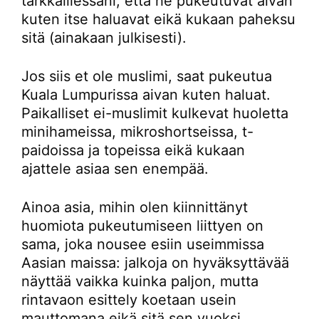
tarkkaillessani, että he pukeutuvat aivan
kuten itse haluavat eikä kukaan paheksu
sitä (ainakaan julkisesti).
Jos siis et ole muslimi, saat pukeutua
Kuala Lumpurissa aivan kuten haluat.
Paikalliset ei-muslimit kulkevat huoletta
minihameissa, mikroshortseissa, t-
paidoissa ja topeissa eikä kukaan
ajattele asiaa sen enempää.
Ainoa asia, mihin olen kiinnittänyt
huomiota pukeutumiseen liittyen on
sama, joka nousee esiin useimmissa
Aasian maissa: jalkoja on hyväksyttävää
näyttää vaikka kuinka paljon, mutta
rintavaon esittely koetaan usein
mauttomana eikä sitä sen vuoksi