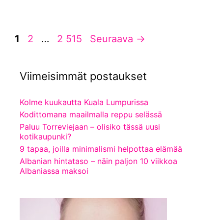
Sivu
Sivu
Sivu
1
2
…
2 515
Seuraava
→
Viimeisimmät postaukset
Kolme kuukautta Kuala Lumpurissa
Kodittomana maailmalla reppu selässä
Paluu Torreviejaan – olisiko tässä uusi
kotikaupunki?
9 tapaa, joilla minimalismi helpottaa elämää
Albanian hintataso – näin paljon 10 viikkoa
Albaniassa maksoi