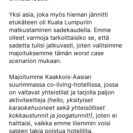
Yksi asia, joka myös hieman jännitti
etukäteen oli Kuala Lumpuriin
matkustaminen sadekaudella. Emme
olleet varmoja tarkoittaisiko se, että
sadetta tulisi jatkuvasti, joten valitsimme
majoituksemme tämän
worst case
scenarion
mukaan.
Majoitumme Kaakkois-Aasian
suurimmassa co-living-hotellissa, jossa
on valtavat yhteistilat ja tarjolla paljon
aktiviteetteja
(hello, yksityiset
karaokehuoneet sekä yhteisölliset
kokkaustunnit ja joogatunnit!)
, joten ei
haittaisi, vaikka emme liiemmin voisi
sateen takia poistua hotellilta.