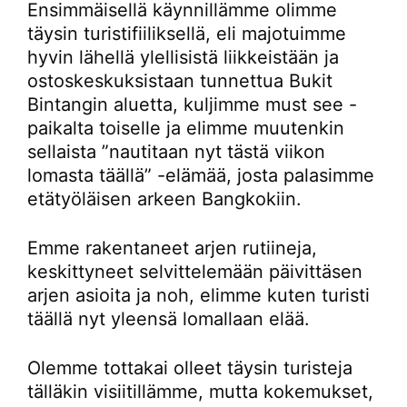
Ensimmäisellä käynnillämme olimme
täysin turistifiiliksellä, eli majotuimme
hyvin lähellä ylellisistä liikkeistään ja
ostoskeskuksistaan tunnettua Bukit
Bintangin aluetta, kuljimme must see -
paikalta toiselle ja elimme muutenkin
sellaista ”nautitaan nyt tästä viikon
lomasta täällä” -elämää, josta palasimme
etätyöläisen arkeen Bangkokiin.
Emme rakentaneet arjen rutiineja,
keskittyneet selvittelemään päivittäsen
arjen asioita ja noh, elimme kuten turisti
täällä nyt yleensä lomallaan elää.
Olemme tottakai olleet täysin turisteja
tälläkin visiitillämme, mutta kokemukset,