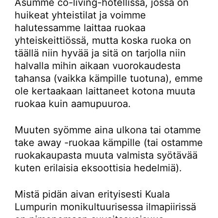
Asumme co-living-hotellissa, jossa on
huikeat yhteistilat ja voimme
halutessamme laittaa ruokaa
yhteiskeittiössä, mutta koska ruoka on
täällä niin hyvää ja sitä on tarjolla niin
halvalla mihin aikaan vuorokaudesta
tahansa (vaikka kämpille tuotuna), emme
ole kertaakaan laittaneet kotona muuta
ruokaa kuin aamupuuroa.
Muuten syömme aina ulkona tai otamme
take away -ruokaa kämpille (tai ostamme
ruokakaupasta muuta valmista syötävää
kuten erilaisia eksoottisia hedelmiä).
Mistä pidän aivan erityisesti Kuala
Lumpurin monikultuurisessa ilmapiirissä