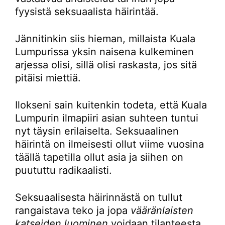
fyysistä seksuaalista häirintää.
Jännitinkin siis hieman, millaista Kuala
Lumpurissa yksin naisena kulkeminen
arjessa olisi, sillä olisi raskasta, jos sitä
pitäisi miettiä.
Ilokseni sain kuitenkin todeta, että Kuala
Lumpurin ilmapiiri asian suhteen tuntui
nyt täysin erilaiselta. Seksuaalinen
häirintä on ilmeisesti ollut viime vuosina
täällä tapetilla ollut asia ja siihen on
puututtu radikaalisti.
Seksuaalisesta häirinnästä on tullut
rangaistava teko ja jopa
vääränlaisten
katseiden luominen
voidaan tilanteesta