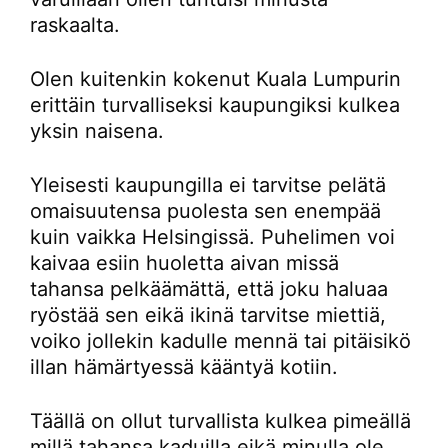
raskaalta.
Olen kuitenkin kokenut Kuala Lumpurin
erittäin turvalliseksi kaupungiksi kulkea
yksin naisena.
Yleisesti kaupungilla ei tarvitse pelätä
omaisuutensa puolesta sen enempää
kuin vaikka Helsingissä. Puhelimen voi
kaivaa esiin huoletta aivan missä
tahansa pelkäämättä, että joku haluaa
ryöstää sen eikä ikinä tarvitse miettiä,
voiko jollekin kadulle mennä tai pitäisikö
illan hämärtyessä kääntyä kotiin.
Täällä on ollut turvallista kulkea pimeällä
millä tahansa kaduilla eikä minulla ole