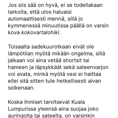
Jos siis sää on hyvä, ei se todellakaan
tarkoita, että ulos haluaisi
automaattisesti mennä, sillä jo
kymmenessä minuutissa päällä on varsin
kova
kokovartalohiki.
Toisaalta sadekuurotkaan eivät ole
lämpötilan myötä mikään ongelma, sillä
jalkaan voi aina vetää shortsit tai
hameen ja läpsykkäät sekä sateenvarjon
voi avata, minkä myötä vesi ei haittaa
ellei sitä sitten tule hetkellisesti aivan
solkenaan.
Koska ihmiset tarvitsevat Kuala
Lumpurissa yleensä aina suojaa joko
auringolta tai sateelta, on varsinkin