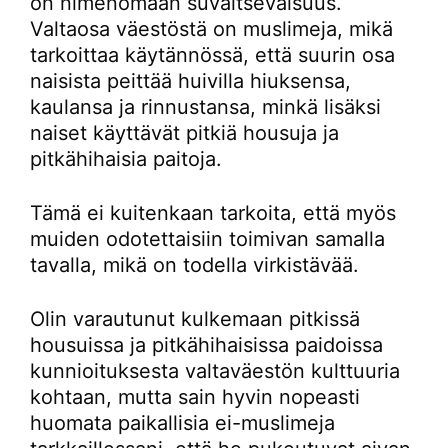
on nimenomaan suvaitsevaisuus.
Valtaosa väestöstä on muslimeja, mikä
tarkoittaa käytännössä, että suurin osa
naisista peittää huivilla hiuksensa,
kaulansa ja rinnustansa, minkä lisäksi
naiset käyttävät pitkiä housuja ja
pitkähihaisia paitoja.
Tämä ei kuitenkaan tarkoita, että myös
muiden odotettaisiin toimivan samalla
tavalla, mikä on todella virkistävää.
Olin varautunut kulkemaan pitkissä
housuissa ja pitkähihaisissa paidoissa
kunnioituksesta valtaväestön kulttuuria
kohtaan, mutta sain hyvin nopeasti
huomata paikallisia ei-muslimeja