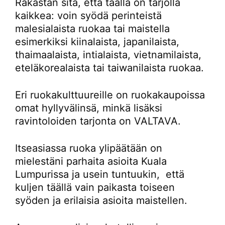
Rakastan sitä, että täällä on tarjolla
kaikkea: voin syödä perinteistä
malesialaista ruokaa tai maistella
esimerkiksi kiinalaista, japanilaista,
thaimaalaista, intialaista, vietnamilaista,
eteläkorealaista tai taiwanilaista ruokaa.
Eri ruokakulttuureille on ruokakaupoissa
omat hyllyvälinsä, minkä lisäksi
ravintoloiden tarjonta on VALTAVA.
Itseasiassa ruoka ylipäätään on
mielestäni parhaita asioita Kuala
Lumpurissa ja usein tuntuukin, että
kuljen täällä vain paikasta toiseen
syöden ja erilaisia asioita maistellen.