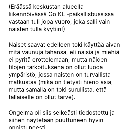
(Eräässä keskustan alueella
liikennöivässä Go KL -paikallisbussissa
vastaan tuli jopa vuoro, joka salli vain
naisten tulla kyytiin!)
Naiset saavat edelleen toki käyttää aivan
mitä vaunuja tahansa, eli naisia ja miehiä
ei pyritä erottelemaan, mutta näiden
tilojen tarkoituksena on ollut luoda
ympäristö, jossa naisten on turvallista
matkustaa (mikä on tietysti hieno asia,
mutta samalla on toki surullista, että
tällaiselle on ollut tarve).
Ongelma oli siis selkeästi tiedostettu ja
siihen näytetään puuttuneen hyvin
onnistuneesti.