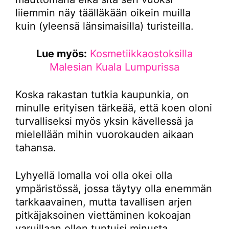
liiemmin näy täälläkään oikein muilla
kuin (yleensä länsimaisilla) turisteilla.
Lue myös:
Kosmetiikkaostoksilla
Malesian Kuala Lumpurissa
Koska rakastan tutkia kaupunkia, on
minulle erityisen tärkeää, että koen oloni
turvalliseksi myös yksin kävellessä ja
mielellään mihin vuorokauden aikaan
tahansa.
Lyhyellä lomalla voi olla okei olla
ympäristössä, jossa täytyy olla enemmän
tarkkaavainen, mutta tavallisen arjen
pitkäjaksoinen viettäminen kokoajan
varuillaan ollen tuntuisi minusta