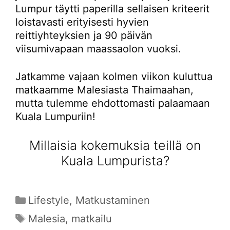
Lumpur täytti paperilla sellaisen kriteerit
loistavasti erityisesti hyvien
reittiyhteyksien ja 90 päivän
viisumivapaan maassaolon vuoksi.
Jatkamme vajaan kolmen viikon kuluttua
matkaamme Malesiasta Thaimaahan,
mutta tulemme ehdottomasti palaamaan
Kuala Lumpuriin!
Millaisia kokemuksia teillä on
Kuala Lumpurista?
Kategoriat
Lifestyle
,
Matkustaminen
Avainsanat
Malesia
,
matkailu