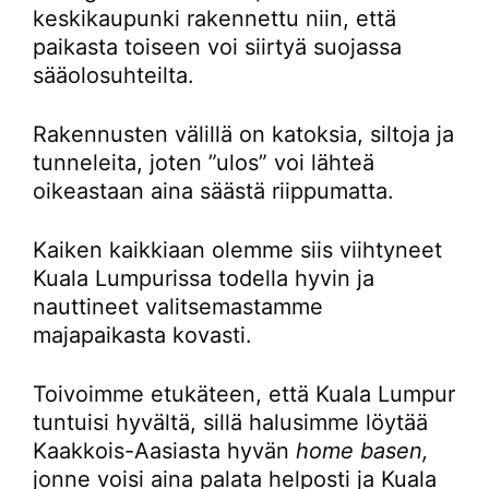
keskikaupunki rakennettu niin, että
paikasta toiseen voi siirtyä suojassa
sääolosuhteilta.
Rakennusten välillä on katoksia, siltoja ja
tunneleita, joten ”ulos” voi lähteä
oikeastaan aina säästä riippumatta.
Kaiken kaikkiaan olemme siis viihtyneet
Kuala Lumpurissa todella hyvin ja
nauttineet valitsemastamme
majapaikasta kovasti.
Toivoimme etukäteen, että Kuala Lumpur
tuntuisi hyvältä, sillä halusimme löytää
Kaakkois-Aasiasta hyvän
home basen,
jonne voisi aina palata helposti ja Kuala