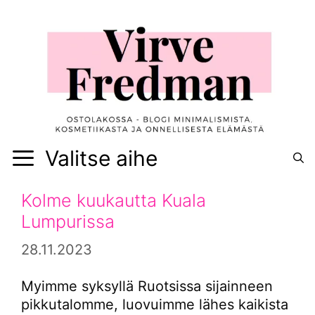
Siirry
sisältöön
Valitse aihe
Kolme kuukautta Kuala
Lumpurissa
28.11.2023
Myimme syksyllä Ruotsissa sijainneen
pikkutalomme, luovuimme lähes kaikista