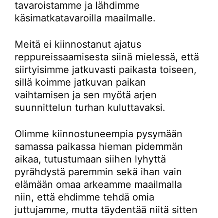
tavaroistamme ja lähdimme
käsimatkatavaroilla maailmalle.
Meitä ei kiinnostanut ajatus
reppureissaamisesta siinä mielessä, että
siirtyisimme jatkuvasti paikasta toiseen,
sillä koimme jatkuvan paikan
vaihtamisen ja sen myötä arjen
suunnittelun turhan kuluttavaksi.
Olimme kiinnostuneempia pysymään
samassa paikassa hieman pidemmän
aikaa, tutustumaan siihen lyhyttä
pyrähdystä paremmin sekä ihan vain
elämään omaa arkeamme maailmalla
niin, että ehdimme tehdä omia
juttujamme, mutta täydentää niitä sitten