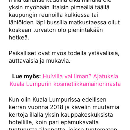
yksin myöhään iltaisin pimeällä täällä
kaupungin reunoilla kulkiessa tai
lähiöiden läpi bussilla matkustaessa ollut
koskaan turvaton olo pienintäkään
hetkeä.
Paikalliset ovat myös todella ystävällisiä,
auttavaisia ja mukavia.
Lue myös:
Huivilla vai ilman? Ajatuksia
Kuala Lumpurin kosmetiikkamainonnasta
Kun olin Kuala Lumpurissa edellisen
kerran vuonna 2018 ja kävelin muutamia
kertoja illalla yksin kauppakeskuksista
hotellille, koin pari epämukavalta
tuntunutta tilannetta, joissa tuntematon