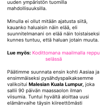
uuden ympäristön tuomilla
mahdollisuuksilla.
Minulla ei ollut mitään ajatusta siitä,
kauanko haluaisin näin elää, eli
suunnitelmanani on elää näin toistaiseksi
kunnes tuntuu, että haluan jotain muuta.
Lue myös:
Kodittomana maailmalla reppu
selässä
Päätimme suunnata ensin kohti Aasiaa ja
ensimmäiseksi pysähdyspaikaksemme
valikoitui
Malesian
Kuala Lumpur,
joka
sallii 90 päivän maassaolon ilman
viisumia. Tuntui hyvältä aloittaa uusi
elämänvaihe täysin kiireettömästi