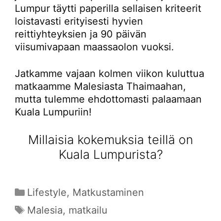
Lumpur täytti paperilla sellaisen kriteerit
loistavasti erityisesti hyvien
reittiyhteyksien ja 90 päivän
viisumivapaan maassaolon vuoksi.
Jatkamme vajaan kolmen viikon kuluttua
matkaamme Malesiasta Thaimaahan,
mutta tulemme ehdottomasti palaamaan
Kuala Lumpuriin!
Millaisia kokemuksia teillä on
Kuala Lumpurista?
Kategoriat
Lifestyle
,
Matkustaminen
Avainsanat
Malesia
,
matkailu