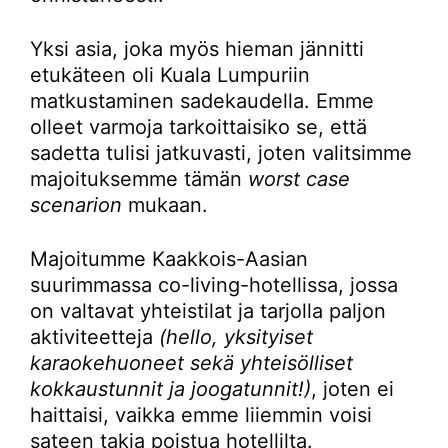
Yksi asia, joka myös hieman jännitti
etukäteen oli Kuala Lumpuriin
matkustaminen sadekaudella. Emme
olleet varmoja tarkoittaisiko se, että
sadetta tulisi jatkuvasti, joten valitsimme
majoituksemme tämän
worst case
scenarion
mukaan.
Majoitumme Kaakkois-Aasian
suurimmassa co-living-hotellissa, jossa
on valtavat yhteistilat ja tarjolla paljon
aktiviteetteja
(hello, yksityiset
karaokehuoneet sekä yhteisölliset
kokkaustunnit ja joogatunnit!)
, joten ei
haittaisi, vaikka emme liiemmin voisi
sateen takia poistua hotellilta.