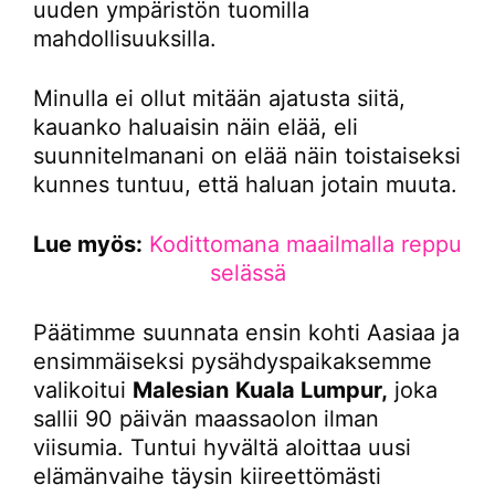
uuden ympäristön tuomilla
mahdollisuuksilla.
Minulla ei ollut mitään ajatusta siitä,
kauanko haluaisin näin elää, eli
suunnitelmanani on elää näin toistaiseksi
kunnes tuntuu, että haluan jotain muuta.
Lue myös:
Kodittomana maailmalla reppu
selässä
Päätimme suunnata ensin kohti Aasiaa ja
ensimmäiseksi pysähdyspaikaksemme
valikoitui
Malesian
Kuala Lumpur,
joka
sallii 90 päivän maassaolon ilman
viisumia. Tuntui hyvältä aloittaa uusi
elämänvaihe täysin kiireettömästi