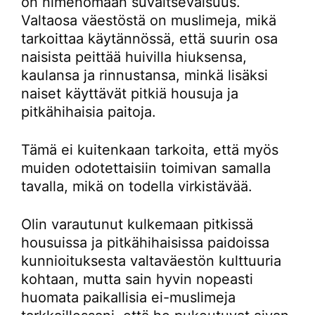
on nimenomaan suvaitsevaisuus.
Valtaosa väestöstä on muslimeja, mikä
tarkoittaa käytännössä, että suurin osa
naisista peittää huivilla hiuksensa,
kaulansa ja rinnustansa, minkä lisäksi
naiset käyttävät pitkiä housuja ja
pitkähihaisia paitoja.
Tämä ei kuitenkaan tarkoita, että myös
muiden odotettaisiin toimivan samalla
tavalla, mikä on todella virkistävää.
Olin varautunut kulkemaan pitkissä
housuissa ja pitkähihaisissa paidoissa
kunnioituksesta valtaväestön kulttuuria
kohtaan, mutta sain hyvin nopeasti
huomata paikallisia ei-muslimeja