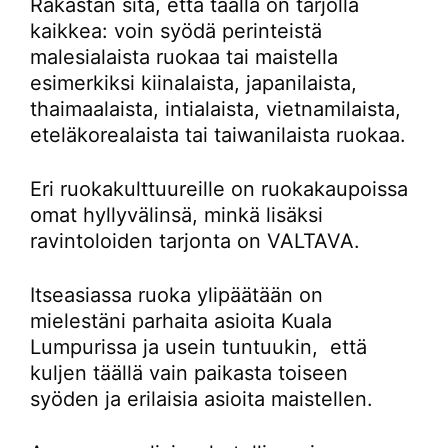
Rakastan sitä, että täällä on tarjolla
kaikkea: voin syödä perinteistä
malesialaista ruokaa tai maistella
esimerkiksi kiinalaista, japanilaista,
thaimaalaista, intialaista, vietnamilaista,
eteläkorealaista tai taiwanilaista ruokaa.
Eri ruokakulttuureille on ruokakaupoissa
omat hyllyvälinsä, minkä lisäksi
ravintoloiden tarjonta on VALTAVA.
Itseasiassa ruoka ylipäätään on
mielestäni parhaita asioita Kuala
Lumpurissa ja usein tuntuukin, että
kuljen täällä vain paikasta toiseen
syöden ja erilaisia asioita maistellen.