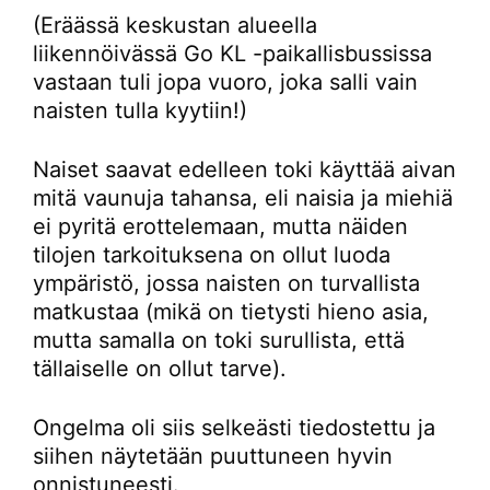
(Eräässä keskustan alueella
liikennöivässä Go KL -paikallisbussissa
vastaan tuli jopa vuoro, joka salli vain
naisten tulla kyytiin!)
Naiset saavat edelleen toki käyttää aivan
mitä vaunuja tahansa, eli naisia ja miehiä
ei pyritä erottelemaan, mutta näiden
tilojen tarkoituksena on ollut luoda
ympäristö, jossa naisten on turvallista
matkustaa (mikä on tietysti hieno asia,
mutta samalla on toki surullista, että
tällaiselle on ollut tarve).
Ongelma oli siis selkeästi tiedostettu ja
siihen näytetään puuttuneen hyvin
onnistuneesti.