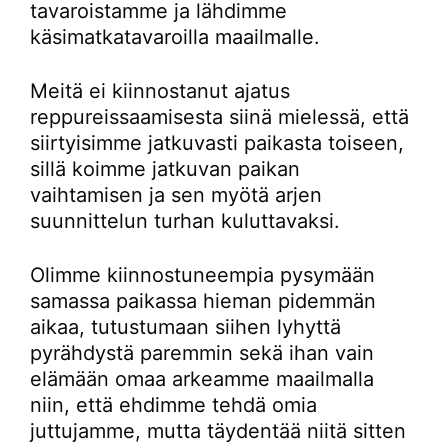
tavaroistamme ja lähdimme
käsimatkatavaroilla maailmalle.
Meitä ei kiinnostanut ajatus
reppureissaamisesta siinä mielessä, että
siirtyisimme jatkuvasti paikasta toiseen,
sillä koimme jatkuvan paikan
vaihtamisen ja sen myötä arjen
suunnittelun turhan kuluttavaksi.
Olimme kiinnostuneempia pysymään
samassa paikassa hieman pidemmän
aikaa, tutustumaan siihen lyhyttä
pyrähdystä paremmin sekä ihan vain
elämään omaa arkeamme maailmalla
niin, että ehdimme tehdä omia
juttujamme, mutta täydentää niitä sitten