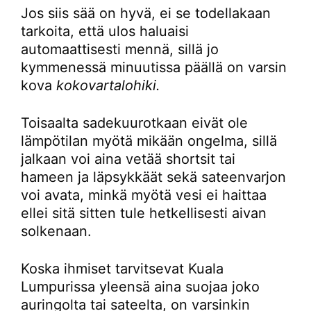
Jos siis sää on hyvä, ei se todellakaan
tarkoita, että ulos haluaisi
automaattisesti mennä, sillä jo
kymmenessä minuutissa päällä on varsin
kova
kokovartalohiki.
Toisaalta sadekuurotkaan eivät ole
lämpötilan myötä mikään ongelma, sillä
jalkaan voi aina vetää shortsit tai
hameen ja läpsykkäät sekä sateenvarjon
voi avata, minkä myötä vesi ei haittaa
ellei sitä sitten tule hetkellisesti aivan
solkenaan.
Koska ihmiset tarvitsevat Kuala
Lumpurissa yleensä aina suojaa joko
auringolta tai sateelta, on varsinkin