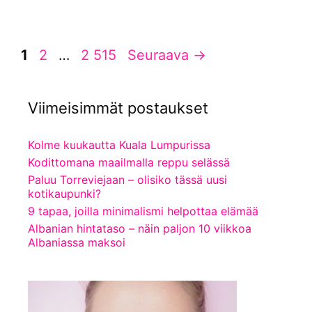
Sivu
Sivu
Sivu
1
2
…
2 515
Seuraava
→
Viimeisimmät postaukset
Kolme kuukautta Kuala Lumpurissa
Kodittomana maailmalla reppu selässä
Paluu Torreviejaan – olisiko tässä uusi
kotikaupunki?
9 tapaa, joilla minimalismi helpottaa elämää
Albanian hintataso – näin paljon 10 viikkoa
Albaniassa maksoi