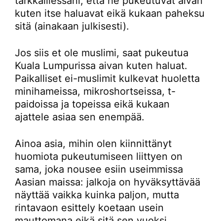
tarkkaillessani, että he pukeutuvat aivan
kuten itse haluavat eikä kukaan paheksu
sitä (ainakaan julkisesti).
Jos siis et ole muslimi, saat pukeutua
Kuala Lumpurissa aivan kuten haluat.
Paikalliset ei-muslimit kulkevat huoletta
minihameissa, mikroshortseissa, t-
paidoissa ja topeissa eikä kukaan
ajattele asiaa sen enempää.
Ainoa asia, mihin olen kiinnittänyt
huomiota pukeutumiseen liittyen on
sama, joka nousee esiin useimmissa
Aasian maissa: jalkoja on hyväksyttävää
näyttää vaikka kuinka paljon, mutta
rintavaon esittely koetaan usein
mauttomana eikä sitä sen vuoksi