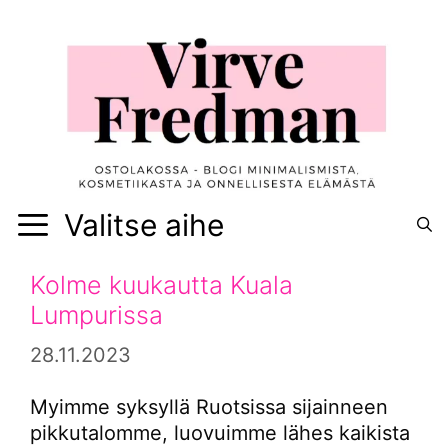
Siirry
sisältöön
Valitse aihe
Kolme kuukautta Kuala
Lumpurissa
28.11.2023
Myimme syksyllä Ruotsissa sijainneen
pikkutalomme, luovuimme lähes kaikista