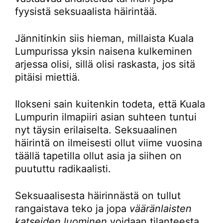
fyysistä seksuaalista häirintää.
Jännitinkin siis hieman, millaista Kuala
Lumpurissa yksin naisena kulkeminen
arjessa olisi, sillä olisi raskasta, jos sitä
pitäisi miettiä.
Ilokseni sain kuitenkin todeta, että Kuala
Lumpurin ilmapiiri asian suhteen tuntui
nyt täysin erilaiselta. Seksuaalinen
häirintä on ilmeisesti ollut viime vuosina
täällä tapetilla ollut asia ja siihen on
puututtu radikaalisti.
Seksuaalisesta häirinnästä on tullut
rangaistava teko ja jopa
vääränlaisten
katseiden luominen
voidaan tilanteesta