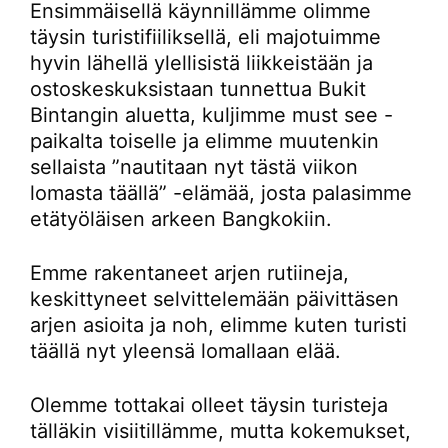
Ensimmäisellä käynnillämme olimme
täysin turistifiiliksellä, eli majotuimme
hyvin lähellä ylellisistä liikkeistään ja
ostoskeskuksistaan tunnettua Bukit
Bintangin aluetta, kuljimme must see -
paikalta toiselle ja elimme muutenkin
sellaista ”nautitaan nyt tästä viikon
lomasta täällä” -elämää, josta palasimme
etätyöläisen arkeen Bangkokiin.
Emme rakentaneet arjen rutiineja,
keskittyneet selvittelemään päivittäsen
arjen asioita ja noh, elimme kuten turisti
täällä nyt yleensä lomallaan elää.
Olemme tottakai olleet täysin turisteja
tälläkin visiitillämme, mutta kokemukset,