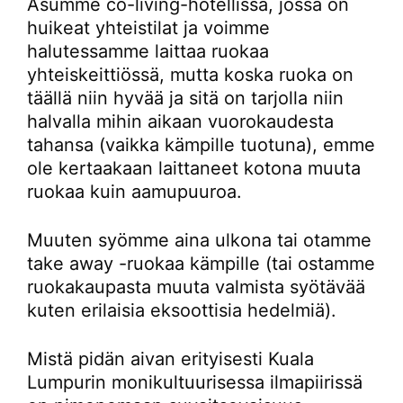
Asumme co-living-hotellissa, jossa on
huikeat yhteistilat ja voimme
halutessamme laittaa ruokaa
yhteiskeittiössä, mutta koska ruoka on
täällä niin hyvää ja sitä on tarjolla niin
halvalla mihin aikaan vuorokaudesta
tahansa (vaikka kämpille tuotuna), emme
ole kertaakaan laittaneet kotona muuta
ruokaa kuin aamupuuroa.
Muuten syömme aina ulkona tai otamme
take away -ruokaa kämpille (tai ostamme
ruokakaupasta muuta valmista syötävää
kuten erilaisia eksoottisia hedelmiä).
Mistä pidän aivan erityisesti Kuala
Lumpurin monikultuurisessa ilmapiirissä