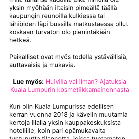
yksin myöhään iltaisin pimeällä täällä
kaupungin reunoilla kulkiessa tai
lähiöiden läpi bussilla matkustaessa ollut
koskaan turvaton olo pienintäkään
hetkeä.
Paikalliset ovat myös todella ystävällisiä,
auttavaisia ja mukavia.
Lue myös:
Huivilla vai ilman? Ajatuksia
Kuala Lumpurin kosmetiikkamainonnasta
Kun olin Kuala Lumpurissa edellisen
kerran vuonna 2018 ja kävelin muutamia
kertoja illalla yksin kauppakeskuksista
hotellille, koin pari epämukavalta
tuntunutta tilannetta, joissa tuntematon