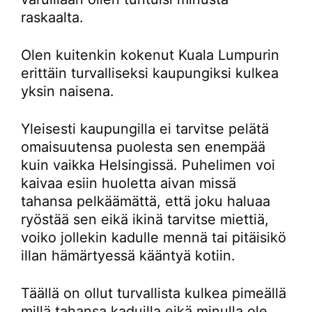
raskaalta.
Olen kuitenkin kokenut Kuala Lumpurin
erittäin turvalliseksi kaupungiksi kulkea
yksin naisena.
Yleisesti kaupungilla ei tarvitse pelätä
omaisuutensa puolesta sen enempää
kuin vaikka Helsingissä. Puhelimen voi
kaivaa esiin huoletta aivan missä
tahansa pelkäämättä, että joku haluaa
ryöstää sen eikä ikinä tarvitse miettiä,
voiko jollekin kadulle mennä tai pitäisikö
illan hämärtyessä kääntyä kotiin.
Täällä on ollut turvallista kulkea pimeällä
millä tahansa kaduilla eikä minulla ole