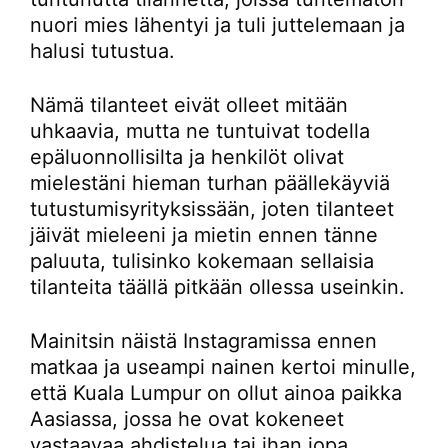
nuori mies lähentyi ja tuli juttelemaan ja
halusi tutustua.
Nämä tilanteet eivät olleet mitään
uhkaavia, mutta ne tuntuivat todella
epäluonnollisilta ja henkilöt olivat
mielestäni hieman turhan päällekäyviä
tutustumisyrityksissään, joten tilanteet
jäivät mieleeni ja mietin ennen tänne
paluuta, tulisinko kokemaan sellaisia
tilanteita täällä pitkään ollessa useinkin.
Mainitsin näistä Instagramissa ennen
matkaa ja useampi nainen kertoi minulle,
että Kuala Lumpur on ollut ainoa paikka
Aasiassa, jossa he ovat kokeneet
vastaavaa ahdistelua tai ihan jopa