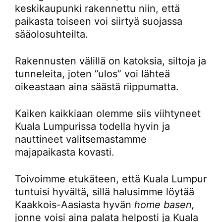
keskikaupunki rakennettu niin, että
paikasta toiseen voi siirtyä suojassa
sääolosuhteilta.
Rakennusten välillä on katoksia, siltoja ja
tunneleita, joten ”ulos” voi lähteä
oikeastaan aina säästä riippumatta.
Kaiken kaikkiaan olemme siis viihtyneet
Kuala Lumpurissa todella hyvin ja
nauttineet valitsemastamme
majapaikasta kovasti.
Toivoimme etukäteen, että Kuala Lumpur
tuntuisi hyvältä, sillä halusimme löytää
Kaakkois-Aasiasta hyvän
home basen,
jonne voisi aina palata helposti ja Kuala