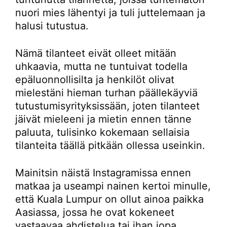
nuori mies lähentyi ja tuli juttelemaan ja
halusi tutustua.
Nämä tilanteet eivät olleet mitään
uhkaavia, mutta ne tuntuivat todella
epäluonnollisilta ja henkilöt olivat
mielestäni hieman turhan päällekäyviä
tutustumisyrityksissään, joten tilanteet
jäivät mieleeni ja mietin ennen tänne
paluuta, tulisinko kokemaan sellaisia
tilanteita täällä pitkään ollessa useinkin.
Mainitsin näistä Instagramissa ennen
matkaa ja useampi nainen kertoi minulle,
että Kuala Lumpur on ollut ainoa paikka
Aasiassa, jossa he ovat kokeneet
vastaavaa ahdistelua tai ihan jopa