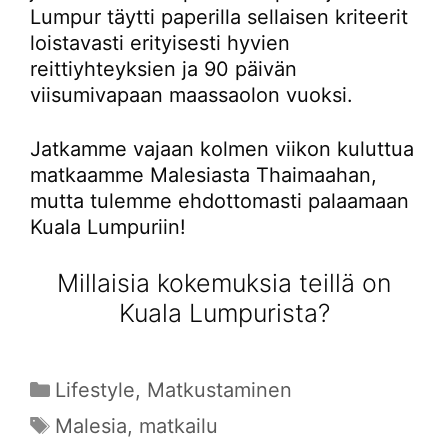
Lumpur täytti paperilla sellaisen kriteerit
loistavasti erityisesti hyvien
reittiyhteyksien ja 90 päivän
viisumivapaan maassaolon vuoksi.
Jatkamme vajaan kolmen viikon kuluttua
matkaamme Malesiasta Thaimaahan,
mutta tulemme ehdottomasti palaamaan
Kuala Lumpuriin!
Millaisia kokemuksia teillä on
Kuala Lumpurista?
Kategoriat
Lifestyle
,
Matkustaminen
Avainsanat
Malesia
,
matkailu