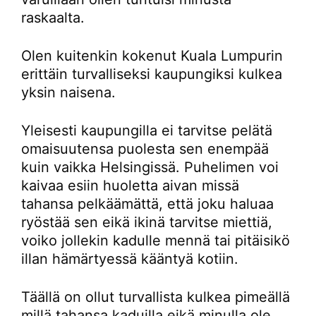
raskaalta.
Olen kuitenkin kokenut Kuala Lumpurin
erittäin turvalliseksi kaupungiksi kulkea
yksin naisena.
Yleisesti kaupungilla ei tarvitse pelätä
omaisuutensa puolesta sen enempää
kuin vaikka Helsingissä. Puhelimen voi
kaivaa esiin huoletta aivan missä
tahansa pelkäämättä, että joku haluaa
ryöstää sen eikä ikinä tarvitse miettiä,
voiko jollekin kadulle mennä tai pitäisikö
illan hämärtyessä kääntyä kotiin.
Täällä on ollut turvallista kulkea pimeällä
millä tahansa kaduilla eikä minulla ole