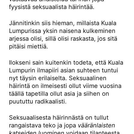
fyysistä seksuaalista häirintää.
Jännitinkin siis hieman, millaista Kuala
Lumpurissa yksin naisena kulkeminen
arjessa olisi, sillä olisi raskasta, jos sitä
pitäisi miettiä.
Ilokseni sain kuitenkin todeta, että Kuala
Lumpurin ilmapiiri asian suhteen tuntui
nyt täysin erilaiselta. Seksuaalinen
häirintä on ilmeisesti ollut viime vuosina
täällä tapetilla ollut asia ja siihen on
puututtu radikaalisti.
Seksuaalisesta häirinnästä on tullut
rangaistava teko ja jopa
vääränlaisten
katseiden luominen
voidaan tilanteesta