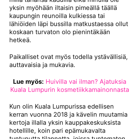
yksin myöhään iltaisin pimeällä täällä
kaupungin reunoilla kulkiessa tai
lähiöiden läpi bussilla matkustaessa ollut
koskaan turvaton olo pienintäkään
hetkeä.
Paikalliset ovat myös todella ystävällisiä,
auttavaisia ja mukavia.
Lue myös:
Huivilla vai ilman? Ajatuksia
Kuala Lumpurin kosmetiikkamainonnasta
Kun olin Kuala Lumpurissa edellisen
kerran vuonna 2018 ja kävelin muutamia
kertoja illalla yksin kauppakeskuksista
hotellille, koin pari epämukavalta
tuntunutta tilannetta, joissa tuntematon