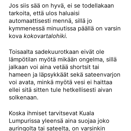
Jos siis sää on hyvä, ei se todellakaan
tarkoita, että ulos haluaisi
automaattisesti mennä, sillä jo
kymmenessä minuutissa päällä on varsin
kova
kokovartalohiki.
Toisaalta sadekuurotkaan eivät ole
lämpötilan myötä mikään ongelma, sillä
jalkaan voi aina vetää shortsit tai
hameen ja läpsykkäät sekä sateenvarjon
voi avata, minkä myötä vesi ei haittaa
ellei sitä sitten tule hetkellisesti aivan
solkenaan.
Koska ihmiset tarvitsevat Kuala
Lumpurissa yleensä aina suojaa joko
auringolta tai sateelta, on varsinkin