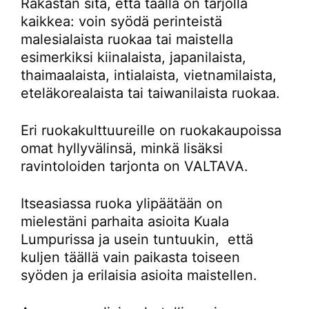
Rakastan sitä, että täällä on tarjolla
kaikkea: voin syödä perinteistä
malesialaista ruokaa tai maistella
esimerkiksi kiinalaista, japanilaista,
thaimaalaista, intialaista, vietnamilaista,
eteläkorealaista tai taiwanilaista ruokaa.
Eri ruokakulttuureille on ruokakaupoissa
omat hyllyvälinsä, minkä lisäksi
ravintoloiden tarjonta on VALTAVA.
Itseasiassa ruoka ylipäätään on
mielestäni parhaita asioita Kuala
Lumpurissa ja usein tuntuukin, että
kuljen täällä vain paikasta toiseen
syöden ja erilaisia asioita maistellen.