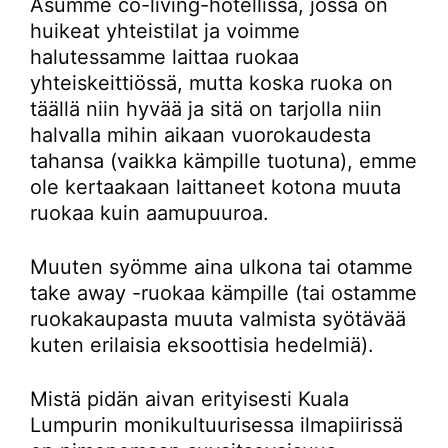
Asumme co-living-hotellissa, jossa on
huikeat yhteistilat ja voimme
halutessamme laittaa ruokaa
yhteiskeittiössä, mutta koska ruoka on
täällä niin hyvää ja sitä on tarjolla niin
halvalla mihin aikaan vuorokaudesta
tahansa (vaikka kämpille tuotuna), emme
ole kertaakaan laittaneet kotona muuta
ruokaa kuin aamupuuroa.
Muuten syömme aina ulkona tai otamme
take away -ruokaa kämpille (tai ostamme
ruokakaupasta muuta valmista syötävää
kuten erilaisia eksoottisia hedelmiä).
Mistä pidän aivan erityisesti Kuala
Lumpurin monikultuurisessa ilmapiirissä