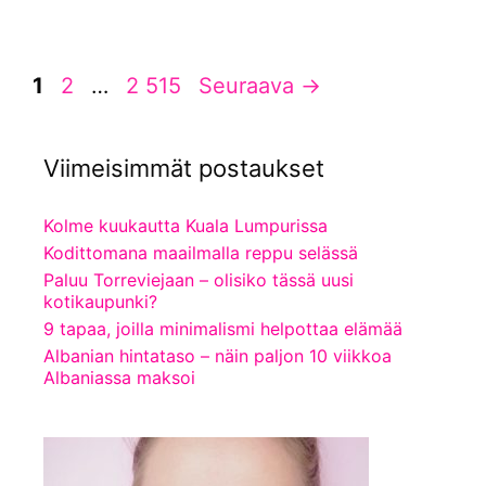
Sivu
Sivu
Sivu
1
2
…
2 515
Seuraava
→
Viimeisimmät postaukset
Kolme kuukautta Kuala Lumpurissa
Kodittomana maailmalla reppu selässä
Paluu Torreviejaan – olisiko tässä uusi
kotikaupunki?
9 tapaa, joilla minimalismi helpottaa elämää
Albanian hintataso – näin paljon 10 viikkoa
Albaniassa maksoi