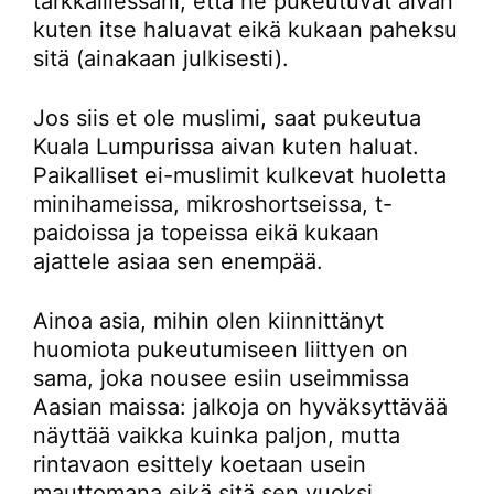
tarkkaillessani, että he pukeutuvat aivan
kuten itse haluavat eikä kukaan paheksu
sitä (ainakaan julkisesti).
Jos siis et ole muslimi, saat pukeutua
Kuala Lumpurissa aivan kuten haluat.
Paikalliset ei-muslimit kulkevat huoletta
minihameissa, mikroshortseissa, t-
paidoissa ja topeissa eikä kukaan
ajattele asiaa sen enempää.
Ainoa asia, mihin olen kiinnittänyt
huomiota pukeutumiseen liittyen on
sama, joka nousee esiin useimmissa
Aasian maissa: jalkoja on hyväksyttävää
näyttää vaikka kuinka paljon, mutta
rintavaon esittely koetaan usein
mauttomana eikä sitä sen vuoksi