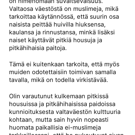
on nimenomaan suvaitsevaisuus.
Valtaosa väestöstä on muslimeja, mikä
tarkoittaa käytännössä, että suurin osa
naisista peittää huivilla hiuksensa,
kaulansa ja rinnustansa, minkä lisäksi
naiset käyttävät pitkiä housuja ja
pitkähihaisia paitoja.
Tämä ei kuitenkaan tarkoita, että myös
muiden odotettaisiin toimivan samalla
tavalla, mikä on todella virkistävää.
Olin varautunut kulkemaan pitkissä
housuissa ja pitkähihaisissa paidoissa
kunnioituksesta valtaväestön kulttuuria
kohtaan, mutta sain hyvin nopeasti
huomata paikallisia ei-muslimeja