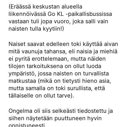
(Eräässä keskustan alueella
liikennöivässä Go KL -paikallisbussissa
vastaan tuli jopa vuoro, joka salli vain
naisten tulla kyytiin!)
Naiset saavat edelleen toki käyttää aivan
mitä vaunuja tahansa, eli naisia ja miehiä
ei pyritä erottelemaan, mutta näiden
tilojen tarkoituksena on ollut luoda
ympäristö, jossa naisten on turvallista
matkustaa (mikä on tietysti hieno asia,
mutta samalla on toki surullista, että
tällaiselle on ollut tarve).
Ongelma oli siis selkeästi tiedostettu ja
siihen näytetään puuttuneen hyvin
onnistuneesti.