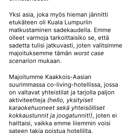
Yksi asia, joka myös hieman jännitti
etukäteen oli Kuala Lumpuriin
matkustaminen sadekaudella. Emme
olleet varmoja tarkoittaisiko se, että
sadetta tulisi jatkuvasti, joten valitsimme
majoituksemme tämän
worst case
scenarion
mukaan.
Majoitumme Kaakkois-Aasian
suurimmassa co-living-hotellissa, jossa
on valtavat yhteistilat ja tarjolla paljon
aktiviteetteja
(hello, yksityiset
karaokehuoneet sekä yhteisölliset
kokkaustunnit ja joogatunnit!)
, joten ei
haittaisi, vaikka emme liiemmin voisi
sateen takia poistua hotellilta.