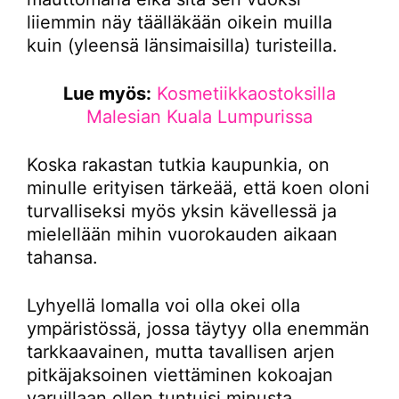
liiemmin näy täälläkään oikein muilla
kuin (yleensä länsimaisilla) turisteilla.
Lue myös:
Kosmetiikkaostoksilla
Malesian Kuala Lumpurissa
Koska rakastan tutkia kaupunkia, on
minulle erityisen tärkeää, että koen oloni
turvalliseksi myös yksin kävellessä ja
mielellään mihin vuorokauden aikaan
tahansa.
Lyhyellä lomalla voi olla okei olla
ympäristössä, jossa täytyy olla enemmän
tarkkaavainen, mutta tavallisen arjen
pitkäjaksoinen viettäminen kokoajan
varuillaan ollen tuntuisi minusta