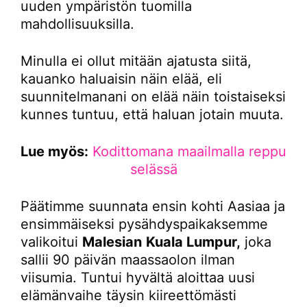
uuden ympäristön tuomilla
mahdollisuuksilla.
Minulla ei ollut mitään ajatusta siitä,
kauanko haluaisin näin elää, eli
suunnitelmanani on elää näin toistaiseksi
kunnes tuntuu, että haluan jotain muuta.
Lue myös:
Kodittomana maailmalla reppu
selässä
Päätimme suunnata ensin kohti Aasiaa ja
ensimmäiseksi pysähdyspaikaksemme
valikoitui
Malesian
Kuala Lumpur,
joka
sallii 90 päivän maassaolon ilman
viisumia. Tuntui hyvältä aloittaa uusi
elämänvaihe täysin kiireettömästi