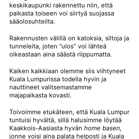
keskikaupunki rakennettu niin, että
paikasta toiseen voi siirtyä suojassa
sääolosuhteilta.
Rakennusten välillä on katoksia, siltoja ja
tunneleita, joten ”ulos” voi lähteä
oikeastaan aina säästä riippumatta.
Kaiken kaikkiaan olemme siis viihtyneet
Kuala Lumpurissa todella hyvin ja
nauttineet valitsemastamme
majapaikasta kovasti.
Toivoimme etukäteen, että Kuala Lumpur
tuntuisi hyvältä, sillä halusimme löytää
Kaakkois-Aasiasta hyvän
home basen,
jonne voisi aina palata helposti ja Kuala