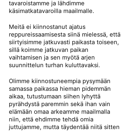
tavaroistamme ja lähdimme
käsimatkatavaroilla maailmalle.
Meitä ei kiinnostanut ajatus
reppureissaamisesta siinä mielessä, että
siirtyisimme jatkuvasti paikasta toiseen,
sillä koimme jatkuvan paikan
vaihtamisen ja sen myötä arjen
suunnittelun turhan kuluttavaksi.
Olimme kiinnostuneempia pysymään
samassa paikassa hieman pidemmän
aikaa, tutustumaan siihen lyhyttä
pyrähdystä paremmin sekä ihan vain
elämään omaa arkeamme maailmalla
niin, että ehdimme tehdä omia
juttujamme, mutta täydentää niitä sitten