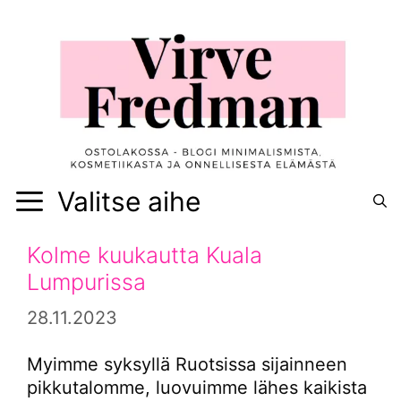
Siirry
sisältöön
Valitse aihe
Kolme kuukautta Kuala
Lumpurissa
28.11.2023
Myimme syksyllä Ruotsissa sijainneen
pikkutalomme, luovuimme lähes kaikista