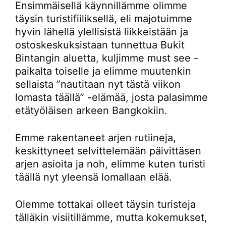
Ensimmäisellä käynnillämme olimme
täysin turistifiiliksellä, eli majotuimme
hyvin lähellä ylellisistä liikkeistään ja
ostoskeskuksistaan tunnettua Bukit
Bintangin aluetta, kuljimme must see -
paikalta toiselle ja elimme muutenkin
sellaista ”nautitaan nyt tästä viikon
lomasta täällä” -elämää, josta palasimme
etätyöläisen arkeen Bangkokiin.
Emme rakentaneet arjen rutiineja,
keskittyneet selvittelemään päivittäsen
arjen asioita ja noh, elimme kuten turisti
täällä nyt yleensä lomallaan elää.
Olemme tottakai olleet täysin turisteja
tälläkin visiitillämme, mutta kokemukset,