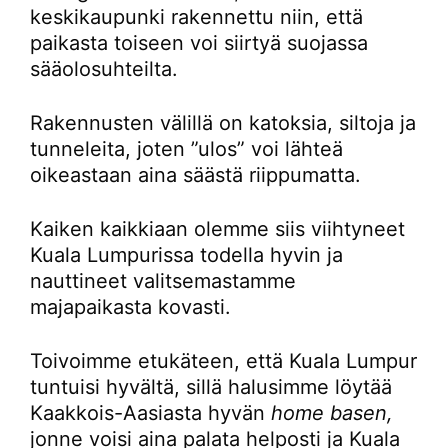
keskikaupunki rakennettu niin, että
paikasta toiseen voi siirtyä suojassa
sääolosuhteilta.
Rakennusten välillä on katoksia, siltoja ja
tunneleita, joten ”ulos” voi lähteä
oikeastaan aina säästä riippumatta.
Kaiken kaikkiaan olemme siis viihtyneet
Kuala Lumpurissa todella hyvin ja
nauttineet valitsemastamme
majapaikasta kovasti.
Toivoimme etukäteen, että Kuala Lumpur
tuntuisi hyvältä, sillä halusimme löytää
Kaakkois-Aasiasta hyvän
home basen,
jonne voisi aina palata helposti ja Kuala