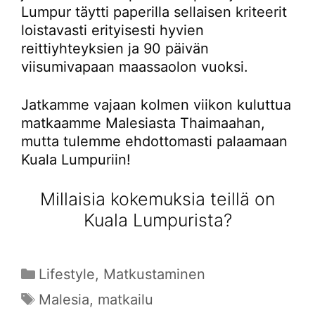
Lumpur täytti paperilla sellaisen kriteerit
loistavasti erityisesti hyvien
reittiyhteyksien ja 90 päivän
viisumivapaan maassaolon vuoksi.
Jatkamme vajaan kolmen viikon kuluttua
matkaamme Malesiasta Thaimaahan,
mutta tulemme ehdottomasti palaamaan
Kuala Lumpuriin!
Millaisia kokemuksia teillä on
Kuala Lumpurista?
Kategoriat
Lifestyle
,
Matkustaminen
Avainsanat
Malesia
,
matkailu