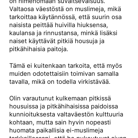
on nimenomaan suvaitsevaisuus.
Valtaosa väestöstä on muslimeja, mikä
tarkoittaa käytännössä, että suurin osa
naisista peittää huivilla hiuksensa,
kaulansa ja rinnustansa, minkä lisäksi
naiset käyttävät pitkiä housuja ja
pitkähihaisia paitoja.
Tämä ei kuitenkaan tarkoita, että myös
muiden odotettaisiin toimivan samalla
tavalla, mikä on todella virkistävää.
Olin varautunut kulkemaan pitkissä
housuissa ja pitkähihaisissa paidoissa
kunnioituksesta valtaväestön kulttuuria
kohtaan, mutta sain hyvin nopeasti
huomata paikallisia ei-muslimeja