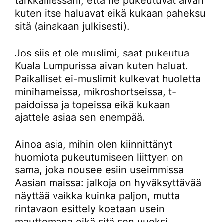
tarkkaillessani, että he pukeutuvat aivan
kuten itse haluavat eikä kukaan paheksu
sitä (ainakaan julkisesti).
Jos siis et ole muslimi, saat pukeutua
Kuala Lumpurissa aivan kuten haluat.
Paikalliset ei-muslimit kulkevat huoletta
minihameissa, mikroshortseissa, t-
paidoissa ja topeissa eikä kukaan
ajattele asiaa sen enempää.
Ainoa asia, mihin olen kiinnittänyt
huomiota pukeutumiseen liittyen on
sama, joka nousee esiin useimmissa
Aasian maissa: jalkoja on hyväksyttävää
näyttää vaikka kuinka paljon, mutta
rintavaon esittely koetaan usein
mauttomana eikä sitä sen vuoksi