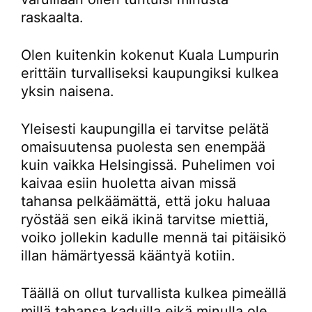
raskaalta.
Olen kuitenkin kokenut Kuala Lumpurin
erittäin turvalliseksi kaupungiksi kulkea
yksin naisena.
Yleisesti kaupungilla ei tarvitse pelätä
omaisuutensa puolesta sen enempää
kuin vaikka Helsingissä. Puhelimen voi
kaivaa esiin huoletta aivan missä
tahansa pelkäämättä, että joku haluaa
ryöstää sen eikä ikinä tarvitse miettiä,
voiko jollekin kadulle mennä tai pitäisikö
illan hämärtyessä kääntyä kotiin.
Täällä on ollut turvallista kulkea pimeällä
millä tahansa kaduilla eikä minulla ole