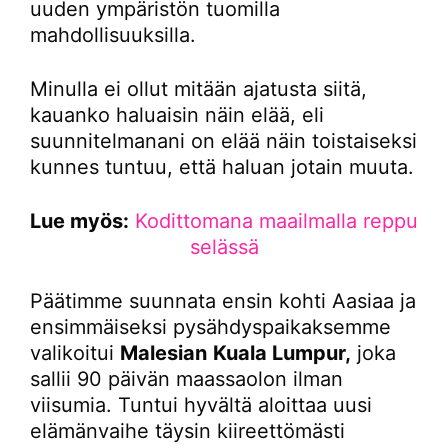
uuden ympäristön tuomilla
mahdollisuuksilla.
Minulla ei ollut mitään ajatusta siitä,
kauanko haluaisin näin elää, eli
suunnitelmanani on elää näin toistaiseksi
kunnes tuntuu, että haluan jotain muuta.
Lue myös:
Kodittomana maailmalla reppu
selässä
Päätimme suunnata ensin kohti Aasiaa ja
ensimmäiseksi pysähdyspaikaksemme
valikoitui
Malesian
Kuala Lumpur,
joka
sallii 90 päivän maassaolon ilman
viisumia. Tuntui hyvältä aloittaa uusi
elämänvaihe täysin kiireettömästi