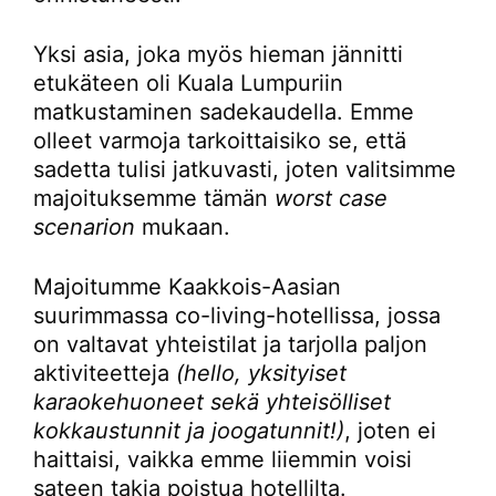
Yksi asia, joka myös hieman jännitti
etukäteen oli Kuala Lumpuriin
matkustaminen sadekaudella. Emme
olleet varmoja tarkoittaisiko se, että
sadetta tulisi jatkuvasti, joten valitsimme
majoituksemme tämän
worst case
scenarion
mukaan.
Majoitumme Kaakkois-Aasian
suurimmassa co-living-hotellissa, jossa
on valtavat yhteistilat ja tarjolla paljon
aktiviteetteja
(hello, yksityiset
karaokehuoneet sekä yhteisölliset
kokkaustunnit ja joogatunnit!)
, joten ei
haittaisi, vaikka emme liiemmin voisi
sateen takia poistua hotellilta.