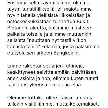
Ensimmäisellä käynnillämme olimme
täysin turistifiiliksellä, eli majotuimme
hyvin lähellä ylellisistä liikkeistään ja
ostoskeskuksistaan tunnettua Bukit
Bintangin aluetta, kuljimme must see -
paikalta toiselle ja elimme muutenkin
sellaista ”nautitaan nyt tästä viikon
lomasta täällä” -elämää, josta palasimme
etätyöläisen arkeen Bangkokiin.
Emme rakentaneet arjen rutiineja,
keskittyneet selvittelemään päivittäsen
arjen asioita ja noh, elimme kuten turisti
täällä nyt yleensä lomallaan elää.
Olemme tottakai olleet täysin turisteja
tälläkin visiitillämme, mutta kokemukset,