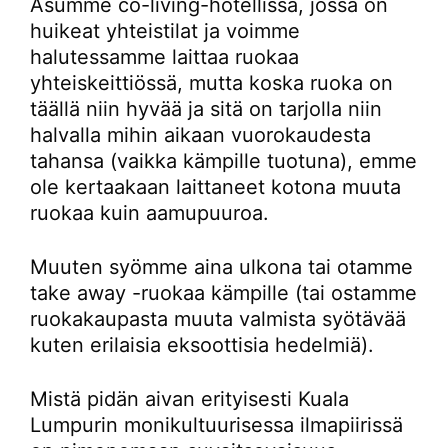
Asumme co-living-hotellissa, jossa on
huikeat yhteistilat ja voimme
halutessamme laittaa ruokaa
yhteiskeittiössä, mutta koska ruoka on
täällä niin hyvää ja sitä on tarjolla niin
halvalla mihin aikaan vuorokaudesta
tahansa (vaikka kämpille tuotuna), emme
ole kertaakaan laittaneet kotona muuta
ruokaa kuin aamupuuroa.
Muuten syömme aina ulkona tai otamme
take away -ruokaa kämpille (tai ostamme
ruokakaupasta muuta valmista syötävää
kuten erilaisia eksoottisia hedelmiä).
Mistä pidän aivan erityisesti Kuala
Lumpurin monikultuurisessa ilmapiirissä