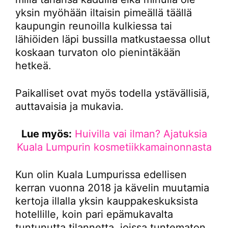
yksin myöhään iltaisin pimeällä täällä
kaupungin reunoilla kulkiessa tai
lähiöiden läpi bussilla matkustaessa ollut
koskaan turvaton olo pienintäkään
hetkeä.
Paikalliset ovat myös todella ystävällisiä,
auttavaisia ja mukavia.
Lue myös:
Huivilla vai ilman? Ajatuksia
Kuala Lumpurin kosmetiikkamainonnasta
Kun olin Kuala Lumpurissa edellisen
kerran vuonna 2018 ja kävelin muutamia
kertoja illalla yksin kauppakeskuksista
hotellille, koin pari epämukavalta
tuntunutta tilannetta, joissa tuntematon