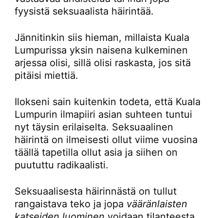
fyysistä seksuaalista häirintää.
Jännitinkin siis hieman, millaista Kuala
Lumpurissa yksin naisena kulkeminen
arjessa olisi, sillä olisi raskasta, jos sitä
pitäisi miettiä.
Ilokseni sain kuitenkin todeta, että Kuala
Lumpurin ilmapiiri asian suhteen tuntui
nyt täysin erilaiselta. Seksuaalinen
häirintä on ilmeisesti ollut viime vuosina
täällä tapetilla ollut asia ja siihen on
puututtu radikaalisti.
Seksuaalisesta häirinnästä on tullut
rangaistava teko ja jopa
vääränlaisten
katseiden luominen
voidaan tilanteesta