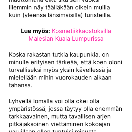
liiemmin näy täälläkään oikein muilla
kuin (yleensä länsimaisilla) turisteilla.
Lue myös:
Kosmetiikkaostoksilla
Malesian Kuala Lumpurissa
Koska rakastan tutkia kaupunkia, on
minulle erityisen tärkeää, että koen oloni
turvalliseksi myös yksin kävellessä ja
mielellään mihin vuorokauden aikaan
tahansa.
Lyhyellä lomalla voi olla okei olla
ympäristössä, jossa täytyy olla enemmän
tarkkaavainen, mutta tavallisen arjen
pitkäjaksoinen viettäminen kokoajan
varuillaan ollen tuntuisi minusta