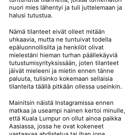
nuori mies lähentyi ja tuli juttelemaan ja
halusi tutustua.
Nämä tilanteet eivät olleet mitään
uhkaavia, mutta ne tuntuivat todella
epäluonnollisilta ja henkilöt olivat
mielestäni hieman turhan päällekäyviä
tutustumisyrityksissään, joten tilanteet
jäivät mieleeni ja mietin ennen tänne
paluuta, tulisinko kokemaan sellaisia
tilanteita täällä pitkään ollessa useinkin.
Mainitsin näistä Instagramissa ennen
matkaa ja useampi nainen kertoi minulle,
että Kuala Lumpur on ollut ainoa paikka
Aasiassa, jossa he ovat kokeneet
vastaavaa ahdistelua tai ihan jopa