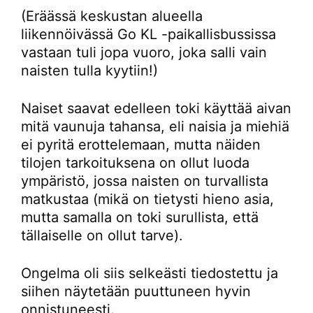
(Eräässä keskustan alueella
liikennöivässä Go KL -paikallisbussissa
vastaan tuli jopa vuoro, joka salli vain
naisten tulla kyytiin!)
Naiset saavat edelleen toki käyttää aivan
mitä vaunuja tahansa, eli naisia ja miehiä
ei pyritä erottelemaan, mutta näiden
tilojen tarkoituksena on ollut luoda
ympäristö, jossa naisten on turvallista
matkustaa (mikä on tietysti hieno asia,
mutta samalla on toki surullista, että
tällaiselle on ollut tarve).
Ongelma oli siis selkeästi tiedostettu ja
siihen näytetään puuttuneen hyvin
onnistuneesti.