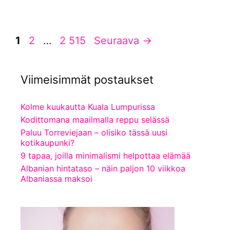
Sivu
Sivu
Sivu
1
2
…
2 515
Seuraava
→
Viimeisimmät postaukset
Kolme kuukautta Kuala Lumpurissa
Kodittomana maailmalla reppu selässä
Paluu Torreviejaan – olisiko tässä uusi
kotikaupunki?
9 tapaa, joilla minimalismi helpottaa elämää
Albanian hintataso – näin paljon 10 viikkoa
Albaniassa maksoi