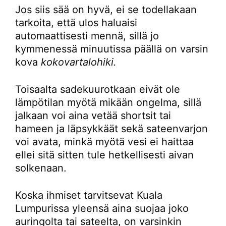
Jos siis sää on hyvä, ei se todellakaan
tarkoita, että ulos haluaisi
automaattisesti mennä, sillä jo
kymmenessä minuutissa päällä on varsin
kova
kokovartalohiki.
Toisaalta sadekuurotkaan eivät ole
lämpötilan myötä mikään ongelma, sillä
jalkaan voi aina vetää shortsit tai
hameen ja läpsykkäät sekä sateenvarjon
voi avata, minkä myötä vesi ei haittaa
ellei sitä sitten tule hetkellisesti aivan
solkenaan.
Koska ihmiset tarvitsevat Kuala
Lumpurissa yleensä aina suojaa joko
auringolta tai sateelta, on varsinkin