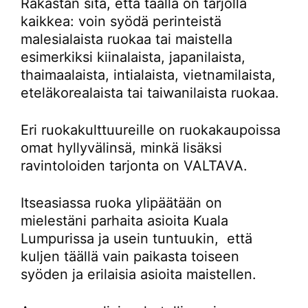
Rakastan sitä, että täällä on tarjolla
kaikkea: voin syödä perinteistä
malesialaista ruokaa tai maistella
esimerkiksi kiinalaista, japanilaista,
thaimaalaista, intialaista, vietnamilaista,
eteläkorealaista tai taiwanilaista ruokaa.
Eri ruokakulttuureille on ruokakaupoissa
omat hyllyvälinsä, minkä lisäksi
ravintoloiden tarjonta on VALTAVA.
Itseasiassa ruoka ylipäätään on
mielestäni parhaita asioita Kuala
Lumpurissa ja usein tuntuukin, että
kuljen täällä vain paikasta toiseen
syöden ja erilaisia asioita maistellen.