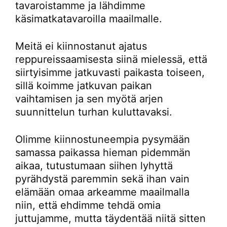
tavaroistamme ja lähdimme
käsimatkatavaroilla maailmalle.
Meitä ei kiinnostanut ajatus
reppureissaamisesta siinä mielessä, että
siirtyisimme jatkuvasti paikasta toiseen,
sillä koimme jatkuvan paikan
vaihtamisen ja sen myötä arjen
suunnittelun turhan kuluttavaksi.
Olimme kiinnostuneempia pysymään
samassa paikassa hieman pidemmän
aikaa, tutustumaan siihen lyhyttä
pyrähdystä paremmin sekä ihan vain
elämään omaa arkeamme maailmalla
niin, että ehdimme tehdä omia
juttujamme, mutta täydentää niitä sitten