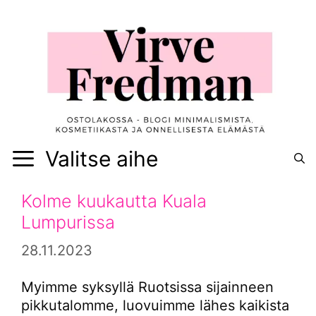
Siirry
sisältöön
Valitse aihe
Kolme kuukautta Kuala
Lumpurissa
28.11.2023
Myimme syksyllä Ruotsissa sijainneen
pikkutalomme, luovuimme lähes kaikista