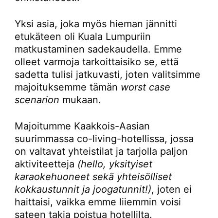
Yksi asia, joka myös hieman jännitti
etukäteen oli Kuala Lumpuriin
matkustaminen sadekaudella. Emme
olleet varmoja tarkoittaisiko se, että
sadetta tulisi jatkuvasti, joten valitsimme
majoituksemme tämän
worst case
scenarion
mukaan.
Majoitumme Kaakkois-Aasian
suurimmassa co-living-hotellissa, jossa
on valtavat yhteistilat ja tarjolla paljon
aktiviteetteja
(hello, yksityiset
karaokehuoneet sekä yhteisölliset
kokkaustunnit ja joogatunnit!)
, joten ei
haittaisi, vaikka emme liiemmin voisi
sateen takia poistua hotellilta.