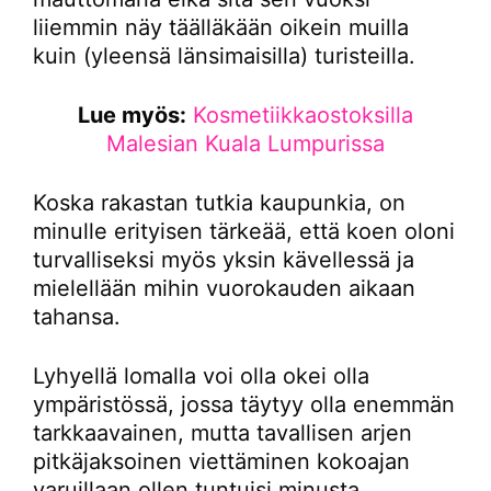
liiemmin näy täälläkään oikein muilla
kuin (yleensä länsimaisilla) turisteilla.
Lue myös:
Kosmetiikkaostoksilla
Malesian Kuala Lumpurissa
Koska rakastan tutkia kaupunkia, on
minulle erityisen tärkeää, että koen oloni
turvalliseksi myös yksin kävellessä ja
mielellään mihin vuorokauden aikaan
tahansa.
Lyhyellä lomalla voi olla okei olla
ympäristössä, jossa täytyy olla enemmän
tarkkaavainen, mutta tavallisen arjen
pitkäjaksoinen viettäminen kokoajan
varuillaan ollen tuntuisi minusta