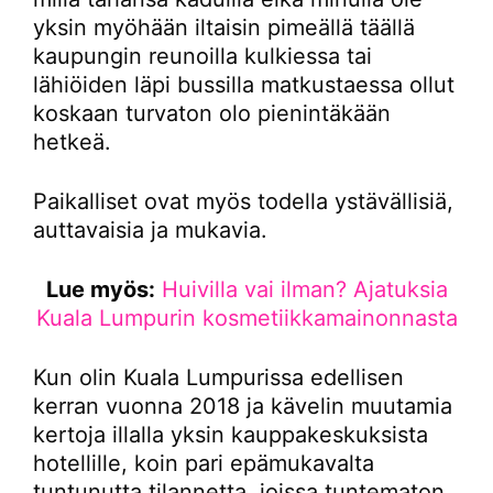
yksin myöhään iltaisin pimeällä täällä
kaupungin reunoilla kulkiessa tai
lähiöiden läpi bussilla matkustaessa ollut
koskaan turvaton olo pienintäkään
hetkeä.
Paikalliset ovat myös todella ystävällisiä,
auttavaisia ja mukavia.
Lue myös:
Huivilla vai ilman? Ajatuksia
Kuala Lumpurin kosmetiikkamainonnasta
Kun olin Kuala Lumpurissa edellisen
kerran vuonna 2018 ja kävelin muutamia
kertoja illalla yksin kauppakeskuksista
hotellille, koin pari epämukavalta
tuntunutta tilannetta, joissa tuntematon