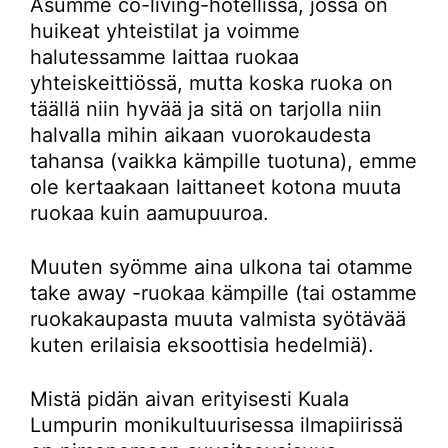
Asumme co-living-hotellissa, jossa on
huikeat yhteistilat ja voimme
halutessamme laittaa ruokaa
yhteiskeittiössä, mutta koska ruoka on
täällä niin hyvää ja sitä on tarjolla niin
halvalla mihin aikaan vuorokaudesta
tahansa (vaikka kämpille tuotuna), emme
ole kertaakaan laittaneet kotona muuta
ruokaa kuin aamupuuroa.
Muuten syömme aina ulkona tai otamme
take away -ruokaa kämpille (tai ostamme
ruokakaupasta muuta valmista syötävää
kuten erilaisia eksoottisia hedelmiä).
Mistä pidän aivan erityisesti Kuala
Lumpurin monikultuurisessa ilmapiirissä