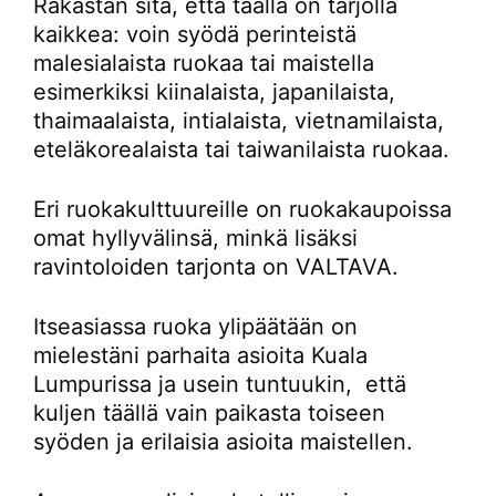
Rakastan sitä, että täällä on tarjolla
kaikkea: voin syödä perinteistä
malesialaista ruokaa tai maistella
esimerkiksi kiinalaista, japanilaista,
thaimaalaista, intialaista, vietnamilaista,
eteläkorealaista tai taiwanilaista ruokaa.
Eri ruokakulttuureille on ruokakaupoissa
omat hyllyvälinsä, minkä lisäksi
ravintoloiden tarjonta on VALTAVA.
Itseasiassa ruoka ylipäätään on
mielestäni parhaita asioita Kuala
Lumpurissa ja usein tuntuukin, että
kuljen täällä vain paikasta toiseen
syöden ja erilaisia asioita maistellen.