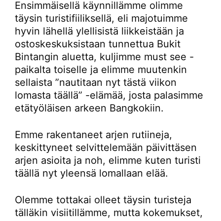
Ensimmäisellä käynnillämme olimme
täysin turistifiiliksellä, eli majotuimme
hyvin lähellä ylellisistä liikkeistään ja
ostoskeskuksistaan tunnettua Bukit
Bintangin aluetta, kuljimme must see -
paikalta toiselle ja elimme muutenkin
sellaista ”nautitaan nyt tästä viikon
lomasta täällä” -elämää, josta palasimme
etätyöläisen arkeen Bangkokiin.
Emme rakentaneet arjen rutiineja,
keskittyneet selvittelemään päivittäsen
arjen asioita ja noh, elimme kuten turisti
täällä nyt yleensä lomallaan elää.
Olemme tottakai olleet täysin turisteja
tälläkin visiitillämme, mutta kokemukset,