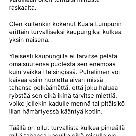
raskaalta.
Olen kuitenkin kokenut Kuala Lumpurin
erittäin turvalliseksi kaupungiksi kulkea
yksin naisena.
Yleisesti kaupungilla ei tarvitse pelätä
omaisuutensa puolesta sen enempää
kuin vaikka Helsingissä. Puhelimen voi
kaivaa esiin huoletta aivan missä
tahansa pelkäämättä, että joku haluaa
ryöstää sen eikä ikinä tarvitse miettiä,
voiko jollekin kadulle mennä tai pitäisikö
illan hämärtyessä kääntyä kotiin.
Täällä on ollut turvallista kulkea pimeällä
millä tahansa kaduilla eikä minulla ole