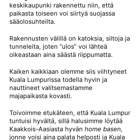
keskikaupunki rakennettu niin, että
paikasta toiseen voi siirtyä suojassa
sääolosuhteilta.
Rakennusten välillä on katoksia, siltoja ja
tunneleita, joten ”ulos” voi lähteä
oikeastaan aina säästä riippumatta.
Kaiken kaikkiaan olemme siis viihtyneet
Kuala Lumpurissa todella hyvin ja
nauttineet valitsemastamme
majapaikasta kovasti.
Toivoimme etukäteen, että Kuala Lumpur
tuntuisi hyvältä, sillä halusimme löytää
Kaakkois-Aasiasta hyvän
home basen,
jonne voisi aina palata helposti ja Kuala