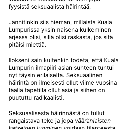
fyysistä seksuaalista häirintää.
Jännitinkin siis hieman, millaista Kuala
Lumpurissa yksin naisena kulkeminen
arjessa olisi, sillä olisi raskasta, jos sitä
pitäisi miettiä.
Ilokseni sain kuitenkin todeta, että Kuala
Lumpurin ilmapiiri asian suhteen tuntui
nyt täysin erilaiselta. Seksuaalinen
häirintä on ilmeisesti ollut viime vuosina
täällä tapetilla ollut asia ja siihen on
puututtu radikaalisti.
Seksuaalisesta häirinnästä on tullut
rangaistava teko ja jopa
vääränlaisten
katseiden luominen
voidaan tilanteesta