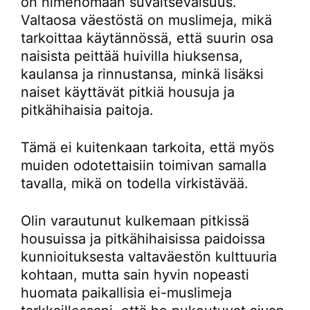
on nimenomaan suvaitsevaisuus.
Valtaosa väestöstä on muslimeja, mikä
tarkoittaa käytännössä, että suurin osa
naisista peittää huivilla hiuksensa,
kaulansa ja rinnustansa, minkä lisäksi
naiset käyttävät pitkiä housuja ja
pitkähihaisia paitoja.
Tämä ei kuitenkaan tarkoita, että myös
muiden odotettaisiin toimivan samalla
tavalla, mikä on todella virkistävää.
Olin varautunut kulkemaan pitkissä
housuissa ja pitkähihaisissa paidoissa
kunnioituksesta valtaväestön kulttuuria
kohtaan, mutta sain hyvin nopeasti
huomata paikallisia ei-muslimeja