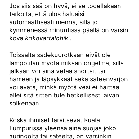
Jos siis sää on hyvä, ei se todellakaan
tarkoita, että ulos haluaisi
automaattisesti mennä, sillä jo
kymmenessä minuutissa päällä on varsin
kova
kokovartalohiki.
Toisaalta sadekuurotkaan eivät ole
lämpötilan myötä mikään ongelma, sillä
jalkaan voi aina vetää shortsit tai
hameen ja läpsykkäät sekä sateenvarjon
voi avata, minkä myötä vesi ei haittaa
ellei sitä sitten tule hetkellisesti aivan
solkenaan.
Koska ihmiset tarvitsevat Kuala
Lumpurissa yleensä aina suojaa joko
auringolta tai sateelta, on varsinkin