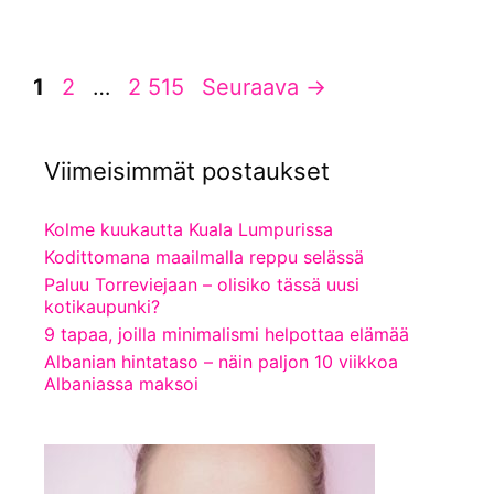
Sivu
Sivu
Sivu
1
2
…
2 515
Seuraava
→
Viimeisimmät postaukset
Kolme kuukautta Kuala Lumpurissa
Kodittomana maailmalla reppu selässä
Paluu Torreviejaan – olisiko tässä uusi
kotikaupunki?
9 tapaa, joilla minimalismi helpottaa elämää
Albanian hintataso – näin paljon 10 viikkoa
Albaniassa maksoi