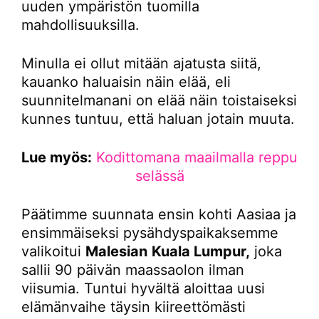
uuden ympäristön tuomilla
mahdollisuuksilla.
Minulla ei ollut mitään ajatusta siitä,
kauanko haluaisin näin elää, eli
suunnitelmanani on elää näin toistaiseksi
kunnes tuntuu, että haluan jotain muuta.
Lue myös:
Kodittomana maailmalla reppu
selässä
Päätimme suunnata ensin kohti Aasiaa ja
ensimmäiseksi pysähdyspaikaksemme
valikoitui
Malesian
Kuala Lumpur,
joka
sallii 90 päivän maassaolon ilman
viisumia. Tuntui hyvältä aloittaa uusi
elämänvaihe täysin kiireettömästi