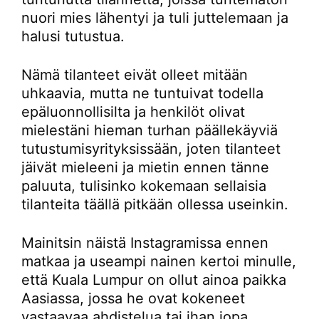
nuori mies lähentyi ja tuli juttelemaan ja
halusi tutustua.
Nämä tilanteet eivät olleet mitään
uhkaavia, mutta ne tuntuivat todella
epäluonnollisilta ja henkilöt olivat
mielestäni hieman turhan päällekäyviä
tutustumisyrityksissään, joten tilanteet
jäivät mieleeni ja mietin ennen tänne
paluuta, tulisinko kokemaan sellaisia
tilanteita täällä pitkään ollessa useinkin.
Mainitsin näistä Instagramissa ennen
matkaa ja useampi nainen kertoi minulle,
että Kuala Lumpur on ollut ainoa paikka
Aasiassa, jossa he ovat kokeneet
vastaavaa ahdistelua tai ihan jopa