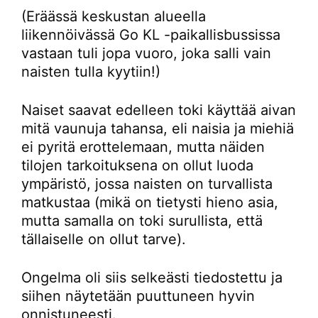
(Eräässä keskustan alueella
liikennöivässä Go KL -paikallisbussissa
vastaan tuli jopa vuoro, joka salli vain
naisten tulla kyytiin!)
Naiset saavat edelleen toki käyttää aivan
mitä vaunuja tahansa, eli naisia ja miehiä
ei pyritä erottelemaan, mutta näiden
tilojen tarkoituksena on ollut luoda
ympäristö, jossa naisten on turvallista
matkustaa (mikä on tietysti hieno asia,
mutta samalla on toki surullista, että
tällaiselle on ollut tarve).
Ongelma oli siis selkeästi tiedostettu ja
siihen näytetään puuttuneen hyvin
onnistuneesti.