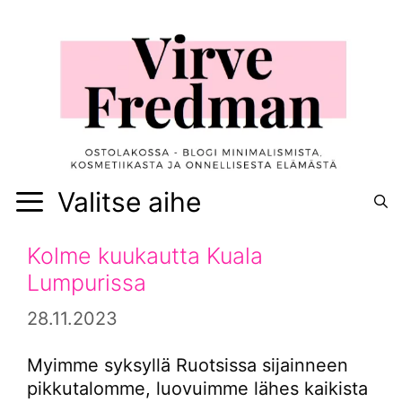
Siirry
sisältöön
Valitse aihe
Kolme kuukautta Kuala
Lumpurissa
28.11.2023
Myimme syksyllä Ruotsissa sijainneen
pikkutalomme, luovuimme lähes kaikista