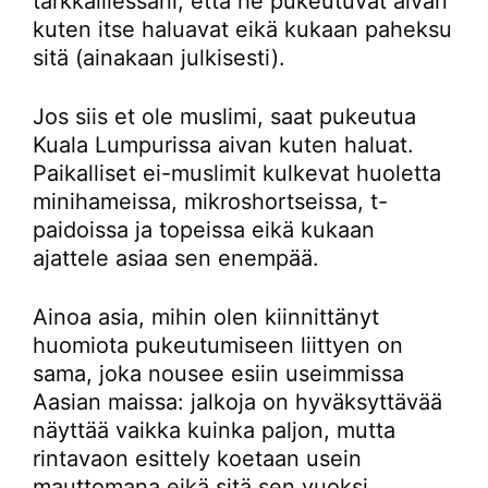
tarkkaillessani, että he pukeutuvat aivan
kuten itse haluavat eikä kukaan paheksu
sitä (ainakaan julkisesti).
Jos siis et ole muslimi, saat pukeutua
Kuala Lumpurissa aivan kuten haluat.
Paikalliset ei-muslimit kulkevat huoletta
minihameissa, mikroshortseissa, t-
paidoissa ja topeissa eikä kukaan
ajattele asiaa sen enempää.
Ainoa asia, mihin olen kiinnittänyt
huomiota pukeutumiseen liittyen on
sama, joka nousee esiin useimmissa
Aasian maissa: jalkoja on hyväksyttävää
näyttää vaikka kuinka paljon, mutta
rintavaon esittely koetaan usein
mauttomana eikä sitä sen vuoksi