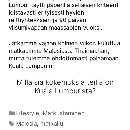
Lumpur täytti paperilla sellaisen kriteerit
loistavasti erityisesti hyvien
reittiyhteyksien ja 90 päivän
viisumivapaan maassaolon vuoksi.
Jatkamme vajaan kolmen viikon kuluttua
matkaamme Malesiasta Thaimaahan,
mutta tulemme ehdottomasti palaamaan
Kuala Lumpuriin!
Millaisia kokemuksia teillä on
Kuala Lumpurista?
Kategoriat
Lifestyle
,
Matkustaminen
Avainsanat
Malesia
,
matkailu