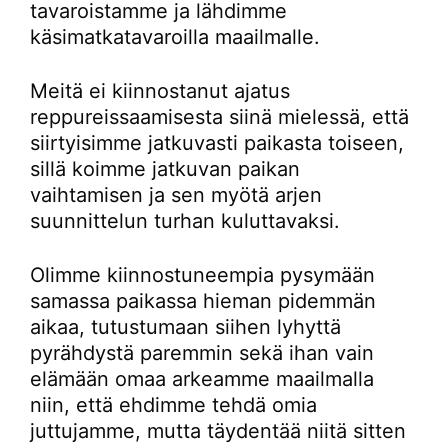
tavaroistamme ja lähdimme
käsimatkatavaroilla maailmalle.
Meitä ei kiinnostanut ajatus
reppureissaamisesta siinä mielessä, että
siirtyisimme jatkuvasti paikasta toiseen,
sillä koimme jatkuvan paikan
vaihtamisen ja sen myötä arjen
suunnittelun turhan kuluttavaksi.
Olimme kiinnostuneempia pysymään
samassa paikassa hieman pidemmän
aikaa, tutustumaan siihen lyhyttä
pyrähdystä paremmin sekä ihan vain
elämään omaa arkeamme maailmalla
niin, että ehdimme tehdä omia
juttujamme, mutta täydentää niitä sitten