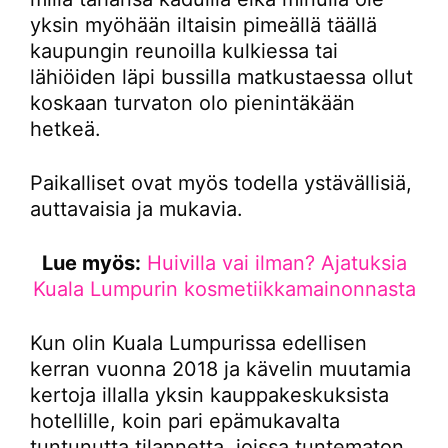
yksin myöhään iltaisin pimeällä täällä
kaupungin reunoilla kulkiessa tai
lähiöiden läpi bussilla matkustaessa ollut
koskaan turvaton olo pienintäkään
hetkeä.
Paikalliset ovat myös todella ystävällisiä,
auttavaisia ja mukavia.
Lue myös:
Huivilla vai ilman? Ajatuksia
Kuala Lumpurin kosmetiikkamainonnasta
Kun olin Kuala Lumpurissa edellisen
kerran vuonna 2018 ja kävelin muutamia
kertoja illalla yksin kauppakeskuksista
hotellille, koin pari epämukavalta
tuntunutta tilannetta, joissa tuntematon