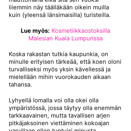
liiemmin näy täälläkään oikein muilla
kuin (yleensä länsimaisilla) turisteilla.
Lue myös:
Kosmetiikkaostoksilla
Malesian Kuala Lumpurissa
Koska rakastan tutkia kaupunkia, on
minulle erityisen tärkeää, että koen oloni
turvalliseksi myös yksin kävellessä ja
mielellään mihin vuorokauden aikaan
tahansa.
Lyhyellä lomalla voi olla okei olla
ympäristössä, jossa täytyy olla enemmän
tarkkaavainen, mutta tavallisen arjen
pitkäjaksoinen viettäminen kokoajan
varuillaan ollen tuntuisi minusta