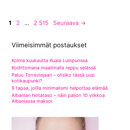
Sivu
Sivu
Sivu
1
2
…
2 515
Seuraava
→
Viimeisimmät postaukset
Kolme kuukautta Kuala Lumpurissa
Kodittomana maailmalla reppu selässä
Paluu Torreviejaan – olisiko tässä uusi
kotikaupunki?
9 tapaa, joilla minimalismi helpottaa elämää
Albanian hintataso – näin paljon 10 viikkoa
Albaniassa maksoi