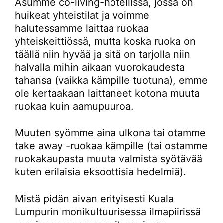
Asumme co-living-hotellissa, jossa on
huikeat yhteistilat ja voimme
halutessamme laittaa ruokaa
yhteiskeittiössä, mutta koska ruoka on
täällä niin hyvää ja sitä on tarjolla niin
halvalla mihin aikaan vuorokaudesta
tahansa (vaikka kämpille tuotuna), emme
ole kertaakaan laittaneet kotona muuta
ruokaa kuin aamupuuroa.
Muuten syömme aina ulkona tai otamme
take away -ruokaa kämpille (tai ostamme
ruokakaupasta muuta valmista syötävää
kuten erilaisia eksoottisia hedelmiä).
Mistä pidän aivan erityisesti Kuala
Lumpurin monikultuurisessa ilmapiirissä