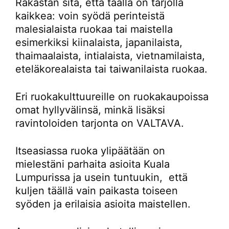
Rakastan sitä, että täällä on tarjolla
kaikkea: voin syödä perinteistä
malesialaista ruokaa tai maistella
esimerkiksi kiinalaista, japanilaista,
thaimaalaista, intialaista, vietnamilaista,
eteläkorealaista tai taiwanilaista ruokaa.
Eri ruokakulttuureille on ruokakaupoissa
omat hyllyvälinsä, minkä lisäksi
ravintoloiden tarjonta on VALTAVA.
Itseasiassa ruoka ylipäätään on
mielestäni parhaita asioita Kuala
Lumpurissa ja usein tuntuukin, että
kuljen täällä vain paikasta toiseen
syöden ja erilaisia asioita maistellen.