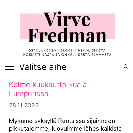
Siirry
sisältöön
Valitse aihe
Kolme kuukautta Kuala
Lumpurissa
28.11.2023
Myimme syksyllä Ruotsissa sijainneen
pikkutalomme, luovuimme lähes kaikista