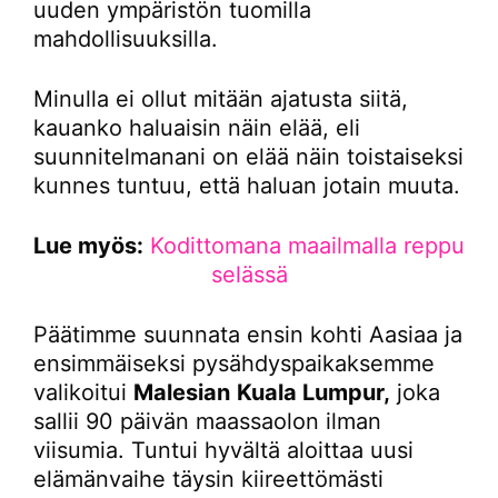
uuden ympäristön tuomilla
mahdollisuuksilla.
Minulla ei ollut mitään ajatusta siitä,
kauanko haluaisin näin elää, eli
suunnitelmanani on elää näin toistaiseksi
kunnes tuntuu, että haluan jotain muuta.
Lue myös:
Kodittomana maailmalla reppu
selässä
Päätimme suunnata ensin kohti Aasiaa ja
ensimmäiseksi pysähdyspaikaksemme
valikoitui
Malesian
Kuala Lumpur,
joka
sallii 90 päivän maassaolon ilman
viisumia. Tuntui hyvältä aloittaa uusi
elämänvaihe täysin kiireettömästi