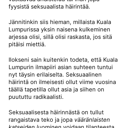
fyysistä seksuaalista häirintää.
Jännitinkin siis hieman, millaista Kuala
Lumpurissa yksin naisena kulkeminen
arjessa olisi, sillä olisi raskasta, jos sitä
pitäisi miettiä.
Ilokseni sain kuitenkin todeta, että Kuala
Lumpurin ilmapiiri asian suhteen tuntui
nyt täysin erilaiselta. Seksuaalinen
häirintä on ilmeisesti ollut viime vuosina
täällä tapetilla ollut asia ja siihen on
puututtu radikaalisti.
Seksuaalisesta häirinnästä on tullut
rangaistava teko ja jopa
vääränlaisten
katseiden luominen
voidaan tilanteesta