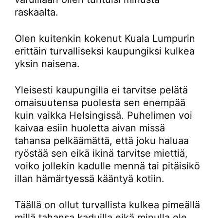
raskaalta.
Olen kuitenkin kokenut Kuala Lumpurin
erittäin turvalliseksi kaupungiksi kulkea
yksin naisena.
Yleisesti kaupungilla ei tarvitse pelätä
omaisuutensa puolesta sen enempää
kuin vaikka Helsingissä. Puhelimen voi
kaivaa esiin huoletta aivan missä
tahansa pelkäämättä, että joku haluaa
ryöstää sen eikä ikinä tarvitse miettiä,
voiko jollekin kadulle mennä tai pitäisikö
illan hämärtyessä kääntyä kotiin.
Täällä on ollut turvallista kulkea pimeällä
millä tahansa kaduilla eikä minulla ole