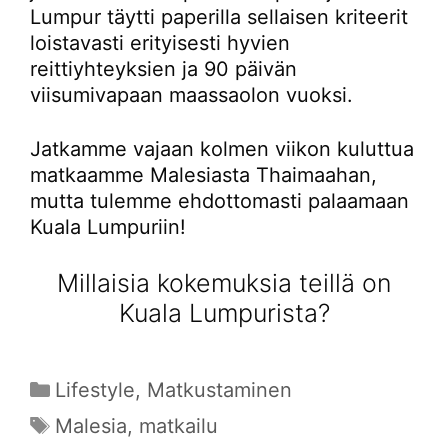
Lumpur täytti paperilla sellaisen kriteerit
loistavasti erityisesti hyvien
reittiyhteyksien ja 90 päivän
viisumivapaan maassaolon vuoksi.
Jatkamme vajaan kolmen viikon kuluttua
matkaamme Malesiasta Thaimaahan,
mutta tulemme ehdottomasti palaamaan
Kuala Lumpuriin!
Millaisia kokemuksia teillä on
Kuala Lumpurista?
Kategoriat
Lifestyle
,
Matkustaminen
Avainsanat
Malesia
,
matkailu