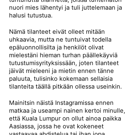
nuori mies lähentyi ja tuli juttelemaan ja
halusi tutustua.
Nämä tilanteet eivät olleet mitään
uhkaavia, mutta ne tuntuivat todella
epäluonnollisilta ja henkilöt olivat
mielestäni hieman turhan päällekäyviä
tutustumisyrityksissään, joten tilanteet
jäivät mieleeni ja mietin ennen tänne
paluuta, tulisinko kokemaan sellaisia
tilanteita täällä pitkään ollessa useinkin.
Mainitsin näistä Instagramissa ennen
matkaa ja useampi nainen kertoi minulle,
että Kuala Lumpur on ollut ainoa paikka
Aasiassa, jossa he ovat kokeneet
vastaavaa ahdistelua tai ihan jopa