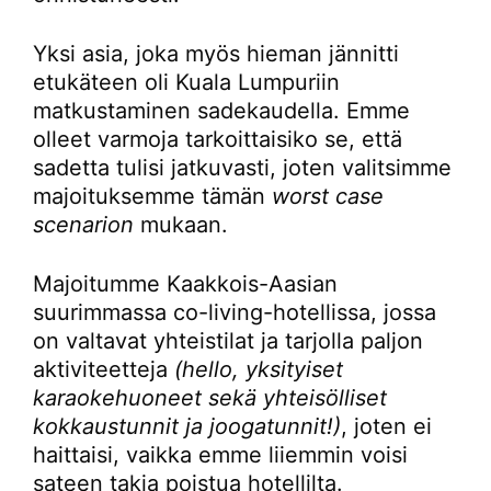
Yksi asia, joka myös hieman jännitti
etukäteen oli Kuala Lumpuriin
matkustaminen sadekaudella. Emme
olleet varmoja tarkoittaisiko se, että
sadetta tulisi jatkuvasti, joten valitsimme
majoituksemme tämän
worst case
scenarion
mukaan.
Majoitumme Kaakkois-Aasian
suurimmassa co-living-hotellissa, jossa
on valtavat yhteistilat ja tarjolla paljon
aktiviteetteja
(hello, yksityiset
karaokehuoneet sekä yhteisölliset
kokkaustunnit ja joogatunnit!)
, joten ei
haittaisi, vaikka emme liiemmin voisi
sateen takia poistua hotellilta.