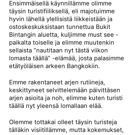
Ensimmäisellä käynnillämme olimme
täysin turistifiiliksellä, eli majotuimme
hyvin lähellä ylellisistä liikkeistään ja
ostoskeskuksistaan tunnettua Bukit
Bintangin aluetta, kuljimme must see -
paikalta toiselle ja elimme muutenkin
sellaista ”nautitaan nyt tästä viikon
lomasta täällä” -elämää, josta palasimme
etätyöläisen arkeen Bangkokiin.
Emme rakentaneet arjen rutiineja,
keskittyneet selvittelemään päivittäsen
arjen asioita ja noh, elimme kuten turisti
täällä nyt yleensä lomallaan elää.
Olemme tottakai olleet täysin turisteja
tälläkin visiitillämme, mutta kokemukset,