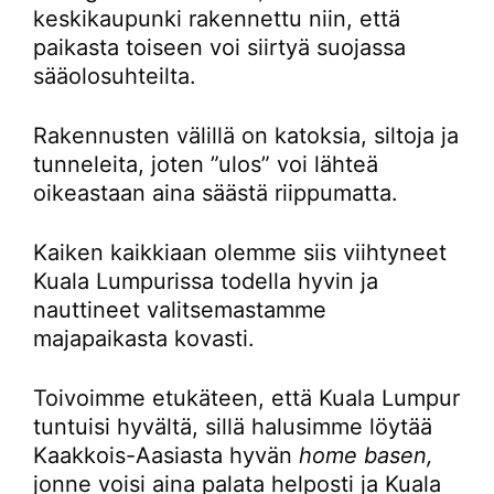
keskikaupunki rakennettu niin, että
paikasta toiseen voi siirtyä suojassa
sääolosuhteilta.
Rakennusten välillä on katoksia, siltoja ja
tunneleita, joten ”ulos” voi lähteä
oikeastaan aina säästä riippumatta.
Kaiken kaikkiaan olemme siis viihtyneet
Kuala Lumpurissa todella hyvin ja
nauttineet valitsemastamme
majapaikasta kovasti.
Toivoimme etukäteen, että Kuala Lumpur
tuntuisi hyvältä, sillä halusimme löytää
Kaakkois-Aasiasta hyvän
home basen,
jonne voisi aina palata helposti ja Kuala