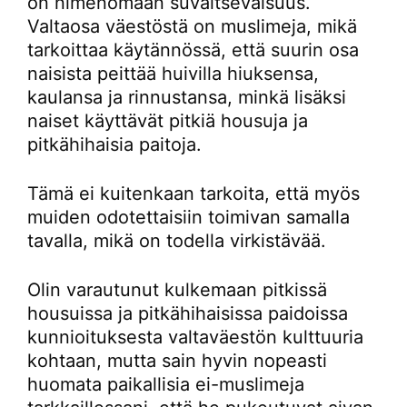
on nimenomaan suvaitsevaisuus.
Valtaosa väestöstä on muslimeja, mikä
tarkoittaa käytännössä, että suurin osa
naisista peittää huivilla hiuksensa,
kaulansa ja rinnustansa, minkä lisäksi
naiset käyttävät pitkiä housuja ja
pitkähihaisia paitoja.
Tämä ei kuitenkaan tarkoita, että myös
muiden odotettaisiin toimivan samalla
tavalla, mikä on todella virkistävää.
Olin varautunut kulkemaan pitkissä
housuissa ja pitkähihaisissa paidoissa
kunnioituksesta valtaväestön kulttuuria
kohtaan, mutta sain hyvin nopeasti
huomata paikallisia ei-muslimeja