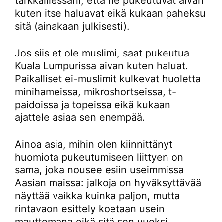
tarkkaillessani, että he pukeutuvat aivan
kuten itse haluavat eikä kukaan paheksu
sitä (ainakaan julkisesti).
Jos siis et ole muslimi, saat pukeutua
Kuala Lumpurissa aivan kuten haluat.
Paikalliset ei-muslimit kulkevat huoletta
minihameissa, mikroshortseissa, t-
paidoissa ja topeissa eikä kukaan
ajattele asiaa sen enempää.
Ainoa asia, mihin olen kiinnittänyt
huomiota pukeutumiseen liittyen on
sama, joka nousee esiin useimmissa
Aasian maissa: jalkoja on hyväksyttävää
näyttää vaikka kuinka paljon, mutta
rintavaon esittely koetaan usein
mauttomana eikä sitä sen vuoksi