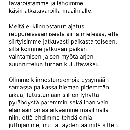
tavaroistamme ja lähdimme
käsimatkatavaroilla maailmalle.
Meitä ei kiinnostanut ajatus
reppureissaamisesta siinä mielessä, että
siirtyisimme jatkuvasti paikasta toiseen,
sillä koimme jatkuvan paikan
vaihtamisen ja sen myötä arjen
suunnittelun turhan kuluttavaksi.
Olimme kiinnostuneempia pysymään
samassa paikassa hieman pidemmän
aikaa, tutustumaan siihen lyhyttä
pyrähdystä paremmin sekä ihan vain
elämään omaa arkeamme maailmalla
niin, että ehdimme tehdä omia
juttujamme, mutta täydentää niitä sitten