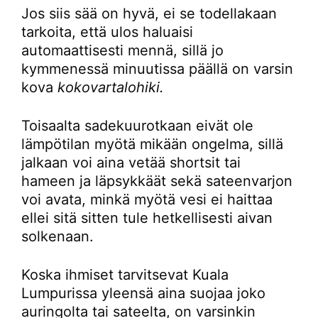
Jos siis sää on hyvä, ei se todellakaan
tarkoita, että ulos haluaisi
automaattisesti mennä, sillä jo
kymmenessä minuutissa päällä on varsin
kova
kokovartalohiki.
Toisaalta sadekuurotkaan eivät ole
lämpötilan myötä mikään ongelma, sillä
jalkaan voi aina vetää shortsit tai
hameen ja läpsykkäät sekä sateenvarjon
voi avata, minkä myötä vesi ei haittaa
ellei sitä sitten tule hetkellisesti aivan
solkenaan.
Koska ihmiset tarvitsevat Kuala
Lumpurissa yleensä aina suojaa joko
auringolta tai sateelta, on varsinkin