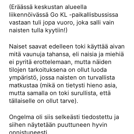
(Eräässä keskustan alueella
liikennöivässä Go KL -paikallisbussissa
vastaan tuli jopa vuoro, joka salli vain
naisten tulla kyytiin!)
Naiset saavat edelleen toki käyttää aivan
mitä vaunuja tahansa, eli naisia ja miehiä
ei pyritä erottelemaan, mutta näiden
tilojen tarkoituksena on ollut luoda
ympäristö, jossa naisten on turvallista
matkustaa (mikä on tietysti hieno asia,
mutta samalla on toki surullista, että
tällaiselle on ollut tarve).
Ongelma oli siis selkeästi tiedostettu ja
siihen näytetään puuttuneen hyvin
onnistuneesti.