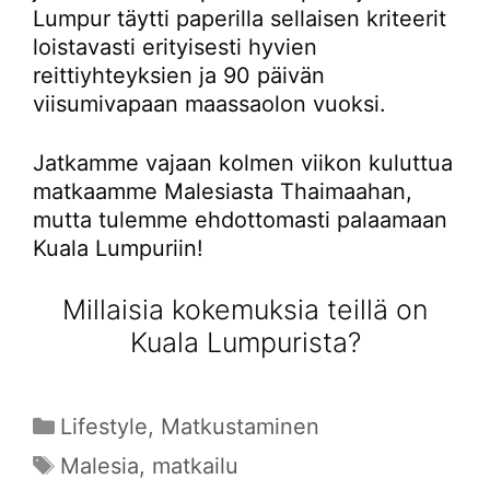
Lumpur täytti paperilla sellaisen kriteerit
loistavasti erityisesti hyvien
reittiyhteyksien ja 90 päivän
viisumivapaan maassaolon vuoksi.
Jatkamme vajaan kolmen viikon kuluttua
matkaamme Malesiasta Thaimaahan,
mutta tulemme ehdottomasti palaamaan
Kuala Lumpuriin!
Millaisia kokemuksia teillä on
Kuala Lumpurista?
Kategoriat
Lifestyle
,
Matkustaminen
Avainsanat
Malesia
,
matkailu