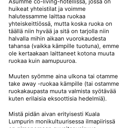
Asumme co-living-hotellissa, jossa on
huikeat yhteistilat ja voimme
halutessamme laittaa ruokaa
yhteiskeittiössä, mutta koska ruoka on
täällä niin hyvää ja sitä on tarjolla niin
halvalla mihin aikaan vuorokaudesta
tahansa (vaikka kämpille tuotuna), emme
ole kertaakaan laittaneet kotona muuta
ruokaa kuin aamupuuroa.
Muuten syömme aina ulkona tai otamme
take away -ruokaa kämpille (tai ostamme
ruokakaupasta muuta valmista syötävää
kuten erilaisia eksoottisia hedelmiä).
Mistä pidän aivan erityisesti Kuala
Lumpurin monikultuurisessa ilmapiirissä