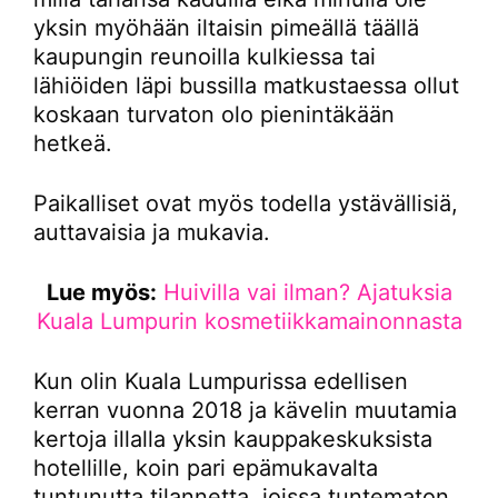
yksin myöhään iltaisin pimeällä täällä
kaupungin reunoilla kulkiessa tai
lähiöiden läpi bussilla matkustaessa ollut
koskaan turvaton olo pienintäkään
hetkeä.
Paikalliset ovat myös todella ystävällisiä,
auttavaisia ja mukavia.
Lue myös:
Huivilla vai ilman? Ajatuksia
Kuala Lumpurin kosmetiikkamainonnasta
Kun olin Kuala Lumpurissa edellisen
kerran vuonna 2018 ja kävelin muutamia
kertoja illalla yksin kauppakeskuksista
hotellille, koin pari epämukavalta
tuntunutta tilannetta, joissa tuntematon