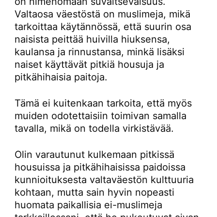
on nimenomaan suvaitsevaisuus.
Valtaosa väestöstä on muslimeja, mikä
tarkoittaa käytännössä, että suurin osa
naisista peittää huivilla hiuksensa,
kaulansa ja rinnustansa, minkä lisäksi
naiset käyttävät pitkiä housuja ja
pitkähihaisia paitoja.
Tämä ei kuitenkaan tarkoita, että myös
muiden odotettaisiin toimivan samalla
tavalla, mikä on todella virkistävää.
Olin varautunut kulkemaan pitkissä
housuissa ja pitkähihaisissa paidoissa
kunnioituksesta valtaväestön kulttuuria
kohtaan, mutta sain hyvin nopeasti
huomata paikallisia ei-muslimeja