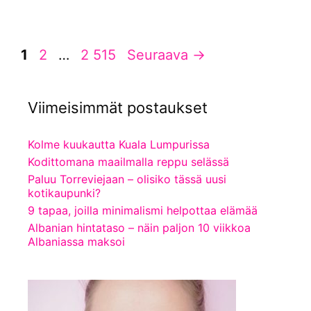
Sivu
Sivu
Sivu
1
2
…
2 515
Seuraava
→
Viimeisimmät postaukset
Kolme kuukautta Kuala Lumpurissa
Kodittomana maailmalla reppu selässä
Paluu Torreviejaan – olisiko tässä uusi
kotikaupunki?
9 tapaa, joilla minimalismi helpottaa elämää
Albanian hintataso – näin paljon 10 viikkoa
Albaniassa maksoi