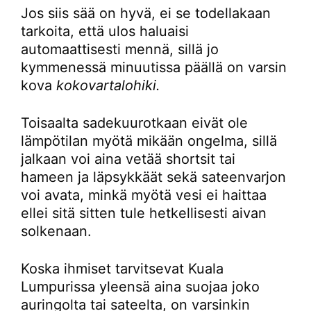
Jos siis sää on hyvä, ei se todellakaan
tarkoita, että ulos haluaisi
automaattisesti mennä, sillä jo
kymmenessä minuutissa päällä on varsin
kova
kokovartalohiki.
Toisaalta sadekuurotkaan eivät ole
lämpötilan myötä mikään ongelma, sillä
jalkaan voi aina vetää shortsit tai
hameen ja läpsykkäät sekä sateenvarjon
voi avata, minkä myötä vesi ei haittaa
ellei sitä sitten tule hetkellisesti aivan
solkenaan.
Koska ihmiset tarvitsevat Kuala
Lumpurissa yleensä aina suojaa joko
auringolta tai sateelta, on varsinkin