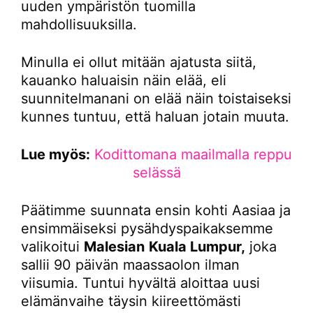
uuden ympäristön tuomilla
mahdollisuuksilla.
Minulla ei ollut mitään ajatusta siitä,
kauanko haluaisin näin elää, eli
suunnitelmanani on elää näin toistaiseksi
kunnes tuntuu, että haluan jotain muuta.
Lue myös:
Kodittomana maailmalla reppu
selässä
Päätimme suunnata ensin kohti Aasiaa ja
ensimmäiseksi pysähdyspaikaksemme
valikoitui
Malesian
Kuala Lumpur,
joka
sallii 90 päivän maassaolon ilman
viisumia. Tuntui hyvältä aloittaa uusi
elämänvaihe täysin kiireettömästi