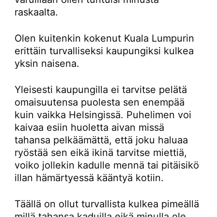
raskaalta.
Olen kuitenkin kokenut Kuala Lumpurin
erittäin turvalliseksi kaupungiksi kulkea
yksin naisena.
Yleisesti kaupungilla ei tarvitse pelätä
omaisuutensa puolesta sen enempää
kuin vaikka Helsingissä. Puhelimen voi
kaivaa esiin huoletta aivan missä
tahansa pelkäämättä, että joku haluaa
ryöstää sen eikä ikinä tarvitse miettiä,
voiko jollekin kadulle mennä tai pitäisikö
illan hämärtyessä kääntyä kotiin.
Täällä on ollut turvallista kulkea pimeällä
millä tahansa kaduilla eikä minulla ole