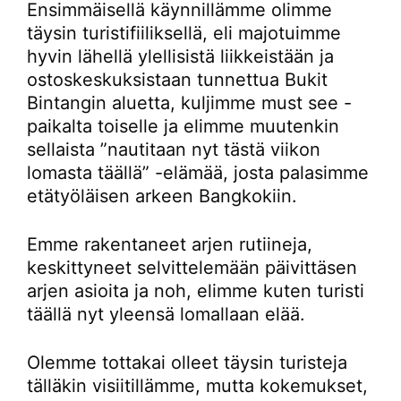
Ensimmäisellä käynnillämme olimme
täysin turistifiiliksellä, eli majotuimme
hyvin lähellä ylellisistä liikkeistään ja
ostoskeskuksistaan tunnettua Bukit
Bintangin aluetta, kuljimme must see -
paikalta toiselle ja elimme muutenkin
sellaista ”nautitaan nyt tästä viikon
lomasta täällä” -elämää, josta palasimme
etätyöläisen arkeen Bangkokiin.
Emme rakentaneet arjen rutiineja,
keskittyneet selvittelemään päivittäsen
arjen asioita ja noh, elimme kuten turisti
täällä nyt yleensä lomallaan elää.
Olemme tottakai olleet täysin turisteja
tälläkin visiitillämme, mutta kokemukset,