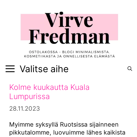
Siirry
sisältöön
Valitse aihe
Kolme kuukautta Kuala
Lumpurissa
28.11.2023
Myimme syksyllä Ruotsissa sijainneen
pikkutalomme, luovuimme lähes kaikista