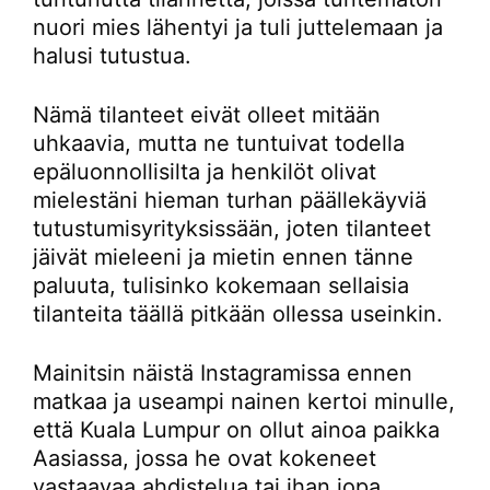
nuori mies lähentyi ja tuli juttelemaan ja
halusi tutustua.
Nämä tilanteet eivät olleet mitään
uhkaavia, mutta ne tuntuivat todella
epäluonnollisilta ja henkilöt olivat
mielestäni hieman turhan päällekäyviä
tutustumisyrityksissään, joten tilanteet
jäivät mieleeni ja mietin ennen tänne
paluuta, tulisinko kokemaan sellaisia
tilanteita täällä pitkään ollessa useinkin.
Mainitsin näistä Instagramissa ennen
matkaa ja useampi nainen kertoi minulle,
että Kuala Lumpur on ollut ainoa paikka
Aasiassa, jossa he ovat kokeneet
vastaavaa ahdistelua tai ihan jopa