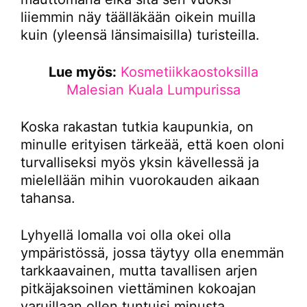
liiemmin näy täälläkään oikein muilla
kuin (yleensä länsimaisilla) turisteilla.
Lue myös:
Kosmetiikkaostoksilla
Malesian Kuala Lumpurissa
Koska rakastan tutkia kaupunkia, on
minulle erityisen tärkeää, että koen oloni
turvalliseksi myös yksin kävellessä ja
mielellään mihin vuorokauden aikaan
tahansa.
Lyhyellä lomalla voi olla okei olla
ympäristössä, jossa täytyy olla enemmän
tarkkaavainen, mutta tavallisen arjen
pitkäjaksoinen viettäminen kokoajan
varuillaan ollen tuntuisi minusta