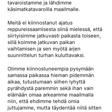
tavaroistamme ja lähdimme
käsimatkatavaroilla maailmalle.
Meitä ei kiinnostanut ajatus
reppureissaamisesta siinä mielessä, että
siirtyisimme jatkuvasti paikasta toiseen,
sillä koimme jatkuvan paikan
vaihtamisen ja sen myötä arjen
suunnittelun turhan kuluttavaksi.
Olimme kiinnostuneempia pysymään
samassa paikassa hieman pidemmän
aikaa, tutustumaan siihen lyhyttä
pyrähdystä paremmin sekä ihan vain
elämään omaa arkeamme maailmalla
niin, että ehdimme tehdä omia
juttujamme, mutta täydentää niitä sitten