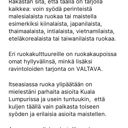
Rakastan sitä, että täällä on tarjolla
kaikkea: voin syödä perinteistä
malesialaista ruokaa tai maistella
esimerkiksi kiinalaista, japanilaista,
thaimaalaista, intialaista, vietnamilaista,
eteläkorealaista tai taiwanilaista ruokaa.
Eri ruokakulttuureille on ruokakaupoissa
omat hyllyvälinsä, minkä lisäksi
ravintoloiden tarjonta on VALTAVA.
Itseasiassa ruoka ylipäätään on
mielestäni parhaita asioita Kuala
Lumpurissa ja usein tuntuukin, että
kuljen täällä vain paikasta toiseen
syöden ja erilaisia asioita maistellen.