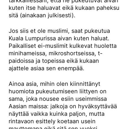
tarkkaillessani, että he pukeutuvat aivan
kuten itse haluavat eikä kukaan paheksu
sitä (ainakaan julkisesti).
Jos siis et ole muslimi, saat pukeutua
Kuala Lumpurissa aivan kuten haluat.
Paikalliset ei-muslimit kulkevat huoletta
minihameissa, mikroshortseissa, t-
paidoissa ja topeissa eikä kukaan
ajattele asiaa sen enempää.
Ainoa asia, mihin olen kiinnittänyt
huomiota pukeutumiseen liittyen on
sama, joka nousee esiin useimmissa
Aasian maissa: jalkoja on hyväksyttävää
näyttää vaikka kuinka paljon, mutta
rintavaon esittely koetaan usein
mauttomana eikä sitä sen vuoksi