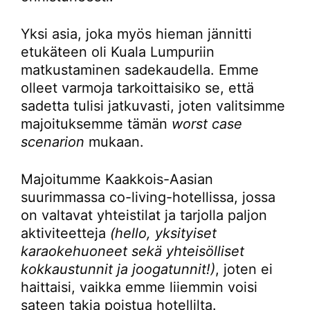
Yksi asia, joka myös hieman jännitti
etukäteen oli Kuala Lumpuriin
matkustaminen sadekaudella. Emme
olleet varmoja tarkoittaisiko se, että
sadetta tulisi jatkuvasti, joten valitsimme
majoituksemme tämän
worst case
scenarion
mukaan.
Majoitumme Kaakkois-Aasian
suurimmassa co-living-hotellissa, jossa
on valtavat yhteistilat ja tarjolla paljon
aktiviteetteja
(hello, yksityiset
karaokehuoneet sekä yhteisölliset
kokkaustunnit ja joogatunnit!)
, joten ei
haittaisi, vaikka emme liiemmin voisi
sateen takia poistua hotellilta.