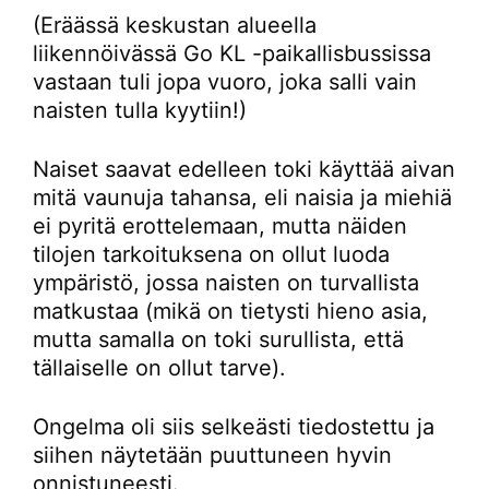
(Eräässä keskustan alueella
liikennöivässä Go KL -paikallisbussissa
vastaan tuli jopa vuoro, joka salli vain
naisten tulla kyytiin!)
Naiset saavat edelleen toki käyttää aivan
mitä vaunuja tahansa, eli naisia ja miehiä
ei pyritä erottelemaan, mutta näiden
tilojen tarkoituksena on ollut luoda
ympäristö, jossa naisten on turvallista
matkustaa (mikä on tietysti hieno asia,
mutta samalla on toki surullista, että
tällaiselle on ollut tarve).
Ongelma oli siis selkeästi tiedostettu ja
siihen näytetään puuttuneen hyvin
onnistuneesti.