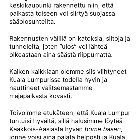
keskikaupunki rakennettu niin, että
paikasta toiseen voi siirtyä suojassa
sääolosuhteilta.
Rakennusten välillä on katoksia, siltoja ja
tunneleita, joten ”ulos” voi lähteä
oikeastaan aina säästä riippumatta.
Kaiken kaikkiaan olemme siis viihtyneet
Kuala Lumpurissa todella hyvin ja
nauttineet valitsemastamme
majapaikasta kovasti.
Toivoimme etukäteen, että Kuala Lumpur
tuntuisi hyvältä, sillä halusimme löytää
Kaakkois-Aasiasta hyvän
home basen,
jonne voisi aina palata helposti ja Kuala