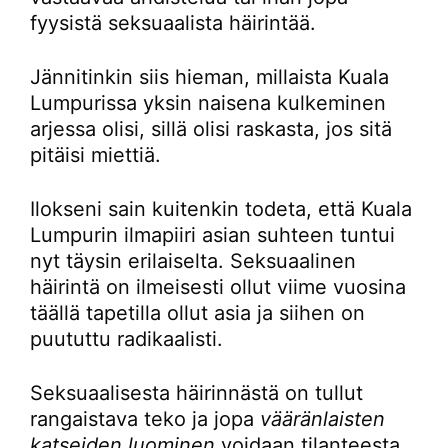
fyysistä seksuaalista häirintää.
Jännitinkin siis hieman, millaista Kuala
Lumpurissa yksin naisena kulkeminen
arjessa olisi, sillä olisi raskasta, jos sitä
pitäisi miettiä.
Ilokseni sain kuitenkin todeta, että Kuala
Lumpurin ilmapiiri asian suhteen tuntui
nyt täysin erilaiselta. Seksuaalinen
häirintä on ilmeisesti ollut viime vuosina
täällä tapetilla ollut asia ja siihen on
puututtu radikaalisti.
Seksuaalisesta häirinnästä on tullut
rangaistava teko ja jopa
vääränlaisten
katseiden luominen
voidaan tilanteesta