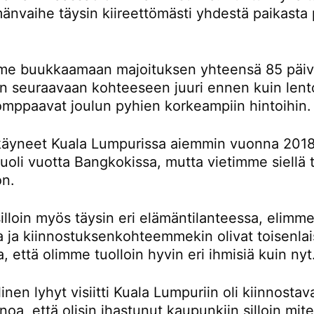
änvaihe täysin kiireettömästi yhdestä paikasta 
e buukkaamaan majoituksen yhteensä 85 päivä
än seuraavaan kohteeseen juuri ennen kuin lent
omppaavat joulun pyhien korkeampiin hintoihin.
äyneet Kuala Lumpurissa aiemmin vuonna 2018
oli vuotta Bangkokissa, mutta vietimme siellä t
on.
lloin myös täysin eri elämäntilanteessa, elimme
la ja kiinnostuksenkohteemmekin olivat toisenlai
a, että olimme tuolloin hyvin eri ihmisiä kuin nyt
inen lyhyt visiitti Kuala Lumpuriin oli kiinnostav
noa, että olisin ihastunut kaupunkiin silloin mi