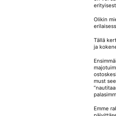
erityises
Olikin m
erilaises
Tällä ke
ja kokene
Ensimmäis
majotuimm
ostoskes
must see 
”nautitaa
palasimm
Emme rak
päivittäs