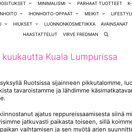
UOSITUKSET
MINIMALISMI
PARHAAT TUOTTEET
K
ONHOITO
IHONHOITO-OPPAAT
MEIKIT
LIFESTYL
U
HIUKSET
LUONNONKOSMETIIKKA
AVAINSANAT
HAASTATTELUT
VIRVE FREDMAN
 kuukautta Kuala Lumpurissa
yksyllä Ruotsissa sijainneen pikkutalomme, l
ikista tavaroistamme ja lähdimme käsimatkatavar
e.
kiinnostanut ajatus reppureissaamisesta siinä m
tyisimme jatkuvasti paikasta toiseen, sillä koimm
 paikan vaihtamisen ja sen myötä arjen suunnitt