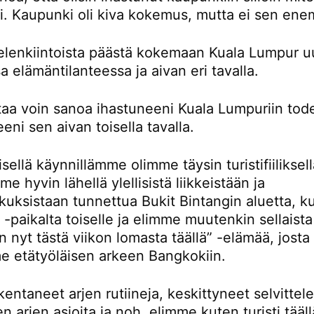
ti. Kaupunki oli kiva kokemus, mutta ei sen en
ielenkiintoista päästä kokemaan Kuala Lumpur u
sa elämäntilanteessa ja aivan eri tavalla.
rtaa voin sanoa ihastuneeni Kuala Lumpuriin tod
eni sen aivan toisella tavalla.
ellä käynnillämme olimme täysin turistifiiliksellä
e hyvin lähellä ylellisistä liikkeistään ja
kuksistaan tunnettua Bukit Bintangin aluetta, k
-paikalta toiselle ja elimme muutenkin sellaista
n nyt tästä viikon lomasta täällä” -elämää, josta
e etätyöläisen arkeen Bangkokiin.
entaneet arjen rutiineja, keskittyneet selvitte
en arjen asioita ja noh, elimme kuten turisti tääll