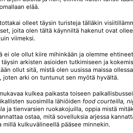
omallaan elää.
ttakai olleet täysin turisteja tälläkin visiitillä
t, joita olen tältä käynniltä hakenut ovat ollee
kuin viimeksi.
ä ei ole ollut kiire mihinkään ja olemme ehtinee
 täysin arkisten asioiden tutkimiseen ja kokemi
kään ollut sitä, mistä olen uusissa maissa olless
, joten arki on tuntunut sen myötä hyvältä.
mukavaa kulkea paikasta toiseen paikallisbusseil
kallisten suosimilla lähiöiden
food courteilla, n
la
ja tienvarsien ruokakojuilla, oppia mistä mitä
nnattaa ostaa, mitä sovelluksia arjessa kannatt
a millä kulkuvälineellä pääsee minnekin.