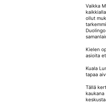
Vaikka Ma
kaikkiall
ollut muk
tarkemmin
Duolingos
samanlai
Kielen o
asioita e
Kuala Lu
tapaa aiv
Tällä ker
kaukana 
keskusta