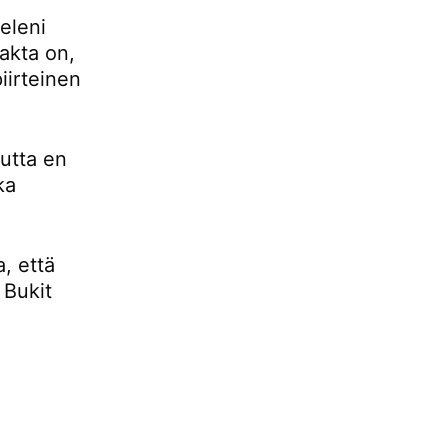
eleni
fakta on,
iirteinen
mutta en
ka
, että
 Bukit