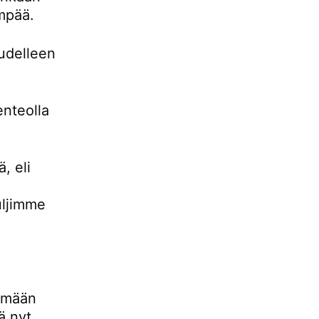
empää.
udelleen
enteolla
, eli
uljimme
lemään
ä nyt