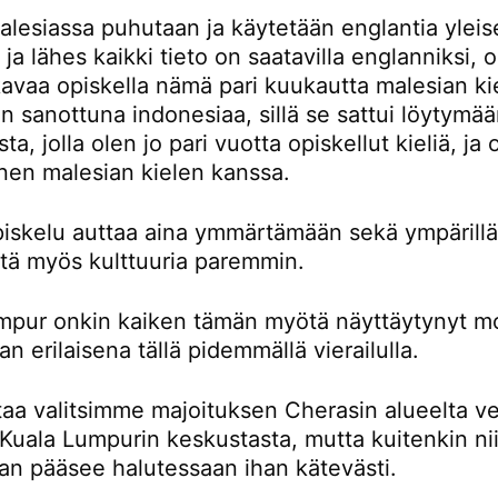
lesiassa puhutaan ja käytetään englantia yleis
a ja lähes kaikki tieto on saatavilla englanniksi,
avaa opiskella nämä pari kuukautta malesian kie
 sanottuna indonesiaa, sillä se sattui löytymä
ta, jolla olen jo pari vuotta opiskellut kieliä, ja
nen malesian kielen kanssa.
piskelu auttaa aina ymmärtämään sekä ympärillä
ttä myös kulttuuria paremmin.
mpur onkin kaiken tämän myötä näyttäytynyt m
an erilaisena tällä pidemmällä vierailulla.
taa valitsimme majoituksen Cherasin alueelta ve
Kuala Lumpurin keskustasta, mutta kuitenkin nii
an pääsee halutessaan ihan kätevästi.