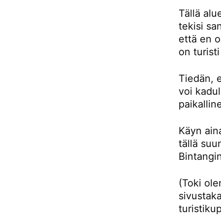
Tällä alu
tekisi sa
että en 
on turist
Tiedän, e
voi kadul
paikallin
Käyn aina
tällä su
Bintangin
(Toki ol
sivustaka
turistiku