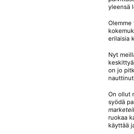
yleensä l
Olemme to
kokemukse
erilaisia 
Nyt meill
keskittyä
on jo pit
nauttinut
On ollut 
syödä pai
marketeil
ruokaa ka
käyttää j