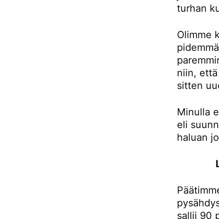
turhan ku
Olimme k
pidemmän
paremmin
niin, et
sitten uu
Minulla e
eli suunn
haluan j
Päätimme
pysähdys
sallii 90