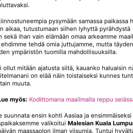
luttavaksi.
iinnostuneempia pysymään samassa paikassa 
 aikaa, tutustumaan siihen lyhyttä pyrähdystä
 sekä ihan vain elämään omaa arkeamme maail
tä ehdimme tehdä omia juttujamme, mutta täydent
den ympäristön tuomilla mahdollisuuksilla.
i ollut mitään ajatusta siitä, kauanko haluaisin n
itelmanani on elää näin toistaiseksi kunnes tunt
otain muuta.
Lue myös:
Kodittomana maailmalla reppu seläss
 suunnata ensin kohti Aasiaa ja ensimmäiseksi
paikaksemme valikoitui
Malesian
Kuala Lumpu
 päivän maassaolon ilman viisumia. Tuntui hyvältä