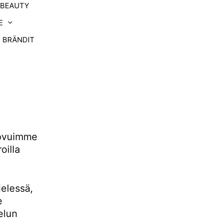
-BEAUTY
E
BRÄNDIT
uovuimme
oilla
ielessä,
e
elun