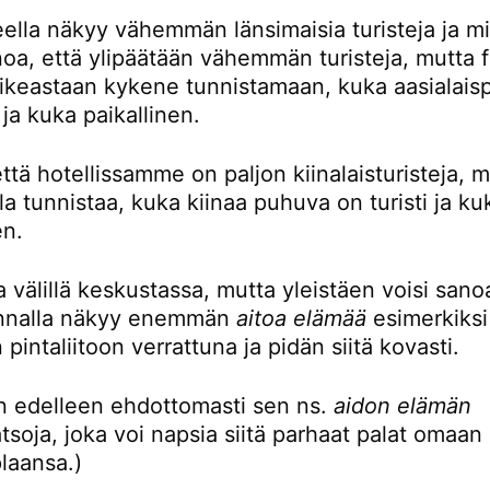
eella näkyy vähemmän länsimaisia turisteja ja mi
noa, että ylipäätään vähemmän turisteja, mutta 
oikeastaan kykene tunnistamaan, kuka aasialaisp
i ja kuka paikallinen.
ttä hotellissamme on paljon kiinalaisturisteja, 
la tunnistaa, kuka kiinaa puhuva on turisti ja ku
en.
 välillä keskustassa, mutta yleistäen voisi sanoa
unnalla näkyy enemmän
aitoa elämää
esimerkiksi
 pintaliitoon verrattuna ja pidän siitä kovasti.
en edelleen ehdottomasti sen ns.
aidon elämän
tsoja, joka voi napsia siitä parhaat palat omaan
plaansa.)