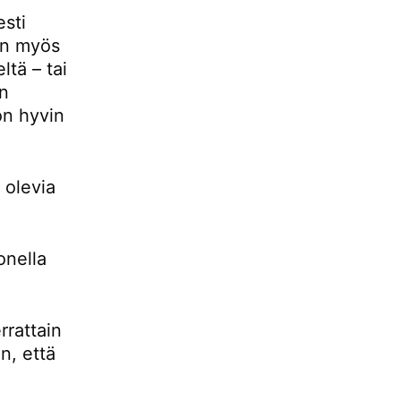
esti
 on myös
ltä – tai
än
 on hyvin
 olevia
onella
rrattain
n, että