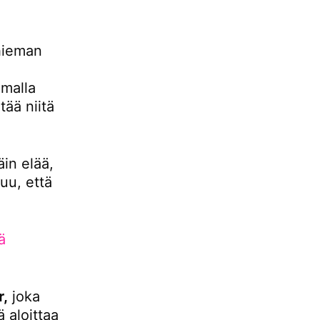
hieman
malla
ää niitä
äin elää,
uu, että
ä
r,
joka
 aloittaa