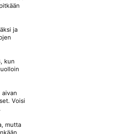
pitkään
ksi ja
ojen
, kun
uolloin
 aivan
set. Voisi
.
a, mutta
tenkään