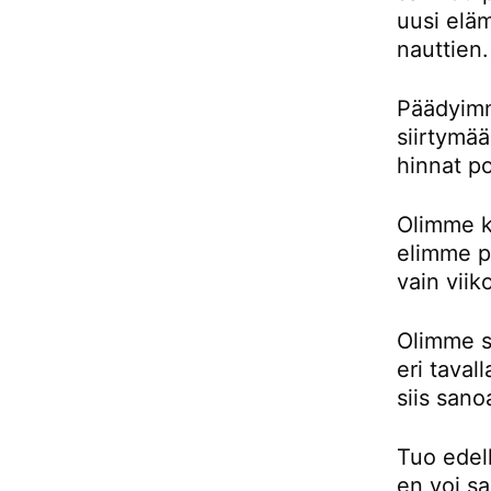
uusi eläm
nauttien.
Päädyimm
siirtymä
hinnat p
Olimme k
elimme pu
vain viik
Olimme si
eri taval
siis sano
Tuo edell
en voi sa