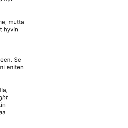
mme, mutta
t hyvin
t
seen. Se
ani eniten
la,
ight
kin
aa