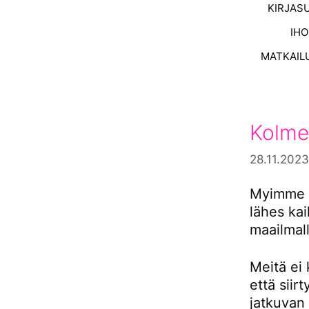
KIRJAS
IH
MATKAIL
Kolme
28.11.2023
Myimme s
lähes ka
maailmall
Meitä ei 
että siir
jatkuvan