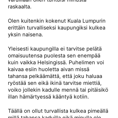
raskaalta.
Olen kuitenkin kokenut Kuala Lumpurin
erittäin turvalliseksi kaupungiksi kulkea
yksin naisena.
Yleisesti kaupungilla ei tarvitse pelätä
omaisuutensa puolesta sen enempää
kuin vaikka Helsingissä. Puhelimen voi
kaivaa esiin huoletta aivan missä
tahansa pelkäämättä, että joku haluaa
ryöstää sen eikä ikinä tarvitse miettiä,
voiko jollekin kadulle mennä tai pitäisikö
illan hämärtyessä kääntyä kotiin.
Täällä on ollut turvallista kulkea pimeällä
millä tahansa kaduilla eikä minulla ole