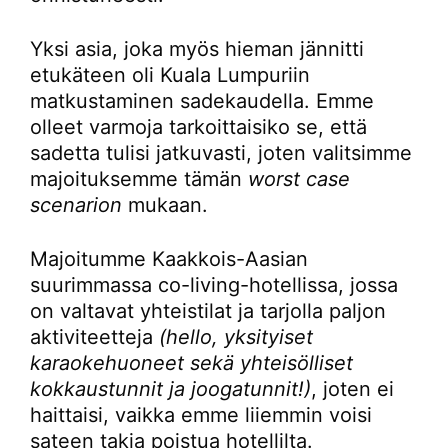
Yksi asia, joka myös hieman jännitti
etukäteen oli Kuala Lumpuriin
matkustaminen sadekaudella. Emme
olleet varmoja tarkoittaisiko se, että
sadetta tulisi jatkuvasti, joten valitsimme
majoituksemme tämän
worst case
scenarion
mukaan.
Majoitumme Kaakkois-Aasian
suurimmassa co-living-hotellissa, jossa
on valtavat yhteistilat ja tarjolla paljon
aktiviteetteja
(hello, yksityiset
karaokehuoneet sekä yhteisölliset
kokkaustunnit ja joogatunnit!)
, joten ei
haittaisi, vaikka emme liiemmin voisi
sateen takia poistua hotellilta.