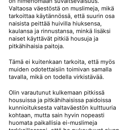
on nimenomaan suvaitsevaisuus.
Valtaosa väestöstä on muslimeja, mikä
tarkoittaa käytännössä, että suurin osa
naisista peittää huivilla hiuksensa,
kaulansa ja rinnustansa, minkä lisäksi
naiset käyttävät pitkiä housuja ja
pitkähihaisia paitoja.
Tämä ei kuitenkaan tarkoita, että myös
muiden odotettaisiin toimivan samalla
tavalla, mikä on todella virkistävää.
Olin varautunut kulkemaan pitkissä
housuissa ja pitkähihaisissa paidoissa
kunnioituksesta valtaväestön kulttuuria
kohtaan, mutta sain hyvin nopeasti
huomata paikallisia ei-muslimeja