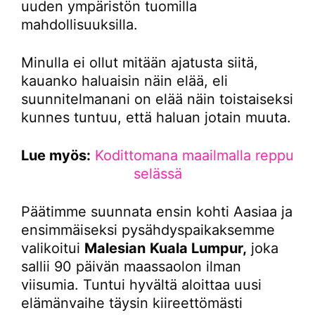
uuden ympäristön tuomilla
mahdollisuuksilla.
Minulla ei ollut mitään ajatusta siitä,
kauanko haluaisin näin elää, eli
suunnitelmanani on elää näin toistaiseksi
kunnes tuntuu, että haluan jotain muuta.
Lue myös:
Kodittomana maailmalla reppu
selässä
Päätimme suunnata ensin kohti Aasiaa ja
ensimmäiseksi pysähdyspaikaksemme
valikoitui
Malesian
Kuala Lumpur,
joka
sallii 90 päivän maassaolon ilman
viisumia. Tuntui hyvältä aloittaa uusi
elämänvaihe täysin kiireettömästi