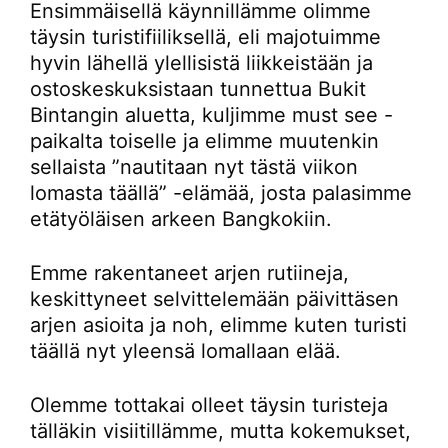
Ensimmäisellä käynnillämme olimme
täysin turistifiiliksellä, eli majotuimme
hyvin lähellä ylellisistä liikkeistään ja
ostoskeskuksistaan tunnettua Bukit
Bintangin aluetta, kuljimme must see -
paikalta toiselle ja elimme muutenkin
sellaista ”nautitaan nyt tästä viikon
lomasta täällä” -elämää, josta palasimme
etätyöläisen arkeen Bangkokiin.
Emme rakentaneet arjen rutiineja,
keskittyneet selvittelemään päivittäsen
arjen asioita ja noh, elimme kuten turisti
täällä nyt yleensä lomallaan elää.
Olemme tottakai olleet täysin turisteja
tälläkin visiitillämme, mutta kokemukset,