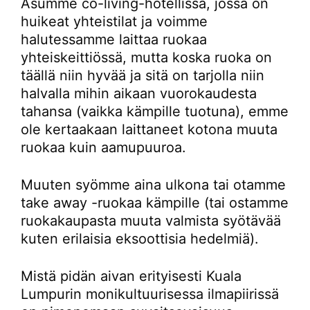
Asumme co-living-hotellissa, jossa on
huikeat yhteistilat ja voimme
halutessamme laittaa ruokaa
yhteiskeittiössä, mutta koska ruoka on
täällä niin hyvää ja sitä on tarjolla niin
halvalla mihin aikaan vuorokaudesta
tahansa (vaikka kämpille tuotuna), emme
ole kertaakaan laittaneet kotona muuta
ruokaa kuin aamupuuroa.
Muuten syömme aina ulkona tai otamme
take away -ruokaa kämpille (tai ostamme
ruokakaupasta muuta valmista syötävää
kuten erilaisia eksoottisia hedelmiä).
Mistä pidän aivan erityisesti Kuala
Lumpurin monikultuurisessa ilmapiirissä