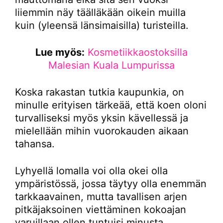
liiemmin näy täälläkään oikein muilla
kuin (yleensä länsimaisilla) turisteilla.
Lue myös:
Kosmetiikkaostoksilla
Malesian Kuala Lumpurissa
Koska rakastan tutkia kaupunkia, on
minulle erityisen tärkeää, että koen oloni
turvalliseksi myös yksin kävellessä ja
mielellään mihin vuorokauden aikaan
tahansa.
Lyhyellä lomalla voi olla okei olla
ympäristössä, jossa täytyy olla enemmän
tarkkaavainen, mutta tavallisen arjen
pitkäjaksoinen viettäminen kokoajan
varuillaan ollen tuntuisi minusta