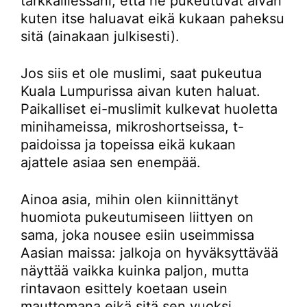
tarkkaillessani, että he pukeutuvat aivan
kuten itse haluavat eikä kukaan paheksu
sitä (ainakaan julkisesti).
Jos siis et ole muslimi, saat pukeutua
Kuala Lumpurissa aivan kuten haluat.
Paikalliset ei-muslimit kulkevat huoletta
minihameissa, mikroshortseissa, t-
paidoissa ja topeissa eikä kukaan
ajattele asiaa sen enempää.
Ainoa asia, mihin olen kiinnittänyt
huomiota pukeutumiseen liittyen on
sama, joka nousee esiin useimmissa
Aasian maissa: jalkoja on hyväksyttävää
näyttää vaikka kuinka paljon, mutta
rintavaon esittely koetaan usein
mauttomana eikä sitä sen vuoksi