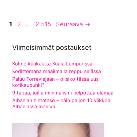
Sivu
Sivu
Sivu
1
2
…
2 515
Seuraava
→
Viimeisimmät postaukset
Kolme kuukautta Kuala Lumpurissa
Kodittomana maailmalla reppu selässä
Paluu Torreviejaan – olisiko tässä uusi
kotikaupunki?
9 tapaa, joilla minimalismi helpottaa elämää
Albanian hintataso – näin paljon 10 viikkoa
Albaniassa maksoi