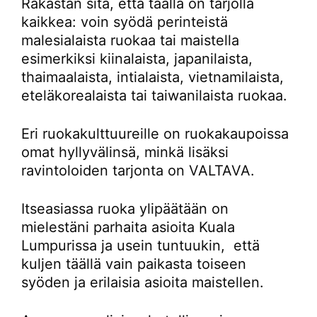
Rakastan sitä, että täällä on tarjolla
kaikkea: voin syödä perinteistä
malesialaista ruokaa tai maistella
esimerkiksi kiinalaista, japanilaista,
thaimaalaista, intialaista, vietnamilaista,
eteläkorealaista tai taiwanilaista ruokaa.
Eri ruokakulttuureille on ruokakaupoissa
omat hyllyvälinsä, minkä lisäksi
ravintoloiden tarjonta on VALTAVA.
Itseasiassa ruoka ylipäätään on
mielestäni parhaita asioita Kuala
Lumpurissa ja usein tuntuukin, että
kuljen täällä vain paikasta toiseen
syöden ja erilaisia asioita maistellen.