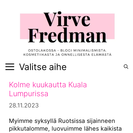
Siirry
sisältöön
Valitse aihe
Kolme kuukautta Kuala
Lumpurissa
28.11.2023
Myimme syksyllä Ruotsissa sijainneen
pikkutalomme, luovuimme lähes kaikista