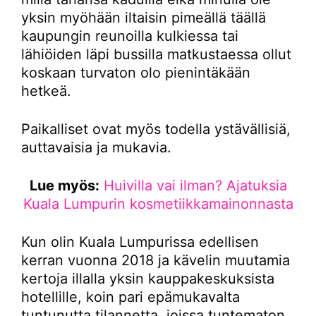
yksin myöhään iltaisin pimeällä täällä
kaupungin reunoilla kulkiessa tai
lähiöiden läpi bussilla matkustaessa ollut
koskaan turvaton olo pienintäkään
hetkeä.
Paikalliset ovat myös todella ystävällisiä,
auttavaisia ja mukavia.
Lue myös:
Huivilla vai ilman? Ajatuksia
Kuala Lumpurin kosmetiikkamainonnasta
Kun olin Kuala Lumpurissa edellisen
kerran vuonna 2018 ja kävelin muutamia
kertoja illalla yksin kauppakeskuksista
hotellille, koin pari epämukavalta
tuntunutta tilannetta, joissa tuntematon