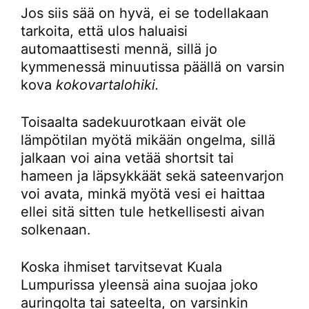
Jos siis sää on hyvä, ei se todellakaan
tarkoita, että ulos haluaisi
automaattisesti mennä, sillä jo
kymmenessä minuutissa päällä on varsin
kova
kokovartalohiki.
Toisaalta sadekuurotkaan eivät ole
lämpötilan myötä mikään ongelma, sillä
jalkaan voi aina vetää shortsit tai
hameen ja läpsykkäät sekä sateenvarjon
voi avata, minkä myötä vesi ei haittaa
ellei sitä sitten tule hetkellisesti aivan
solkenaan.
Koska ihmiset tarvitsevat Kuala
Lumpurissa yleensä aina suojaa joko
auringolta tai sateelta, on varsinkin