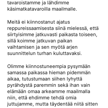
tavaroistamme ja lähdimme
käsimatkatavaroilla maailmalle.
Meitä ei kiinnostanut ajatus
reppureissaamisesta siinä mielessä, että
siirtyisimme jatkuvasti paikasta toiseen,
sillä koimme jatkuvan paikan
vaihtamisen ja sen myötä arjen
suunnittelun turhan kuluttavaksi.
Olimme kiinnostuneempia pysymään
samassa paikassa hieman pidemmän
aikaa, tutustumaan siihen lyhyttä
pyrähdystä paremmin sekä ihan vain
elämään omaa arkeamme maailmalla
niin, että ehdimme tehdä omia
juttujamme, mutta täydentää niitä sitten