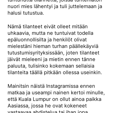
nuori mies lähentyi ja tuli juttelemaan ja
halusi tutustua.
Nämä tilanteet eivät olleet mitään
uhkaavia, mutta ne tuntuivat todella
epäluonnollisilta ja henkilöt olivat
mielestäni hieman turhan päällekäyviä
tutustumisyrityksissään, joten tilanteet
jäivät mieleeni ja mietin ennen tänne
paluuta, tulisinko kokemaan sellaisia
tilanteita täällä pitkään ollessa useinkin.
Mainitsin näistä Instagramissa ennen
matkaa ja useampi nainen kertoi minulle,
että Kuala Lumpur on ollut ainoa paikka
Aasiassa, jossa he ovat kokeneet
vastaavaa ahdistelua tai ihan jopa