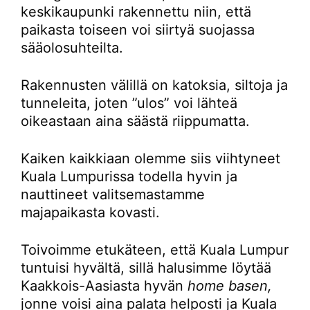
keskikaupunki rakennettu niin, että
paikasta toiseen voi siirtyä suojassa
sääolosuhteilta.
Rakennusten välillä on katoksia, siltoja ja
tunneleita, joten ”ulos” voi lähteä
oikeastaan aina säästä riippumatta.
Kaiken kaikkiaan olemme siis viihtyneet
Kuala Lumpurissa todella hyvin ja
nauttineet valitsemastamme
majapaikasta kovasti.
Toivoimme etukäteen, että Kuala Lumpur
tuntuisi hyvältä, sillä halusimme löytää
Kaakkois-Aasiasta hyvän
home basen,
jonne voisi aina palata helposti ja Kuala