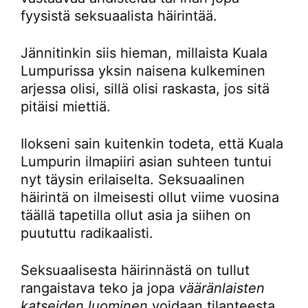
fyysistä seksuaalista häirintää.
Jännitinkin siis hieman, millaista Kuala
Lumpurissa yksin naisena kulkeminen
arjessa olisi, sillä olisi raskasta, jos sitä
pitäisi miettiä.
Ilokseni sain kuitenkin todeta, että Kuala
Lumpurin ilmapiiri asian suhteen tuntui
nyt täysin erilaiselta. Seksuaalinen
häirintä on ilmeisesti ollut viime vuosina
täällä tapetilla ollut asia ja siihen on
puututtu radikaalisti.
Seksuaalisesta häirinnästä on tullut
rangaistava teko ja jopa
vääränlaisten
katseiden luominen
voidaan tilanteesta