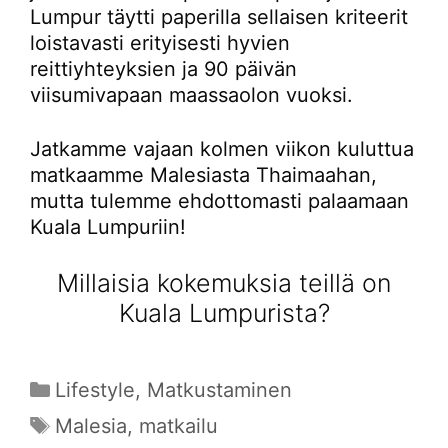
Lumpur täytti paperilla sellaisen kriteerit
loistavasti erityisesti hyvien
reittiyhteyksien ja 90 päivän
viisumivapaan maassaolon vuoksi.
Jatkamme vajaan kolmen viikon kuluttua
matkaamme Malesiasta Thaimaahan,
mutta tulemme ehdottomasti palaamaan
Kuala Lumpuriin!
Millaisia kokemuksia teillä on
Kuala Lumpurista?
Kategoriat
Lifestyle
,
Matkustaminen
Avainsanat
Malesia
,
matkailu