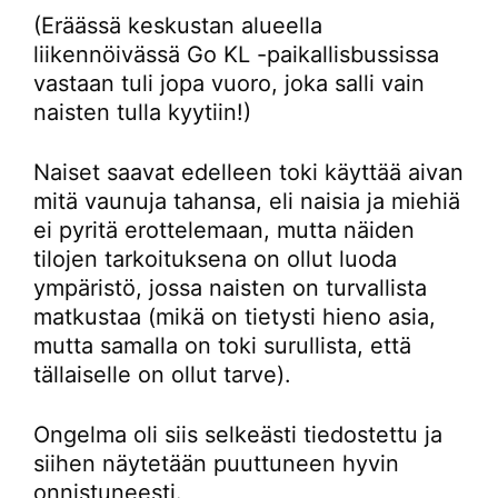
(Eräässä keskustan alueella
liikennöivässä Go KL -paikallisbussissa
vastaan tuli jopa vuoro, joka salli vain
naisten tulla kyytiin!)
Naiset saavat edelleen toki käyttää aivan
mitä vaunuja tahansa, eli naisia ja miehiä
ei pyritä erottelemaan, mutta näiden
tilojen tarkoituksena on ollut luoda
ympäristö, jossa naisten on turvallista
matkustaa (mikä on tietysti hieno asia,
mutta samalla on toki surullista, että
tällaiselle on ollut tarve).
Ongelma oli siis selkeästi tiedostettu ja
siihen näytetään puuttuneen hyvin
onnistuneesti.