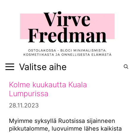
Siirry
sisältöön
Valitse aihe
Kolme kuukautta Kuala
Lumpurissa
28.11.2023
Myimme syksyllä Ruotsissa sijainneen
pikkutalomme, luovuimme lähes kaikista