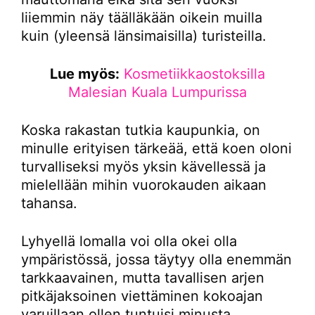
liiemmin näy täälläkään oikein muilla
kuin (yleensä länsimaisilla) turisteilla.
Lue myös:
Kosmetiikkaostoksilla
Malesian Kuala Lumpurissa
Koska rakastan tutkia kaupunkia, on
minulle erityisen tärkeää, että koen oloni
turvalliseksi myös yksin kävellessä ja
mielellään mihin vuorokauden aikaan
tahansa.
Lyhyellä lomalla voi olla okei olla
ympäristössä, jossa täytyy olla enemmän
tarkkaavainen, mutta tavallisen arjen
pitkäjaksoinen viettäminen kokoajan
varuillaan ollen tuntuisi minusta