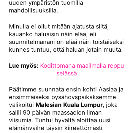
uuden ympäristön tuomilla
mahdollisuuksilla.
Minulla ei ollut mitään ajatusta siitä,
kauanko haluaisin näin elää, eli
suunnitelmanani on elää näin toistaiseksi
kunnes tuntuu, että haluan jotain muuta.
Lue myös:
Kodittomana maailmalla reppu
selässä
Päätimme suunnata ensin kohti Aasiaa ja
ensimmäiseksi pysähdyspaikaksemme
valikoitui
Malesian
Kuala Lumpur,
joka
sallii 90 päivän maassaolon ilman
viisumia. Tuntui hyvältä aloittaa uusi
elämänvaihe täysin kiireettömästi