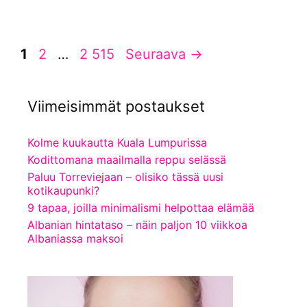
Sivu
Sivu
Sivu
1
2
…
2 515
Seuraava
→
Viimeisimmät postaukset
Kolme kuukautta Kuala Lumpurissa
Kodittomana maailmalla reppu selässä
Paluu Torreviejaan – olisiko tässä uusi
kotikaupunki?
9 tapaa, joilla minimalismi helpottaa elämää
Albanian hintataso – näin paljon 10 viikkoa
Albaniassa maksoi