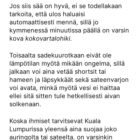
Jos siis sää on hyvä, ei se todellakaan
tarkoita, että ulos haluaisi
automaattisesti mennä, sillä jo
kymmenessä minuutissa päällä on varsin
kova
kokovartalohiki.
Toisaalta sadekuurotkaan eivät ole
lämpötilan myötä mikään ongelma, sillä
jalkaan voi aina vetää shortsit tai
hameen ja läpsykkäät sekä sateenvarjon
voi avata, minkä myötä vesi ei haittaa
ellei sitä sitten tule hetkellisesti aivan
solkenaan.
Koska ihmiset tarvitsevat Kuala
Lumpurissa yleensä aina suojaa joko
auringolta tai sateelta, on varsinkin