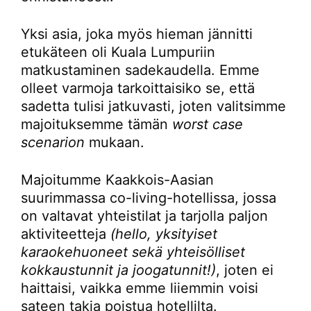
Yksi asia, joka myös hieman jännitti
etukäteen oli Kuala Lumpuriin
matkustaminen sadekaudella. Emme
olleet varmoja tarkoittaisiko se, että
sadetta tulisi jatkuvasti, joten valitsimme
majoituksemme tämän
worst case
scenarion
mukaan.
Majoitumme Kaakkois-Aasian
suurimmassa co-living-hotellissa, jossa
on valtavat yhteistilat ja tarjolla paljon
aktiviteetteja
(hello, yksityiset
karaokehuoneet sekä yhteisölliset
kokkaustunnit ja joogatunnit!)
, joten ei
haittaisi, vaikka emme liiemmin voisi
sateen takia poistua hotellilta.