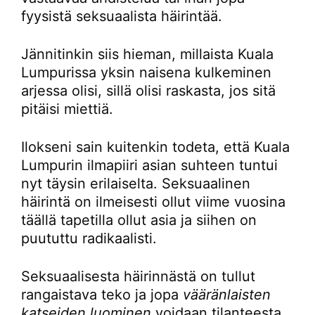
fyysistä seksuaalista häirintää.
Jännitinkin siis hieman, millaista Kuala
Lumpurissa yksin naisena kulkeminen
arjessa olisi, sillä olisi raskasta, jos sitä
pitäisi miettiä.
Ilokseni sain kuitenkin todeta, että Kuala
Lumpurin ilmapiiri asian suhteen tuntui
nyt täysin erilaiselta. Seksuaalinen
häirintä on ilmeisesti ollut viime vuosina
täällä tapetilla ollut asia ja siihen on
puututtu radikaalisti.
Seksuaalisesta häirinnästä on tullut
rangaistava teko ja jopa
vääränlaisten
katseiden luominen
voidaan tilanteesta