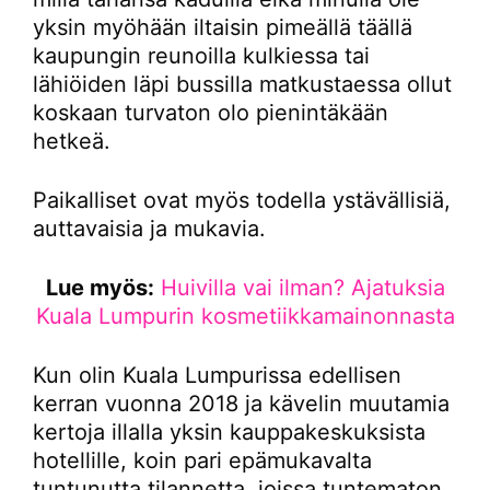
yksin myöhään iltaisin pimeällä täällä
kaupungin reunoilla kulkiessa tai
lähiöiden läpi bussilla matkustaessa ollut
koskaan turvaton olo pienintäkään
hetkeä.
Paikalliset ovat myös todella ystävällisiä,
auttavaisia ja mukavia.
Lue myös:
Huivilla vai ilman? Ajatuksia
Kuala Lumpurin kosmetiikkamainonnasta
Kun olin Kuala Lumpurissa edellisen
kerran vuonna 2018 ja kävelin muutamia
kertoja illalla yksin kauppakeskuksista
hotellille, koin pari epämukavalta
tuntunutta tilannetta, joissa tuntematon