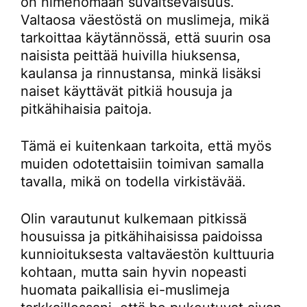
on nimenomaan suvaitsevaisuus.
Valtaosa väestöstä on muslimeja, mikä
tarkoittaa käytännössä, että suurin osa
naisista peittää huivilla hiuksensa,
kaulansa ja rinnustansa, minkä lisäksi
naiset käyttävät pitkiä housuja ja
pitkähihaisia paitoja.
Tämä ei kuitenkaan tarkoita, että myös
muiden odotettaisiin toimivan samalla
tavalla, mikä on todella virkistävää.
Olin varautunut kulkemaan pitkissä
housuissa ja pitkähihaisissa paidoissa
kunnioituksesta valtaväestön kulttuuria
kohtaan, mutta sain hyvin nopeasti
huomata paikallisia ei-muslimeja