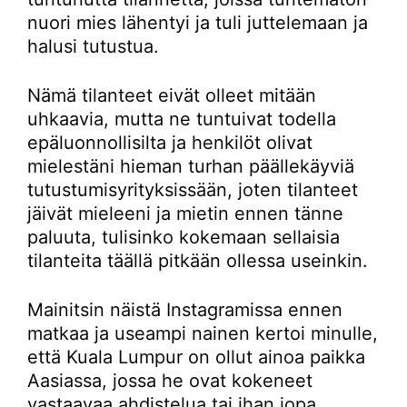
nuori mies lähentyi ja tuli juttelemaan ja
halusi tutustua.
Nämä tilanteet eivät olleet mitään
uhkaavia, mutta ne tuntuivat todella
epäluonnollisilta ja henkilöt olivat
mielestäni hieman turhan päällekäyviä
tutustumisyrityksissään, joten tilanteet
jäivät mieleeni ja mietin ennen tänne
paluuta, tulisinko kokemaan sellaisia
tilanteita täällä pitkään ollessa useinkin.
Mainitsin näistä Instagramissa ennen
matkaa ja useampi nainen kertoi minulle,
että Kuala Lumpur on ollut ainoa paikka
Aasiassa, jossa he ovat kokeneet
vastaavaa ahdistelua tai ihan jopa