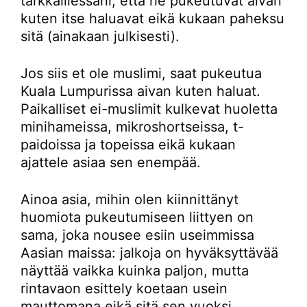
tarkkaillessani, että he pukeutuvat aivan
kuten itse haluavat eikä kukaan paheksu
sitä (ainakaan julkisesti).
Jos siis et ole muslimi, saat pukeutua
Kuala Lumpurissa aivan kuten haluat.
Paikalliset ei-muslimit kulkevat huoletta
minihameissa, mikroshortseissa, t-
paidoissa ja topeissa eikä kukaan
ajattele asiaa sen enempää.
Ainoa asia, mihin olen kiinnittänyt
huomiota pukeutumiseen liittyen on
sama, joka nousee esiin useimmissa
Aasian maissa: jalkoja on hyväksyttävää
näyttää vaikka kuinka paljon, mutta
rintavaon esittely koetaan usein
mauttomana eikä sitä sen vuoksi