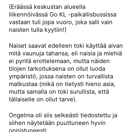
(Eräässä keskustan alueella
liikennöivässä Go KL -paikallisbussissa
vastaan tuli jopa vuoro, joka salli vain
naisten tulla kyytiin!)
Naiset saavat edelleen toki käyttää aivan
mitä vaunuja tahansa, eli naisia ja miehiä
ei pyritä erottelemaan, mutta näiden
tilojen tarkoituksena on ollut luoda
ympäristö, jossa naisten on turvallista
matkustaa (mikä on tietysti hieno asia,
mutta samalla on toki surullista, että
tällaiselle on ollut tarve).
Ongelma oli siis selkeästi tiedostettu ja
siihen näytetään puuttuneen hyvin
onnistuneesti.