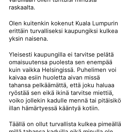
raskaalta.
Olen kuitenkin kokenut Kuala Lumpurin
erittäin turvalliseksi kaupungiksi kulkea
yksin naisena.
Yleisesti kaupungilla ei tarvitse pelätä
omaisuutensa puolesta sen enempää
kuin vaikka Helsingissä. Puhelimen voi
kaivaa esiin huoletta aivan missä
tahansa pelkäämättä, että joku haluaa
ryöstää sen eikä ikinä tarvitse miettiä,
voiko jollekin kadulle mennä tai pitäisikö
illan hämärtyessä kääntyä kotiin.
Täällä on ollut turvallista kulkea pimeällä
millä tahansa kaduilla eikä minulla ole