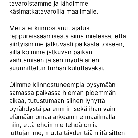
tavaroistamme ja lähdimme
käsimatkatavaroilla maailmalle.
Meitä ei kiinnostanut ajatus
reppureissaamisesta siinä mielessä, että
siirtyisimme jatkuvasti paikasta toiseen,
sillä koimme jatkuvan paikan
vaihtamisen ja sen myötä arjen
suunnittelun turhan kuluttavaksi.
Olimme kiinnostuneempia pysymään
samassa paikassa hieman pidemmän
aikaa, tutustumaan siihen lyhyttä
pyrähdystä paremmin sekä ihan vain
elämään omaa arkeamme maailmalla
niin, että ehdimme tehdä omia
juttujamme, mutta täydentää niitä sitten