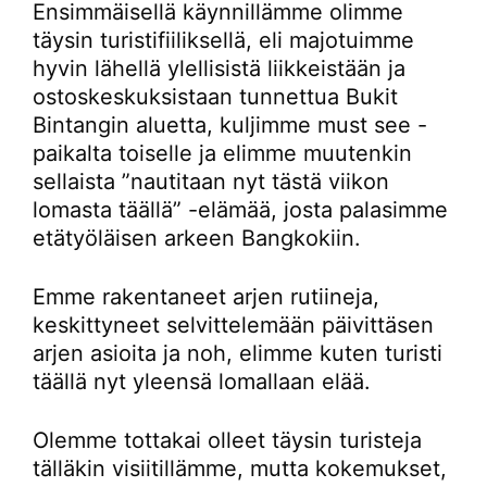
Ensimmäisellä käynnillämme olimme
täysin turistifiiliksellä, eli majotuimme
hyvin lähellä ylellisistä liikkeistään ja
ostoskeskuksistaan tunnettua Bukit
Bintangin aluetta, kuljimme must see -
paikalta toiselle ja elimme muutenkin
sellaista ”nautitaan nyt tästä viikon
lomasta täällä” -elämää, josta palasimme
etätyöläisen arkeen Bangkokiin.
Emme rakentaneet arjen rutiineja,
keskittyneet selvittelemään päivittäsen
arjen asioita ja noh, elimme kuten turisti
täällä nyt yleensä lomallaan elää.
Olemme tottakai olleet täysin turisteja
tälläkin visiitillämme, mutta kokemukset,