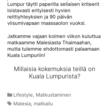
Lumpur täytti paperilla sellaisen kriteerit
loistavasti erityisesti hyvien
reittiyhteyksien ja 90 päivän
viisumivapaan maassaolon vuoksi.
Jatkamme vajaan kolmen viikon kuluttua
matkaamme Malesiasta Thaimaahan,
mutta tulemme ehdottomasti palaamaan
Kuala Lumpuriin!
Millaisia kokemuksia teillä on
Kuala Lumpurista?
Kategoriat
Lifestyle
,
Matkustaminen
Avainsanat
Malesia
,
matkailu