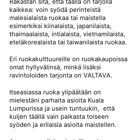
Rakastan sitä, että täällä on tarjolla
kaikkea: voin syödä perinteistä
malesialaista ruokaa tai maistella
esimerkiksi kiinalaista, japanilaista,
thaimaalaista, intialaista, vietnamilaista,
eteläkorealaista tai taiwanilaista ruokaa.
Eri ruokakulttuureille on ruokakaupoissa
omat hyllyvälinsä, minkä lisäksi
ravintoloiden tarjonta on VALTAVA.
Itseasiassa ruoka ylipäätään on
mielestäni parhaita asioita Kuala
Lumpurissa ja usein tuntuukin, että
kuljen täällä vain paikasta toiseen
syöden ja erilaisia asioita maistellen.