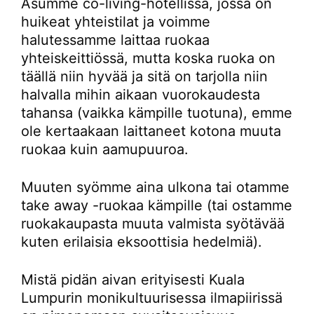
Asumme co-living-hotellissa, jossa on
huikeat yhteistilat ja voimme
halutessamme laittaa ruokaa
yhteiskeittiössä, mutta koska ruoka on
täällä niin hyvää ja sitä on tarjolla niin
halvalla mihin aikaan vuorokaudesta
tahansa (vaikka kämpille tuotuna), emme
ole kertaakaan laittaneet kotona muuta
ruokaa kuin aamupuuroa.
Muuten syömme aina ulkona tai otamme
take away -ruokaa kämpille (tai ostamme
ruokakaupasta muuta valmista syötävää
kuten erilaisia eksoottisia hedelmiä).
Mistä pidän aivan erityisesti Kuala
Lumpurin monikultuurisessa ilmapiirissä