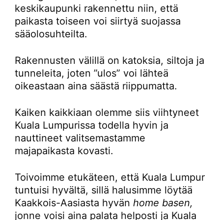
keskikaupunki rakennettu niin, että
paikasta toiseen voi siirtyä suojassa
sääolosuhteilta.
Rakennusten välillä on katoksia, siltoja ja
tunneleita, joten ”ulos” voi lähteä
oikeastaan aina säästä riippumatta.
Kaiken kaikkiaan olemme siis viihtyneet
Kuala Lumpurissa todella hyvin ja
nauttineet valitsemastamme
majapaikasta kovasti.
Toivoimme etukäteen, että Kuala Lumpur
tuntuisi hyvältä, sillä halusimme löytää
Kaakkois-Aasiasta hyvän
home basen,
jonne voisi aina palata helposti ja Kuala