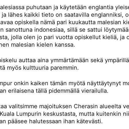
lesiassa puhutaan ja käytetään englantia yleis
a ja lähes kaikki tieto on saatavilla englanniksi,
avaa opiskella nämä pari kuukautta malesian kie
 sanottuna indonesiaa, sillä se sattui löytymä
ta, jolla olen jo pari vuotta opiskellut kieliä, ja
nen malesian kielen kanssa.
piskelu auttaa aina ymmärtämään sekä ympärillä
ttä myös kulttuuria paremmin.
mpur onkin kaiken tämän myötä näyttäytynyt m
an erilaisena tällä pidemmällä vierailulla.
taa valitsimme majoituksen Cherasin alueelta ve
Kuala Lumpurin keskustasta, mutta kuitenkin nii
an pääsee halutessaan ihan kätevästi.