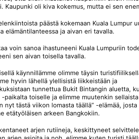
ti. Kaupunki oli kiva kokemus, mutta ei sen en
ielenkiintoista päästä kokemaan Kuala Lumpur u
sa elämäntilanteessa ja aivan eri tavalla.
rtaa voin sanoa ihastuneeni Kuala Lumpuriin tod
eni sen aivan toisella tavalla.
ellä käynnillämme olimme täysin turistifiiliksellä
e hyvin lähellä ylellisistä liikkeistään ja
kuksistaan tunnettua Bukit Bintangin aluetta, k
-paikalta toiselle ja elimme muutenkin sellaista
n nyt tästä viikon lomasta täällä” -elämää, josta
e etätyöläisen arkeen Bangkokiin.
entaneet arjen rutiineja, keskittyneet selvitte
en arjen asioita ja noh, elimme kuten turisti tääll