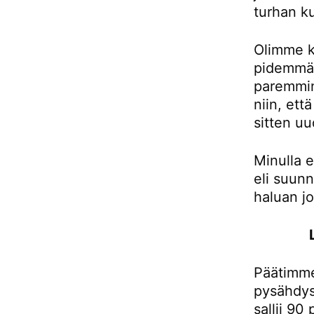
turhan ku
Olimme k
pidemmän
paremmin
niin, et
sitten uu
Minulla e
eli suunn
haluan j
Päätimme
pysähdys
sallii 90