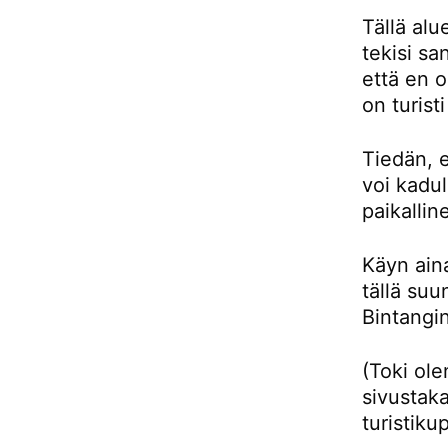
Tällä alu
tekisi sa
että en 
on turist
Tiedän, e
voi kadul
paikallin
Käyn aina
tällä su
Bintangin
(Toki ol
sivustaka
turistiku