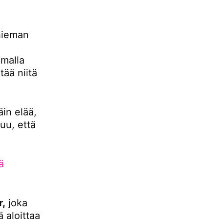
hieman
malla
ää niitä
äin elää,
uu, että
ä
r,
joka
 aloittaa