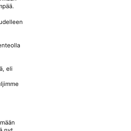
empää.
udelleen
enteolla
, eli
uljimme
lemään
ä nyt