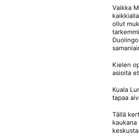
Vaikka Ma
kaikkiall
ollut muk
tarkemmin
Duolingos
samanlai
Kielen o
asioita e
Kuala Lu
tapaa aiv
Tällä ker
kaukana 
keskusta