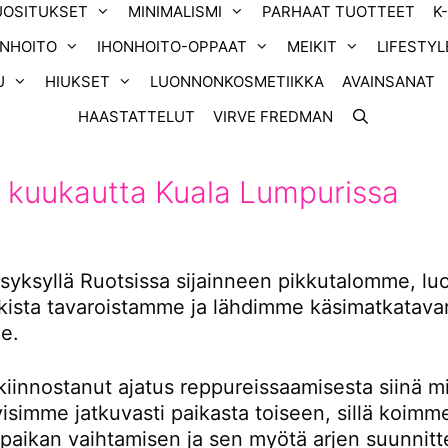
UOSITUKSET
MINIMALISMI
PARHAAT TUOTTEET
K
ONHOITO
IHONHOITO-OPPAAT
MEIKIT
LIFESTYL
U
HIUKSET
LUONNONKOSMETIIKKA
AVAINSANAT
HAASTATTELUT
VIRVE FREDMAN
 kuukautta Kuala Lumpurissa
yksyllä Ruotsissa sijainneen pikkutalomme, l
ikista tavaroistamme ja lähdimme käsimatkatavar
e.
kiinnostanut ajatus reppureissaamisesta siinä m
tyisimme jatkuvasti paikasta toiseen, sillä koimm
 paikan vaihtamisen ja sen myötä arjen suunnitt