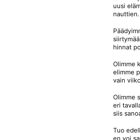
uusi eläm
nauttien.
Päädyimm
siirtymä
hinnat p
Olimme k
elimme pu
vain viik
Olimme si
eri taval
siis sano
Tuo edell
en voi sa