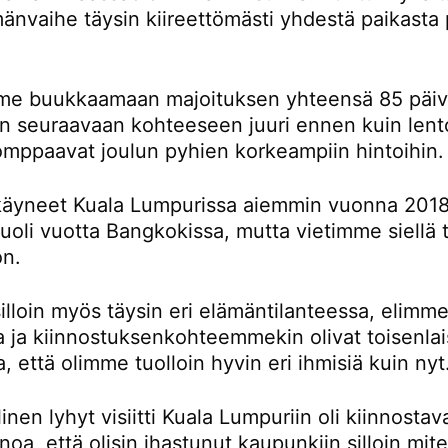
änvaihe täysin kiireettömästi yhdestä paikasta 
e buukkaamaan majoituksen yhteensä 85 päivä
än seuraavaan kohteeseen juuri ennen kuin lent
omppaavat joulun pyhien korkeampiin hintoihin.
äyneet Kuala Lumpurissa aiemmin vuonna 2018
oli vuotta Bangkokissa, mutta vietimme siellä t
on.
lloin myös täysin eri elämäntilanteessa, elimme
la ja kiinnostuksenkohteemmekin olivat toisenlai
a, että olimme tuolloin hyvin eri ihmisiä kuin nyt
inen lyhyt visiitti Kuala Lumpuriin oli kiinnostav
noa, että olisin ihastunut kaupunkiin silloin mi