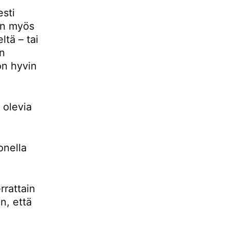
esti
 on myös
ltä – tai
än
 on hyvin
 olevia
onella
rrattain
n, että