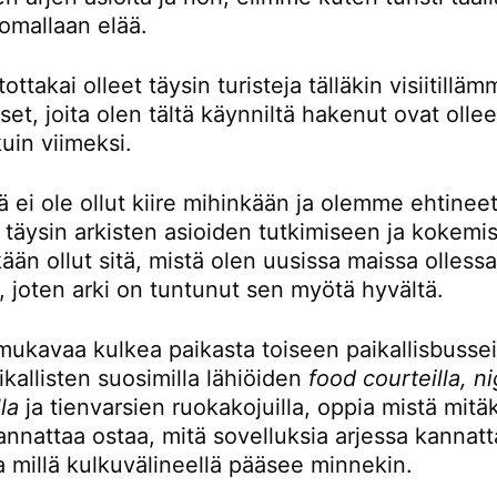
omallaan elää.
ttakai olleet täysin turisteja tälläkin visiitillä
t, joita olen tältä käynniltä hakenut ovat ollee
kuin viimeksi.
ä ei ole ollut kiire mihinkään ja olemme ehtinee
 täysin arkisten asioiden tutkimiseen ja kokemi
kään ollut sitä, mistä olen uusissa maissa olless
, joten arki on tuntunut sen myötä hyvältä.
mukavaa kulkea paikasta toiseen paikallisbusseil
kallisten suosimilla lähiöiden
food courteilla, n
la
ja tienvarsien ruokakojuilla, oppia mistä mitä
nnattaa ostaa, mitä sovelluksia arjessa kannatt
a millä kulkuvälineellä pääsee minnekin.