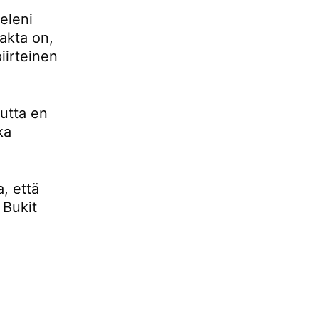
eleni
fakta on,
iirteinen
mutta en
ka
, että
 Bukit