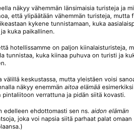
eella näkyy vähemmän länsimaisia turisteja ja mi
noa, että ylipäätään vähemmän turisteja, mutta 
oikeastaan kykene tunnistamaan, kuka aasialaisp
i ja kuka paikallinen.
ttä hotellissamme on paljon kiinalaisturisteja, 
la tunnistaa, kuka kiinaa puhuva on turisti ja ku
en.
 välillä keskustassa, mutta yleistäen voisi sanoa
unnalla näkyy enemmän
aitoa elämää
esimerkiksi
 pintaliitoon verrattuna ja pidän siitä kovasti.
en edelleen ehdottomasti sen ns.
aidon elämän
tsoja, joka voi napsia siitä parhaat palat omaan
plaansa.)