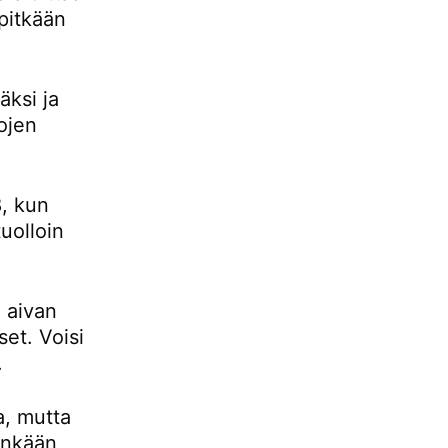
pitkään
ksi ja
ojen
, kun
uolloin
 aivan
set. Voisi
.
a, mutta
tenkään