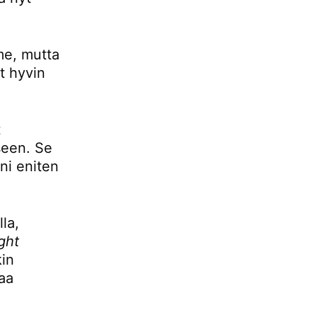
mme, mutta
t hyvin
t
seen. Se
ani eniten
la,
ight
kin
aa