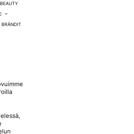
-BEAUTY
E
BRÄNDIT
uovuimme
oilla
ielessä,
e
elun