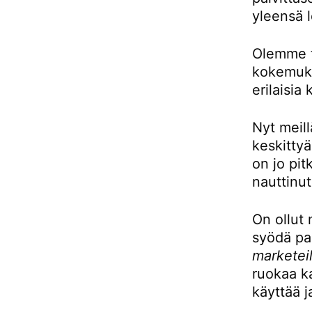
yleensä l
Olemme to
kokemukse
erilaisia 
Nyt meill
keskittyä
on jo pit
nauttinut
On ollut 
syödä pai
marketeil
ruokaa ka
käyttää j