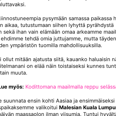
luttavaksi.
iinnostuneempia pysymään samassa paikassa 
 aikaa, tutustumaan siihen lyhyttä pyrähdystä
 sekä ihan vain elämään omaa arkeamme maail
tä ehdimme tehdä omia juttujamme, mutta täydent
den ympäristön tuomilla mahdollisuuksilla.
i ollut mitään ajatusta siitä, kauanko haluaisin n
itelmanani on elää näin toistaiseksi kunnes tunt
otain muuta.
Lue myös:
Kodittomana maailmalla reppu seläss
 suunnata ensin kohti Aasiaa ja ensimmäiseksi
paikaksemme valikoitui
Malesian
Kuala Lumpu
 päivän maassaolon ilman viisumia. Tuntui hyvältä