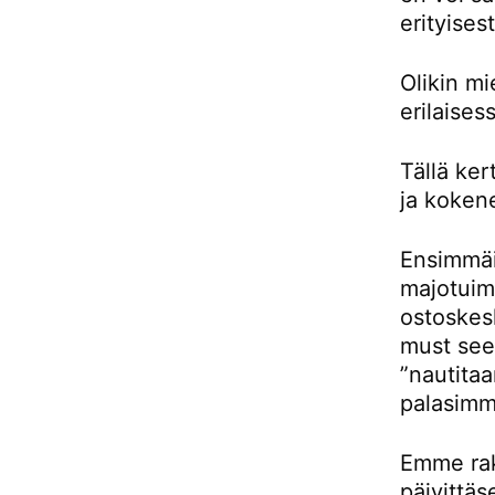
erityises
Olikin m
erilaises
Tällä ke
ja kokene
Ensimmäis
majotuimm
ostoskes
must see 
”nautitaa
palasimm
Emme rak
päivittäs