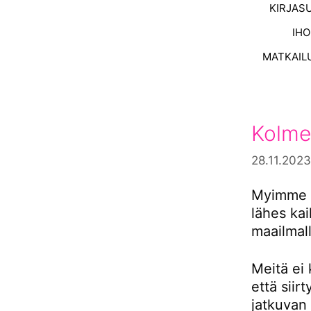
KIRJAS
IH
MATKAIL
Kolme
28.11.2023
Myimme s
lähes ka
maailmall
Meitä ei 
että siir
jatkuvan