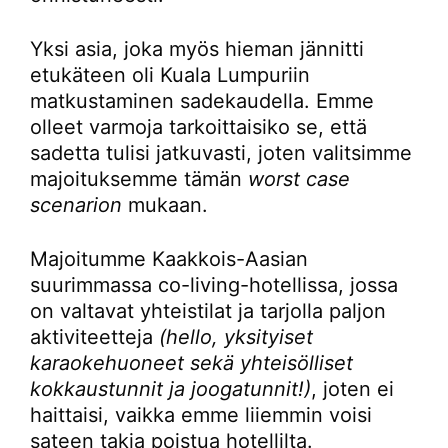
Yksi asia, joka myös hieman jännitti
etukäteen oli Kuala Lumpuriin
matkustaminen sadekaudella. Emme
olleet varmoja tarkoittaisiko se, että
sadetta tulisi jatkuvasti, joten valitsimme
majoituksemme tämän
worst case
scenarion
mukaan.
Majoitumme Kaakkois-Aasian
suurimmassa co-living-hotellissa, jossa
on valtavat yhteistilat ja tarjolla paljon
aktiviteetteja
(hello, yksityiset
karaokehuoneet sekä yhteisölliset
kokkaustunnit ja joogatunnit!)
, joten ei
haittaisi, vaikka emme liiemmin voisi
sateen takia poistua hotellilta.