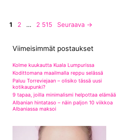
Sivu
Sivu
Sivu
1
2
…
2 515
Seuraava
→
Viimeisimmät postaukset
Kolme kuukautta Kuala Lumpurissa
Kodittomana maailmalla reppu selässä
Paluu Torreviejaan – olisiko tässä uusi
kotikaupunki?
9 tapaa, joilla minimalismi helpottaa elämää
Albanian hintataso – näin paljon 10 viikkoa
Albaniassa maksoi