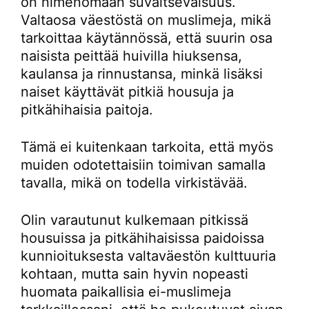
on nimenomaan suvaitsevaisuus.
Valtaosa väestöstä on muslimeja, mikä
tarkoittaa käytännössä, että suurin osa
naisista peittää huivilla hiuksensa,
kaulansa ja rinnustansa, minkä lisäksi
naiset käyttävät pitkiä housuja ja
pitkähihaisia paitoja.
Tämä ei kuitenkaan tarkoita, että myös
muiden odotettaisiin toimivan samalla
tavalla, mikä on todella virkistävää.
Olin varautunut kulkemaan pitkissä
housuissa ja pitkähihaisissa paidoissa
kunnioituksesta valtaväestön kulttuuria
kohtaan, mutta sain hyvin nopeasti
huomata paikallisia ei-muslimeja