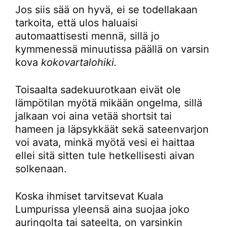
Jos siis sää on hyvä, ei se todellakaan
tarkoita, että ulos haluaisi
automaattisesti mennä, sillä jo
kymmenessä minuutissa päällä on varsin
kova
kokovartalohiki.
Toisaalta sadekuurotkaan eivät ole
lämpötilan myötä mikään ongelma, sillä
jalkaan voi aina vetää shortsit tai
hameen ja läpsykkäät sekä sateenvarjon
voi avata, minkä myötä vesi ei haittaa
ellei sitä sitten tule hetkellisesti aivan
solkenaan.
Koska ihmiset tarvitsevat Kuala
Lumpurissa yleensä aina suojaa joko
auringolta tai sateelta, on varsinkin