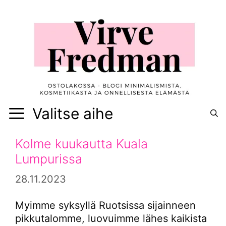
Siirry
sisältöön
Valitse aihe
Kolme kuukautta Kuala
Lumpurissa
28.11.2023
Myimme syksyllä Ruotsissa sijainneen
pikkutalomme, luovuimme lähes kaikista