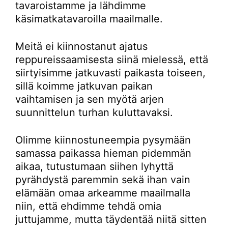
tavaroistamme ja lähdimme
käsimatkatavaroilla maailmalle.
Meitä ei kiinnostanut ajatus
reppureissaamisesta siinä mielessä, että
siirtyisimme jatkuvasti paikasta toiseen,
sillä koimme jatkuvan paikan
vaihtamisen ja sen myötä arjen
suunnittelun turhan kuluttavaksi.
Olimme kiinnostuneempia pysymään
samassa paikassa hieman pidemmän
aikaa, tutustumaan siihen lyhyttä
pyrähdystä paremmin sekä ihan vain
elämään omaa arkeamme maailmalla
niin, että ehdimme tehdä omia
juttujamme, mutta täydentää niitä sitten