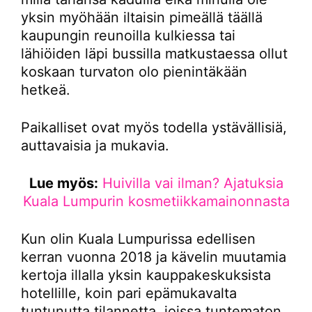
yksin myöhään iltaisin pimeällä täällä
kaupungin reunoilla kulkiessa tai
lähiöiden läpi bussilla matkustaessa ollut
koskaan turvaton olo pienintäkään
hetkeä.
Paikalliset ovat myös todella ystävällisiä,
auttavaisia ja mukavia.
Lue myös:
Huivilla vai ilman? Ajatuksia
Kuala Lumpurin kosmetiikkamainonnasta
Kun olin Kuala Lumpurissa edellisen
kerran vuonna 2018 ja kävelin muutamia
kertoja illalla yksin kauppakeskuksista
hotellille, koin pari epämukavalta
tuntunutta tilannetta, joissa tuntematon