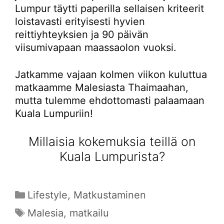
Lumpur täytti paperilla sellaisen kriteerit
loistavasti erityisesti hyvien
reittiyhteyksien ja 90 päivän
viisumivapaan maassaolon vuoksi.
Jatkamme vajaan kolmen viikon kuluttua
matkaamme Malesiasta Thaimaahan,
mutta tulemme ehdottomasti palaamaan
Kuala Lumpuriin!
Millaisia kokemuksia teillä on
Kuala Lumpurista?
Kategoriat
Lifestyle
,
Matkustaminen
Avainsanat
Malesia
,
matkailu