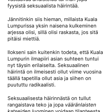
fyysistä seksuaalista häirintää.
Jännitinkin siis hieman, millaista Kuala
Lumpurissa yksin naisena kulkeminen
arjessa olisi, sillä olisi raskasta, jos sitä
pitäisi miettiä.
Ilokseni sain kuitenkin todeta, että Kuala
Lumpurin ilmapiiri asian suhteen tuntui
nyt täysin erilaiselta. Seksuaalinen
häirintä on ilmeisesti ollut viime vuosina
täällä tapetilla ollut asia ja siihen on
puututtu radikaalisti.
Seksuaalisesta häirinnästä on tullut
rangaistava teko ja jopa
vääränlaisten
katseiden luominen
voidaan tilanteesta