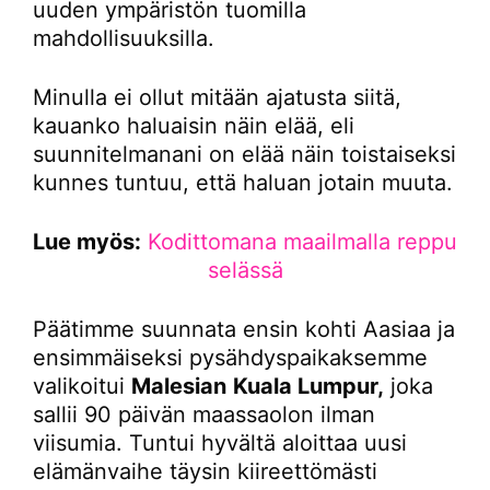
uuden ympäristön tuomilla
mahdollisuuksilla.
Minulla ei ollut mitään ajatusta siitä,
kauanko haluaisin näin elää, eli
suunnitelmanani on elää näin toistaiseksi
kunnes tuntuu, että haluan jotain muuta.
Lue myös:
Kodittomana maailmalla reppu
selässä
Päätimme suunnata ensin kohti Aasiaa ja
ensimmäiseksi pysähdyspaikaksemme
valikoitui
Malesian
Kuala Lumpur,
joka
sallii 90 päivän maassaolon ilman
viisumia. Tuntui hyvältä aloittaa uusi
elämänvaihe täysin kiireettömästi