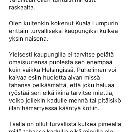
raskaalta.
Olen kuitenkin kokenut Kuala Lumpurin
erittäin turvalliseksi kaupungiksi kulkea
yksin naisena.
Yleisesti kaupungilla ei tarvitse pelätä
omaisuutensa puolesta sen enempää
kuin vaikka Helsingissä. Puhelimen voi
kaivaa esiin huoletta aivan missä
tahansa pelkäämättä, että joku haluaa
ryöstää sen eikä ikinä tarvitse miettiä,
voiko jollekin kadulle mennä tai pitäisikö
illan hämärtyessä kääntyä kotiin.
Täällä on ollut turvallista kulkea pimeällä
millä tahansa kaduilla eikä minulla ole