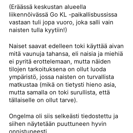
(Eräässä keskustan alueella
liikennöivässä Go KL -paikallisbussissa
vastaan tuli jopa vuoro, joka salli vain
naisten tulla kyytiin!)
Naiset saavat edelleen toki käyttää aivan
mitä vaunuja tahansa, eli naisia ja miehiä
ei pyritä erottelemaan, mutta näiden
tilojen tarkoituksena on ollut luoda
ympäristö, jossa naisten on turvallista
matkustaa (mikä on tietysti hieno asia,
mutta samalla on toki surullista, että
tällaiselle on ollut tarve).
Ongelma oli siis selkeästi tiedostettu ja
siihen näytetään puuttuneen hyvin
onnistuneesti.