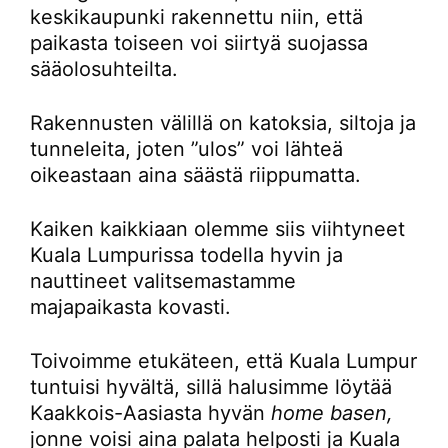
keskikaupunki rakennettu niin, että
paikasta toiseen voi siirtyä suojassa
sääolosuhteilta.
Rakennusten välillä on katoksia, siltoja ja
tunneleita, joten ”ulos” voi lähteä
oikeastaan aina säästä riippumatta.
Kaiken kaikkiaan olemme siis viihtyneet
Kuala Lumpurissa todella hyvin ja
nauttineet valitsemastamme
majapaikasta kovasti.
Toivoimme etukäteen, että Kuala Lumpur
tuntuisi hyvältä, sillä halusimme löytää
Kaakkois-Aasiasta hyvän
home basen,
jonne voisi aina palata helposti ja Kuala