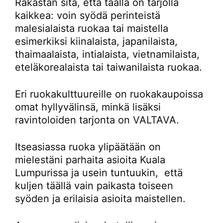
Rakastan sitä, että täällä on tarjolla
kaikkea: voin syödä perinteistä
malesialaista ruokaa tai maistella
esimerkiksi kiinalaista, japanilaista,
thaimaalaista, intialaista, vietnamilaista,
eteläkorealaista tai taiwanilaista ruokaa.
Eri ruokakulttuureille on ruokakaupoissa
omat hyllyvälinsä, minkä lisäksi
ravintoloiden tarjonta on VALTAVA.
Itseasiassa ruoka ylipäätään on
mielestäni parhaita asioita Kuala
Lumpurissa ja usein tuntuukin, että
kuljen täällä vain paikasta toiseen
syöden ja erilaisia asioita maistellen.