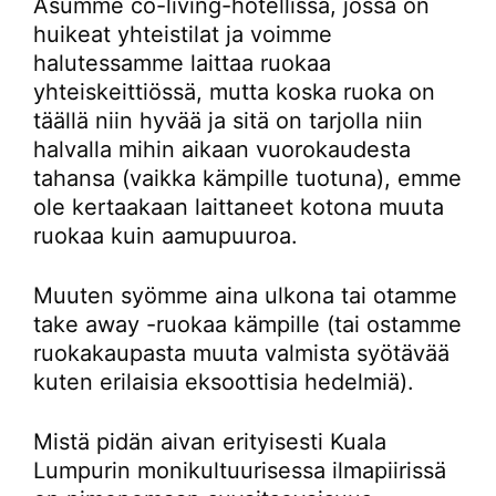
Asumme co-living-hotellissa, jossa on
huikeat yhteistilat ja voimme
halutessamme laittaa ruokaa
yhteiskeittiössä, mutta koska ruoka on
täällä niin hyvää ja sitä on tarjolla niin
halvalla mihin aikaan vuorokaudesta
tahansa (vaikka kämpille tuotuna), emme
ole kertaakaan laittaneet kotona muuta
ruokaa kuin aamupuuroa.
Muuten syömme aina ulkona tai otamme
take away -ruokaa kämpille (tai ostamme
ruokakaupasta muuta valmista syötävää
kuten erilaisia eksoottisia hedelmiä).
Mistä pidän aivan erityisesti Kuala
Lumpurin monikultuurisessa ilmapiirissä