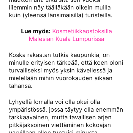
liiemmin näy täälläkään oikein muilla
kuin (yleensä länsimaisilla) turisteilla.
Lue myös:
Kosmetiikkaostoksilla
Malesian Kuala Lumpurissa
Koska rakastan tutkia kaupunkia, on
minulle erityisen tärkeää, että koen oloni
turvalliseksi myös yksin kävellessä ja
mielellään mihin vuorokauden aikaan
tahansa.
Lyhyellä lomalla voi olla okei olla
ympäristössä, jossa täytyy olla enemmän
tarkkaavainen, mutta tavallisen arjen
pitkäjaksoinen viettäminen kokoajan
varuillaan ollen tuntuisi minusta