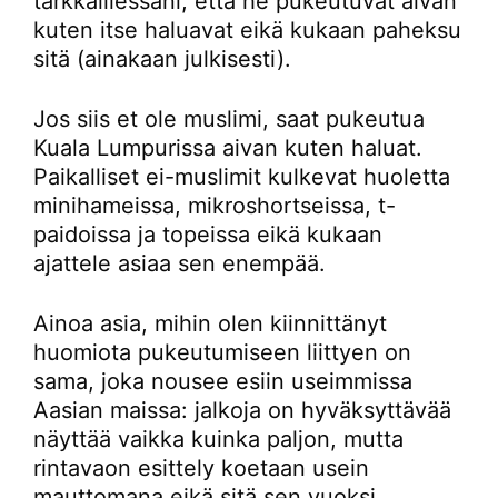
tarkkaillessani, että he pukeutuvat aivan
kuten itse haluavat eikä kukaan paheksu
sitä (ainakaan julkisesti).
Jos siis et ole muslimi, saat pukeutua
Kuala Lumpurissa aivan kuten haluat.
Paikalliset ei-muslimit kulkevat huoletta
minihameissa, mikroshortseissa, t-
paidoissa ja topeissa eikä kukaan
ajattele asiaa sen enempää.
Ainoa asia, mihin olen kiinnittänyt
huomiota pukeutumiseen liittyen on
sama, joka nousee esiin useimmissa
Aasian maissa: jalkoja on hyväksyttävää
näyttää vaikka kuinka paljon, mutta
rintavaon esittely koetaan usein
mauttomana eikä sitä sen vuoksi