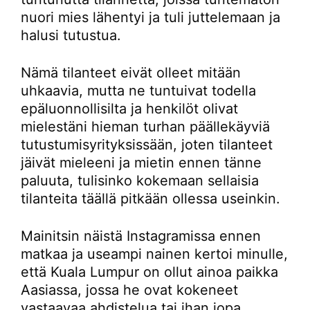
nuori mies lähentyi ja tuli juttelemaan ja
halusi tutustua.
Nämä tilanteet eivät olleet mitään
uhkaavia, mutta ne tuntuivat todella
epäluonnollisilta ja henkilöt olivat
mielestäni hieman turhan päällekäyviä
tutustumisyrityksissään, joten tilanteet
jäivät mieleeni ja mietin ennen tänne
paluuta, tulisinko kokemaan sellaisia
tilanteita täällä pitkään ollessa useinkin.
Mainitsin näistä Instagramissa ennen
matkaa ja useampi nainen kertoi minulle,
että Kuala Lumpur on ollut ainoa paikka
Aasiassa, jossa he ovat kokeneet
vastaavaa ahdistelua tai ihan jopa