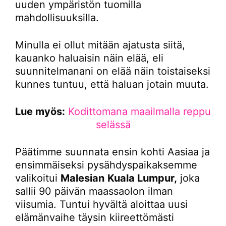
uuden ympäristön tuomilla
mahdollisuuksilla.
Minulla ei ollut mitään ajatusta siitä,
kauanko haluaisin näin elää, eli
suunnitelmanani on elää näin toistaiseksi
kunnes tuntuu, että haluan jotain muuta.
Lue myös:
Kodittomana maailmalla reppu
selässä
Päätimme suunnata ensin kohti Aasiaa ja
ensimmäiseksi pysähdyspaikaksemme
valikoitui
Malesian
Kuala Lumpur,
joka
sallii 90 päivän maassaolon ilman
viisumia. Tuntui hyvältä aloittaa uusi
elämänvaihe täysin kiireettömästi