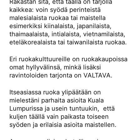
Rakastan sitä, että täällä on tarjolla
kaikkea: voin syödä perinteistä
malesialaista ruokaa tai maistella
esimerkiksi kiinalaista, japanilaista,
thaimaalaista, intialaista, vietnamilaista,
eteläkorealaista tai taiwanilaista ruokaa.
Eri ruokakulttuureille on ruokakaupoissa
omat hyllyvälinsä, minkä lisäksi
ravintoloiden tarjonta on VALTAVA.
Itseasiassa ruoka ylipäätään on
mielestäni parhaita asioita Kuala
Lumpurissa ja usein tuntuukin, että
kuljen täällä vain paikasta toiseen
syöden ja erilaisia asioita maistellen.