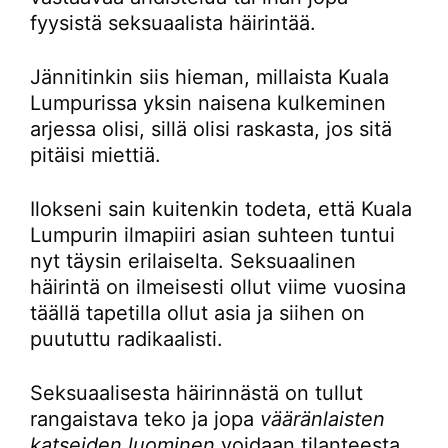
fyysistä seksuaalista häirintää.
Jännitinkin siis hieman, millaista Kuala
Lumpurissa yksin naisena kulkeminen
arjessa olisi, sillä olisi raskasta, jos sitä
pitäisi miettiä.
Ilokseni sain kuitenkin todeta, että Kuala
Lumpurin ilmapiiri asian suhteen tuntui
nyt täysin erilaiselta. Seksuaalinen
häirintä on ilmeisesti ollut viime vuosina
täällä tapetilla ollut asia ja siihen on
puututtu radikaalisti.
Seksuaalisesta häirinnästä on tullut
rangaistava teko ja jopa
vääränlaisten
katseiden luominen
voidaan tilanteesta