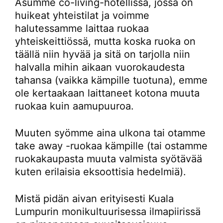
Asumme co-living-hotellissa, jossa on
huikeat yhteistilat ja voimme
halutessamme laittaa ruokaa
yhteiskeittiössä, mutta koska ruoka on
täällä niin hyvää ja sitä on tarjolla niin
halvalla mihin aikaan vuorokaudesta
tahansa (vaikka kämpille tuotuna), emme
ole kertaakaan laittaneet kotona muuta
ruokaa kuin aamupuuroa.
Muuten syömme aina ulkona tai otamme
take away -ruokaa kämpille (tai ostamme
ruokakaupasta muuta valmista syötävää
kuten erilaisia eksoottisia hedelmiä).
Mistä pidän aivan erityisesti Kuala
Lumpurin monikultuurisessa ilmapiirissä