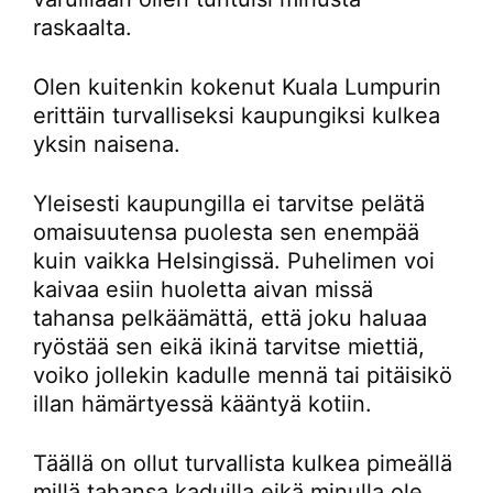
raskaalta.
Olen kuitenkin kokenut Kuala Lumpurin
erittäin turvalliseksi kaupungiksi kulkea
yksin naisena.
Yleisesti kaupungilla ei tarvitse pelätä
omaisuutensa puolesta sen enempää
kuin vaikka Helsingissä. Puhelimen voi
kaivaa esiin huoletta aivan missä
tahansa pelkäämättä, että joku haluaa
ryöstää sen eikä ikinä tarvitse miettiä,
voiko jollekin kadulle mennä tai pitäisikö
illan hämärtyessä kääntyä kotiin.
Täällä on ollut turvallista kulkea pimeällä
millä tahansa kaduilla eikä minulla ole