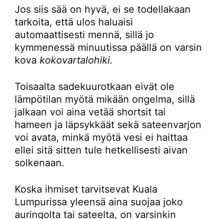
Jos siis sää on hyvä, ei se todellakaan
tarkoita, että ulos haluaisi
automaattisesti mennä, sillä jo
kymmenessä minuutissa päällä on varsin
kova
kokovartalohiki.
Toisaalta sadekuurotkaan eivät ole
lämpötilan myötä mikään ongelma, sillä
jalkaan voi aina vetää shortsit tai
hameen ja läpsykkäät sekä sateenvarjon
voi avata, minkä myötä vesi ei haittaa
ellei sitä sitten tule hetkellisesti aivan
solkenaan.
Koska ihmiset tarvitsevat Kuala
Lumpurissa yleensä aina suojaa joko
auringolta tai sateelta, on varsinkin