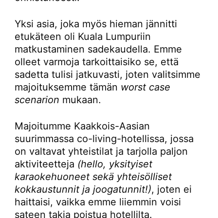
Yksi asia, joka myös hieman jännitti
etukäteen oli Kuala Lumpuriin
matkustaminen sadekaudella. Emme
olleet varmoja tarkoittaisiko se, että
sadetta tulisi jatkuvasti, joten valitsimme
majoituksemme tämän
worst case
scenarion
mukaan.
Majoitumme Kaakkois-Aasian
suurimmassa co-living-hotellissa, jossa
on valtavat yhteistilat ja tarjolla paljon
aktiviteetteja
(hello, yksityiset
karaokehuoneet sekä yhteisölliset
kokkaustunnit ja joogatunnit!)
, joten ei
haittaisi, vaikka emme liiemmin voisi
sateen takia poistua hotellilta.