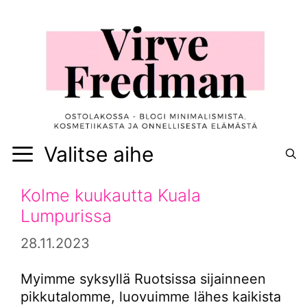
Siirry
sisältöön
Valitse aihe
Kolme kuukautta Kuala
Lumpurissa
28.11.2023
Myimme syksyllä Ruotsissa sijainneen
pikkutalomme, luovuimme lähes kaikista