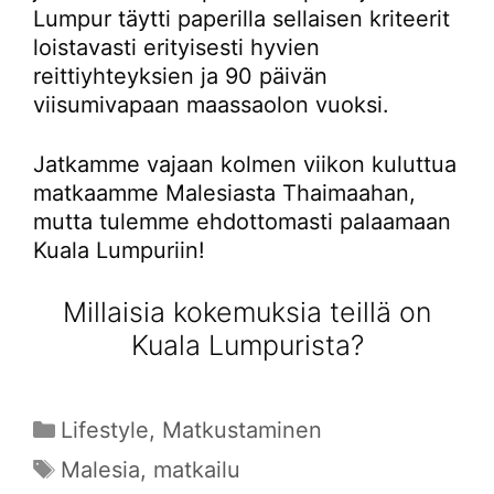
Lumpur täytti paperilla sellaisen kriteerit
loistavasti erityisesti hyvien
reittiyhteyksien ja 90 päivän
viisumivapaan maassaolon vuoksi.
Jatkamme vajaan kolmen viikon kuluttua
matkaamme Malesiasta Thaimaahan,
mutta tulemme ehdottomasti palaamaan
Kuala Lumpuriin!
Millaisia kokemuksia teillä on
Kuala Lumpurista?
Kategoriat
Lifestyle
,
Matkustaminen
Avainsanat
Malesia
,
matkailu