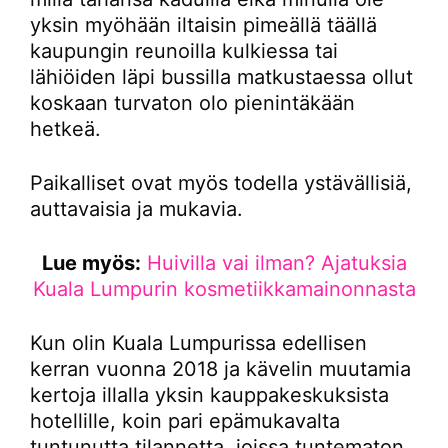
yksin myöhään iltaisin pimeällä täällä
kaupungin reunoilla kulkiessa tai
lähiöiden läpi bussilla matkustaessa ollut
koskaan turvaton olo pienintäkään
hetkeä.
Paikalliset ovat myös todella ystävällisiä,
auttavaisia ja mukavia.
Lue myös:
Huivilla vai ilman? Ajatuksia
Kuala Lumpurin kosmetiikkamainonnasta
Kun olin Kuala Lumpurissa edellisen
kerran vuonna 2018 ja kävelin muutamia
kertoja illalla yksin kauppakeskuksista
hotellille, koin pari epämukavalta
tuntunutta tilannetta, joissa tuntematon