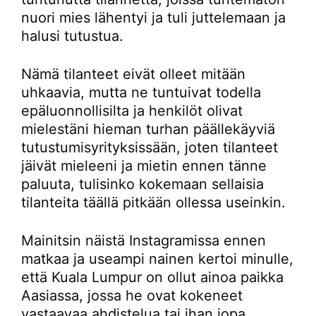
nuori mies lähentyi ja tuli juttelemaan ja
halusi tutustua.
Nämä tilanteet eivät olleet mitään
uhkaavia, mutta ne tuntuivat todella
epäluonnollisilta ja henkilöt olivat
mielestäni hieman turhan päällekäyviä
tutustumisyrityksissään, joten tilanteet
jäivät mieleeni ja mietin ennen tänne
paluuta, tulisinko kokemaan sellaisia
tilanteita täällä pitkään ollessa useinkin.
Mainitsin näistä Instagramissa ennen
matkaa ja useampi nainen kertoi minulle,
että Kuala Lumpur on ollut ainoa paikka
Aasiassa, jossa he ovat kokeneet
vastaavaa ahdistelua tai ihan jopa