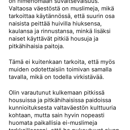
on nimenomaan suvaitsevaisuus.
Valtaosa väestöstä on muslimeja, mikä
tarkoittaa käytännössä, että suurin osa
naisista peittää huivilla hiuksensa,
kaulansa ja rinnustansa, minkä lisäksi
naiset käyttävät pitkiä housuja ja
pitkähihaisia paitoja.
Tämä ei kuitenkaan tarkoita, että myös
muiden odotettaisiin toimivan samalla
tavalla, mikä on todella virkistävää.
Olin varautunut kulkemaan pitkissä
housuissa ja pitkähihaisissa paidoissa
kunnioituksesta valtaväestön kulttuuria
kohtaan, mutta sain hyvin nopeasti
huomata paikallisia ei-muslimeja