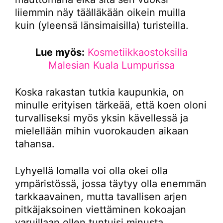
liiemmin näy täälläkään oikein muilla
kuin (yleensä länsimaisilla) turisteilla.
Lue myös:
Kosmetiikkaostoksilla
Malesian Kuala Lumpurissa
Koska rakastan tutkia kaupunkia, on
minulle erityisen tärkeää, että koen oloni
turvalliseksi myös yksin kävellessä ja
mielellään mihin vuorokauden aikaan
tahansa.
Lyhyellä lomalla voi olla okei olla
ympäristössä, jossa täytyy olla enemmän
tarkkaavainen, mutta tavallisen arjen
pitkäjaksoinen viettäminen kokoajan
varuillaan ollen tuntuisi minusta