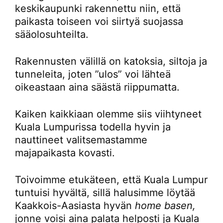
keskikaupunki rakennettu niin, että
paikasta toiseen voi siirtyä suojassa
sääolosuhteilta.
Rakennusten välillä on katoksia, siltoja ja
tunneleita, joten ”ulos” voi lähteä
oikeastaan aina säästä riippumatta.
Kaiken kaikkiaan olemme siis viihtyneet
Kuala Lumpurissa todella hyvin ja
nauttineet valitsemastamme
majapaikasta kovasti.
Toivoimme etukäteen, että Kuala Lumpur
tuntuisi hyvältä, sillä halusimme löytää
Kaakkois-Aasiasta hyvän
home basen,
jonne voisi aina palata helposti ja Kuala