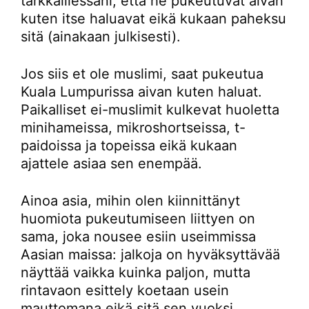
tarkkaillessani, että he pukeutuvat aivan
kuten itse haluavat eikä kukaan paheksu
sitä (ainakaan julkisesti).
Jos siis et ole muslimi, saat pukeutua
Kuala Lumpurissa aivan kuten haluat.
Paikalliset ei-muslimit kulkevat huoletta
minihameissa, mikroshortseissa, t-
paidoissa ja topeissa eikä kukaan
ajattele asiaa sen enempää.
Ainoa asia, mihin olen kiinnittänyt
huomiota pukeutumiseen liittyen on
sama, joka nousee esiin useimmissa
Aasian maissa: jalkoja on hyväksyttävää
näyttää vaikka kuinka paljon, mutta
rintavaon esittely koetaan usein
mauttomana eikä sitä sen vuoksi