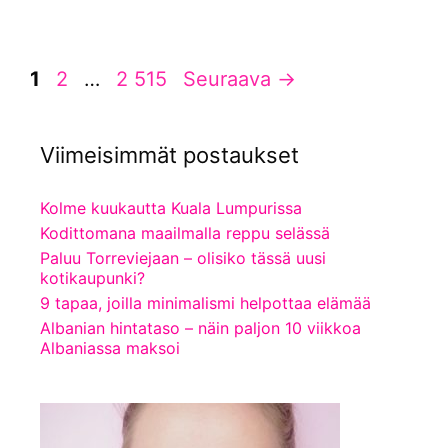
Sivu
Sivu
Sivu
1
2
…
2 515
Seuraava
→
Viimeisimmät postaukset
Kolme kuukautta Kuala Lumpurissa
Kodittomana maailmalla reppu selässä
Paluu Torreviejaan – olisiko tässä uusi
kotikaupunki?
9 tapaa, joilla minimalismi helpottaa elämää
Albanian hintataso – näin paljon 10 viikkoa
Albaniassa maksoi