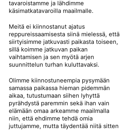
tavaroistamme ja lähdimme
käsimatkatavaroilla maailmalle.
Meitä ei kiinnostanut ajatus
reppureissaamisesta siinä mielessä, että
siirtyisimme jatkuvasti paikasta toiseen,
sillä koimme jatkuvan paikan
vaihtamisen ja sen myötä arjen
suunnittelun turhan kuluttavaksi.
Olimme kiinnostuneempia pysymään
samassa paikassa hieman pidemmän
aikaa, tutustumaan siihen lyhyttä
pyrähdystä paremmin sekä ihan vain
elämään omaa arkeamme maailmalla
niin, että ehdimme tehdä omia
juttujamme, mutta täydentää niitä sitten