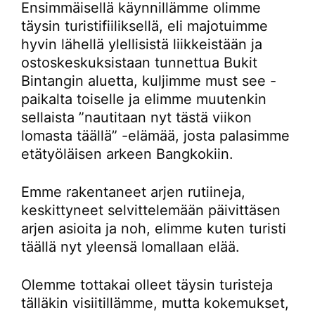
Ensimmäisellä käynnillämme olimme
täysin turistifiiliksellä, eli majotuimme
hyvin lähellä ylellisistä liikkeistään ja
ostoskeskuksistaan tunnettua Bukit
Bintangin aluetta, kuljimme must see -
paikalta toiselle ja elimme muutenkin
sellaista ”nautitaan nyt tästä viikon
lomasta täällä” -elämää, josta palasimme
etätyöläisen arkeen Bangkokiin.
Emme rakentaneet arjen rutiineja,
keskittyneet selvittelemään päivittäsen
arjen asioita ja noh, elimme kuten turisti
täällä nyt yleensä lomallaan elää.
Olemme tottakai olleet täysin turisteja
tälläkin visiitillämme, mutta kokemukset,