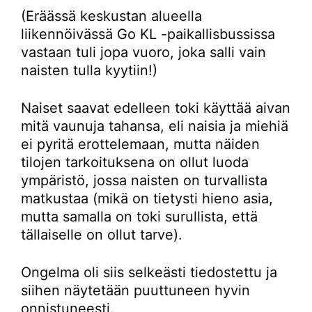
(Eräässä keskustan alueella
liikennöivässä Go KL -paikallisbussissa
vastaan tuli jopa vuoro, joka salli vain
naisten tulla kyytiin!)
Naiset saavat edelleen toki käyttää aivan
mitä vaunuja tahansa, eli naisia ja miehiä
ei pyritä erottelemaan, mutta näiden
tilojen tarkoituksena on ollut luoda
ympäristö, jossa naisten on turvallista
matkustaa (mikä on tietysti hieno asia,
mutta samalla on toki surullista, että
tällaiselle on ollut tarve).
Ongelma oli siis selkeästi tiedostettu ja
siihen näytetään puuttuneen hyvin
onnistuneesti.