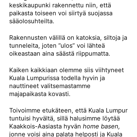
keskikaupunki rakennettu niin, että
paikasta toiseen voi siirtyä suojassa
sääolosuhteilta.
Rakennusten välillä on katoksia, siltoja ja
tunneleita, joten ”ulos” voi lähteä
oikeastaan aina säästä riippumatta.
Kaiken kaikkiaan olemme siis viihtyneet
Kuala Lumpurissa todella hyvin ja
nauttineet valitsemastamme
majapaikasta kovasti.
Toivoimme etukäteen, että Kuala Lumpur
tuntuisi hyvältä, sillä halusimme löytää
Kaakkois-Aasiasta hyvän
home basen,
jonne voisi aina palata helposti ja Kuala