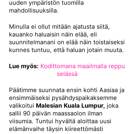
uuden ympäristön tuomilla
mahdollisuuksilla.
Minulla ei ollut mitään ajatusta siitä,
kauanko haluaisin näin elää, eli
suunnitelmanani on elää näin toistaiseksi
kunnes tuntuu, että haluan jotain muuta.
Lue myös:
Kodittomana maailmalla reppu
selässä
Päätimme suunnata ensin kohti Aasiaa ja
ensimmäiseksi pysähdyspaikaksemme
valikoitui
Malesian
Kuala Lumpur,
joka
sallii 90 päivän maassaolon ilman
viisumia. Tuntui hyvältä aloittaa uusi
elämänvaihe täysin kiireettömästi