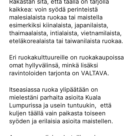
Rakastan sitä, että täällä on tarjolla
kaikkea: voin syödä perinteistä
malesialaista ruokaa tai maistella
esimerkiksi kiinalaista, japanilaista,
thaimaalaista, intialaista, vietnamilaista,
eteläkorealaista tai taiwanilaista ruokaa.
Eri ruokakulttuureille on ruokakaupoissa
omat hyllyvälinsä, minkä lisäksi
ravintoloiden tarjonta on VALTAVA.
Itseasiassa ruoka ylipäätään on
mielestäni parhaita asioita Kuala
Lumpurissa ja usein tuntuukin, että
kuljen täällä vain paikasta toiseen
syöden ja erilaisia asioita maistellen.