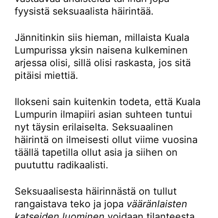
fyysistä seksuaalista häirintää.
Jännitinkin siis hieman, millaista Kuala
Lumpurissa yksin naisena kulkeminen
arjessa olisi, sillä olisi raskasta, jos sitä
pitäisi miettiä.
Ilokseni sain kuitenkin todeta, että Kuala
Lumpurin ilmapiiri asian suhteen tuntui
nyt täysin erilaiselta. Seksuaalinen
häirintä on ilmeisesti ollut viime vuosina
täällä tapetilla ollut asia ja siihen on
puututtu radikaalisti.
Seksuaalisesta häirinnästä on tullut
rangaistava teko ja jopa
vääränlaisten
katseiden luominen
voidaan tilanteesta