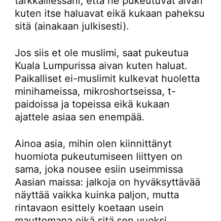
tarkkaillessani, että he pukeutuvat aivan
kuten itse haluavat eikä kukaan paheksu
sitä (ainakaan julkisesti).
Jos siis et ole muslimi, saat pukeutua
Kuala Lumpurissa aivan kuten haluat.
Paikalliset ei-muslimit kulkevat huoletta
minihameissa, mikroshortseissa, t-
paidoissa ja topeissa eikä kukaan
ajattele asiaa sen enempää.
Ainoa asia, mihin olen kiinnittänyt
huomiota pukeutumiseen liittyen on
sama, joka nousee esiin useimmissa
Aasian maissa: jalkoja on hyväksyttävää
näyttää vaikka kuinka paljon, mutta
rintavaon esittely koetaan usein
mauttomana eikä sitä sen vuoksi