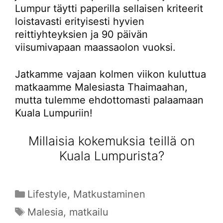
Lumpur täytti paperilla sellaisen kriteerit
loistavasti erityisesti hyvien
reittiyhteyksien ja 90 päivän
viisumivapaan maassaolon vuoksi.
Jatkamme vajaan kolmen viikon kuluttua
matkaamme Malesiasta Thaimaahan,
mutta tulemme ehdottomasti palaamaan
Kuala Lumpuriin!
Millaisia kokemuksia teillä on
Kuala Lumpurista?
Kategoriat
Lifestyle
,
Matkustaminen
Avainsanat
Malesia
,
matkailu