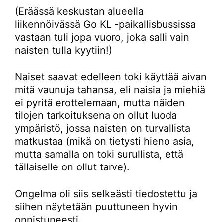
(Eräässä keskustan alueella
liikennöivässä Go KL -paikallisbussissa
vastaan tuli jopa vuoro, joka salli vain
naisten tulla kyytiin!)
Naiset saavat edelleen toki käyttää aivan
mitä vaunuja tahansa, eli naisia ja miehiä
ei pyritä erottelemaan, mutta näiden
tilojen tarkoituksena on ollut luoda
ympäristö, jossa naisten on turvallista
matkustaa (mikä on tietysti hieno asia,
mutta samalla on toki surullista, että
tällaiselle on ollut tarve).
Ongelma oli siis selkeästi tiedostettu ja
siihen näytetään puuttuneen hyvin
onnistuneesti.