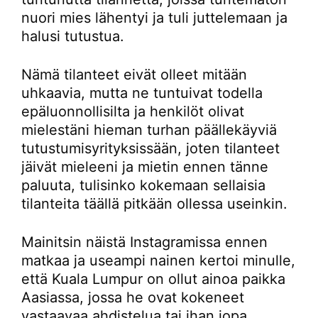
nuori mies lähentyi ja tuli juttelemaan ja
halusi tutustua.
Nämä tilanteet eivät olleet mitään
uhkaavia, mutta ne tuntuivat todella
epäluonnollisilta ja henkilöt olivat
mielestäni hieman turhan päällekäyviä
tutustumisyrityksissään, joten tilanteet
jäivät mieleeni ja mietin ennen tänne
paluuta, tulisinko kokemaan sellaisia
tilanteita täällä pitkään ollessa useinkin.
Mainitsin näistä Instagramissa ennen
matkaa ja useampi nainen kertoi minulle,
että Kuala Lumpur on ollut ainoa paikka
Aasiassa, jossa he ovat kokeneet
vastaavaa ahdistelua tai ihan jopa