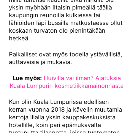
yksin myöhään iltaisin pimeällä täällä
kaupungin reunoilla kulkiessa tai
lähiöiden läpi bussilla matkustaessa ollut
koskaan turvaton olo pienintäkään
hetkeä.
Paikalliset ovat myös todella ystävällisiä,
auttavaisia ja mukavia.
Lue myös:
Huivilla vai ilman? Ajatuksia
Kuala Lumpurin kosmetiikkamainonnasta
Kun olin Kuala Lumpurissa edellisen
kerran vuonna 2018 ja kävelin muutamia
kertoja illalla yksin kauppakeskuksista
hotellille, koin pari epämukavalta
tuntunutta tilannetta, joissa tuntematon