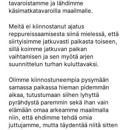
tavaroistamme ja lähdimme
käsimatkatavaroilla maailmalle.
Meitä ei kiinnostanut ajatus
reppureissaamisesta siinä mielessä, että
siirtyisimme jatkuvasti paikasta toiseen,
sillä koimme jatkuvan paikan
vaihtamisen ja sen myötä arjen
suunnittelun turhan kuluttavaksi.
Olimme kiinnostuneempia pysymään
samassa paikassa hieman pidemmän
aikaa, tutustumaan siihen lyhyttä
pyrähdystä paremmin sekä ihan vain
elämään omaa arkeamme maailmalla
niin, että ehdimme tehdä omia
juttujamme, mutta täydentää niitä sitten