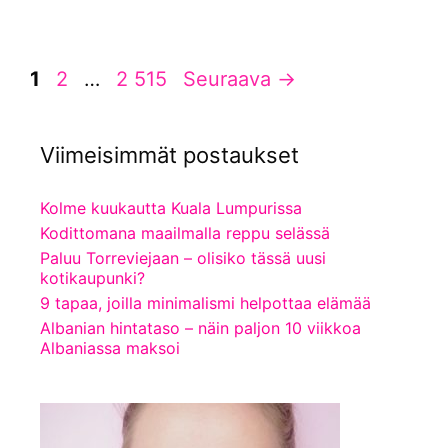
Sivu
Sivu
Sivu
1
2
…
2 515
Seuraava
→
Viimeisimmät postaukset
Kolme kuukautta Kuala Lumpurissa
Kodittomana maailmalla reppu selässä
Paluu Torreviejaan – olisiko tässä uusi
kotikaupunki?
9 tapaa, joilla minimalismi helpottaa elämää
Albanian hintataso – näin paljon 10 viikkoa
Albaniassa maksoi