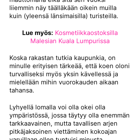
liiemmin näy täälläkään oikein muilla
kuin (yleensä länsimaisilla) turisteilla.
Lue myös:
Kosmetiikkaostoksilla
Malesian Kuala Lumpurissa
Koska rakastan tutkia kaupunkia, on
minulle erityisen tärkeää, että koen oloni
turvalliseksi myös yksin kävellessä ja
mielellään mihin vuorokauden aikaan
tahansa.
Lyhyellä lomalla voi olla okei olla
ympäristössä, jossa täytyy olla enemmän
tarkkaavainen, mutta tavallisen arjen
pitkäjaksoinen viettäminen kokoajan
varuillaan ollen tuntuisi minusta