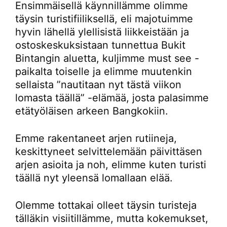
Ensimmäisellä käynnillämme olimme
täysin turistifiiliksellä, eli majotuimme
hyvin lähellä ylellisistä liikkeistään ja
ostoskeskuksistaan tunnettua Bukit
Bintangin aluetta, kuljimme must see -
paikalta toiselle ja elimme muutenkin
sellaista ”nautitaan nyt tästä viikon
lomasta täällä” -elämää, josta palasimme
etätyöläisen arkeen Bangkokiin.
Emme rakentaneet arjen rutiineja,
keskittyneet selvittelemään päivittäsen
arjen asioita ja noh, elimme kuten turisti
täällä nyt yleensä lomallaan elää.
Olemme tottakai olleet täysin turisteja
tälläkin visiitillämme, mutta kokemukset,