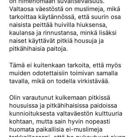
on nimenomaan suvaitsevaisuus.
Valtaosa väestöstä on muslimeja, mikä
tarkoittaa käytännössä, että suurin osa
naisista peittää huivilla hiuksensa,
kaulansa ja rinnustansa, minkä lisäksi
naiset käyttävät pitkiä housuja ja
pitkähihaisia paitoja.
Tämä ei kuitenkaan tarkoita, että myös
muiden odotettaisiin toimivan samalla
tavalla, mikä on todella virkistävää.
Olin varautunut kulkemaan pitkissä
housuissa ja pitkähihaisissa paidoissa
kunnioituksesta valtaväestön kulttuuria
kohtaan, mutta sain hyvin nopeasti
huomata paikallisia ei-muslimeja