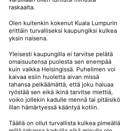
raskaalta.
Olen kuitenkin kokenut Kuala Lumpurin
erittäin turvalliseksi kaupungiksi kulkea
yksin naisena.
Yleisesti kaupungilla ei tarvitse pelätä
omaisuutensa puolesta sen enempää
kuin vaikka Helsingissä. Puhelimen voi
kaivaa esiin huoletta aivan missä
tahansa pelkäämättä, että joku haluaa
ryöstää sen eikä ikinä tarvitse miettiä,
voiko jollekin kadulle mennä tai pitäisikö
illan hämärtyessä kääntyä kotiin.
Täällä on ollut turvallista kulkea pimeällä
millä tahansa kaduilla eikä minulla ole