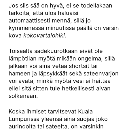
Jos siis sää on hyvä, ei se todellakaan
tarkoita, että ulos haluaisi
automaattisesti mennä, sillä jo
kymmenessä minuutissa päällä on varsin
kova
kokovartalohiki.
Toisaalta sadekuurotkaan eivät ole
lämpötilan myötä mikään ongelma, sillä
jalkaan voi aina vetää shortsit tai
hameen ja läpsykkäät sekä sateenvarjon
voi avata, minkä myötä vesi ei haittaa
ellei sitä sitten tule hetkellisesti aivan
solkenaan.
Koska ihmiset tarvitsevat Kuala
Lumpurissa yleensä aina suojaa joko
auringolta tai sateelta, on varsinkin