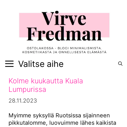
Siirry
sisältöön
Valitse aihe
Kolme kuukautta Kuala
Lumpurissa
28.11.2023
Myimme syksyllä Ruotsissa sijainneen
pikkutalomme, luovuimme lähes kaikista