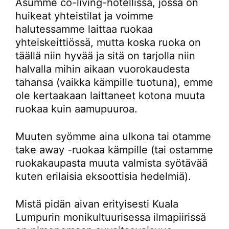
Asumme co-living-hotellissa, jossa on
huikeat yhteistilat ja voimme
halutessamme laittaa ruokaa
yhteiskeittiössä, mutta koska ruoka on
täällä niin hyvää ja sitä on tarjolla niin
halvalla mihin aikaan vuorokaudesta
tahansa (vaikka kämpille tuotuna), emme
ole kertaakaan laittaneet kotona muuta
ruokaa kuin aamupuuroa.
Muuten syömme aina ulkona tai otamme
take away -ruokaa kämpille (tai ostamme
ruokakaupasta muuta valmista syötävää
kuten erilaisia eksoottisia hedelmiä).
Mistä pidän aivan erityisesti Kuala
Lumpurin monikultuurisessa ilmapiirissä