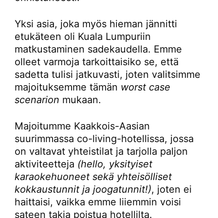
Yksi asia, joka myös hieman jännitti
etukäteen oli Kuala Lumpuriin
matkustaminen sadekaudella. Emme
olleet varmoja tarkoittaisiko se, että
sadetta tulisi jatkuvasti, joten valitsimme
majoituksemme tämän
worst case
scenarion
mukaan.
Majoitumme Kaakkois-Aasian
suurimmassa co-living-hotellissa, jossa
on valtavat yhteistilat ja tarjolla paljon
aktiviteetteja
(hello, yksityiset
karaokehuoneet sekä yhteisölliset
kokkaustunnit ja joogatunnit!)
, joten ei
haittaisi, vaikka emme liiemmin voisi
sateen takia poistua hotellilta.