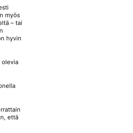
esti
 on myös
ltä – tai
än
 on hyvin
 olevia
onella
rrattain
n, että