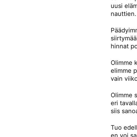
uusi eläm
nauttien.
Päädyimm
siirtymä
hinnat p
Olimme k
elimme pu
vain viik
Olimme si
eri taval
siis sano
Tuo edell
en voi sa