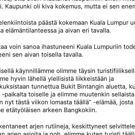
ti. Kaupunki oli kiva kokemus, mutta ei sen en
ielenkiintoista päästä kokemaan Kuala Lumpur u
sa elämäntilanteessa ja aivan eri tavalla.
rtaa voin sanoa ihastuneeni Kuala Lumpuriin tod
eni sen aivan toisella tavalla.
ellä käynnillämme olimme täysin turistifiiliksellä
e hyvin lähellä ylellisistä liikkeistään ja
kuksistaan tunnettua Bukit Bintangin aluetta, k
-paikalta toiselle ja elimme muutenkin sellaista
n nyt tästä viikon lomasta täällä” -elämää, josta
e etätyöläisen arkeen Bangkokiin.
entaneet arjen rutiineja, keskittyneet selvitte
en arjen asioita ja noh, elimme kuten turisti tääll