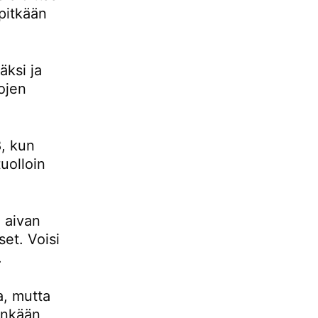
pitkään
ksi ja
ojen
, kun
uolloin
 aivan
set. Voisi
.
a, mutta
tenkään