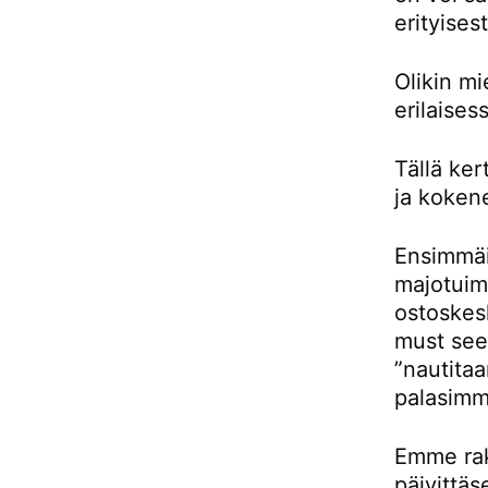
erityises
Olikin m
erilaises
Tällä ke
ja kokene
Ensimmäis
majotuimm
ostoskes
must see 
”nautitaa
palasimm
Emme rak
päivittäs