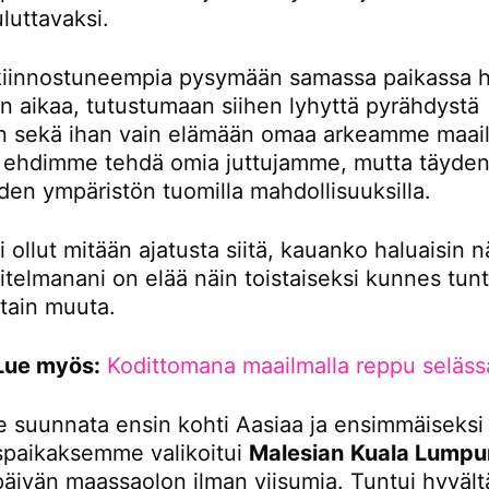
luttavaksi.
iinnostuneempia pysymään samassa paikassa 
 aikaa, tutustumaan siihen lyhyttä pyrähdystä
 sekä ihan vain elämään omaa arkeamme maail
tä ehdimme tehdä omia juttujamme, mutta täydent
den ympäristön tuomilla mahdollisuuksilla.
i ollut mitään ajatusta siitä, kauanko haluaisin n
itelmanani on elää näin toistaiseksi kunnes tunt
otain muuta.
Lue myös:
Kodittomana maailmalla reppu seläss
 suunnata ensin kohti Aasiaa ja ensimmäiseksi
paikaksemme valikoitui
Malesian
Kuala Lumpu
 päivän maassaolon ilman viisumia. Tuntui hyvältä