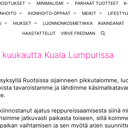
UOSITUKSET
MINIMALISMI
PARHAAT TUOTTEET
K
ONHOITO
IHONHOITO-OPPAAT
MEIKIT
LIFESTYL
U
HIUKSET
LUONNONKOSMETIIKKA
AVAINSANAT
HAASTATTELUT
VIRVE FREDMAN
 kuukautta Kuala Lumpurissa
yksyllä Ruotsissa sijainneen pikkutalomme, l
ikista tavaroistamme ja lähdimme käsimatkatavar
e.
kiinnostanut ajatus reppureissaamisesta siinä m
tyisimme jatkuvasti paikasta toiseen, sillä koimm
 paikan vaihtamisen ja sen myötä arjen suunnitt