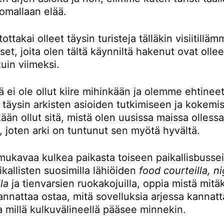
omallaan elää.
ttakai olleet täysin turisteja tälläkin visiitillä
t, joita olen tältä käynniltä hakenut ovat ollee
kuin viimeksi.
ä ei ole ollut kiire mihinkään ja olemme ehtinee
 täysin arkisten asioiden tutkimiseen ja kokemi
kään ollut sitä, mistä olen uusissa maissa olless
, joten arki on tuntunut sen myötä hyvältä.
mukavaa kulkea paikasta toiseen paikallisbusseil
kallisten suosimilla lähiöiden
food courteilla, n
la
ja tienvarsien ruokakojuilla, oppia mistä mitä
nnattaa ostaa, mitä sovelluksia arjessa kannatt
a millä kulkuvälineellä pääsee minnekin.