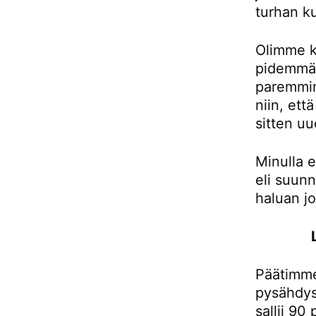
turhan ku
Olimme k
pidemmän
paremmin
niin, et
sitten uu
Minulla e
eli suunn
haluan j
Päätimme
pysähdys
sallii 90