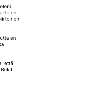
eleni
fakta on,
iirteinen
mutta en
ka
, että
 Bukit