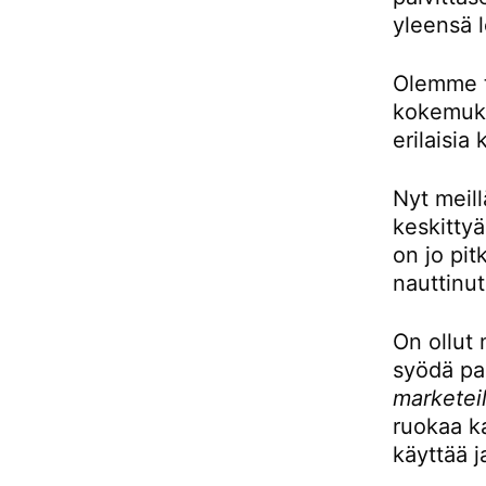
yleensä l
Olemme to
kokemukse
erilaisia 
Nyt meill
keskittyä
on jo pit
nauttinut
On ollut 
syödä pai
marketeil
ruokaa ka
käyttää j