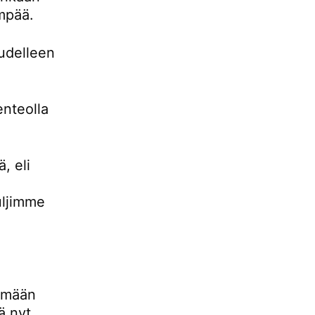
empää.
udelleen
enteolla
, eli
uljimme
lemään
ä nyt