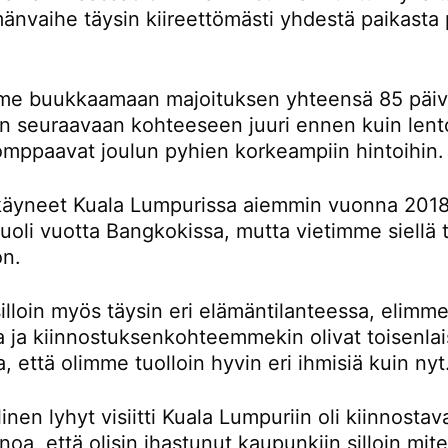
änvaihe täysin kiireettömästi yhdestä paikasta 
e buukkaamaan majoituksen yhteensä 85 päivä
än seuraavaan kohteeseen juuri ennen kuin lent
omppaavat joulun pyhien korkeampiin hintoihin.
äyneet Kuala Lumpurissa aiemmin vuonna 2018
oli vuotta Bangkokissa, mutta vietimme siellä t
on.
lloin myös täysin eri elämäntilanteessa, elimme
la ja kiinnostuksenkohteemmekin olivat toisenlai
a, että olimme tuolloin hyvin eri ihmisiä kuin nyt
inen lyhyt visiitti Kuala Lumpuriin oli kiinnostav
noa, että olisin ihastunut kaupunkiin silloin mi