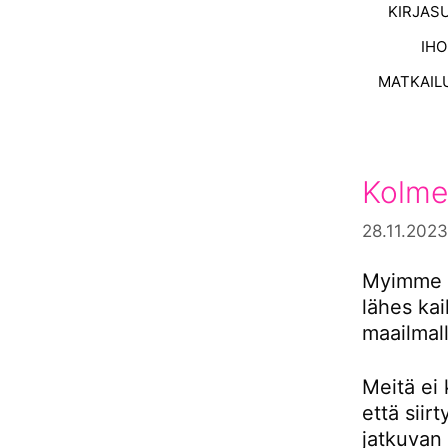
KIRJAS
IH
MATKAIL
Kolme
28.11.2023
Myimme s
lähes ka
maailmall
Meitä ei 
että siir
jatkuvan