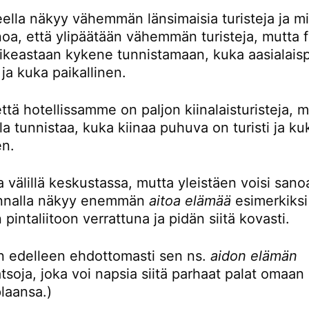
eella näkyy vähemmän länsimaisia turisteja ja mi
noa, että ylipäätään vähemmän turisteja, mutta 
oikeastaan kykene tunnistamaan, kuka aasialaisp
i ja kuka paikallinen.
ttä hotellissamme on paljon kiinalaisturisteja, 
la tunnistaa, kuka kiinaa puhuva on turisti ja ku
en.
 välillä keskustassa, mutta yleistäen voisi sanoa
unnalla näkyy enemmän
aitoa elämää
esimerkiksi
 pintaliitoon verrattuna ja pidän siitä kovasti.
en edelleen ehdottomasti sen ns.
aidon elämän
tsoja, joka voi napsia siitä parhaat palat omaan
plaansa.)