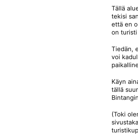
Tällä alu
tekisi sa
että en 
on turist
Tiedän, e
voi kadul
paikallin
Käyn aina
tällä su
Bintangin
(Toki ol
sivustaka
turistiku