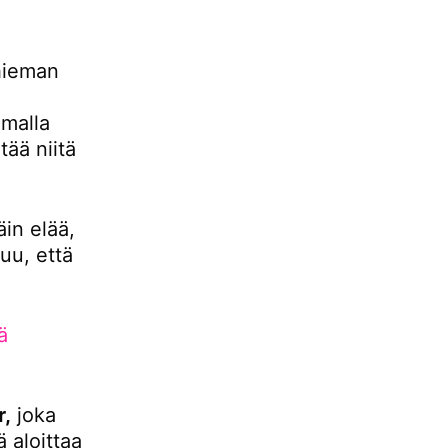
hieman
malla
ää niitä
äin elää,
uu, että
ä
r,
joka
 aloittaa