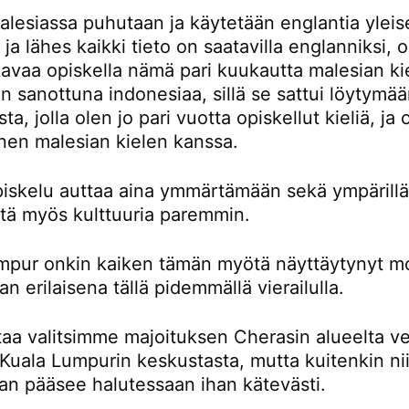
lesiassa puhutaan ja käytetään englantia yleis
a ja lähes kaikki tieto on saatavilla englanniksi,
avaa opiskella nämä pari kuukautta malesian kie
 sanottuna indonesiaa, sillä se sattui löytymä
ta, jolla olen jo pari vuotta opiskellut kieliä, ja
nen malesian kielen kanssa.
piskelu auttaa aina ymmärtämään sekä ympärillä
ttä myös kulttuuria paremmin.
mpur onkin kaiken tämän myötä näyttäytynyt m
an erilaisena tällä pidemmällä vierailulla.
taa valitsimme majoituksen Cherasin alueelta ve
Kuala Lumpurin keskustasta, mutta kuitenkin nii
an pääsee halutessaan ihan kätevästi.