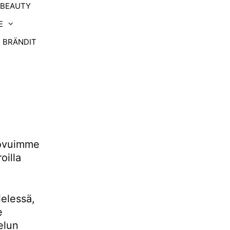
-BEAUTY
E
BRÄNDIT
uovuimme
oilla
ielessä,
e
elun