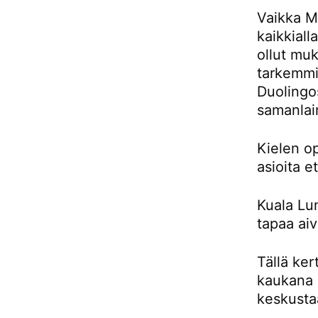
Vaikka Ma
kaikkiall
ollut muk
tarkemmin
Duolingos
samanlai
Kielen o
asioita e
Kuala Lu
tapaa aiv
Tällä ker
kaukana 
keskusta