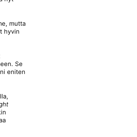
mme, mutta
t hyvin
t
seen. Se
ani eniten
la,
ight
kin
aa