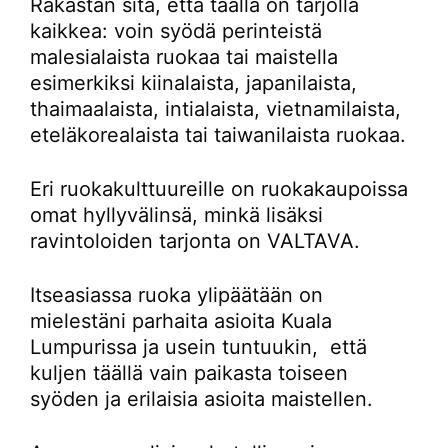
Rakastan sitä, että täällä on tarjolla
kaikkea: voin syödä perinteistä
malesialaista ruokaa tai maistella
esimerkiksi kiinalaista, japanilaista,
thaimaalaista, intialaista, vietnamilaista,
eteläkorealaista tai taiwanilaista ruokaa.
Eri ruokakulttuureille on ruokakaupoissa
omat hyllyvälinsä, minkä lisäksi
ravintoloiden tarjonta on VALTAVA.
Itseasiassa ruoka ylipäätään on
mielestäni parhaita asioita Kuala
Lumpurissa ja usein tuntuukin, että
kuljen täällä vain paikasta toiseen
syöden ja erilaisia asioita maistellen.