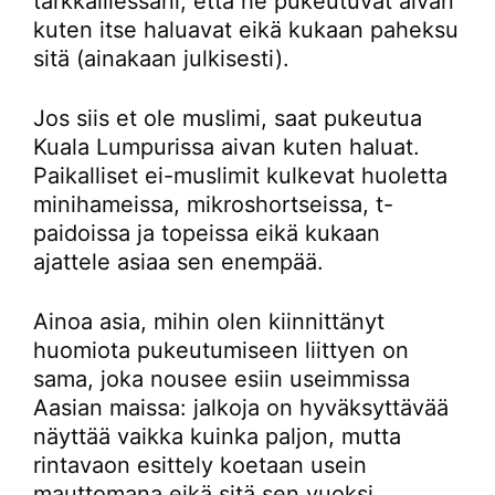
tarkkaillessani, että he pukeutuvat aivan
kuten itse haluavat eikä kukaan paheksu
sitä (ainakaan julkisesti).
Jos siis et ole muslimi, saat pukeutua
Kuala Lumpurissa aivan kuten haluat.
Paikalliset ei-muslimit kulkevat huoletta
minihameissa, mikroshortseissa, t-
paidoissa ja topeissa eikä kukaan
ajattele asiaa sen enempää.
Ainoa asia, mihin olen kiinnittänyt
huomiota pukeutumiseen liittyen on
sama, joka nousee esiin useimmissa
Aasian maissa: jalkoja on hyväksyttävää
näyttää vaikka kuinka paljon, mutta
rintavaon esittely koetaan usein
mauttomana eikä sitä sen vuoksi