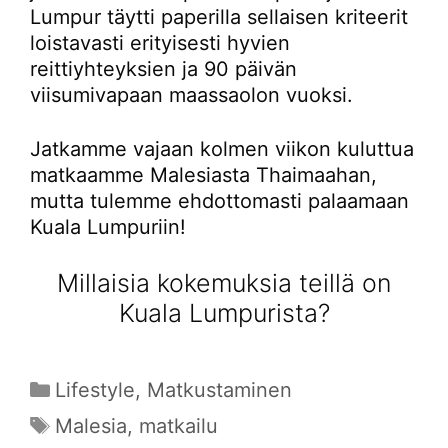
Lumpur täytti paperilla sellaisen kriteerit
loistavasti erityisesti hyvien
reittiyhteyksien ja 90 päivän
viisumivapaan maassaolon vuoksi.
Jatkamme vajaan kolmen viikon kuluttua
matkaamme Malesiasta Thaimaahan,
mutta tulemme ehdottomasti palaamaan
Kuala Lumpuriin!
Millaisia kokemuksia teillä on
Kuala Lumpurista?
Kategoriat
Lifestyle
,
Matkustaminen
Avainsanat
Malesia
,
matkailu