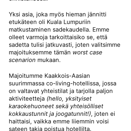
Yksi asia, joka myös hieman jännitti
etukäteen oli Kuala Lumpuriin
matkustaminen sadekaudella. Emme
olleet varmoja tarkoittaisiko se, että
sadetta tulisi jatkuvasti, joten valitsimme
majoituksemme tämän
worst case
scenarion
mukaan.
Majoitumme Kaakkois-Aasian
suurimmassa co-living-hotellissa, jossa
on valtavat yhteistilat ja tarjolla paljon
aktiviteetteja
(hello, yksityiset
karaokehuoneet sekä yhteisölliset
kokkaustunnit ja joogatunnit!)
, joten ei
haittaisi, vaikka emme liiemmin voisi
sateen takia poistua hotellilta.