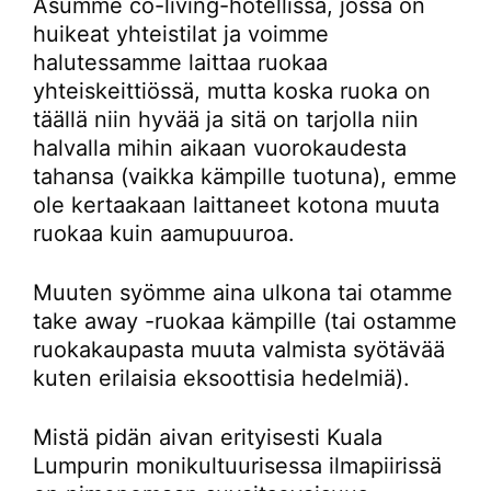
Asumme co-living-hotellissa, jossa on
huikeat yhteistilat ja voimme
halutessamme laittaa ruokaa
yhteiskeittiössä, mutta koska ruoka on
täällä niin hyvää ja sitä on tarjolla niin
halvalla mihin aikaan vuorokaudesta
tahansa (vaikka kämpille tuotuna), emme
ole kertaakaan laittaneet kotona muuta
ruokaa kuin aamupuuroa.
Muuten syömme aina ulkona tai otamme
take away -ruokaa kämpille (tai ostamme
ruokakaupasta muuta valmista syötävää
kuten erilaisia eksoottisia hedelmiä).
Mistä pidän aivan erityisesti Kuala
Lumpurin monikultuurisessa ilmapiirissä