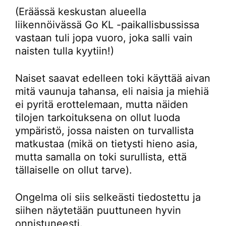
(Eräässä keskustan alueella
liikennöivässä Go KL -paikallisbussissa
vastaan tuli jopa vuoro, joka salli vain
naisten tulla kyytiin!)
Naiset saavat edelleen toki käyttää aivan
mitä vaunuja tahansa, eli naisia ja miehiä
ei pyritä erottelemaan, mutta näiden
tilojen tarkoituksena on ollut luoda
ympäristö, jossa naisten on turvallista
matkustaa (mikä on tietysti hieno asia,
mutta samalla on toki surullista, että
tällaiselle on ollut tarve).
Ongelma oli siis selkeästi tiedostettu ja
siihen näytetään puuttuneen hyvin
onnistuneesti.