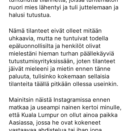
nuori mies lähentyi ja tuli juttelemaan ja
halusi tutustua.
Nämä tilanteet eivät olleet mitään
uhkaavia, mutta ne tuntuivat todella
epäluonnollisilta ja henkilöt olivat
mielestäni hieman turhan päällekäyviä
tutustumisyrityksissään, joten tilanteet
jäivät mieleeni ja mietin ennen tänne
paluuta, tulisinko kokemaan sellaisia
tilanteita täällä pitkään ollessa useinkin.
Mainitsin näistä Instagramissa ennen
matkaa ja useampi nainen kertoi minulle,
että Kuala Lumpur on ollut ainoa paikka
Aasiassa, jossa he ovat kokeneet
vastaavaa ahdistelua tai ihan jopa