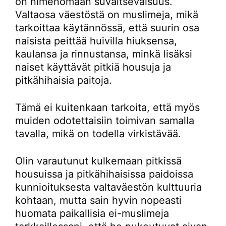
on nimenomaan suvaitsevaisuus.
Valtaosa väestöstä on muslimeja, mikä
tarkoittaa käytännössä, että suurin osa
naisista peittää huivilla hiuksensa,
kaulansa ja rinnustansa, minkä lisäksi
naiset käyttävät pitkiä housuja ja
pitkähihaisia paitoja.
Tämä ei kuitenkaan tarkoita, että myös
muiden odotettaisiin toimivan samalla
tavalla, mikä on todella virkistävää.
Olin varautunut kulkemaan pitkissä
housuissa ja pitkähihaisissa paidoissa
kunnioituksesta valtaväestön kulttuuria
kohtaan, mutta sain hyvin nopeasti
huomata paikallisia ei-muslimeja