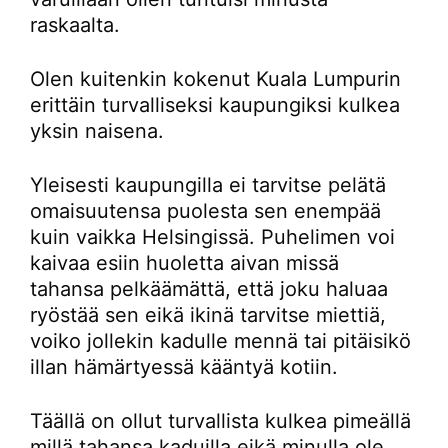
raskaalta.
Olen kuitenkin kokenut Kuala Lumpurin
erittäin turvalliseksi kaupungiksi kulkea
yksin naisena.
Yleisesti kaupungilla ei tarvitse pelätä
omaisuutensa puolesta sen enempää
kuin vaikka Helsingissä. Puhelimen voi
kaivaa esiin huoletta aivan missä
tahansa pelkäämättä, että joku haluaa
ryöstää sen eikä ikinä tarvitse miettiä,
voiko jollekin kadulle mennä tai pitäisikö
illan hämärtyessä kääntyä kotiin.
Täällä on ollut turvallista kulkea pimeällä
millä tahansa kaduilla eikä minulla ole