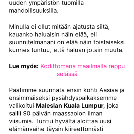
uuden ympäristön tuomilla
mahdollisuuksilla.
Minulla ei ollut mitään ajatusta siitä,
kauanko haluaisin näin elää, eli
suunnitelmanani on elää näin toistaiseksi
kunnes tuntuu, että haluan jotain muuta.
Lue myös:
Kodittomana maailmalla reppu
selässä
Päätimme suunnata ensin kohti Aasiaa ja
ensimmäiseksi pysähdyspaikaksemme
valikoitui
Malesian
Kuala Lumpur,
joka
sallii 90 päivän maassaolon ilman
viisumia. Tuntui hyvältä aloittaa uusi
elämänvaihe täysin kiireettömästi