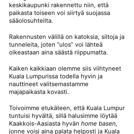
keskikaupunki rakennettu niin, että
paikasta toiseen voi siirtyä suojassa
sääolosuhteilta.
Rakennusten välillä on katoksia, siltoja ja
tunneleita, joten ”ulos” voi lähteä
oikeastaan aina säästä riippumatta.
Kaiken kaikkiaan olemme siis viihtyneet
Kuala Lumpurissa todella hyvin ja
nauttineet valitsemastamme
majapaikasta kovasti.
Toivoimme etukäteen, että Kuala Lumpur
tuntuisi hyvältä, sillä halusimme löytää
Kaakkois-Aasiasta hyvän
home basen,
jonne voisi aina palata helposti ja Kuala