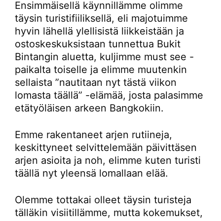
Ensimmäisellä käynnillämme olimme
täysin turistifiiliksellä, eli majotuimme
hyvin lähellä ylellisistä liikkeistään ja
ostoskeskuksistaan tunnettua Bukit
Bintangin aluetta, kuljimme must see -
paikalta toiselle ja elimme muutenkin
sellaista ”nautitaan nyt tästä viikon
lomasta täällä” -elämää, josta palasimme
etätyöläisen arkeen Bangkokiin.
Emme rakentaneet arjen rutiineja,
keskittyneet selvittelemään päivittäsen
arjen asioita ja noh, elimme kuten turisti
täällä nyt yleensä lomallaan elää.
Olemme tottakai olleet täysin turisteja
tälläkin visiitillämme, mutta kokemukset,