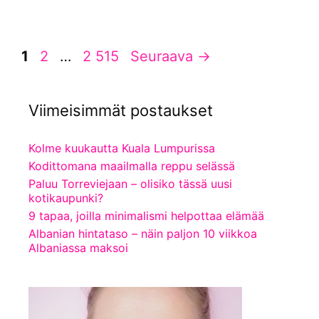
Sivu
Sivu
Sivu
1
2
…
2 515
Seuraava
→
Viimeisimmät postaukset
Kolme kuukautta Kuala Lumpurissa
Kodittomana maailmalla reppu selässä
Paluu Torreviejaan – olisiko tässä uusi
kotikaupunki?
9 tapaa, joilla minimalismi helpottaa elämää
Albanian hintataso – näin paljon 10 viikkoa
Albaniassa maksoi