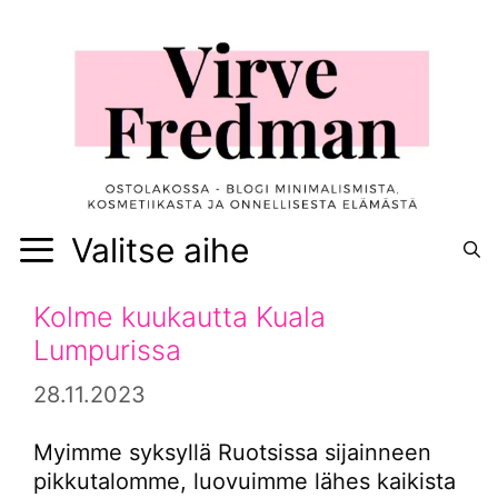
Siirry
sisältöön
Valitse aihe
Kolme kuukautta Kuala
Lumpurissa
28.11.2023
Myimme syksyllä Ruotsissa sijainneen
pikkutalomme, luovuimme lähes kaikista