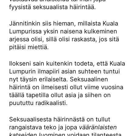
fyysistä seksuaalista häirintää.
Jännitinkin siis hieman, millaista Kuala
Lumpurissa yksin naisena kulkeminen
arjessa olisi, sillä olisi raskasta, jos sitä
pitäisi miettiä.
Ilokseni sain kuitenkin todeta, että Kuala
Lumpurin ilmapiiri asian suhteen tuntui
nyt täysin erilaiselta. Seksuaalinen
häirintä on ilmeisesti ollut viime vuosina
täällä tapetilla ollut asia ja siihen on
puututtu radikaalisti.
Seksuaalisesta häirinnästä on tullut
rangaistava teko ja jopa
vääränlaisten
katseiden luominen
voidaan tilanteesta