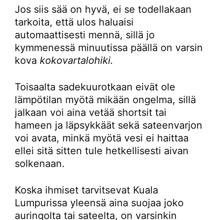
Jos siis sää on hyvä, ei se todellakaan
tarkoita, että ulos haluaisi
automaattisesti mennä, sillä jo
kymmenessä minuutissa päällä on varsin
kova
kokovartalohiki.
Toisaalta sadekuurotkaan eivät ole
lämpötilan myötä mikään ongelma, sillä
jalkaan voi aina vetää shortsit tai
hameen ja läpsykkäät sekä sateenvarjon
voi avata, minkä myötä vesi ei haittaa
ellei sitä sitten tule hetkellisesti aivan
solkenaan.
Koska ihmiset tarvitsevat Kuala
Lumpurissa yleensä aina suojaa joko
auringolta tai sateelta, on varsinkin