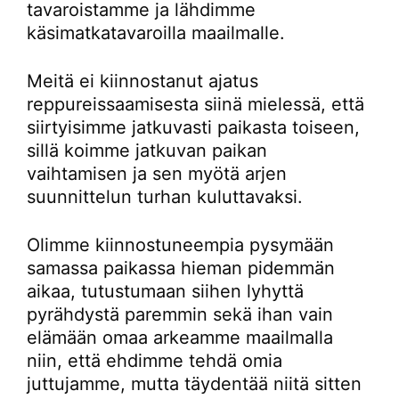
tavaroistamme ja lähdimme
käsimatkatavaroilla maailmalle.
Meitä ei kiinnostanut ajatus
reppureissaamisesta siinä mielessä, että
siirtyisimme jatkuvasti paikasta toiseen,
sillä koimme jatkuvan paikan
vaihtamisen ja sen myötä arjen
suunnittelun turhan kuluttavaksi.
Olimme kiinnostuneempia pysymään
samassa paikassa hieman pidemmän
aikaa, tutustumaan siihen lyhyttä
pyrähdystä paremmin sekä ihan vain
elämään omaa arkeamme maailmalla
niin, että ehdimme tehdä omia
juttujamme, mutta täydentää niitä sitten