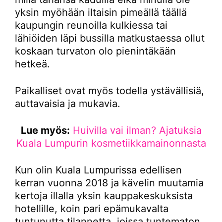
yksin myöhään iltaisin pimeällä täällä
kaupungin reunoilla kulkiessa tai
lähiöiden läpi bussilla matkustaessa ollut
koskaan turvaton olo pienintäkään
hetkeä.
Paikalliset ovat myös todella ystävällisiä,
auttavaisia ja mukavia.
Lue myös:
Huivilla vai ilman? Ajatuksia
Kuala Lumpurin kosmetiikkamainonnasta
Kun olin Kuala Lumpurissa edellisen
kerran vuonna 2018 ja kävelin muutamia
kertoja illalla yksin kauppakeskuksista
hotellille, koin pari epämukavalta
tuntunutta tilannetta, joissa tuntematon