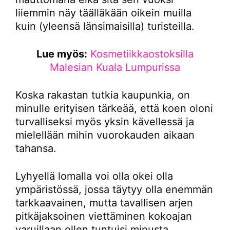
liiemmin näy täälläkään oikein muilla
kuin (yleensä länsimaisilla) turisteilla.
Lue myös:
Kosmetiikkaostoksilla
Malesian Kuala Lumpurissa
Koska rakastan tutkia kaupunkia, on
minulle erityisen tärkeää, että koen oloni
turvalliseksi myös yksin kävellessä ja
mielellään mihin vuorokauden aikaan
tahansa.
Lyhyellä lomalla voi olla okei olla
ympäristössä, jossa täytyy olla enemmän
tarkkaavainen, mutta tavallisen arjen
pitkäjaksoinen viettäminen kokoajan
varuillaan ollen tuntuisi minusta