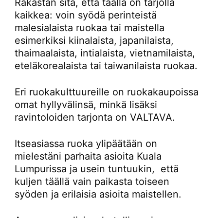
Rakastan sitä, että täällä on tarjolla
kaikkea: voin syödä perinteistä
malesialaista ruokaa tai maistella
esimerkiksi kiinalaista, japanilaista,
thaimaalaista, intialaista, vietnamilaista,
eteläkorealaista tai taiwanilaista ruokaa.
Eri ruokakulttuureille on ruokakaupoissa
omat hyllyvälinsä, minkä lisäksi
ravintoloiden tarjonta on VALTAVA.
Itseasiassa ruoka ylipäätään on
mielestäni parhaita asioita Kuala
Lumpurissa ja usein tuntuukin, että
kuljen täällä vain paikasta toiseen
syöden ja erilaisia asioita maistellen.