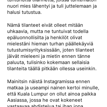
nuori mies lähentyi ja tuli juttelemaan ja
halusi tutustua.
Nämä tilanteet eivät olleet mitään
uhkaavia, mutta ne tuntuivat todella
epäluonnollisilta ja henkilöt olivat
mielestäni hieman turhan päällekäyviä
tutustumisyrityksissään, joten tilanteet
jäivät mieleeni ja mietin ennen tänne
paluuta, tulisinko kokemaan sellaisia
tilanteita täällä pitkään ollessa useinkin.
Mainitsin näistä Instagramissa ennen
matkaa ja useampi nainen kertoi minulle,
että Kuala Lumpur on ollut ainoa paikka
Aasiassa, jossa he ovat kokeneet
vastaavaa ahdistelua tai ihan jopa