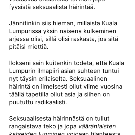
fyysistä seksuaalista häirintää.
Jännitinkin siis hieman, millaista Kuala
Lumpurissa yksin naisena kulkeminen
arjessa olisi, sillä olisi raskasta, jos sitä
pitäisi miettiä.
Ilokseni sain kuitenkin todeta, että Kuala
Lumpurin ilmapiiri asian suhteen tuntui
nyt täysin erilaiselta. Seksuaalinen
häirintä on ilmeisesti ollut viime vuosina
täällä tapetilla ollut asia ja siihen on
puututtu radikaalisti.
Seksuaalisesta häirinnästä on tullut
rangaistava teko ja jopa
vääränlaisten
katseiden luominen
voidaan tilanteesta