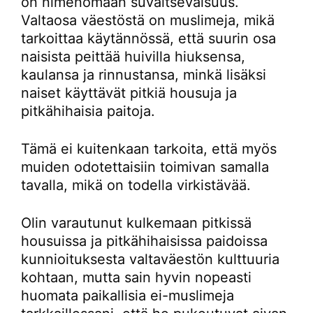
on nimenomaan suvaitsevaisuus.
Valtaosa väestöstä on muslimeja, mikä
tarkoittaa käytännössä, että suurin osa
naisista peittää huivilla hiuksensa,
kaulansa ja rinnustansa, minkä lisäksi
naiset käyttävät pitkiä housuja ja
pitkähihaisia paitoja.
Tämä ei kuitenkaan tarkoita, että myös
muiden odotettaisiin toimivan samalla
tavalla, mikä on todella virkistävää.
Olin varautunut kulkemaan pitkissä
housuissa ja pitkähihaisissa paidoissa
kunnioituksesta valtaväestön kulttuuria
kohtaan, mutta sain hyvin nopeasti
huomata paikallisia ei-muslimeja