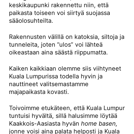
keskikaupunki rakennettu niin, että
paikasta toiseen voi siirtyä suojassa
sääolosuhteilta.
Rakennusten välillä on katoksia, siltoja ja
tunneleita, joten ”ulos” voi lähteä
oikeastaan aina säästä riippumatta.
Kaiken kaikkiaan olemme siis viihtyneet
Kuala Lumpurissa todella hyvin ja
nauttineet valitsemastamme
majapaikasta kovasti.
Toivoimme etukäteen, että Kuala Lumpur
tuntuisi hyvältä, sillä halusimme löytää
Kaakkois-Aasiasta hyvän
home basen,
jonne voisi aina palata helposti ja Kuala