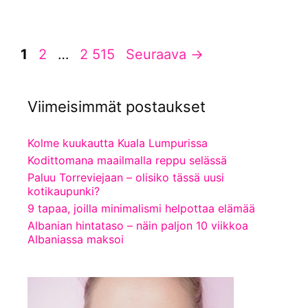
Sivu
Sivu
Sivu
1
2
…
2 515
Seuraava
→
Viimeisimmät postaukset
Kolme kuukautta Kuala Lumpurissa
Kodittomana maailmalla reppu selässä
Paluu Torreviejaan – olisiko tässä uusi
kotikaupunki?
9 tapaa, joilla minimalismi helpottaa elämää
Albanian hintataso – näin paljon 10 viikkoa
Albaniassa maksoi