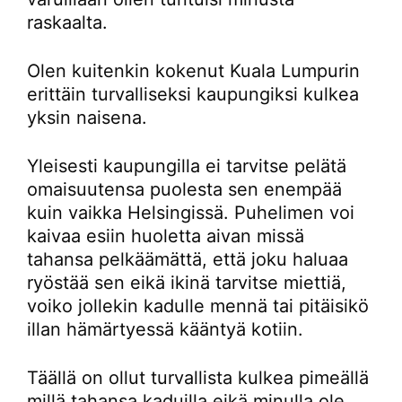
raskaalta.
Olen kuitenkin kokenut Kuala Lumpurin
erittäin turvalliseksi kaupungiksi kulkea
yksin naisena.
Yleisesti kaupungilla ei tarvitse pelätä
omaisuutensa puolesta sen enempää
kuin vaikka Helsingissä. Puhelimen voi
kaivaa esiin huoletta aivan missä
tahansa pelkäämättä, että joku haluaa
ryöstää sen eikä ikinä tarvitse miettiä,
voiko jollekin kadulle mennä tai pitäisikö
illan hämärtyessä kääntyä kotiin.
Täällä on ollut turvallista kulkea pimeällä
millä tahansa kaduilla eikä minulla ole