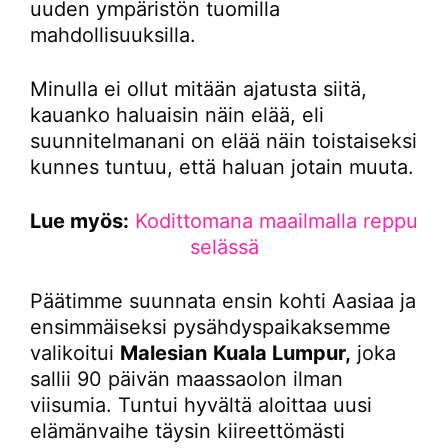
uuden ympäristön tuomilla
mahdollisuuksilla.
Minulla ei ollut mitään ajatusta siitä,
kauanko haluaisin näin elää, eli
suunnitelmanani on elää näin toistaiseksi
kunnes tuntuu, että haluan jotain muuta.
Lue myös:
Kodittomana maailmalla reppu
selässä
Päätimme suunnata ensin kohti Aasiaa ja
ensimmäiseksi pysähdyspaikaksemme
valikoitui
Malesian
Kuala Lumpur,
joka
sallii 90 päivän maassaolon ilman
viisumia. Tuntui hyvältä aloittaa uusi
elämänvaihe täysin kiireettömästi