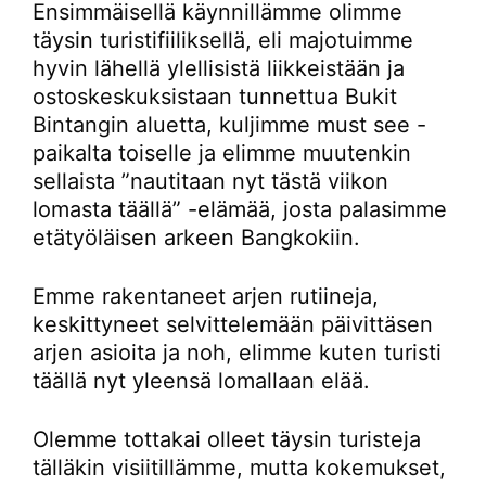
Ensimmäisellä käynnillämme olimme
täysin turistifiiliksellä, eli majotuimme
hyvin lähellä ylellisistä liikkeistään ja
ostoskeskuksistaan tunnettua Bukit
Bintangin aluetta, kuljimme must see -
paikalta toiselle ja elimme muutenkin
sellaista ”nautitaan nyt tästä viikon
lomasta täällä” -elämää, josta palasimme
etätyöläisen arkeen Bangkokiin.
Emme rakentaneet arjen rutiineja,
keskittyneet selvittelemään päivittäsen
arjen asioita ja noh, elimme kuten turisti
täällä nyt yleensä lomallaan elää.
Olemme tottakai olleet täysin turisteja
tälläkin visiitillämme, mutta kokemukset,