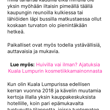
yksin myöhään iltaisin pimeällä täällä
kaupungin reunoilla kulkiessa tai
lähiöiden läpi bussilla matkustaessa ollut
koskaan turvaton olo pienintäkään
hetkeä.
Paikalliset ovat myös todella ystävällisiä,
auttavaisia ja mukavia.
Lue myös:
Huivilla vai ilman? Ajatuksia
Kuala Lumpurin kosmetiikkamainonnasta
Kun olin Kuala Lumpurissa edellisen
kerran vuonna 2018 ja kävelin muutamia
kertoja illalla yksin kauppakeskuksista
hotellille, koin pari epämukavalta
tuntunutta tilannetta, joissa tuntematon