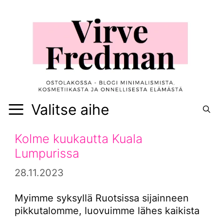
Siirry
sisältöön
Valitse aihe
Kolme kuukautta Kuala
Lumpurissa
28.11.2023
Myimme syksyllä Ruotsissa sijainneen
pikkutalomme, luovuimme lähes kaikista