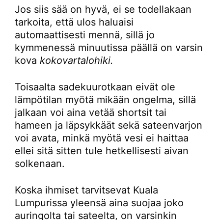
Jos siis sää on hyvä, ei se todellakaan
tarkoita, että ulos haluaisi
automaattisesti mennä, sillä jo
kymmenessä minuutissa päällä on varsin
kova
kokovartalohiki.
Toisaalta sadekuurotkaan eivät ole
lämpötilan myötä mikään ongelma, sillä
jalkaan voi aina vetää shortsit tai
hameen ja läpsykkäät sekä sateenvarjon
voi avata, minkä myötä vesi ei haittaa
ellei sitä sitten tule hetkellisesti aivan
solkenaan.
Koska ihmiset tarvitsevat Kuala
Lumpurissa yleensä aina suojaa joko
auringolta tai sateelta, on varsinkin