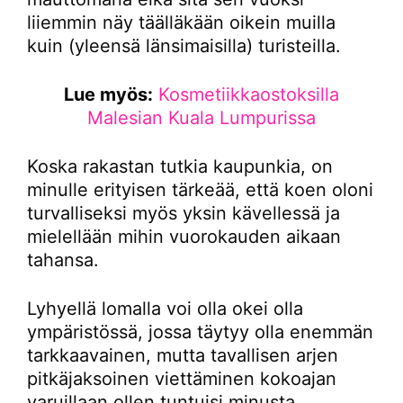
liiemmin näy täälläkään oikein muilla
kuin (yleensä länsimaisilla) turisteilla.
Lue myös:
Kosmetiikkaostoksilla
Malesian Kuala Lumpurissa
Koska rakastan tutkia kaupunkia, on
minulle erityisen tärkeää, että koen oloni
turvalliseksi myös yksin kävellessä ja
mielellään mihin vuorokauden aikaan
tahansa.
Lyhyellä lomalla voi olla okei olla
ympäristössä, jossa täytyy olla enemmän
tarkkaavainen, mutta tavallisen arjen
pitkäjaksoinen viettäminen kokoajan
varuillaan ollen tuntuisi minusta