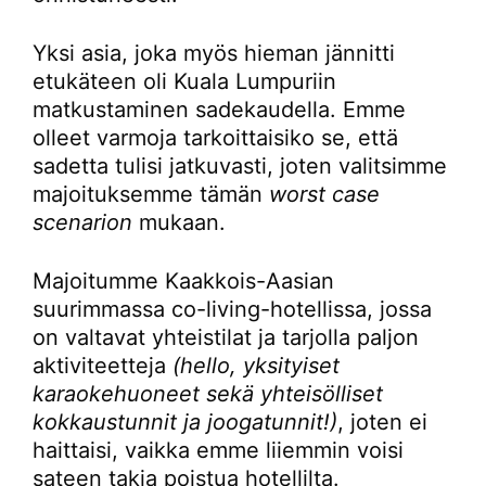
Yksi asia, joka myös hieman jännitti
etukäteen oli Kuala Lumpuriin
matkustaminen sadekaudella. Emme
olleet varmoja tarkoittaisiko se, että
sadetta tulisi jatkuvasti, joten valitsimme
majoituksemme tämän
worst case
scenarion
mukaan.
Majoitumme Kaakkois-Aasian
suurimmassa co-living-hotellissa, jossa
on valtavat yhteistilat ja tarjolla paljon
aktiviteetteja
(hello, yksityiset
karaokehuoneet sekä yhteisölliset
kokkaustunnit ja joogatunnit!)
, joten ei
haittaisi, vaikka emme liiemmin voisi
sateen takia poistua hotellilta.