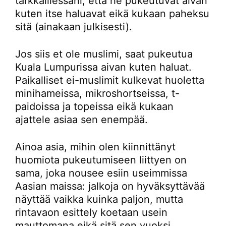
tarkkaillessani, että he pukeutuvat aivan
kuten itse haluavat eikä kukaan paheksu
sitä (ainakaan julkisesti).
Jos siis et ole muslimi, saat pukeutua
Kuala Lumpurissa aivan kuten haluat.
Paikalliset ei-muslimit kulkevat huoletta
minihameissa, mikroshortseissa, t-
paidoissa ja topeissa eikä kukaan
ajattele asiaa sen enempää.
Ainoa asia, mihin olen kiinnittänyt
huomiota pukeutumiseen liittyen on
sama, joka nousee esiin useimmissa
Aasian maissa: jalkoja on hyväksyttävää
näyttää vaikka kuinka paljon, mutta
rintavaon esittely koetaan usein
mauttomana eikä sitä sen vuoksi