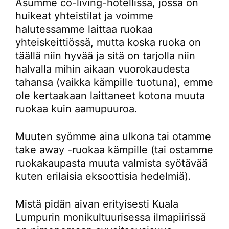
Asumme co-living-hotellissa, jossa on
huikeat yhteistilat ja voimme
halutessamme laittaa ruokaa
yhteiskeittiössä, mutta koska ruoka on
täällä niin hyvää ja sitä on tarjolla niin
halvalla mihin aikaan vuorokaudesta
tahansa (vaikka kämpille tuotuna), emme
ole kertaakaan laittaneet kotona muuta
ruokaa kuin aamupuuroa.
Muuten syömme aina ulkona tai otamme
take away -ruokaa kämpille (tai ostamme
ruokakaupasta muuta valmista syötävää
kuten erilaisia eksoottisia hedelmiä).
Mistä pidän aivan erityisesti Kuala
Lumpurin monikultuurisessa ilmapiirissä