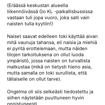
(Eräässä keskustan alueella
liikennöivässä Go KL -paikallisbussissa
vastaan tuli jopa vuoro, joka salli vain
naisten tulla kyytiin!)
Naiset saavat edelleen toki käyttää aivan
mitä vaunuja tahansa, eli naisia ja miehiä
ei pyritä erottelemaan, mutta näiden
tilojen tarkoituksena on ollut luoda
ympäristö, jossa naisten on turvallista
matkustaa (mikä on tietysti hieno asia,
mutta samalla on toki surullista, että
tällaiselle on ollut tarve).
Ongelma oli siis selkeästi tiedostettu ja
siihen näytetään puuttuneen hyvin
onnistuneesti.