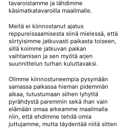
tavaroistamme ja lähdimme
käsimatkatavaroilla maailmalle.
Meitä ei kiinnostanut ajatus
reppureissaamisesta siinä mielessä, että
siirtyisimme jatkuvasti paikasta toiseen,
sillä koimme jatkuvan paikan
vaihtamisen ja sen myötä arjen
suunnittelun turhan kuluttavaksi.
Olimme kiinnostuneempia pysymään
samassa paikassa hieman pidemmän
aikaa, tutustumaan siihen lyhyttä
pyrähdystä paremmin sekä ihan vain
elämään omaa arkeamme maailmalla
niin, että ehdimme tehdä omia
juttujamme, mutta täydentää niitä sitten