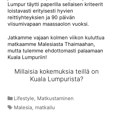
Lumpur täytti paperilla sellaisen kriteerit
loistavasti erityisesti hyvien
reittiyhteyksien ja 90 päivän
viisumivapaan maassaolon vuoksi.
Jatkamme vajaan kolmen viikon kuluttua
matkaamme Malesiasta Thaimaahan,
mutta tulemme ehdottomasti palaamaan
Kuala Lumpuriin!
Millaisia kokemuksia teillä on
Kuala Lumpurista?
Kategoriat
Lifestyle
,
Matkustaminen
Avainsanat
Malesia
,
matkailu