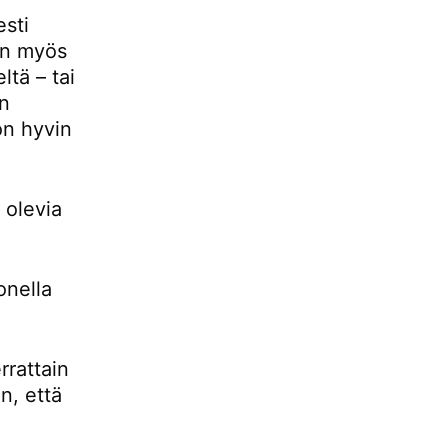
esti
 on myös
ltä – tai
än
 on hyvin
 olevia
onella
rrattain
n, että