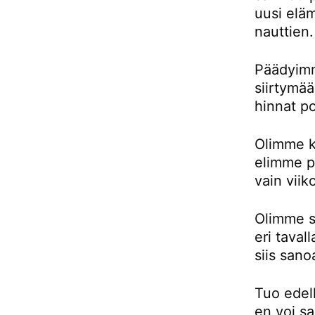
uusi eläm
nauttien.
Päädyimm
siirtymä
hinnat p
Olimme k
elimme pu
vain viik
Olimme si
eri taval
siis sano
Tuo edell
en voi sa