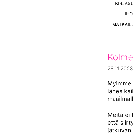
KIRJAS
IH
MATKAIL
Kolme
28.11.2023
Myimme s
lähes ka
maailmall
Meitä ei 
että siir
jatkuvan