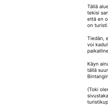
Tällä alu
tekisi sa
että en 
on turist
Tiedän, e
voi kadul
paikallin
Käyn aina
tällä su
Bintangin
(Toki ol
sivustaka
turistiku