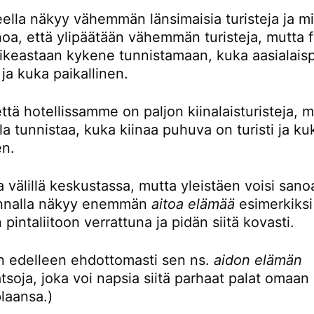
eella näkyy vähemmän länsimaisia turisteja ja mi
noa, että ylipäätään vähemmän turisteja, mutta 
oikeastaan kykene tunnistamaan, kuka aasialaisp
i ja kuka paikallinen.
ttä hotellissamme on paljon kiinalaisturisteja, 
la tunnistaa, kuka kiinaa puhuva on turisti ja ku
en.
 välillä keskustassa, mutta yleistäen voisi sanoa
unnalla näkyy enemmän
aitoa elämää
esimerkiksi
 pintaliitoon verrattuna ja pidän siitä kovasti.
en edelleen ehdottomasti sen ns.
aidon elämän
tsoja, joka voi napsia siitä parhaat palat omaan
plaansa.)