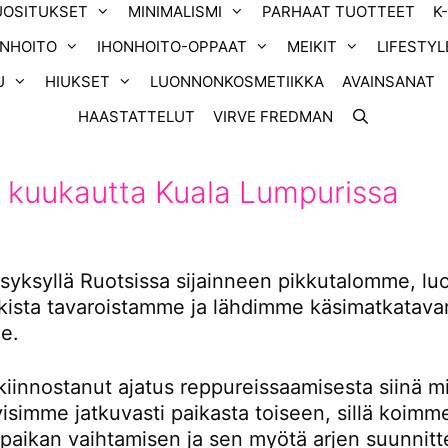
UOSITUKSET
MINIMALISMI
PARHAAT TUOTTEET
K
ONHOITO
IHONHOITO-OPPAAT
MEIKIT
LIFESTYL
U
HIUKSET
LUONNONKOSMETIIKKA
AVAINSANAT
HAASTATTELUT
VIRVE FREDMAN
 kuukautta Kuala Lumpurissa
yksyllä Ruotsissa sijainneen pikkutalomme, l
ikista tavaroistamme ja lähdimme käsimatkatavar
e.
kiinnostanut ajatus reppureissaamisesta siinä m
tyisimme jatkuvasti paikasta toiseen, sillä koimm
 paikan vaihtamisen ja sen myötä arjen suunnitt