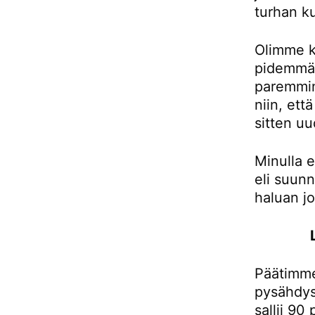
turhan ku
Olimme k
pidemmän
paremmin
niin, et
sitten uu
Minulla e
eli suunn
haluan j
Päätimme
pysähdys
sallii 90