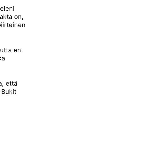
eleni
fakta on,
iirteinen
mutta en
ka
, että
 Bukit