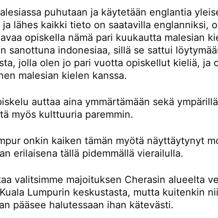
lesiassa puhutaan ja käytetään englantia yleis
a ja lähes kaikki tieto on saatavilla englanniksi,
avaa opiskella nämä pari kuukautta malesian kie
 sanottuna indonesiaa, sillä se sattui löytymä
ta, jolla olen jo pari vuotta opiskellut kieliä, ja
nen malesian kielen kanssa.
piskelu auttaa aina ymmärtämään sekä ympärillä
ttä myös kulttuuria paremmin.
mpur onkin kaiken tämän myötä näyttäytynyt m
an erilaisena tällä pidemmällä vierailulla.
taa valitsimme majoituksen Cherasin alueelta ve
Kuala Lumpurin keskustasta, mutta kuitenkin nii
an pääsee halutessaan ihan kätevästi.