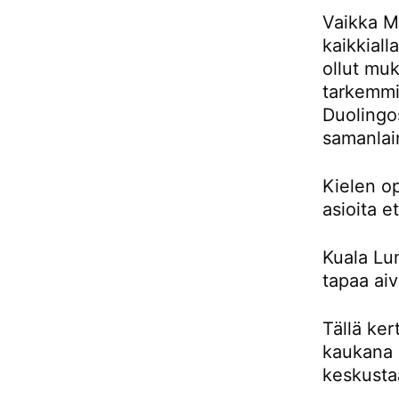
Vaikka Ma
kaikkiall
ollut muk
tarkemmin
Duolingos
samanlai
Kielen o
asioita e
Kuala Lu
tapaa aiv
Tällä ker
kaukana 
keskusta