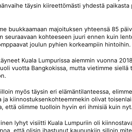
änvaihe täysin kiireettömästi yhdestä paikasta 
e buukkaamaan majoituksen yhteensä 85 päivä
än seuraavaan kohteeseen juuri ennen kuin lent
omppaavat joulun pyhien korkeampiin hintoihin.
äyneet Kuala Lumpurissa aiemmin vuonna 2018
oli vuotta Bangkokissa, mutta vietimme siellä t
on.
lloin myös täysin eri elämäntilanteessa, elimme
la ja kiinnostuksenkohteemmekin olivat toisenlai
a, että olimme tuolloin hyvin eri ihmisiä kuin nyt
inen lyhyt visiitti Kuala Lumpuriin oli kiinnostav
noa, että olisin ihastunut kaupunkiin silloin mi