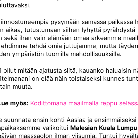
luttavaksi.
iinnostuneempia pysymään samassa paikassa 
 aikaa, tutustumaan siihen lyhyttä pyrähdystä
 sekä ihan vain elämään omaa arkeamme maail
tä ehdimme tehdä omia juttujamme, mutta täydent
den ympäristön tuomilla mahdollisuuksilla.
i ollut mitään ajatusta siitä, kauanko haluaisin n
itelmanani on elää näin toistaiseksi kunnes tunt
otain muuta.
Lue myös:
Kodittomana maailmalla reppu seläss
 suunnata ensin kohti Aasiaa ja ensimmäiseksi
paikaksemme valikoitui
Malesian
Kuala Lumpu
 päivän maassaolon ilman viisumia. Tuntui hyvältä