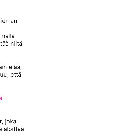
hieman
malla
ää niitä
äin elää,
uu, että
ä
r,
joka
 aloittaa