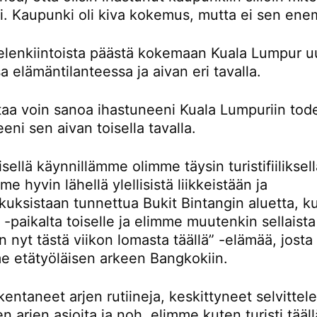
ti. Kaupunki oli kiva kokemus, mutta ei sen en
ielenkiintoista päästä kokemaan Kuala Lumpur u
sa elämäntilanteessa ja aivan eri tavalla.
rtaa voin sanoa ihastuneeni Kuala Lumpuriin tod
eni sen aivan toisella tavalla.
ellä käynnillämme olimme täysin turistifiiliksellä
e hyvin lähellä ylellisistä liikkeistään ja
kuksistaan tunnettua Bukit Bintangin aluetta, k
-paikalta toiselle ja elimme muutenkin sellaista
n nyt tästä viikon lomasta täällä” -elämää, josta
e etätyöläisen arkeen Bangkokiin.
entaneet arjen rutiineja, keskittyneet selvitte
en arjen asioita ja noh, elimme kuten turisti tääll