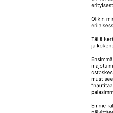
erityises
Olikin m
erilaises
Tällä ke
ja kokene
Ensimmäis
majotuimm
ostoskes
must see 
”nautitaa
palasimm
Emme rak
päivittäs