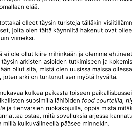
omallaan elää.
ttakai olleet täysin turisteja tälläkin visiitillä
t, joita olen tältä käynniltä hakenut ovat ollee
kuin viimeksi.
ä ei ole ollut kiire mihinkään ja olemme ehtinee
 täysin arkisten asioiden tutkimiseen ja kokemi
kään ollut sitä, mistä olen uusissa maissa olless
, joten arki on tuntunut sen myötä hyvältä.
mukavaa kulkea paikasta toiseen paikallisbusseil
kallisten suosimilla lähiöiden
food courteilla, n
la
ja tienvarsien ruokakojuilla, oppia mistä mitä
nnattaa ostaa, mitä sovelluksia arjessa kannatt
a millä kulkuvälineellä pääsee minnekin.