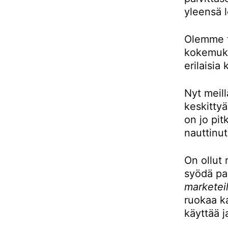
yleensä l
Olemme to
kokemukse
erilaisia 
Nyt meill
keskittyä
on jo pit
nauttinut
On ollut 
syödä pai
marketeil
ruokaa ka
käyttää j