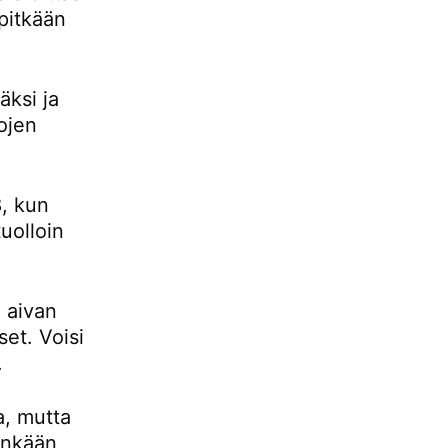
pitkään
ksi ja
ojen
, kun
uolloin
 aivan
set. Voisi
.
a, mutta
tenkään