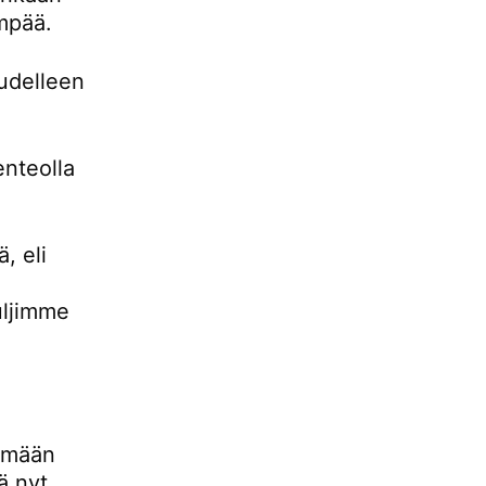
empää.
udelleen
enteolla
, eli
uljimme
lemään
ä nyt