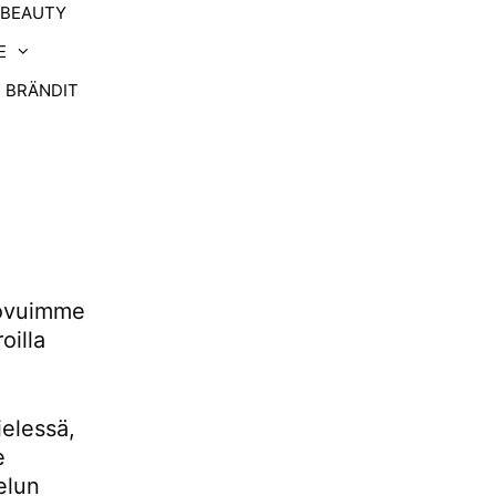
-BEAUTY
E
BRÄNDIT
uovuimme
oilla
ielessä,
e
elun