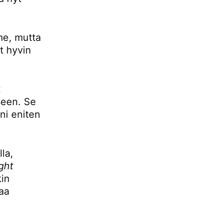
mme, mutta
t hyvin
t
seen. Se
ani eniten
la,
ight
kin
aa