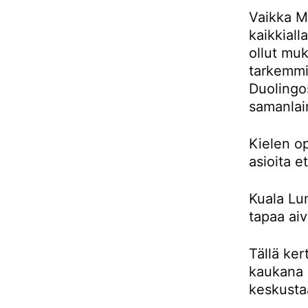
Vaikka Ma
kaikkiall
ollut muk
tarkemmin
Duolingos
samanlai
Kielen o
asioita e
Kuala Lu
tapaa aiv
Tällä ker
kaukana 
keskusta