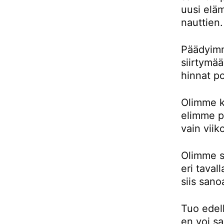
uusi eläm
nauttien.
Päädyimm
siirtymä
hinnat p
Olimme k
elimme pu
vain viik
Olimme si
eri taval
siis sano
Tuo edell
en voi sa