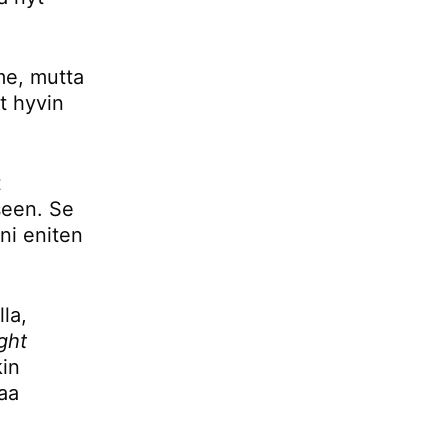
mme, mutta
t hyvin
t
seen. Se
ani eniten
la,
ight
kin
aa