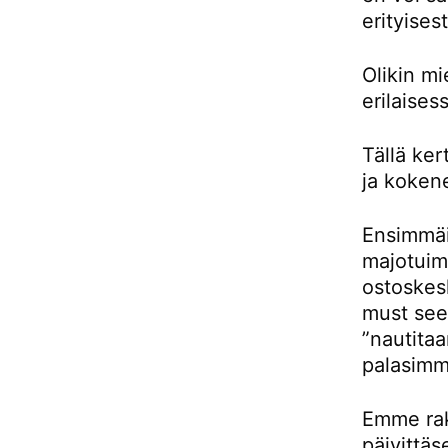
erityises
Olikin m
erilaises
Tällä ke
ja kokene
Ensimmäis
majotuimm
ostoskes
must see 
”nautitaa
palasimm
Emme rak
päivittäs