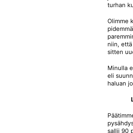
turhan ku
Olimme k
pidemmän
paremmin
niin, et
sitten uu
Minulla e
eli suunn
haluan j
Päätimme
pysähdys
sallii 90