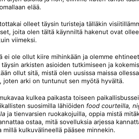
omallaan elää.
ttakai olleet täysin turisteja tälläkin visiitillä
t, joita olen tältä käynniltä hakenut ovat ollee
kuin viimeksi.
ä ei ole ollut kiire mihinkään ja olemme ehtinee
 täysin arkisten asioiden tutkimiseen ja kokemi
kään ollut sitä, mistä olen uusissa maissa olless
, joten arki on tuntunut sen myötä hyvältä.
mukavaa kulkea paikasta toiseen paikallisbusseil
kallisten suosimilla lähiöiden
food courteilla, n
la
ja tienvarsien ruokakojuilla, oppia mistä mitä
nnattaa ostaa, mitä sovelluksia arjessa kannatt
a millä kulkuvälineellä pääsee minnekin.