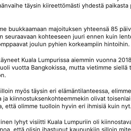
änvaihe täysin kiireettömästi yhdestä paikasta 
e buukkaamaan majoituksen yhteensä 85 päivä
än seuraavaan kohteeseen juuri ennen kuin lent
omppaavat joulun pyhien korkeampiin hintoihin.
äyneet Kuala Lumpurissa aiemmin vuonna 2018
oli vuotta Bangkokissa, mutta vietimme siellä t
on.
lloin myös täysin eri elämäntilanteessa, elimme
la ja kiinnostuksenkohteemmekin olivat toisenlai
a, että olimme tuolloin hyvin eri ihmisiä kuin nyt
inen lyhyt visiitti Kuala Lumpuriin oli kiinnostav
noa, että olisin ihastunut kaupunkiin silloin mi