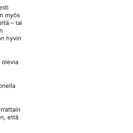
esti
 on myös
ltä – tai
än
 on hyvin
 olevia
onella
rrattain
n, että