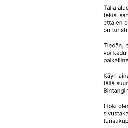
Tällä alu
tekisi sa
että en 
on turist
Tiedän, e
voi kadul
paikallin
Käyn aina
tällä su
Bintangin
(Toki ol
sivustaka
turistiku