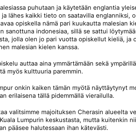
lesiassa puhutaan ja käytetään englantia yleis
a ja lähes kaikki tieto on saatavilla englanniksi,
avaa opiskella nämä pari kuukautta malesian kie
 sanottuna indonesiaa, sillä se sattui löytymä
ta, jolla olen jo pari vuotta opiskellut kieliä, ja
nen malesian kielen kanssa.
piskelu auttaa aina ymmärtämään sekä ympärillä
ttä myös kulttuuria paremmin.
mpur onkin kaiken tämän myötä näyttäytynyt m
an erilaisena tällä pidemmällä vierailulla.
taa valitsimme majoituksen Cherasin alueelta ve
Kuala Lumpurin keskustasta, mutta kuitenkin nii
an pääsee halutessaan ihan kätevästi.