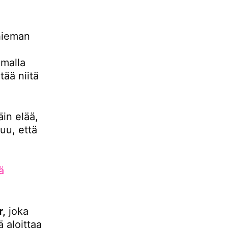
hieman
malla
ää niitä
äin elää,
uu, että
ä
r,
joka
 aloittaa