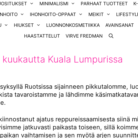
UOSITUKSET
MINIMALISMI
PARHAAT TUOTTEET
K
ONHOITO
IHONHOITO-OPPAAT
MEIKIT
LIFESTYL
U
HIUKSET
LUONNONKOSMETIIKKA
AVAINSANAT
HAASTATTELUT
VIRVE FREDMAN
 kuukautta Kuala Lumpurissa
yksyllä Ruotsissa sijainneen pikkutalomme, l
ikista tavaroistamme ja lähdimme käsimatkatavar
e.
kiinnostanut ajatus reppureissaamisesta siinä m
tyisimme jatkuvasti paikasta toiseen, sillä koimm
 paikan vaihtamisen ja sen myötä arjen suunnitt