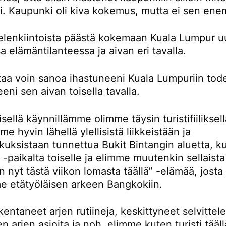
ti. Kaupunki oli kiva kokemus, mutta ei sen en
ielenkiintoista päästä kokemaan Kuala Lumpur u
sa elämäntilanteessa ja aivan eri tavalla.
rtaa voin sanoa ihastuneeni Kuala Lumpuriin tod
eni sen aivan toisella tavalla.
ellä käynnillämme olimme täysin turistifiiliksellä
e hyvin lähellä ylellisistä liikkeistään ja
kuksistaan tunnettua Bukit Bintangin aluetta, k
-paikalta toiselle ja elimme muutenkin sellaista
n nyt tästä viikon lomasta täällä” -elämää, josta
e etätyöläisen arkeen Bangkokiin.
entaneet arjen rutiineja, keskittyneet selvitte
en arjen asioita ja noh, elimme kuten turisti tääll