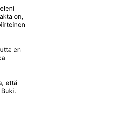
eleni
fakta on,
iirteinen
mutta en
ka
, että
 Bukit