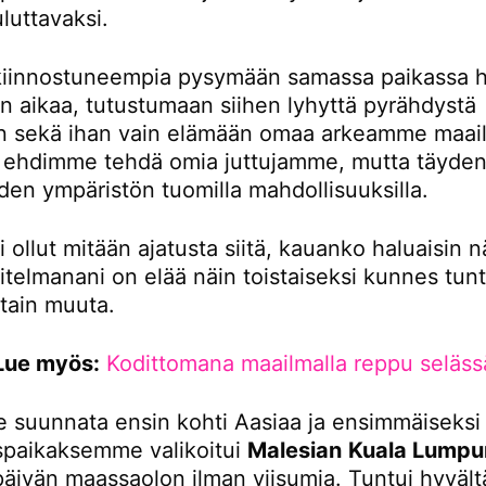
luttavaksi.
iinnostuneempia pysymään samassa paikassa 
 aikaa, tutustumaan siihen lyhyttä pyrähdystä
 sekä ihan vain elämään omaa arkeamme maail
tä ehdimme tehdä omia juttujamme, mutta täydent
den ympäristön tuomilla mahdollisuuksilla.
i ollut mitään ajatusta siitä, kauanko haluaisin n
itelmanani on elää näin toistaiseksi kunnes tunt
otain muuta.
Lue myös:
Kodittomana maailmalla reppu seläss
 suunnata ensin kohti Aasiaa ja ensimmäiseksi
paikaksemme valikoitui
Malesian
Kuala Lumpu
 päivän maassaolon ilman viisumia. Tuntui hyvältä