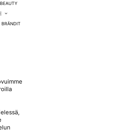
-BEAUTY
E
BRÄNDIT
uovuimme
oilla
ielessä,
e
elun