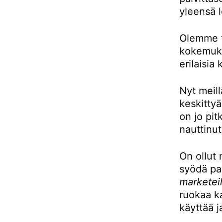
yleensä l
Olemme to
kokemukse
erilaisia 
Nyt meill
keskittyä
on jo pit
nauttinut
On ollut 
syödä pai
marketeil
ruokaa ka
käyttää j