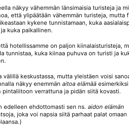
eella näkyy vähemmän länsimaisia turisteja ja mi
noa, että ylipäätään vähemmän turisteja, mutta 
oikeastaan kykene tunnistamaan, kuka aasialaisp
i ja kuka paikallinen.
ttä hotellissamme on paljon kiinalaisturisteja, 
la tunnistaa, kuka kiinaa puhuva on turisti ja ku
en.
 välillä keskustassa, mutta yleistäen voisi sanoa
unnalla näkyy enemmän
aitoa elämää
esimerkiksi
 pintaliitoon verrattuna ja pidän siitä kovasti.
en edelleen ehdottomasti sen ns.
aidon elämän
tsoja, joka voi napsia siitä parhaat palat omaan
plaansa.)