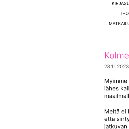
KIRJAS
IH
MATKAIL
Kolme
28.11.2023
Myimme s
lähes ka
maailmall
Meitä ei 
että siir
jatkuvan