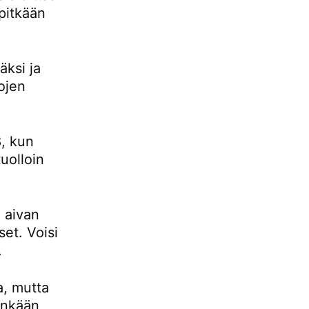
pitkään
ksi ja
ojen
, kun
uolloin
 aivan
set. Voisi
.
a, mutta
tenkään