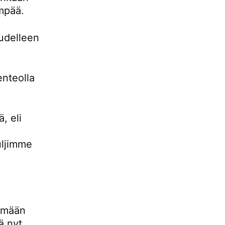
empää.
udelleen
enteolla
, eli
uljimme
lemään
ä nyt