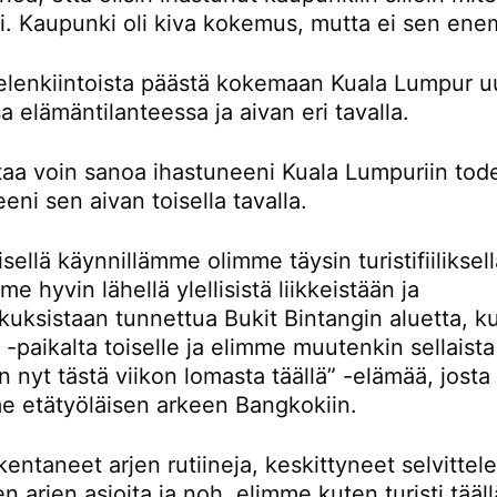
ti. Kaupunki oli kiva kokemus, mutta ei sen en
ielenkiintoista päästä kokemaan Kuala Lumpur u
sa elämäntilanteessa ja aivan eri tavalla.
rtaa voin sanoa ihastuneeni Kuala Lumpuriin tod
eni sen aivan toisella tavalla.
ellä käynnillämme olimme täysin turistifiiliksellä
e hyvin lähellä ylellisistä liikkeistään ja
kuksistaan tunnettua Bukit Bintangin aluetta, k
-paikalta toiselle ja elimme muutenkin sellaista
n nyt tästä viikon lomasta täällä” -elämää, josta
e etätyöläisen arkeen Bangkokiin.
entaneet arjen rutiineja, keskittyneet selvitte
en arjen asioita ja noh, elimme kuten turisti tääll