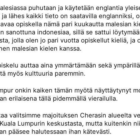
lesiassa puhutaan ja käytetään englantia yleis
a ja lähes kaikki tieto on saatavilla englanniksi,
avaa opiskella nämä pari kuukautta malesian kie
 sanottuna indonesiaa, sillä se sattui löytymä
ta, jolla olen jo pari vuotta opiskellut kieliä, ja
nen malesian kielen kanssa.
piskelu auttaa aina ymmärtämään sekä ympärillä
ttä myös kulttuuria paremmin.
mpur onkin kaiken tämän myötä näyttäytynyt m
an erilaisena tällä pidemmällä vierailulla.
taa valitsimme majoituksen Cherasin alueelta ve
Kuala Lumpurin keskustasta, mutta kuitenkin nii
an pääsee halutessaan ihan kätevästi.