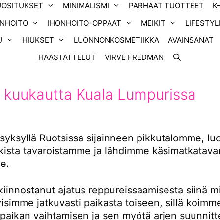
UOSITUKSET
MINIMALISMI
PARHAAT TUOTTEET
K
ONHOITO
IHONHOITO-OPPAAT
MEIKIT
LIFESTYL
U
HIUKSET
LUONNONKOSMETIIKKA
AVAINSANAT
HAASTATTELUT
VIRVE FREDMAN
 kuukautta Kuala Lumpurissa
yksyllä Ruotsissa sijainneen pikkutalomme, l
ikista tavaroistamme ja lähdimme käsimatkatavar
e.
kiinnostanut ajatus reppureissaamisesta siinä m
tyisimme jatkuvasti paikasta toiseen, sillä koimm
 paikan vaihtamisen ja sen myötä arjen suunnitt