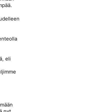
empää.
udelleen
enteolla
, eli
uljimme
lemään
ä nyt