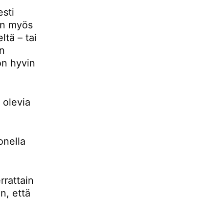
esti
 on myös
ltä – tai
än
 on hyvin
 olevia
onella
rrattain
n, että