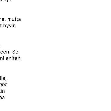
mme, mutta
t hyvin
t
seen. Se
ani eniten
la,
ight
kin
aa