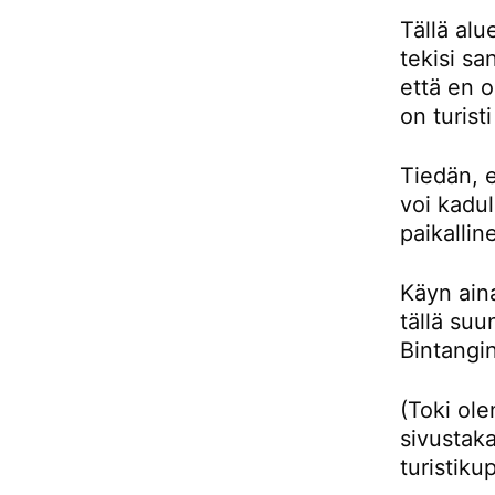
Tällä alu
tekisi sa
että en 
on turist
Tiedän, e
voi kadul
paikallin
Käyn aina
tällä su
Bintangin
(Toki ol
sivustaka
turistiku