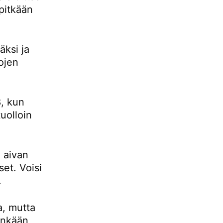
pitkään
ksi ja
ojen
, kun
uolloin
 aivan
set. Voisi
.
a, mutta
tenkään