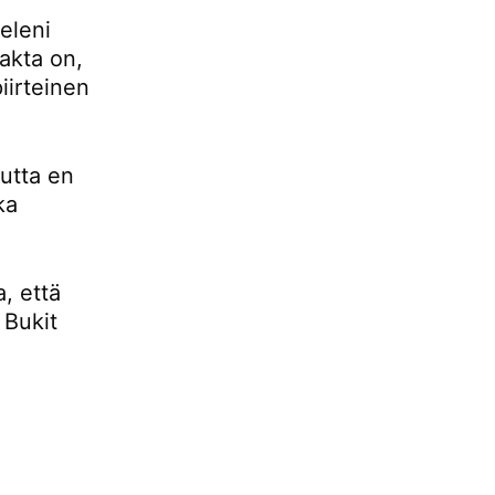
eleni
fakta on,
iirteinen
mutta en
ka
, että
 Bukit