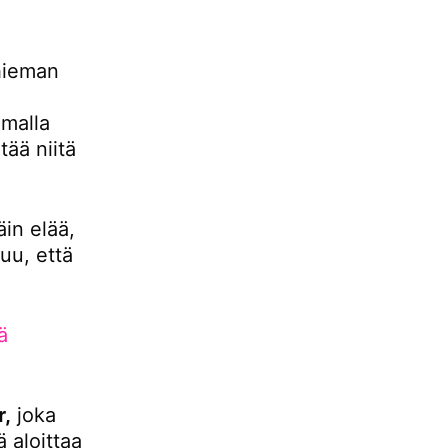
hieman
malla
ää niitä
äin elää,
uu, että
ä
r,
joka
 aloittaa