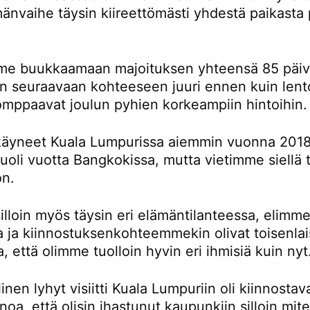
änvaihe täysin kiireettömästi yhdestä paikasta 
e buukkaamaan majoituksen yhteensä 85 päivä
än seuraavaan kohteeseen juuri ennen kuin lent
omppaavat joulun pyhien korkeampiin hintoihin.
äyneet Kuala Lumpurissa aiemmin vuonna 2018
oli vuotta Bangkokissa, mutta vietimme siellä t
on.
lloin myös täysin eri elämäntilanteessa, elimme
la ja kiinnostuksenkohteemmekin olivat toisenlai
a, että olimme tuolloin hyvin eri ihmisiä kuin nyt
inen lyhyt visiitti Kuala Lumpuriin oli kiinnostav
noa, että olisin ihastunut kaupunkiin silloin mi