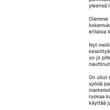
yleensä l
Olemme to
kokemukse
erilaisia 
Nyt meill
keskittyä
on jo pit
nauttinut
On ollut 
syödä pai
marketeil
ruokaa ka
käyttää j