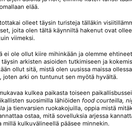
omallaan elää.
ttakai olleet täysin turisteja tälläkin visiitillä
t, joita olen tältä käynniltä hakenut ovat ollee
kuin viimeksi.
ä ei ole ollut kiire mihinkään ja olemme ehtinee
 täysin arkisten asioiden tutkimiseen ja kokemi
kään ollut sitä, mistä olen uusissa maissa olless
, joten arki on tuntunut sen myötä hyvältä.
mukavaa kulkea paikasta toiseen paikallisbusseil
kallisten suosimilla lähiöiden
food courteilla, n
la
ja tienvarsien ruokakojuilla, oppia mistä mitä
nnattaa ostaa, mitä sovelluksia arjessa kannatt
a millä kulkuvälineellä pääsee minnekin.