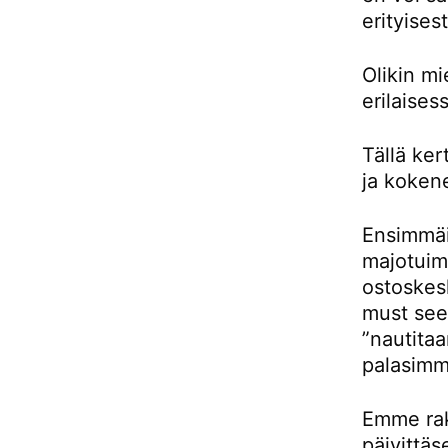
erityises
Olikin m
erilaises
Tällä ke
ja kokene
Ensimmäis
majotuimm
ostoskes
must see 
”nautitaa
palasimm
Emme rak
päivittäs