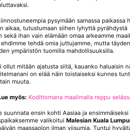
luttavaksi.
iinnostuneempia pysymään samassa paikassa 
 aikaa, tutustumaan siihen lyhyttä pyrähdystä
 sekä ihan vain elämään omaa arkeamme maail
tä ehdimme tehdä omia juttujamme, mutta täydent
den ympäristön tuomilla mahdollisuuksilla.
i ollut mitään ajatusta siitä, kauanko haluaisin n
itelmanani on elää näin toistaiseksi kunnes tunt
otain muuta.
Lue myös:
Kodittomana maailmalla reppu seläss
 suunnata ensin kohti Aasiaa ja ensimmäiseksi
paikaksemme valikoitui
Malesian
Kuala Lumpu
 päivän maassaolon ilman viisumia. Tuntui hyvältä