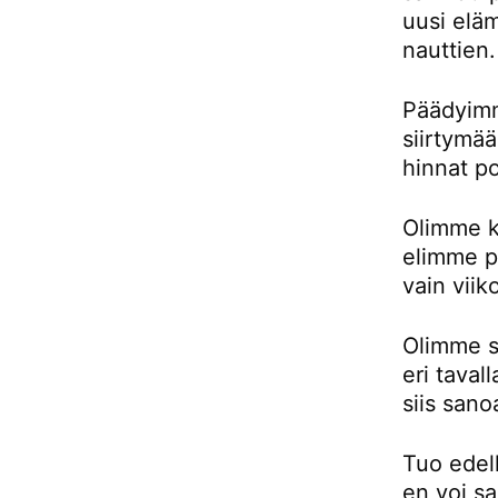
uusi eläm
nauttien.
Päädyimm
siirtymä
hinnat p
Olimme k
elimme pu
vain viik
Olimme si
eri taval
siis sano
Tuo edell
en voi sa