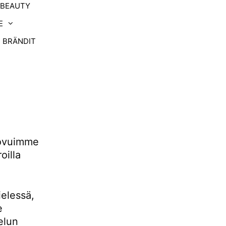
-BEAUTY
E
BRÄNDIT
uovuimme
oilla
ielessä,
e
elun