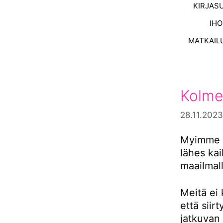
KIRJAS
IH
MATKAIL
Kolme
28.11.2023
Myimme s
lähes ka
maailmall
Meitä ei 
että siir
jatkuvan