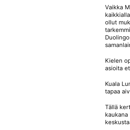
Vaikka Ma
kaikkiall
ollut muk
tarkemmin
Duolingos
samanlai
Kielen o
asioita e
Kuala Lu
tapaa aiv
Tällä ker
kaukana 
keskusta