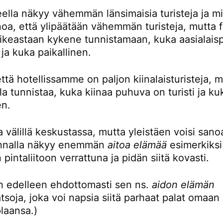
eella näkyy vähemmän länsimaisia turisteja ja mi
noa, että ylipäätään vähemmän turisteja, mutta 
oikeastaan kykene tunnistamaan, kuka aasialaisp
i ja kuka paikallinen.
ttä hotellissamme on paljon kiinalaisturisteja, 
la tunnistaa, kuka kiinaa puhuva on turisti ja ku
en.
 välillä keskustassa, mutta yleistäen voisi sanoa
unnalla näkyy enemmän
aitoa elämää
esimerkiksi
 pintaliitoon verrattuna ja pidän siitä kovasti.
en edelleen ehdottomasti sen ns.
aidon elämän
tsoja, joka voi napsia siitä parhaat palat omaan
plaansa.)