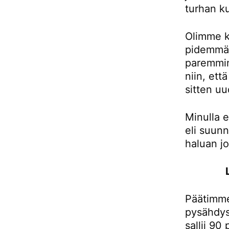
turhan ku
Olimme k
pidemmän
paremmin
niin, et
sitten uu
Minulla e
eli suunn
haluan j
Päätimme
pysähdys
sallii 90