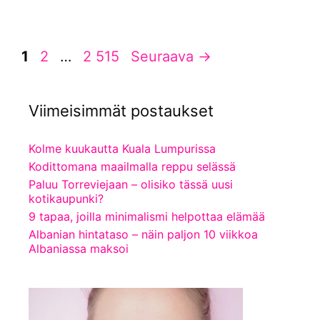
Sivu
Sivu
Sivu
1
2
…
2 515
Seuraava
→
Viimeisimmät postaukset
Kolme kuukautta Kuala Lumpurissa
Kodittomana maailmalla reppu selässä
Paluu Torreviejaan – olisiko tässä uusi
kotikaupunki?
9 tapaa, joilla minimalismi helpottaa elämää
Albanian hintataso – näin paljon 10 viikkoa
Albaniassa maksoi