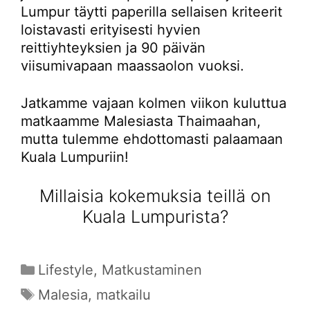
Lumpur täytti paperilla sellaisen kriteerit
loistavasti erityisesti hyvien
reittiyhteyksien ja 90 päivän
viisumivapaan maassaolon vuoksi.
Jatkamme vajaan kolmen viikon kuluttua
matkaamme Malesiasta Thaimaahan,
mutta tulemme ehdottomasti palaamaan
Kuala Lumpuriin!
Millaisia kokemuksia teillä on
Kuala Lumpurista?
Kategoriat
Lifestyle
,
Matkustaminen
Avainsanat
Malesia
,
matkailu