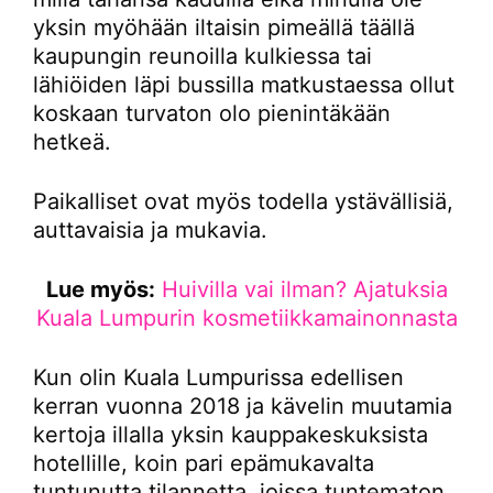
yksin myöhään iltaisin pimeällä täällä
kaupungin reunoilla kulkiessa tai
lähiöiden läpi bussilla matkustaessa ollut
koskaan turvaton olo pienintäkään
hetkeä.
Paikalliset ovat myös todella ystävällisiä,
auttavaisia ja mukavia.
Lue myös:
Huivilla vai ilman? Ajatuksia
Kuala Lumpurin kosmetiikkamainonnasta
Kun olin Kuala Lumpurissa edellisen
kerran vuonna 2018 ja kävelin muutamia
kertoja illalla yksin kauppakeskuksista
hotellille, koin pari epämukavalta
tuntunutta tilannetta, joissa tuntematon