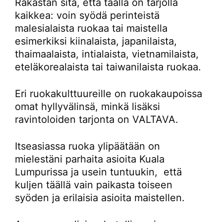
Rakastan sitä, että täällä on tarjolla
kaikkea: voin syödä perinteistä
malesialaista ruokaa tai maistella
esimerkiksi kiinalaista, japanilaista,
thaimaalaista, intialaista, vietnamilaista,
eteläkorealaista tai taiwanilaista ruokaa.
Eri ruokakulttuureille on ruokakaupoissa
omat hyllyvälinsä, minkä lisäksi
ravintoloiden tarjonta on VALTAVA.
Itseasiassa ruoka ylipäätään on
mielestäni parhaita asioita Kuala
Lumpurissa ja usein tuntuukin, että
kuljen täällä vain paikasta toiseen
syöden ja erilaisia asioita maistellen.