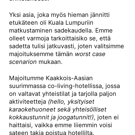
Yksi asia, joka myös hieman jännitti
etukäteen oli Kuala Lumpuriin
matkustaminen sadekaudella. Emme
olleet varmoja tarkoittaisiko se, että
sadetta tulisi jatkuvasti, joten valitsimme
majoituksemme tämän
worst case
scenarion
mukaan.
Majoitumme Kaakkois-Aasian
suurimmassa co-living-hotellissa, jossa
on valtavat yhteistilat ja tarjolla paljon
aktiviteetteja
(hello, yksityiset
karaokehuoneet sekä yhteisölliset
kokkaustunnit ja joogatunnit!)
, joten ei
haittaisi, vaikka emme liiemmin voisi
sateen takia poistua hotellilta.