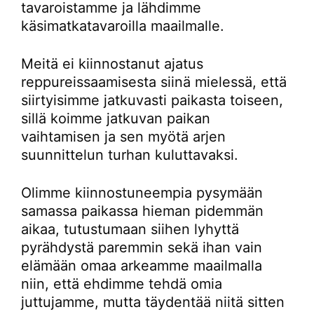
tavaroistamme ja lähdimme
käsimatkatavaroilla maailmalle.
Meitä ei kiinnostanut ajatus
reppureissaamisesta siinä mielessä, että
siirtyisimme jatkuvasti paikasta toiseen,
sillä koimme jatkuvan paikan
vaihtamisen ja sen myötä arjen
suunnittelun turhan kuluttavaksi.
Olimme kiinnostuneempia pysymään
samassa paikassa hieman pidemmän
aikaa, tutustumaan siihen lyhyttä
pyrähdystä paremmin sekä ihan vain
elämään omaa arkeamme maailmalla
niin, että ehdimme tehdä omia
juttujamme, mutta täydentää niitä sitten