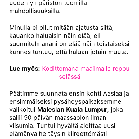
uuden ympäristön tuomilla
mahdollisuuksilla.
Minulla ei ollut mitään ajatusta siitä,
kauanko haluaisin näin elää, eli
suunnitelmanani on elää näin toistaiseksi
kunnes tuntuu, että haluan jotain muuta.
Lue myös:
Kodittomana maailmalla reppu
selässä
Päätimme suunnata ensin kohti Aasiaa ja
ensimmäiseksi pysähdyspaikaksemme
valikoitui
Malesian
Kuala Lumpur,
joka
sallii 90 päivän maassaolon ilman
viisumia. Tuntui hyvältä aloittaa uusi
elämänvaihe täysin kiireettömästi