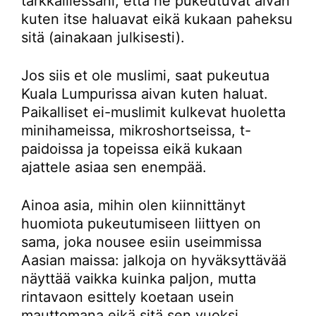
tarkkaillessani, että he pukeutuvat aivan
kuten itse haluavat eikä kukaan paheksu
sitä (ainakaan julkisesti).
Jos siis et ole muslimi, saat pukeutua
Kuala Lumpurissa aivan kuten haluat.
Paikalliset ei-muslimit kulkevat huoletta
minihameissa, mikroshortseissa, t-
paidoissa ja topeissa eikä kukaan
ajattele asiaa sen enempää.
Ainoa asia, mihin olen kiinnittänyt
huomiota pukeutumiseen liittyen on
sama, joka nousee esiin useimmissa
Aasian maissa: jalkoja on hyväksyttävää
näyttää vaikka kuinka paljon, mutta
rintavaon esittely koetaan usein
mauttomana eikä sitä sen vuoksi