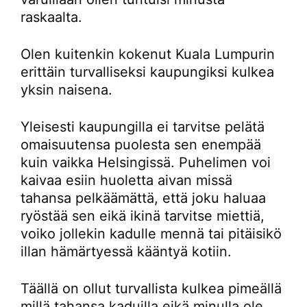
raskaalta.
Olen kuitenkin kokenut Kuala Lumpurin
erittäin turvalliseksi kaupungiksi kulkea
yksin naisena.
Yleisesti kaupungilla ei tarvitse pelätä
omaisuutensa puolesta sen enempää
kuin vaikka Helsingissä. Puhelimen voi
kaivaa esiin huoletta aivan missä
tahansa pelkäämättä, että joku haluaa
ryöstää sen eikä ikinä tarvitse miettiä,
voiko jollekin kadulle mennä tai pitäisikö
illan hämärtyessä kääntyä kotiin.
Täällä on ollut turvallista kulkea pimeällä
millä tahansa kaduilla eikä minulla ole