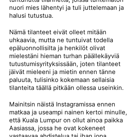
nuori mies lähentyi ja tuli juttelemaan ja
halusi tutustua.
Nämä tilanteet eivät olleet mitään
uhkaavia, mutta ne tuntuivat todella
epäluonnollisilta ja henkilöt olivat
mielestäni hieman turhan päällekäyviä
tutustumisyrityksissään, joten tilanteet
jäivät mieleeni ja mietin ennen tänne
paluuta, tulisinko kokemaan sellaisia
tilanteita täällä pitkään ollessa useinkin.
Mainitsin näistä Instagramissa ennen
matkaa ja useampi nainen kertoi minulle,
että Kuala Lumpur on ollut ainoa paikka
Aasiassa, jossa he ovat kokeneet
vastaavaa ahdistelua tai ihan jopa