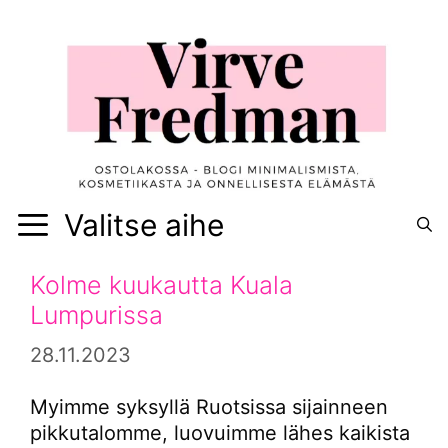
Siirry
sisältöön
Valitse aihe
Kolme kuukautta Kuala
Lumpurissa
28.11.2023
Myimme syksyllä Ruotsissa sijainneen
pikkutalomme, luovuimme lähes kaikista