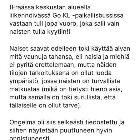
(Eräässä keskustan alueella
liikennöivässä Go KL -paikallisbussissa
vastaan tuli jopa vuoro, joka salli vain
naisten tulla kyytiin!)
Naiset saavat edelleen toki käyttää aivan
mitä vaunuja tahansa, eli naisia ja miehiä
ei pyritä erottelemaan, mutta näiden
tilojen tarkoituksena on ollut luoda
ympäristö, jossa naisten on turvallista
matkustaa (mikä on tietysti hieno asia,
mutta samalla on toki surullista, että
tällaiselle on ollut tarve).
Ongelma oli siis selkeästi tiedostettu ja
siihen näytetään puuttuneen hyvin
onnistuneesti.