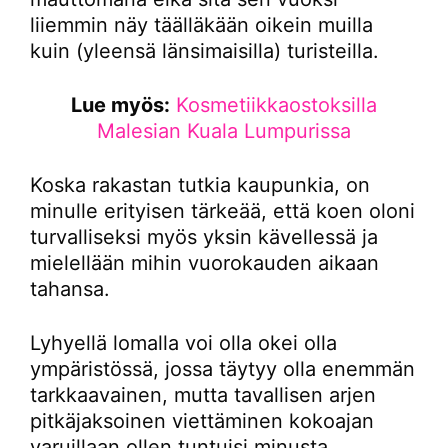
liiemmin näy täälläkään oikein muilla
kuin (yleensä länsimaisilla) turisteilla.
Lue myös:
Kosmetiikkaostoksilla
Malesian Kuala Lumpurissa
Koska rakastan tutkia kaupunkia, on
minulle erityisen tärkeää, että koen oloni
turvalliseksi myös yksin kävellessä ja
mielellään mihin vuorokauden aikaan
tahansa.
Lyhyellä lomalla voi olla okei olla
ympäristössä, jossa täytyy olla enemmän
tarkkaavainen, mutta tavallisen arjen
pitkäjaksoinen viettäminen kokoajan
varuillaan ollen tuntuisi minusta