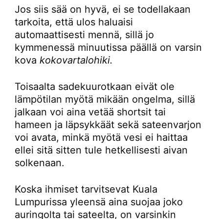
Jos siis sää on hyvä, ei se todellakaan
tarkoita, että ulos haluaisi
automaattisesti mennä, sillä jo
kymmenessä minuutissa päällä on varsin
kova
kokovartalohiki.
Toisaalta sadekuurotkaan eivät ole
lämpötilan myötä mikään ongelma, sillä
jalkaan voi aina vetää shortsit tai
hameen ja läpsykkäät sekä sateenvarjon
voi avata, minkä myötä vesi ei haittaa
ellei sitä sitten tule hetkellisesti aivan
solkenaan.
Koska ihmiset tarvitsevat Kuala
Lumpurissa yleensä aina suojaa joko
auringolta tai sateelta, on varsinkin