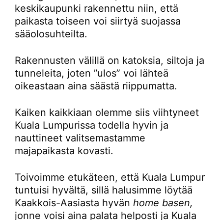
keskikaupunki rakennettu niin, että
paikasta toiseen voi siirtyä suojassa
sääolosuhteilta.
Rakennusten välillä on katoksia, siltoja ja
tunneleita, joten ”ulos” voi lähteä
oikeastaan aina säästä riippumatta.
Kaiken kaikkiaan olemme siis viihtyneet
Kuala Lumpurissa todella hyvin ja
nauttineet valitsemastamme
majapaikasta kovasti.
Toivoimme etukäteen, että Kuala Lumpur
tuntuisi hyvältä, sillä halusimme löytää
Kaakkois-Aasiasta hyvän
home basen,
jonne voisi aina palata helposti ja Kuala