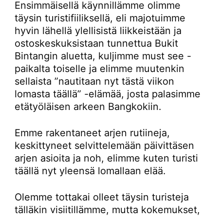
Ensimmäisellä käynnillämme olimme
täysin turistifiiliksellä, eli majotuimme
hyvin lähellä ylellisistä liikkeistään ja
ostoskeskuksistaan tunnettua Bukit
Bintangin aluetta, kuljimme must see -
paikalta toiselle ja elimme muutenkin
sellaista ”nautitaan nyt tästä viikon
lomasta täällä” -elämää, josta palasimme
etätyöläisen arkeen Bangkokiin.
Emme rakentaneet arjen rutiineja,
keskittyneet selvittelemään päivittäsen
arjen asioita ja noh, elimme kuten turisti
täällä nyt yleensä lomallaan elää.
Olemme tottakai olleet täysin turisteja
tälläkin visiitillämme, mutta kokemukset,