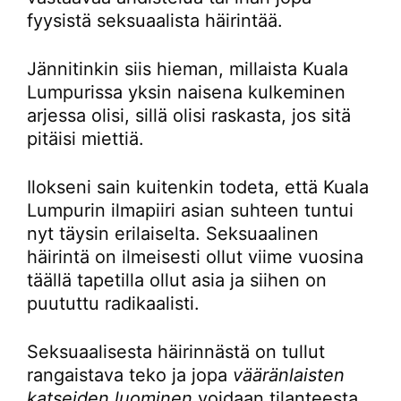
fyysistä seksuaalista häirintää.
Jännitinkin siis hieman, millaista Kuala
Lumpurissa yksin naisena kulkeminen
arjessa olisi, sillä olisi raskasta, jos sitä
pitäisi miettiä.
Ilokseni sain kuitenkin todeta, että Kuala
Lumpurin ilmapiiri asian suhteen tuntui
nyt täysin erilaiselta. Seksuaalinen
häirintä on ilmeisesti ollut viime vuosina
täällä tapetilla ollut asia ja siihen on
puututtu radikaalisti.
Seksuaalisesta häirinnästä on tullut
rangaistava teko ja jopa
vääränlaisten
katseiden luominen
voidaan tilanteesta