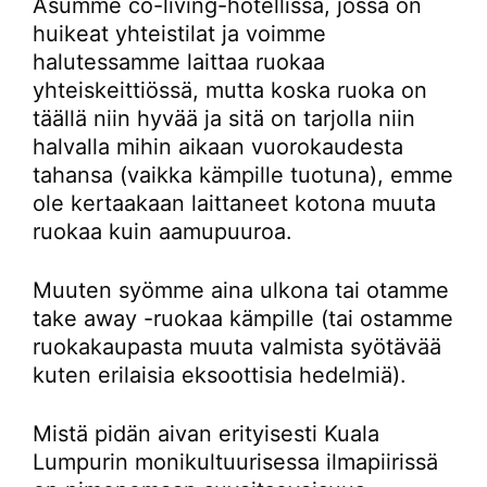
Asumme co-living-hotellissa, jossa on
huikeat yhteistilat ja voimme
halutessamme laittaa ruokaa
yhteiskeittiössä, mutta koska ruoka on
täällä niin hyvää ja sitä on tarjolla niin
halvalla mihin aikaan vuorokaudesta
tahansa (vaikka kämpille tuotuna), emme
ole kertaakaan laittaneet kotona muuta
ruokaa kuin aamupuuroa.
Muuten syömme aina ulkona tai otamme
take away -ruokaa kämpille (tai ostamme
ruokakaupasta muuta valmista syötävää
kuten erilaisia eksoottisia hedelmiä).
Mistä pidän aivan erityisesti Kuala
Lumpurin monikultuurisessa ilmapiirissä