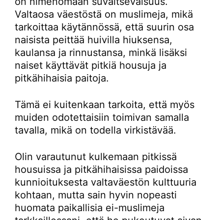
on nimenomaan suvaitsevaisuus.
Valtaosa väestöstä on muslimeja, mikä
tarkoittaa käytännössä, että suurin osa
naisista peittää huivilla hiuksensa,
kaulansa ja rinnustansa, minkä lisäksi
naiset käyttävät pitkiä housuja ja
pitkähihaisia paitoja.
Tämä ei kuitenkaan tarkoita, että myös
muiden odotettaisiin toimivan samalla
tavalla, mikä on todella virkistävää.
Olin varautunut kulkemaan pitkissä
housuissa ja pitkähihaisissa paidoissa
kunnioituksesta valtaväestön kulttuuria
kohtaan, mutta sain hyvin nopeasti
huomata paikallisia ei-muslimeja