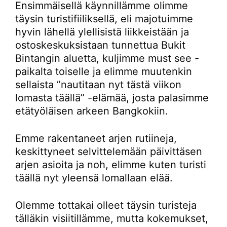
Ensimmäisellä käynnillämme olimme
täysin turistifiiliksellä, eli majotuimme
hyvin lähellä ylellisistä liikkeistään ja
ostoskeskuksistaan tunnettua Bukit
Bintangin aluetta, kuljimme must see -
paikalta toiselle ja elimme muutenkin
sellaista ”nautitaan nyt tästä viikon
lomasta täällä” -elämää, josta palasimme
etätyöläisen arkeen Bangkokiin.
Emme rakentaneet arjen rutiineja,
keskittyneet selvittelemään päivittäsen
arjen asioita ja noh, elimme kuten turisti
täällä nyt yleensä lomallaan elää.
Olemme tottakai olleet täysin turisteja
tälläkin visiitillämme, mutta kokemukset,