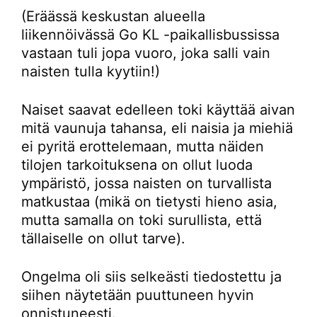
(Eräässä keskustan alueella
liikennöivässä Go KL -paikallisbussissa
vastaan tuli jopa vuoro, joka salli vain
naisten tulla kyytiin!)
Naiset saavat edelleen toki käyttää aivan
mitä vaunuja tahansa, eli naisia ja miehiä
ei pyritä erottelemaan, mutta näiden
tilojen tarkoituksena on ollut luoda
ympäristö, jossa naisten on turvallista
matkustaa (mikä on tietysti hieno asia,
mutta samalla on toki surullista, että
tällaiselle on ollut tarve).
Ongelma oli siis selkeästi tiedostettu ja
siihen näytetään puuttuneen hyvin
onnistuneesti.