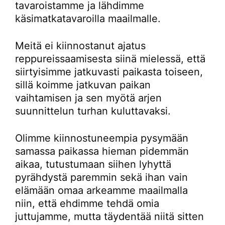
tavaroistamme ja lähdimme
käsimatkatavaroilla maailmalle.
Meitä ei kiinnostanut ajatus
reppureissaamisesta siinä mielessä, että
siirtyisimme jatkuvasti paikasta toiseen,
sillä koimme jatkuvan paikan
vaihtamisen ja sen myötä arjen
suunnittelun turhan kuluttavaksi.
Olimme kiinnostuneempia pysymään
samassa paikassa hieman pidemmän
aikaa, tutustumaan siihen lyhyttä
pyrähdystä paremmin sekä ihan vain
elämään omaa arkeamme maailmalla
niin, että ehdimme tehdä omia
juttujamme, mutta täydentää niitä sitten