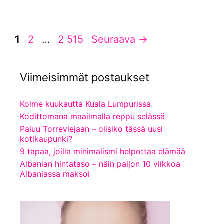
Sivu
Sivu
Sivu
1
2
…
2 515
Seuraava
→
Viimeisimmät postaukset
Kolme kuukautta Kuala Lumpurissa
Kodittomana maailmalla reppu selässä
Paluu Torreviejaan – olisiko tässä uusi
kotikaupunki?
9 tapaa, joilla minimalismi helpottaa elämää
Albanian hintataso – näin paljon 10 viikkoa
Albaniassa maksoi