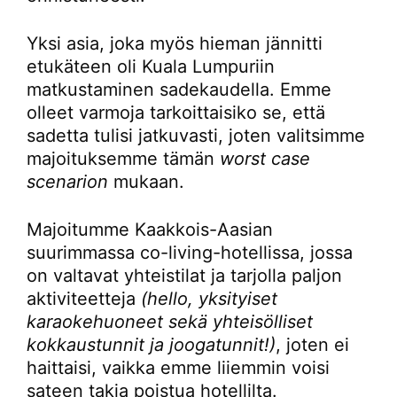
Yksi asia, joka myös hieman jännitti
etukäteen oli Kuala Lumpuriin
matkustaminen sadekaudella. Emme
olleet varmoja tarkoittaisiko se, että
sadetta tulisi jatkuvasti, joten valitsimme
majoituksemme tämän
worst case
scenarion
mukaan.
Majoitumme Kaakkois-Aasian
suurimmassa co-living-hotellissa, jossa
on valtavat yhteistilat ja tarjolla paljon
aktiviteetteja
(hello, yksityiset
karaokehuoneet sekä yhteisölliset
kokkaustunnit ja joogatunnit!)
, joten ei
haittaisi, vaikka emme liiemmin voisi
sateen takia poistua hotellilta.