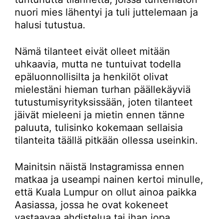
nuori mies lähentyi ja tuli juttelemaan ja
halusi tutustua.
Nämä tilanteet eivät olleet mitään
uhkaavia, mutta ne tuntuivat todella
epäluonnollisilta ja henkilöt olivat
mielestäni hieman turhan päällekäyviä
tutustumisyrityksissään, joten tilanteet
jäivät mieleeni ja mietin ennen tänne
paluuta, tulisinko kokemaan sellaisia
tilanteita täällä pitkään ollessa useinkin.
Mainitsin näistä Instagramissa ennen
matkaa ja useampi nainen kertoi minulle,
että Kuala Lumpur on ollut ainoa paikka
Aasiassa, jossa he ovat kokeneet
vastaavaa ahdistelua tai ihan jopa