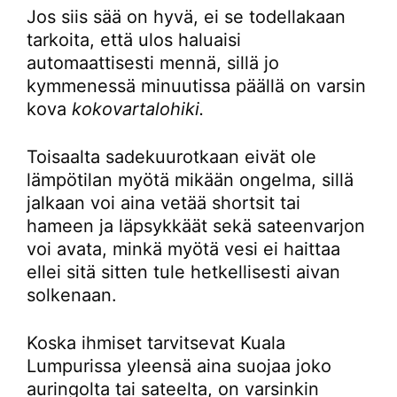
Jos siis sää on hyvä, ei se todellakaan
tarkoita, että ulos haluaisi
automaattisesti mennä, sillä jo
kymmenessä minuutissa päällä on varsin
kova
kokovartalohiki.
Toisaalta sadekuurotkaan eivät ole
lämpötilan myötä mikään ongelma, sillä
jalkaan voi aina vetää shortsit tai
hameen ja läpsykkäät sekä sateenvarjon
voi avata, minkä myötä vesi ei haittaa
ellei sitä sitten tule hetkellisesti aivan
solkenaan.
Koska ihmiset tarvitsevat Kuala
Lumpurissa yleensä aina suojaa joko
auringolta tai sateelta, on varsinkin