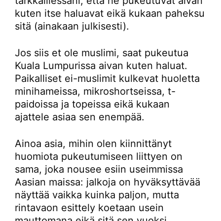
tarkkaillessani, että he pukeutuvat aivan
kuten itse haluavat eikä kukaan paheksu
sitä (ainakaan julkisesti).
Jos siis et ole muslimi, saat pukeutua
Kuala Lumpurissa aivan kuten haluat.
Paikalliset ei-muslimit kulkevat huoletta
minihameissa, mikroshortseissa, t-
paidoissa ja topeissa eikä kukaan
ajattele asiaa sen enempää.
Ainoa asia, mihin olen kiinnittänyt
huomiota pukeutumiseen liittyen on
sama, joka nousee esiin useimmissa
Aasian maissa: jalkoja on hyväksyttävää
näyttää vaikka kuinka paljon, mutta
rintavaon esittely koetaan usein
mauttomana eikä sitä sen vuoksi