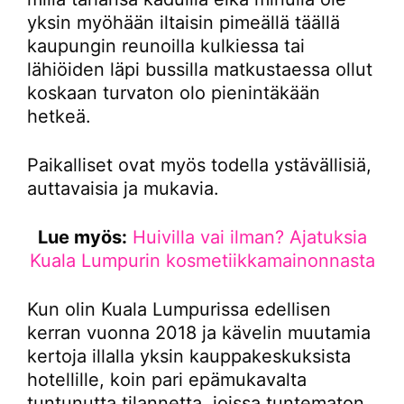
yksin myöhään iltaisin pimeällä täällä
kaupungin reunoilla kulkiessa tai
lähiöiden läpi bussilla matkustaessa ollut
koskaan turvaton olo pienintäkään
hetkeä.
Paikalliset ovat myös todella ystävällisiä,
auttavaisia ja mukavia.
Lue myös:
Huivilla vai ilman? Ajatuksia
Kuala Lumpurin kosmetiikkamainonnasta
Kun olin Kuala Lumpurissa edellisen
kerran vuonna 2018 ja kävelin muutamia
kertoja illalla yksin kauppakeskuksista
hotellille, koin pari epämukavalta
tuntunutta tilannetta, joissa tuntematon