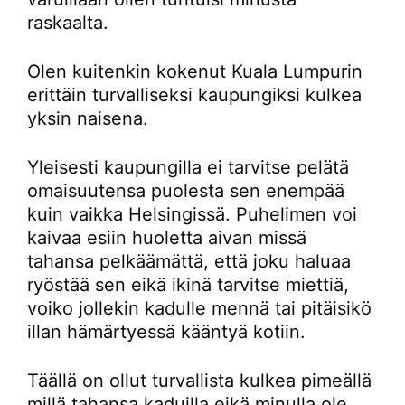
raskaalta.
Olen kuitenkin kokenut Kuala Lumpurin
erittäin turvalliseksi kaupungiksi kulkea
yksin naisena.
Yleisesti kaupungilla ei tarvitse pelätä
omaisuutensa puolesta sen enempää
kuin vaikka Helsingissä. Puhelimen voi
kaivaa esiin huoletta aivan missä
tahansa pelkäämättä, että joku haluaa
ryöstää sen eikä ikinä tarvitse miettiä,
voiko jollekin kadulle mennä tai pitäisikö
illan hämärtyessä kääntyä kotiin.
Täällä on ollut turvallista kulkea pimeällä
millä tahansa kaduilla eikä minulla ole