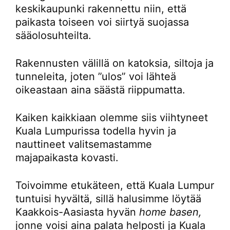
keskikaupunki rakennettu niin, että
paikasta toiseen voi siirtyä suojassa
sääolosuhteilta.
Rakennusten välillä on katoksia, siltoja ja
tunneleita, joten ”ulos” voi lähteä
oikeastaan aina säästä riippumatta.
Kaiken kaikkiaan olemme siis viihtyneet
Kuala Lumpurissa todella hyvin ja
nauttineet valitsemastamme
majapaikasta kovasti.
Toivoimme etukäteen, että Kuala Lumpur
tuntuisi hyvältä, sillä halusimme löytää
Kaakkois-Aasiasta hyvän
home basen,
jonne voisi aina palata helposti ja Kuala