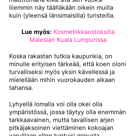
liiemmin näy täälläkään oikein muilla
kuin (yleensä länsimaisilla) turisteilla.
Lue myös:
Kosmetiikkaostoksilla
Malesian Kuala Lumpurissa
Koska rakastan tutkia kaupunkia, on
minulle erityisen tärkeää, että koen oloni
turvalliseksi myös yksin kävellessä ja
mielellään mihin vuorokauden aikaan
tahansa.
Lyhyellä lomalla voi olla okei olla
ympäristössä, jossa täytyy olla enemmän
tarkkaavainen, mutta tavallisen arjen
pitkäjaksoinen viettäminen kokoajan
varuillaan ollen tuntuisi minusta