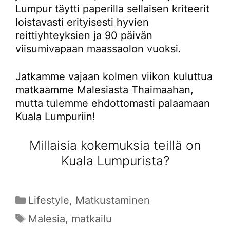
Lumpur täytti paperilla sellaisen kriteerit
loistavasti erityisesti hyvien
reittiyhteyksien ja 90 päivän
viisumivapaan maassaolon vuoksi.
Jatkamme vajaan kolmen viikon kuluttua
matkaamme Malesiasta Thaimaahan,
mutta tulemme ehdottomasti palaamaan
Kuala Lumpuriin!
Millaisia kokemuksia teillä on
Kuala Lumpurista?
Kategoriat
Lifestyle
,
Matkustaminen
Avainsanat
Malesia
,
matkailu