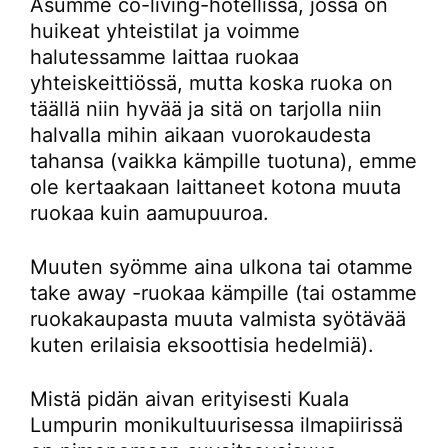
Asumme co-living-hotellissa, jossa on
huikeat yhteistilat ja voimme
halutessamme laittaa ruokaa
yhteiskeittiössä, mutta koska ruoka on
täällä niin hyvää ja sitä on tarjolla niin
halvalla mihin aikaan vuorokaudesta
tahansa (vaikka kämpille tuotuna), emme
ole kertaakaan laittaneet kotona muuta
ruokaa kuin aamupuuroa.
Muuten syömme aina ulkona tai otamme
take away -ruokaa kämpille (tai ostamme
ruokakaupasta muuta valmista syötävää
kuten erilaisia eksoottisia hedelmiä).
Mistä pidän aivan erityisesti Kuala
Lumpurin monikultuurisessa ilmapiirissä