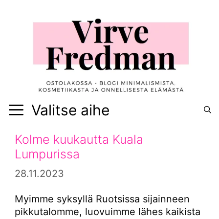
Siirry
sisältöön
Valitse aihe
Kolme kuukautta Kuala
Lumpurissa
28.11.2023
Myimme syksyllä Ruotsissa sijainneen
pikkutalomme, luovuimme lähes kaikista