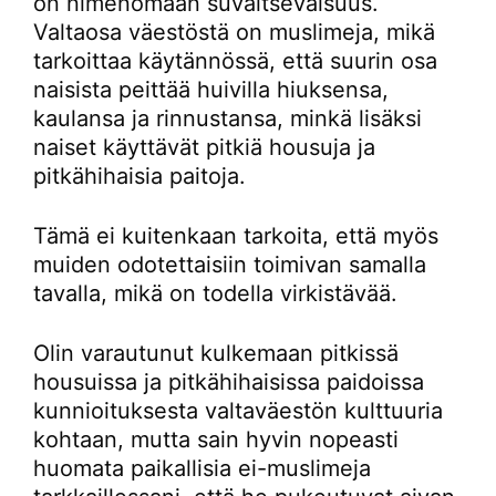
on nimenomaan suvaitsevaisuus.
Valtaosa väestöstä on muslimeja, mikä
tarkoittaa käytännössä, että suurin osa
naisista peittää huivilla hiuksensa,
kaulansa ja rinnustansa, minkä lisäksi
naiset käyttävät pitkiä housuja ja
pitkähihaisia paitoja.
Tämä ei kuitenkaan tarkoita, että myös
muiden odotettaisiin toimivan samalla
tavalla, mikä on todella virkistävää.
Olin varautunut kulkemaan pitkissä
housuissa ja pitkähihaisissa paidoissa
kunnioituksesta valtaväestön kulttuuria
kohtaan, mutta sain hyvin nopeasti
huomata paikallisia ei-muslimeja