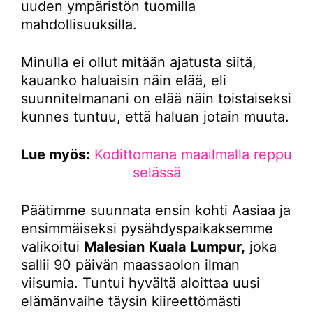
uuden ympäristön tuomilla
mahdollisuuksilla.
Minulla ei ollut mitään ajatusta siitä,
kauanko haluaisin näin elää, eli
suunnitelmanani on elää näin toistaiseksi
kunnes tuntuu, että haluan jotain muuta.
Lue myös:
Kodittomana maailmalla reppu
selässä
Päätimme suunnata ensin kohti Aasiaa ja
ensimmäiseksi pysähdyspaikaksemme
valikoitui
Malesian
Kuala Lumpur,
joka
sallii 90 päivän maassaolon ilman
viisumia. Tuntui hyvältä aloittaa uusi
elämänvaihe täysin kiireettömästi