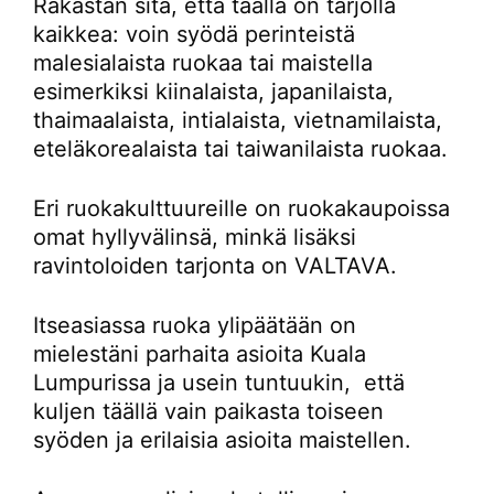
Rakastan sitä, että täällä on tarjolla
kaikkea: voin syödä perinteistä
malesialaista ruokaa tai maistella
esimerkiksi kiinalaista, japanilaista,
thaimaalaista, intialaista, vietnamilaista,
eteläkorealaista tai taiwanilaista ruokaa.
Eri ruokakulttuureille on ruokakaupoissa
omat hyllyvälinsä, minkä lisäksi
ravintoloiden tarjonta on VALTAVA.
Itseasiassa ruoka ylipäätään on
mielestäni parhaita asioita Kuala
Lumpurissa ja usein tuntuukin, että
kuljen täällä vain paikasta toiseen
syöden ja erilaisia asioita maistellen.