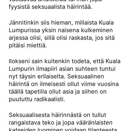
fyysistä seksuaalista häirintää.
Jännitinkin siis hieman, millaista Kuala
Lumpurissa yksin naisena kulkeminen
arjessa olisi, sillä olisi raskasta, jos sitä
pitäisi miettiä.
Ilokseni sain kuitenkin todeta, että Kuala
Lumpurin ilmapiiri asian suhteen tuntui
nyt täysin erilaiselta. Seksuaalinen
häirintä on ilmeisesti ollut viime vuosina
täällä tapetilla ollut asia ja siihen on
puututtu radikaalisti.
Seksuaalisesta häirinnästä on tullut
rangaistava teko ja jopa
vääränlaisten
katseiden luominen
voidaan tilanteesta