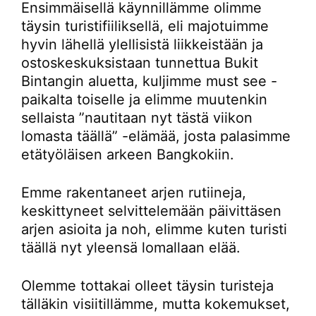
Ensimmäisellä käynnillämme olimme
täysin turistifiiliksellä, eli majotuimme
hyvin lähellä ylellisistä liikkeistään ja
ostoskeskuksistaan tunnettua Bukit
Bintangin aluetta, kuljimme must see -
paikalta toiselle ja elimme muutenkin
sellaista ”nautitaan nyt tästä viikon
lomasta täällä” -elämää, josta palasimme
etätyöläisen arkeen Bangkokiin.
Emme rakentaneet arjen rutiineja,
keskittyneet selvittelemään päivittäsen
arjen asioita ja noh, elimme kuten turisti
täällä nyt yleensä lomallaan elää.
Olemme tottakai olleet täysin turisteja
tälläkin visiitillämme, mutta kokemukset,