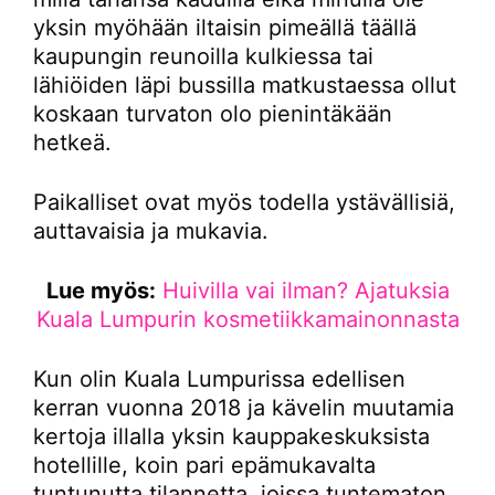
yksin myöhään iltaisin pimeällä täällä
kaupungin reunoilla kulkiessa tai
lähiöiden läpi bussilla matkustaessa ollut
koskaan turvaton olo pienintäkään
hetkeä.
Paikalliset ovat myös todella ystävällisiä,
auttavaisia ja mukavia.
Lue myös:
Huivilla vai ilman? Ajatuksia
Kuala Lumpurin kosmetiikkamainonnasta
Kun olin Kuala Lumpurissa edellisen
kerran vuonna 2018 ja kävelin muutamia
kertoja illalla yksin kauppakeskuksista
hotellille, koin pari epämukavalta
tuntunutta tilannetta, joissa tuntematon