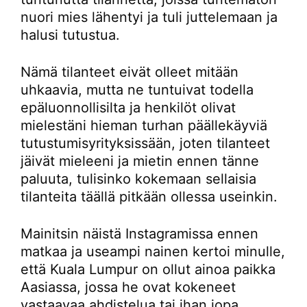
nuori mies lähentyi ja tuli juttelemaan ja
halusi tutustua.
Nämä tilanteet eivät olleet mitään
uhkaavia, mutta ne tuntuivat todella
epäluonnollisilta ja henkilöt olivat
mielestäni hieman turhan päällekäyviä
tutustumisyrityksissään, joten tilanteet
jäivät mieleeni ja mietin ennen tänne
paluuta, tulisinko kokemaan sellaisia
tilanteita täällä pitkään ollessa useinkin.
Mainitsin näistä Instagramissa ennen
matkaa ja useampi nainen kertoi minulle,
että Kuala Lumpur on ollut ainoa paikka
Aasiassa, jossa he ovat kokeneet
vastaavaa ahdistelua tai ihan jopa