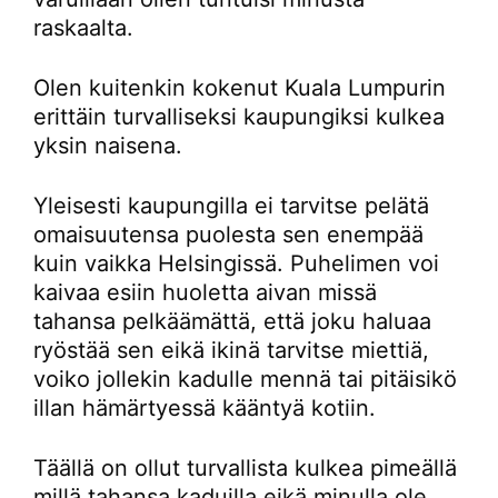
raskaalta.
Olen kuitenkin kokenut Kuala Lumpurin
erittäin turvalliseksi kaupungiksi kulkea
yksin naisena.
Yleisesti kaupungilla ei tarvitse pelätä
omaisuutensa puolesta sen enempää
kuin vaikka Helsingissä. Puhelimen voi
kaivaa esiin huoletta aivan missä
tahansa pelkäämättä, että joku haluaa
ryöstää sen eikä ikinä tarvitse miettiä,
voiko jollekin kadulle mennä tai pitäisikö
illan hämärtyessä kääntyä kotiin.
Täällä on ollut turvallista kulkea pimeällä
millä tahansa kaduilla eikä minulla ole