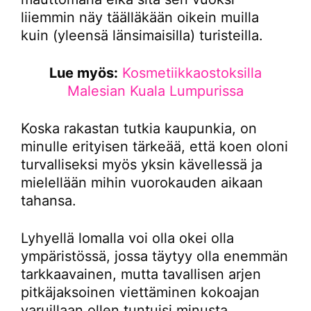
liiemmin näy täälläkään oikein muilla
kuin (yleensä länsimaisilla) turisteilla.
Lue myös:
Kosmetiikkaostoksilla
Malesian Kuala Lumpurissa
Koska rakastan tutkia kaupunkia, on
minulle erityisen tärkeää, että koen oloni
turvalliseksi myös yksin kävellessä ja
mielellään mihin vuorokauden aikaan
tahansa.
Lyhyellä lomalla voi olla okei olla
ympäristössä, jossa täytyy olla enemmän
tarkkaavainen, mutta tavallisen arjen
pitkäjaksoinen viettäminen kokoajan
varuillaan ollen tuntuisi minusta