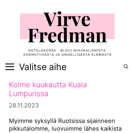
Siirry
sisältöön
Valitse aihe
Kolme kuukautta Kuala
Lumpurissa
28.11.2023
Myimme syksyllä Ruotsissa sijainneen
pikkutalomme, luovuimme lähes kaikista