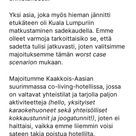
Yksi asia, joka myös hieman jännitti
etukäteen oli Kuala Lumpuriin
matkustaminen sadekaudella. Emme
olleet varmoja tarkoittaisiko se, että
sadetta tulisi jatkuvasti, joten valitsimme
majoituksemme tämän
worst case
scenarion
mukaan.
Majoitumme Kaakkois-Aasian
suurimmassa co-living-hotellissa, jossa
on valtavat yhteistilat ja tarjolla paljon
aktiviteetteja
(hello, yksityiset
karaokehuoneet sekä yhteisölliset
kokkaustunnit ja joogatunnit!)
, joten ei
haittaisi, vaikka emme liiemmin voisi
sateen takia poistua hotellilta.