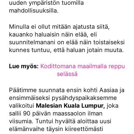
uuden ympäristön tuomilla
mahdollisuuksilla.
Minulla ei ollut mitään ajatusta siitä,
kauanko haluaisin näin elää, eli
suunnitelmanani on elää näin toistaiseksi
kunnes tuntuu, että haluan jotain muuta.
Lue myös:
Kodittomana maailmalla reppu
selässä
Päätimme suunnata ensin kohti Aasiaa ja
ensimmäiseksi pysähdyspaikaksemme
valikoitui
Malesian
Kuala Lumpur,
joka
sallii 90 päivän maassaolon ilman
viisumia. Tuntui hyvältä aloittaa uusi
elämänvaihe täysin kiireettömästi