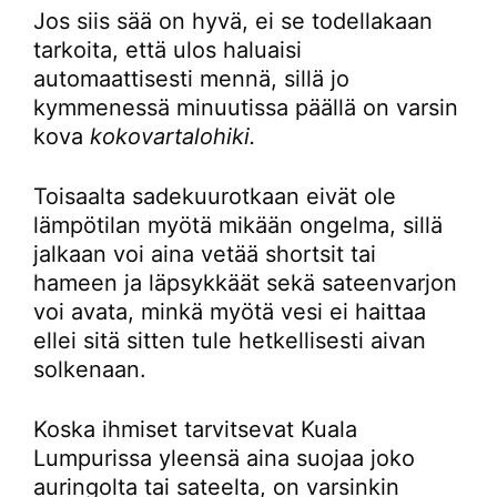
Jos siis sää on hyvä, ei se todellakaan
tarkoita, että ulos haluaisi
automaattisesti mennä, sillä jo
kymmenessä minuutissa päällä on varsin
kova
kokovartalohiki.
Toisaalta sadekuurotkaan eivät ole
lämpötilan myötä mikään ongelma, sillä
jalkaan voi aina vetää shortsit tai
hameen ja läpsykkäät sekä sateenvarjon
voi avata, minkä myötä vesi ei haittaa
ellei sitä sitten tule hetkellisesti aivan
solkenaan.
Koska ihmiset tarvitsevat Kuala
Lumpurissa yleensä aina suojaa joko
auringolta tai sateelta, on varsinkin