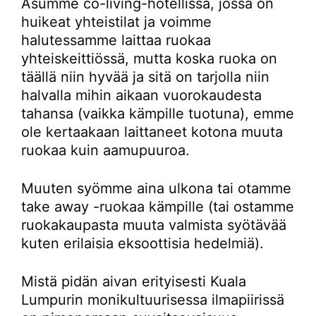
Asumme co-living-hotellissa, jossa on
huikeat yhteistilat ja voimme
halutessamme laittaa ruokaa
yhteiskeittiössä, mutta koska ruoka on
täällä niin hyvää ja sitä on tarjolla niin
halvalla mihin aikaan vuorokaudesta
tahansa (vaikka kämpille tuotuna), emme
ole kertaakaan laittaneet kotona muuta
ruokaa kuin aamupuuroa.
Muuten syömme aina ulkona tai otamme
take away -ruokaa kämpille (tai ostamme
ruokakaupasta muuta valmista syötävää
kuten erilaisia eksoottisia hedelmiä).
Mistä pidän aivan erityisesti Kuala
Lumpurin monikultuurisessa ilmapiirissä