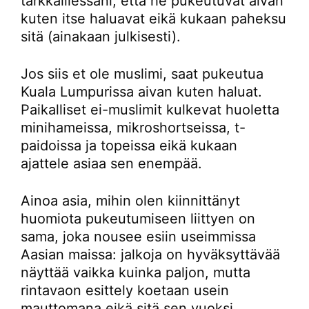
tarkkaillessani, että he pukeutuvat aivan
kuten itse haluavat eikä kukaan paheksu
sitä (ainakaan julkisesti).
Jos siis et ole muslimi, saat pukeutua
Kuala Lumpurissa aivan kuten haluat.
Paikalliset ei-muslimit kulkevat huoletta
minihameissa, mikroshortseissa, t-
paidoissa ja topeissa eikä kukaan
ajattele asiaa sen enempää.
Ainoa asia, mihin olen kiinnittänyt
huomiota pukeutumiseen liittyen on
sama, joka nousee esiin useimmissa
Aasian maissa: jalkoja on hyväksyttävää
näyttää vaikka kuinka paljon, mutta
rintavaon esittely koetaan usein
mauttomana eikä sitä sen vuoksi