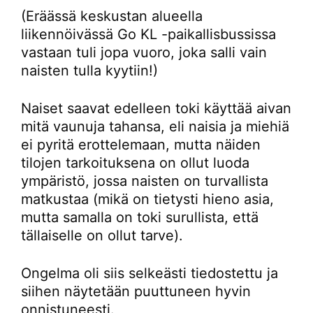
(Eräässä keskustan alueella
liikennöivässä Go KL -paikallisbussissa
vastaan tuli jopa vuoro, joka salli vain
naisten tulla kyytiin!)
Naiset saavat edelleen toki käyttää aivan
mitä vaunuja tahansa, eli naisia ja miehiä
ei pyritä erottelemaan, mutta näiden
tilojen tarkoituksena on ollut luoda
ympäristö, jossa naisten on turvallista
matkustaa (mikä on tietysti hieno asia,
mutta samalla on toki surullista, että
tällaiselle on ollut tarve).
Ongelma oli siis selkeästi tiedostettu ja
siihen näytetään puuttuneen hyvin
onnistuneesti.