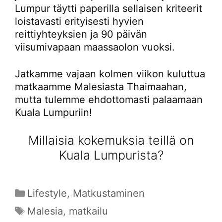
Lumpur täytti paperilla sellaisen kriteerit
loistavasti erityisesti hyvien
reittiyhteyksien ja 90 päivän
viisumivapaan maassaolon vuoksi.
Jatkamme vajaan kolmen viikon kuluttua
matkaamme Malesiasta Thaimaahan,
mutta tulemme ehdottomasti palaamaan
Kuala Lumpuriin!
Millaisia kokemuksia teillä on
Kuala Lumpurista?
Kategoriat
Lifestyle
,
Matkustaminen
Avainsanat
Malesia
,
matkailu