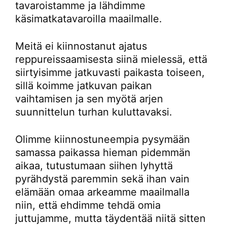
tavaroistamme ja lähdimme
käsimatkatavaroilla maailmalle.
Meitä ei kiinnostanut ajatus
reppureissaamisesta siinä mielessä, että
siirtyisimme jatkuvasti paikasta toiseen,
sillä koimme jatkuvan paikan
vaihtamisen ja sen myötä arjen
suunnittelun turhan kuluttavaksi.
Olimme kiinnostuneempia pysymään
samassa paikassa hieman pidemmän
aikaa, tutustumaan siihen lyhyttä
pyrähdystä paremmin sekä ihan vain
elämään omaa arkeamme maailmalla
niin, että ehdimme tehdä omia
juttujamme, mutta täydentää niitä sitten