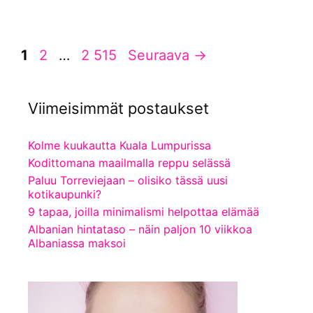
Sivu
Sivu
Sivu
1
2
…
2 515
Seuraava
→
Viimeisimmät postaukset
Kolme kuukautta Kuala Lumpurissa
Kodittomana maailmalla reppu selässä
Paluu Torreviejaan – olisiko tässä uusi
kotikaupunki?
9 tapaa, joilla minimalismi helpottaa elämää
Albanian hintataso – näin paljon 10 viikkoa
Albaniassa maksoi