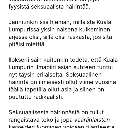
fyysistä seksuaalista häirintää.
Jännitinkin siis hieman, millaista Kuala
Lumpurissa yksin naisena kulkeminen
arjessa olisi, sillä olisi raskasta, jos sitä
pitäisi miettiä.
Ilokseni sain kuitenkin todeta, että Kuala
Lumpurin ilmapiiri asian suhteen tuntui
nyt täysin erilaiselta. Seksuaalinen
häirintä on ilmeisesti ollut viime vuosina
täällä tapetilla ollut asia ja siihen on
puututtu radikaalisti.
Seksuaalisesta häirinnästä on tullut
rangaistava teko ja jopa
vääränlaisten
katseiden luominen
voidaan tilanteesta