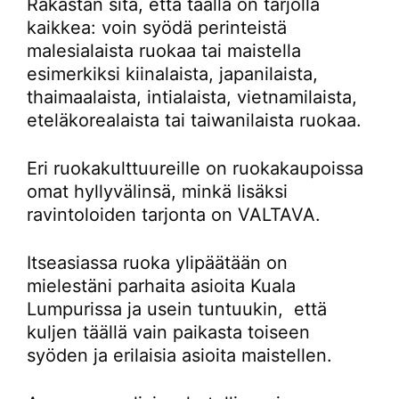
Rakastan sitä, että täällä on tarjolla
kaikkea: voin syödä perinteistä
malesialaista ruokaa tai maistella
esimerkiksi kiinalaista, japanilaista,
thaimaalaista, intialaista, vietnamilaista,
eteläkorealaista tai taiwanilaista ruokaa.
Eri ruokakulttuureille on ruokakaupoissa
omat hyllyvälinsä, minkä lisäksi
ravintoloiden tarjonta on VALTAVA.
Itseasiassa ruoka ylipäätään on
mielestäni parhaita asioita Kuala
Lumpurissa ja usein tuntuukin, että
kuljen täällä vain paikasta toiseen
syöden ja erilaisia asioita maistellen.