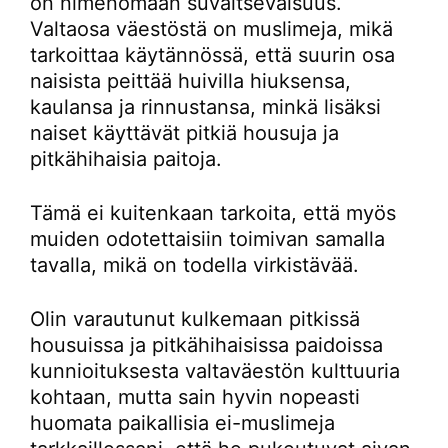
on nimenomaan suvaitsevaisuus.
Valtaosa väestöstä on muslimeja, mikä
tarkoittaa käytännössä, että suurin osa
naisista peittää huivilla hiuksensa,
kaulansa ja rinnustansa, minkä lisäksi
naiset käyttävät pitkiä housuja ja
pitkähihaisia paitoja.
Tämä ei kuitenkaan tarkoita, että myös
muiden odotettaisiin toimivan samalla
tavalla, mikä on todella virkistävää.
Olin varautunut kulkemaan pitkissä
housuissa ja pitkähihaisissa paidoissa
kunnioituksesta valtaväestön kulttuuria
kohtaan, mutta sain hyvin nopeasti
huomata paikallisia ei-muslimeja