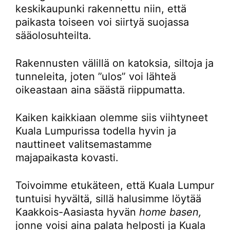
keskikaupunki rakennettu niin, että
paikasta toiseen voi siirtyä suojassa
sääolosuhteilta.
Rakennusten välillä on katoksia, siltoja ja
tunneleita, joten ”ulos” voi lähteä
oikeastaan aina säästä riippumatta.
Kaiken kaikkiaan olemme siis viihtyneet
Kuala Lumpurissa todella hyvin ja
nauttineet valitsemastamme
majapaikasta kovasti.
Toivoimme etukäteen, että Kuala Lumpur
tuntuisi hyvältä, sillä halusimme löytää
Kaakkois-Aasiasta hyvän
home basen,
jonne voisi aina palata helposti ja Kuala