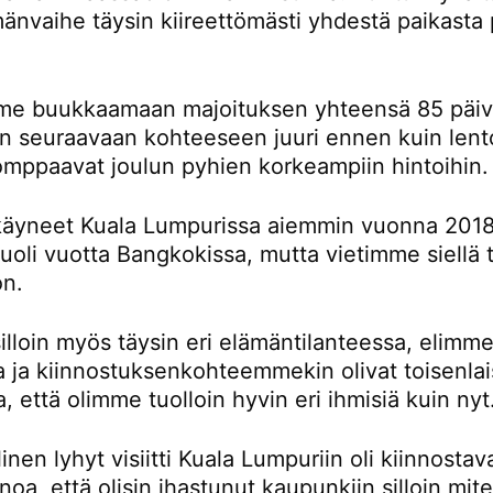
änvaihe täysin kiireettömästi yhdestä paikasta 
e buukkaamaan majoituksen yhteensä 85 päivä
än seuraavaan kohteeseen juuri ennen kuin lent
omppaavat joulun pyhien korkeampiin hintoihin.
äyneet Kuala Lumpurissa aiemmin vuonna 2018
oli vuotta Bangkokissa, mutta vietimme siellä t
on.
lloin myös täysin eri elämäntilanteessa, elimme
la ja kiinnostuksenkohteemmekin olivat toisenlai
a, että olimme tuolloin hyvin eri ihmisiä kuin nyt
inen lyhyt visiitti Kuala Lumpuriin oli kiinnostav
noa, että olisin ihastunut kaupunkiin silloin mi