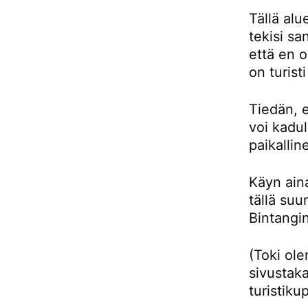
Tällä alu
tekisi sa
että en 
on turist
Tiedän, e
voi kadul
paikallin
Käyn aina
tällä su
Bintangin
(Toki ol
sivustaka
turistiku