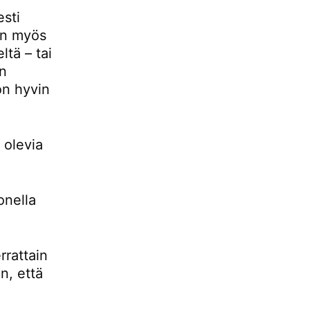
esti
 on myös
ltä – tai
än
 on hyvin
 olevia
onella
rrattain
n, että