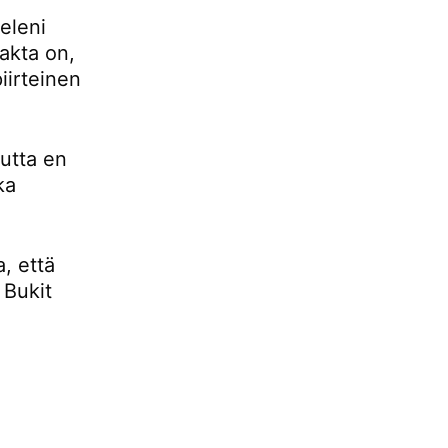
eleni
fakta on,
iirteinen
mutta en
ka
, että
 Bukit