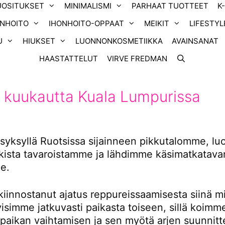
UOSITUKSET
MINIMALISMI
PARHAAT TUOTTEET
K
ONHOITO
IHONHOITO-OPPAAT
MEIKIT
LIFESTYL
U
HIUKSET
LUONNONKOSMETIIKKA
AVAINSANAT
HAASTATTELUT
VIRVE FREDMAN
 kuukautta Kuala Lumpurissa
yksyllä Ruotsissa sijainneen pikkutalomme, l
ikista tavaroistamme ja lähdimme käsimatkatavar
e.
kiinnostanut ajatus reppureissaamisesta siinä m
tyisimme jatkuvasti paikasta toiseen, sillä koimm
 paikan vaihtamisen ja sen myötä arjen suunnitt