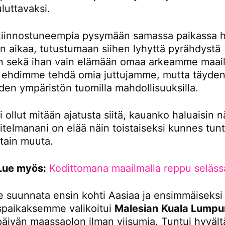
luttavaksi.
iinnostuneempia pysymään samassa paikassa 
 aikaa, tutustumaan siihen lyhyttä pyrähdystä
 sekä ihan vain elämään omaa arkeamme maail
tä ehdimme tehdä omia juttujamme, mutta täydent
den ympäristön tuomilla mahdollisuuksilla.
i ollut mitään ajatusta siitä, kauanko haluaisin n
itelmanani on elää näin toistaiseksi kunnes tunt
otain muuta.
Lue myös:
Kodittomana maailmalla reppu seläss
 suunnata ensin kohti Aasiaa ja ensimmäiseksi
paikaksemme valikoitui
Malesian
Kuala Lumpu
 päivän maassaolon ilman viisumia. Tuntui hyvältä