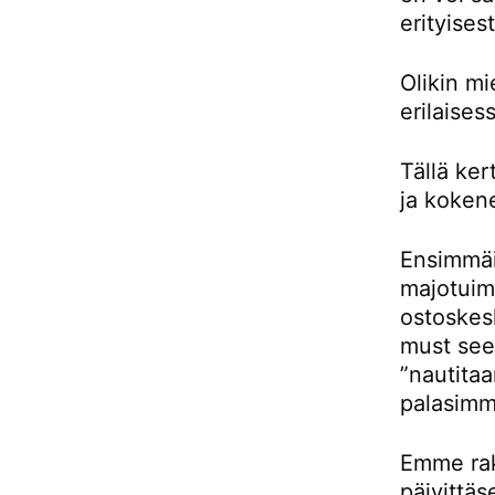
erityises
Olikin m
erilaises
Tällä ke
ja kokene
Ensimmäis
majotuimm
ostoskes
must see 
”nautitaa
palasimm
Emme rak
päivittäs