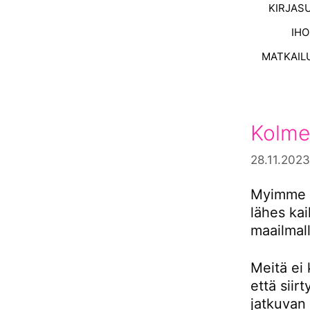
KIRJAS
IH
MATKAIL
Kolme
28.11.2023
Myimme s
lähes ka
maailmall
Meitä ei 
että siir
jatkuvan