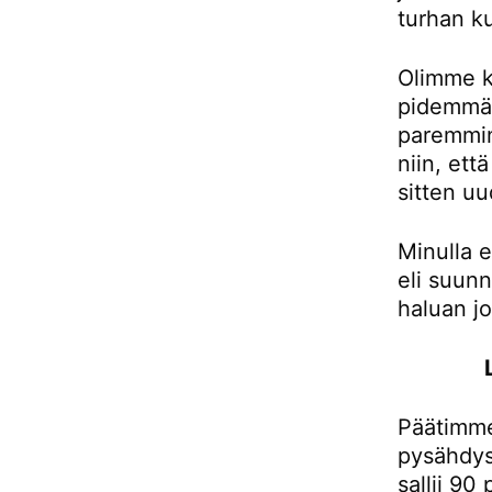
turhan ku
Olimme k
pidemmän
paremmin
niin, et
sitten uu
Minulla e
eli suunn
haluan j
Päätimme
pysähdys
sallii 90