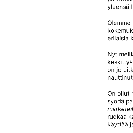
yleensä l
Olemme to
kokemukse
erilaisia 
Nyt meill
keskittyä
on jo pit
nauttinut
On ollut 
syödä pai
marketeil
ruokaa ka
käyttää j