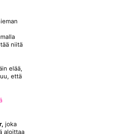
hieman
malla
ää niitä
äin elää,
uu, että
ä
r,
joka
 aloittaa