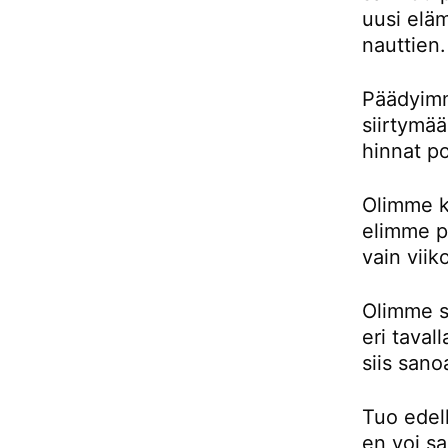
uusi eläm
nauttien.
Päädyimm
siirtymä
hinnat p
Olimme k
elimme pu
vain viik
Olimme si
eri taval
siis sano
Tuo edell
en voi sa