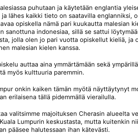
lesiassa puhutaan ja käytetään englantia yleis
a ja lähes kaikki tieto on saatavilla englanniksi,
avaa opiskella nämä pari kuukautta malesian kie
 sanottuna indonesiaa, sillä se sattui löytymä
ta, jolla olen jo pari vuotta opiskellut kieliä, ja
nen malesian kielen kanssa.
piskelu auttaa aina ymmärtämään sekä ympärillä
ttä myös kulttuuria paremmin.
mpur onkin kaiken tämän myötä näyttäytynyt m
an erilaisena tällä pidemmällä vierailulla.
taa valitsimme majoituksen Cherasin alueelta ve
Kuala Lumpurin keskustasta, mutta kuitenkin nii
an pääsee halutessaan ihan kätevästi.