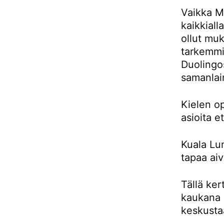
Vaikka Ma
kaikkiall
ollut muk
tarkemmin
Duolingos
samanlai
Kielen o
asioita e
Kuala Lu
tapaa aiv
Tällä ker
kaukana 
keskusta