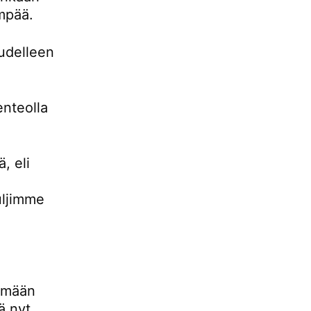
empää.
udelleen
enteolla
, eli
uljimme
lemään
ä nyt