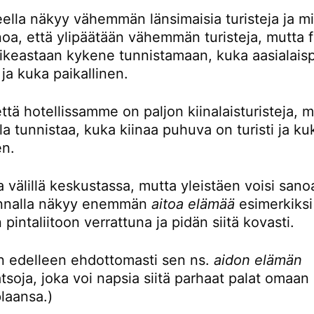
eella näkyy vähemmän länsimaisia turisteja ja mi
noa, että ylipäätään vähemmän turisteja, mutta 
oikeastaan kykene tunnistamaan, kuka aasialaisp
i ja kuka paikallinen.
ttä hotellissamme on paljon kiinalaisturisteja, 
la tunnistaa, kuka kiinaa puhuva on turisti ja ku
en.
 välillä keskustassa, mutta yleistäen voisi sanoa
unnalla näkyy enemmän
aitoa elämää
esimerkiksi
 pintaliitoon verrattuna ja pidän siitä kovasti.
en edelleen ehdottomasti sen ns.
aidon elämän
tsoja, joka voi napsia siitä parhaat palat omaan
plaansa.)