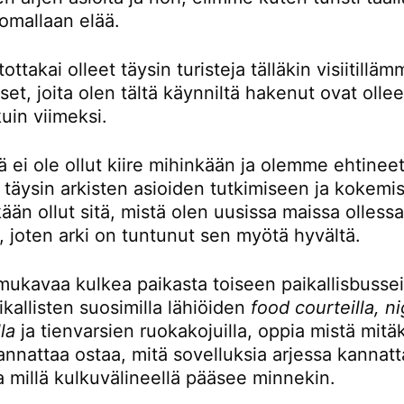
omallaan elää.
ttakai olleet täysin turisteja tälläkin visiitillä
t, joita olen tältä käynniltä hakenut ovat ollee
kuin viimeksi.
ä ei ole ollut kiire mihinkään ja olemme ehtinee
 täysin arkisten asioiden tutkimiseen ja kokemi
kään ollut sitä, mistä olen uusissa maissa olless
, joten arki on tuntunut sen myötä hyvältä.
mukavaa kulkea paikasta toiseen paikallisbusseil
kallisten suosimilla lähiöiden
food courteilla, n
la
ja tienvarsien ruokakojuilla, oppia mistä mitä
nnattaa ostaa, mitä sovelluksia arjessa kannatt
a millä kulkuvälineellä pääsee minnekin.