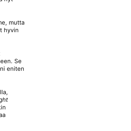
mme, mutta
t hyvin
t
seen. Se
ani eniten
la,
ight
kin
aa