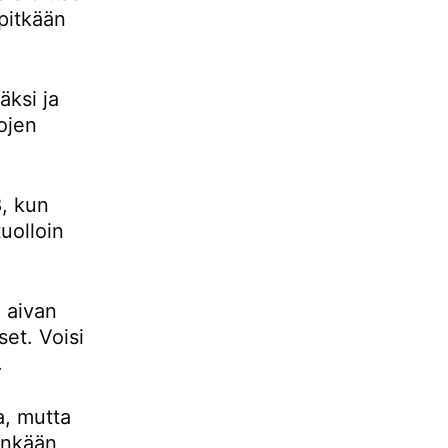
pitkään
ksi ja
ojen
, kun
uolloin
 aivan
set. Voisi
.
a, mutta
tenkään