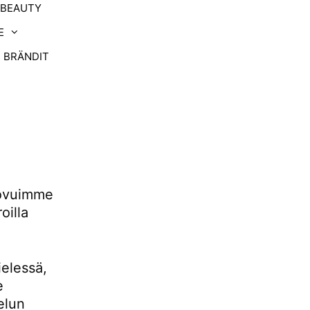
-BEAUTY
E
BRÄNDIT
uovuimme
oilla
ielessä,
e
elun