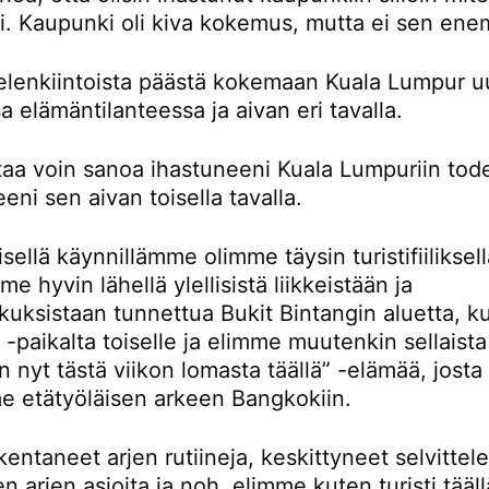
ti. Kaupunki oli kiva kokemus, mutta ei sen en
ielenkiintoista päästä kokemaan Kuala Lumpur u
sa elämäntilanteessa ja aivan eri tavalla.
rtaa voin sanoa ihastuneeni Kuala Lumpuriin tod
eni sen aivan toisella tavalla.
ellä käynnillämme olimme täysin turistifiiliksellä
e hyvin lähellä ylellisistä liikkeistään ja
kuksistaan tunnettua Bukit Bintangin aluetta, k
-paikalta toiselle ja elimme muutenkin sellaista
n nyt tästä viikon lomasta täällä” -elämää, josta
e etätyöläisen arkeen Bangkokiin.
entaneet arjen rutiineja, keskittyneet selvitte
en arjen asioita ja noh, elimme kuten turisti tääll