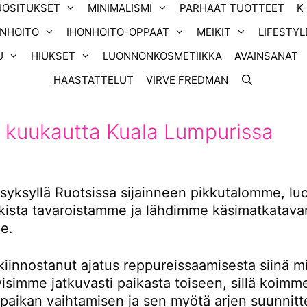
UOSITUKSET
MINIMALISMI
PARHAAT TUOTTEET
K
ONHOITO
IHONHOITO-OPPAAT
MEIKIT
LIFESTYL
U
HIUKSET
LUONNONKOSMETIIKKA
AVAINSANAT
HAASTATTELUT
VIRVE FREDMAN
 kuukautta Kuala Lumpurissa
yksyllä Ruotsissa sijainneen pikkutalomme, l
ikista tavaroistamme ja lähdimme käsimatkatavar
e.
kiinnostanut ajatus reppureissaamisesta siinä m
tyisimme jatkuvasti paikasta toiseen, sillä koimm
 paikan vaihtamisen ja sen myötä arjen suunnitt