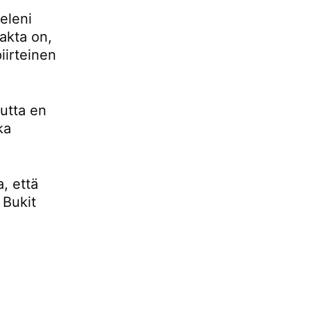
eleni
fakta on,
iirteinen
mutta en
ka
, että
 Bukit