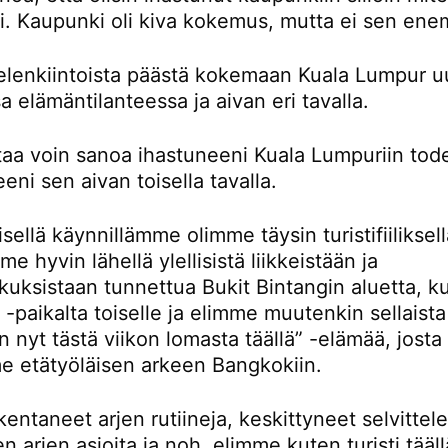
ti. Kaupunki oli kiva kokemus, mutta ei sen en
ielenkiintoista päästä kokemaan Kuala Lumpur u
sa elämäntilanteessa ja aivan eri tavalla.
rtaa voin sanoa ihastuneeni Kuala Lumpuriin tod
eni sen aivan toisella tavalla.
ellä käynnillämme olimme täysin turistifiiliksellä
e hyvin lähellä ylellisistä liikkeistään ja
kuksistaan tunnettua Bukit Bintangin aluetta, k
-paikalta toiselle ja elimme muutenkin sellaista
n nyt tästä viikon lomasta täällä” -elämää, josta
e etätyöläisen arkeen Bangkokiin.
entaneet arjen rutiineja, keskittyneet selvitte
en arjen asioita ja noh, elimme kuten turisti tääll