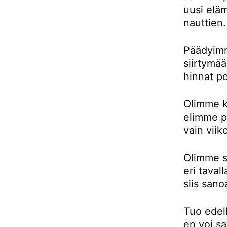
uusi eläm
nauttien.
Päädyimm
siirtymä
hinnat p
Olimme k
elimme pu
vain viik
Olimme si
eri taval
siis sano
Tuo edell
en voi sa