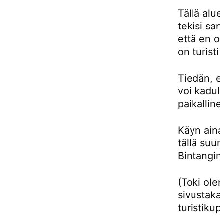
Tällä alu
tekisi sa
että en 
on turist
Tiedän, e
voi kadul
paikallin
Käyn aina
tällä su
Bintangin
(Toki ol
sivustaka
turistiku