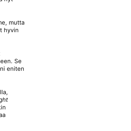
mme, mutta
t hyvin
t
seen. Se
ani eniten
la,
ight
kin
aa