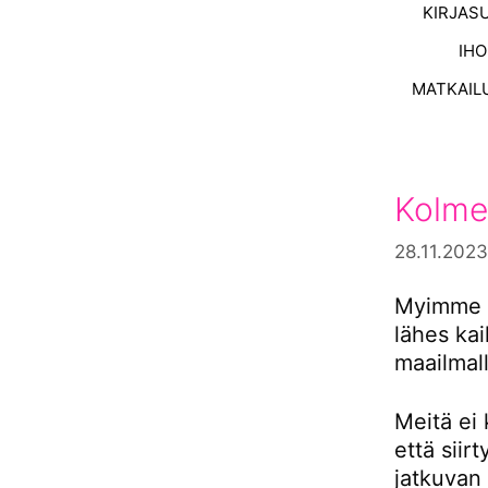
KIRJAS
IH
MATKAIL
Kolme
28.11.2023
Myimme s
lähes ka
maailmall
Meitä ei 
että siir
jatkuvan