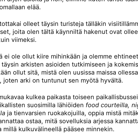
omallaan elää.
ttakai olleet täysin turisteja tälläkin visiitillä
t, joita olen tältä käynniltä hakenut ovat ollee
kuin viimeksi.
ä ei ole ollut kiire mihinkään ja olemme ehtinee
 täysin arkisten asioiden tutkimiseen ja kokemi
kään ollut sitä, mistä olen uusissa maissa olless
, joten arki on tuntunut sen myötä hyvältä.
mukavaa kulkea paikasta toiseen paikallisbusseil
kallisten suosimilla lähiöiden
food courteilla, n
la
ja tienvarsien ruokakojuilla, oppia mistä mitä
nnattaa ostaa, mitä sovelluksia arjessa kannatt
a millä kulkuvälineellä pääsee minnekin.