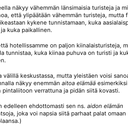
eella näkyy vähemmän länsimaisia turisteja ja mi
noa, että ylipäätään vähemmän turisteja, mutta 
oikeastaan kykene tunnistamaan, kuka aasialaisp
i ja kuka paikallinen.
ttä hotellissamme on paljon kiinalaisturisteja, 
la tunnistaa, kuka kiinaa puhuva on turisti ja ku
en.
 välillä keskustassa, mutta yleistäen voisi sanoa
unnalla näkyy enemmän
aitoa elämää
esimerkiksi
 pintaliitoon verrattuna ja pidän siitä kovasti.
en edelleen ehdottomasti sen ns.
aidon elämän
tsoja, joka voi napsia siitä parhaat palat omaan
plaansa.)