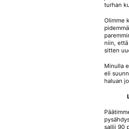
turhan ku
Olimme k
pidemmän
paremmin
niin, et
sitten uu
Minulla e
eli suunn
haluan j
Päätimme
pysähdys
sallii 90