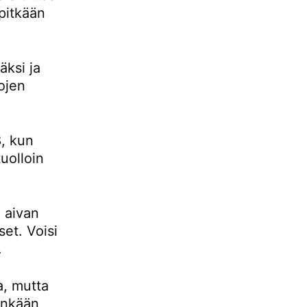
pitkään
ksi ja
ojen
, kun
uolloin
 aivan
set. Voisi
.
a, mutta
tenkään