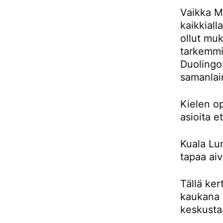
Vaikka Ma
kaikkiall
ollut muk
tarkemmin
Duolingos
samanlai
Kielen o
asioita e
Kuala Lu
tapaa aiv
Tällä ker
kaukana 
keskusta