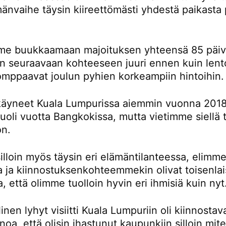
änvaihe täysin kiireettömästi yhdestä paikasta 
e buukkaamaan majoituksen yhteensä 85 päivä
än seuraavaan kohteeseen juuri ennen kuin lent
omppaavat joulun pyhien korkeampiin hintoihin.
äyneet Kuala Lumpurissa aiemmin vuonna 2018
oli vuotta Bangkokissa, mutta vietimme siellä t
on.
lloin myös täysin eri elämäntilanteessa, elimme
la ja kiinnostuksenkohteemmekin olivat toisenlai
a, että olimme tuolloin hyvin eri ihmisiä kuin nyt
inen lyhyt visiitti Kuala Lumpuriin oli kiinnostav
noa, että olisin ihastunut kaupunkiin silloin mi