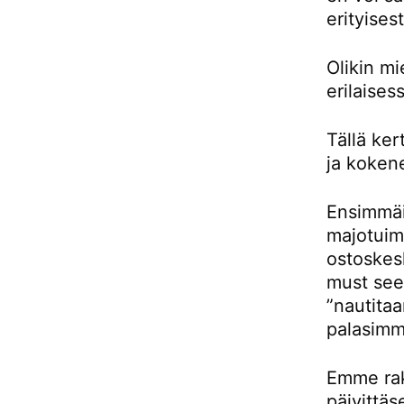
erityises
Olikin m
erilaises
Tällä ke
ja kokene
Ensimmäis
majotuimm
ostoskes
must see 
”nautitaa
palasimm
Emme rak
päivittäs