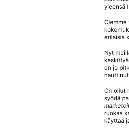
yleensä l
Olemme to
kokemukse
erilaisia 
Nyt meill
keskittyä
on jo pit
nauttinut
On ollut 
syödä pai
marketeil
ruokaa ka
käyttää j