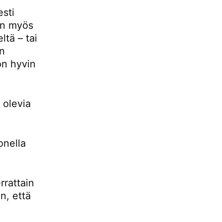
esti
 on myös
ltä – tai
än
 on hyvin
 olevia
onella
rrattain
n, että