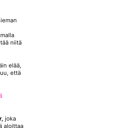
hieman
malla
ää niitä
äin elää,
uu, että
ä
r,
joka
 aloittaa