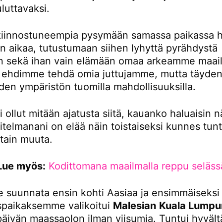
luttavaksi.
iinnostuneempia pysymään samassa paikassa 
 aikaa, tutustumaan siihen lyhyttä pyrähdystä
 sekä ihan vain elämään omaa arkeamme maail
tä ehdimme tehdä omia juttujamme, mutta täydent
den ympäristön tuomilla mahdollisuuksilla.
i ollut mitään ajatusta siitä, kauanko haluaisin n
itelmanani on elää näin toistaiseksi kunnes tunt
otain muuta.
Lue myös:
Kodittomana maailmalla reppu seläss
 suunnata ensin kohti Aasiaa ja ensimmäiseksi
paikaksemme valikoitui
Malesian
Kuala Lumpu
 päivän maassaolon ilman viisumia. Tuntui hyvältä