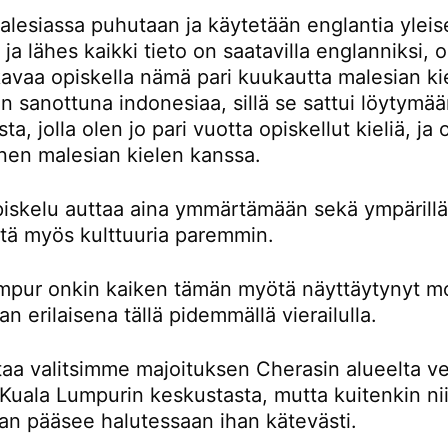
lesiassa puhutaan ja käytetään englantia yleis
a ja lähes kaikki tieto on saatavilla englanniksi,
avaa opiskella nämä pari kuukautta malesian kie
 sanottuna indonesiaa, sillä se sattui löytymä
ta, jolla olen jo pari vuotta opiskellut kieliä, ja
nen malesian kielen kanssa.
piskelu auttaa aina ymmärtämään sekä ympärillä
ttä myös kulttuuria paremmin.
mpur onkin kaiken tämän myötä näyttäytynyt m
an erilaisena tällä pidemmällä vierailulla.
taa valitsimme majoituksen Cherasin alueelta ve
Kuala Lumpurin keskustasta, mutta kuitenkin nii
an pääsee halutessaan ihan kätevästi.