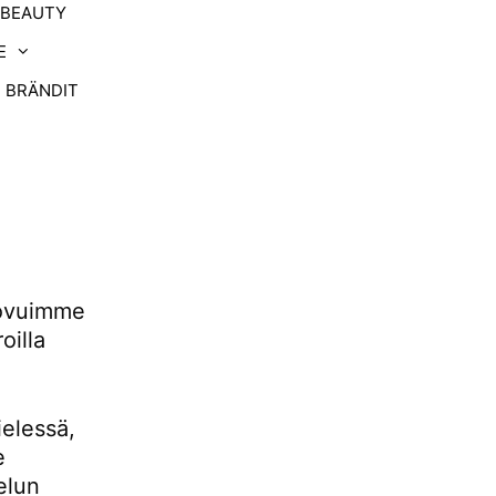
-BEAUTY
E
BRÄNDIT
uovuimme
oilla
ielessä,
e
elun