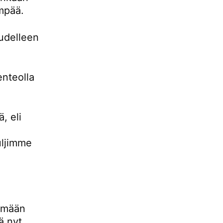
empää.
udelleen
enteolla
, eli
uljimme
lemään
ä nyt