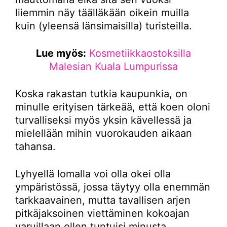
liiemmin näy täälläkään oikein muilla
kuin (yleensä länsimaisilla) turisteilla.
Lue myös:
Kosmetiikkaostoksilla
Malesian Kuala Lumpurissa
Koska rakastan tutkia kaupunkia, on
minulle erityisen tärkeää, että koen oloni
turvalliseksi myös yksin kävellessä ja
mielellään mihin vuorokauden aikaan
tahansa.
Lyhyellä lomalla voi olla okei olla
ympäristössä, jossa täytyy olla enemmän
tarkkaavainen, mutta tavallisen arjen
pitkäjaksoinen viettäminen kokoajan
varuillaan ollen tuntuisi minusta