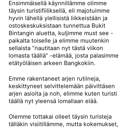
Ensimmäisellä käynnillämme olimme
täysin turistifiiliksellä, eli majotuimme
hyvin lähellä ylellisistä liikkeistään ja
ostoskeskuksistaan tunnettua Bukit
Bintangin aluetta, kuljimme must see -
paikalta toiselle ja elimme muutenkin
sellaista ”nautitaan nyt tästä viikon
lomasta täällä” -elämää, josta palasimme
etätyöläisen arkeen Bangkokiin.
Emme rakentaneet arjen rutiineja,
keskittyneet selvittelemään päivittäsen
arjen asioita ja noh, elimme kuten turisti
täällä nyt yleensä lomallaan elää.
Olemme tottakai olleet täysin turisteja
tälläkin visiitillämme, mutta kokemukset,