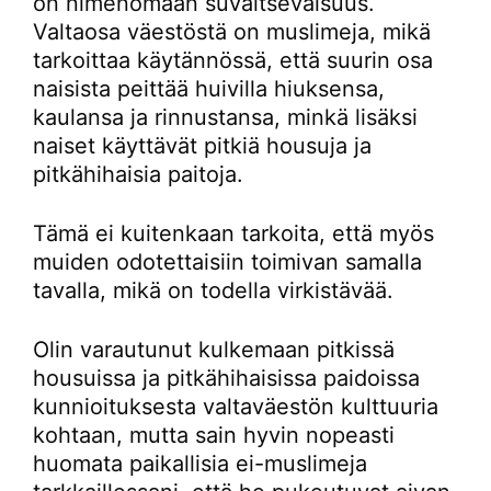
on nimenomaan suvaitsevaisuus.
Valtaosa väestöstä on muslimeja, mikä
tarkoittaa käytännössä, että suurin osa
naisista peittää huivilla hiuksensa,
kaulansa ja rinnustansa, minkä lisäksi
naiset käyttävät pitkiä housuja ja
pitkähihaisia paitoja.
Tämä ei kuitenkaan tarkoita, että myös
muiden odotettaisiin toimivan samalla
tavalla, mikä on todella virkistävää.
Olin varautunut kulkemaan pitkissä
housuissa ja pitkähihaisissa paidoissa
kunnioituksesta valtaväestön kulttuuria
kohtaan, mutta sain hyvin nopeasti
huomata paikallisia ei-muslimeja