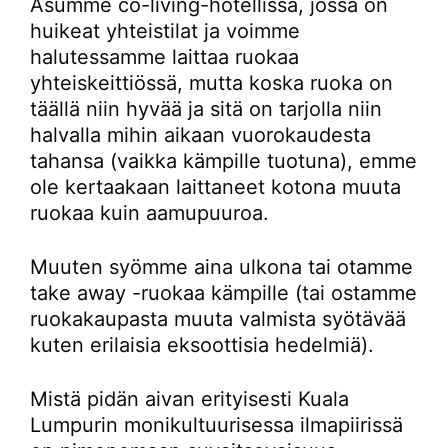
Asumme co-living-hotellissa, jossa on
huikeat yhteistilat ja voimme
halutessamme laittaa ruokaa
yhteiskeittiössä, mutta koska ruoka on
täällä niin hyvää ja sitä on tarjolla niin
halvalla mihin aikaan vuorokaudesta
tahansa (vaikka kämpille tuotuna), emme
ole kertaakaan laittaneet kotona muuta
ruokaa kuin aamupuuroa.
Muuten syömme aina ulkona tai otamme
take away -ruokaa kämpille (tai ostamme
ruokakaupasta muuta valmista syötävää
kuten erilaisia eksoottisia hedelmiä).
Mistä pidän aivan erityisesti Kuala
Lumpurin monikultuurisessa ilmapiirissä