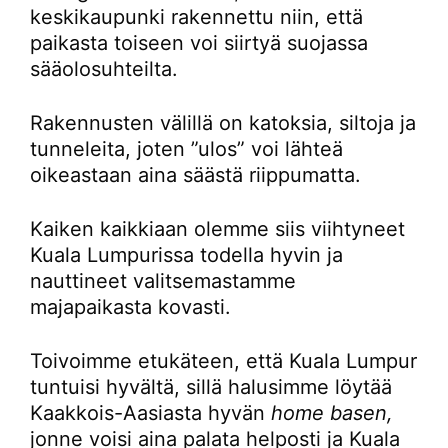
keskikaupunki rakennettu niin, että
paikasta toiseen voi siirtyä suojassa
sääolosuhteilta.
Rakennusten välillä on katoksia, siltoja ja
tunneleita, joten ”ulos” voi lähteä
oikeastaan aina säästä riippumatta.
Kaiken kaikkiaan olemme siis viihtyneet
Kuala Lumpurissa todella hyvin ja
nauttineet valitsemastamme
majapaikasta kovasti.
Toivoimme etukäteen, että Kuala Lumpur
tuntuisi hyvältä, sillä halusimme löytää
Kaakkois-Aasiasta hyvän
home basen,
jonne voisi aina palata helposti ja Kuala