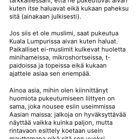
tarkkaillessani, että he pukeutuvat aivan
kuten itse haluavat eikä kukaan paheksu
sitä (ainakaan julkisesti).
Jos siis et ole muslimi, saat pukeutua
Kuala Lumpurissa aivan kuten haluat.
Paikalliset ei-muslimit kulkevat huoletta
minihameissa, mikroshortseissa, t-
paidoissa ja topeissa eikä kukaan
ajattele asiaa sen enempää.
Ainoa asia, mihin olen kiinnittänyt
huomiota pukeutumiseen liittyen on
sama, joka nousee esiin useimmissa
Aasian maissa: jalkoja on hyväksyttävää
näyttää vaikka kuinka paljon, mutta
rintavaon esittely koetaan usein
mauttomana eikä sitä sen vuoksi