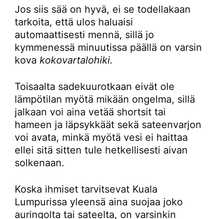
Jos siis sää on hyvä, ei se todellakaan
tarkoita, että ulos haluaisi
automaattisesti mennä, sillä jo
kymmenessä minuutissa päällä on varsin
kova
kokovartalohiki.
Toisaalta sadekuurotkaan eivät ole
lämpötilan myötä mikään ongelma, sillä
jalkaan voi aina vetää shortsit tai
hameen ja läpsykkäät sekä sateenvarjon
voi avata, minkä myötä vesi ei haittaa
ellei sitä sitten tule hetkellisesti aivan
solkenaan.
Koska ihmiset tarvitsevat Kuala
Lumpurissa yleensä aina suojaa joko
auringolta tai sateelta, on varsinkin