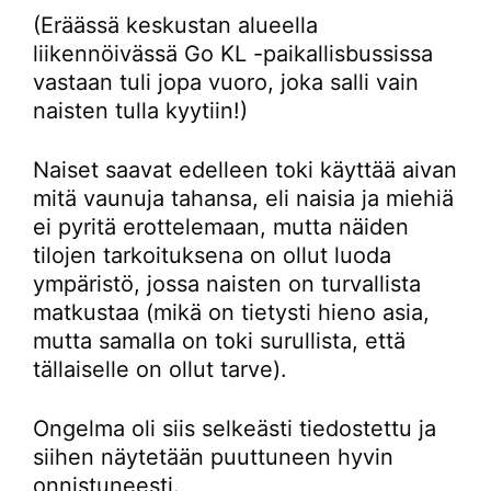
(Eräässä keskustan alueella
liikennöivässä Go KL -paikallisbussissa
vastaan tuli jopa vuoro, joka salli vain
naisten tulla kyytiin!)
Naiset saavat edelleen toki käyttää aivan
mitä vaunuja tahansa, eli naisia ja miehiä
ei pyritä erottelemaan, mutta näiden
tilojen tarkoituksena on ollut luoda
ympäristö, jossa naisten on turvallista
matkustaa (mikä on tietysti hieno asia,
mutta samalla on toki surullista, että
tällaiselle on ollut tarve).
Ongelma oli siis selkeästi tiedostettu ja
siihen näytetään puuttuneen hyvin
onnistuneesti.