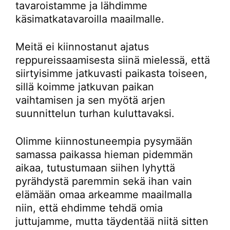
tavaroistamme ja lähdimme
käsimatkatavaroilla maailmalle.
Meitä ei kiinnostanut ajatus
reppureissaamisesta siinä mielessä, että
siirtyisimme jatkuvasti paikasta toiseen,
sillä koimme jatkuvan paikan
vaihtamisen ja sen myötä arjen
suunnittelun turhan kuluttavaksi.
Olimme kiinnostuneempia pysymään
samassa paikassa hieman pidemmän
aikaa, tutustumaan siihen lyhyttä
pyrähdystä paremmin sekä ihan vain
elämään omaa arkeamme maailmalla
niin, että ehdimme tehdä omia
juttujamme, mutta täydentää niitä sitten