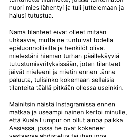
nuori mies lähentyi ja tuli juttelemaan ja
halusi tutustua.
Nämä tilanteet eivät olleet mitään
uhkaavia, mutta ne tuntuivat todella
epäluonnollisilta ja henkilöt olivat
mielestäni hieman turhan päällekäyviä
tutustumisyrityksissään, joten tilanteet
jäivät mieleeni ja mietin ennen tänne
paluuta, tulisinko kokemaan sellaisia
tilanteita täällä pitkään ollessa useinkin.
Mainitsin näistä Instagramissa ennen
matkaa ja useampi nainen kertoi minulle,
että Kuala Lumpur on ollut ainoa paikka
Aasiassa, jossa he ovat kokeneet
vastaavaa ahdistelua tai ihan jopa