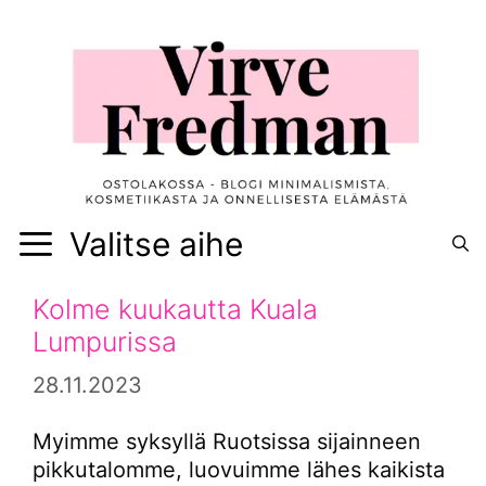
Siirry
sisältöön
Valitse aihe
Kolme kuukautta Kuala
Lumpurissa
28.11.2023
Myimme syksyllä Ruotsissa sijainneen
pikkutalomme, luovuimme lähes kaikista