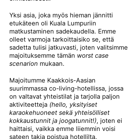
Yksi asia, joka myös hieman jännitti
etukäteen oli Kuala Lumpuriin
matkustaminen sadekaudella. Emme
olleet varmoja tarkoittaisiko se, että
sadetta tulisi jatkuvasti, joten valitsimme
majoituksemme tämän
worst case
scenarion
mukaan.
Majoitumme Kaakkois-Aasian
suurimmassa co-living-hotellissa, jossa
on valtavat yhteistilat ja tarjolla paljon
aktiviteetteja
(hello, yksityiset
karaokehuoneet sekä yhteisölliset
kokkaustunnit ja joogatunnit!)
, joten ei
haittaisi, vaikka emme liiemmin voisi
sateen takia poistua hotellilta.