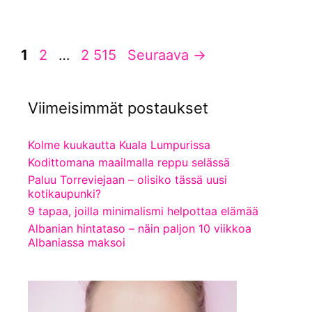
Sivu
Sivu
Sivu
1
2
…
2 515
Seuraava
→
Viimeisimmät postaukset
Kolme kuukautta Kuala Lumpurissa
Kodittomana maailmalla reppu selässä
Paluu Torreviejaan – olisiko tässä uusi
kotikaupunki?
9 tapaa, joilla minimalismi helpottaa elämää
Albanian hintataso – näin paljon 10 viikkoa
Albaniassa maksoi