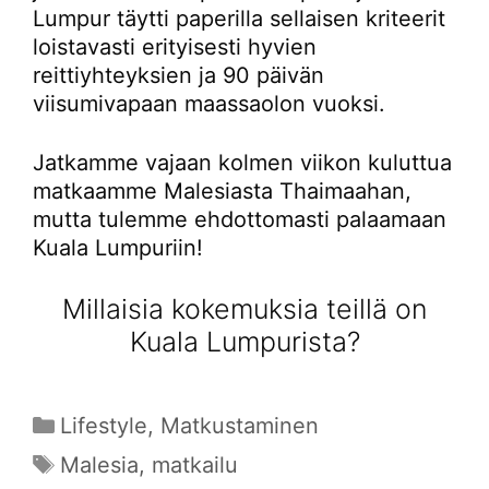
Lumpur täytti paperilla sellaisen kriteerit
loistavasti erityisesti hyvien
reittiyhteyksien ja 90 päivän
viisumivapaan maassaolon vuoksi.
Jatkamme vajaan kolmen viikon kuluttua
matkaamme Malesiasta Thaimaahan,
mutta tulemme ehdottomasti palaamaan
Kuala Lumpuriin!
Millaisia kokemuksia teillä on
Kuala Lumpurista?
Kategoriat
Lifestyle
,
Matkustaminen
Avainsanat
Malesia
,
matkailu