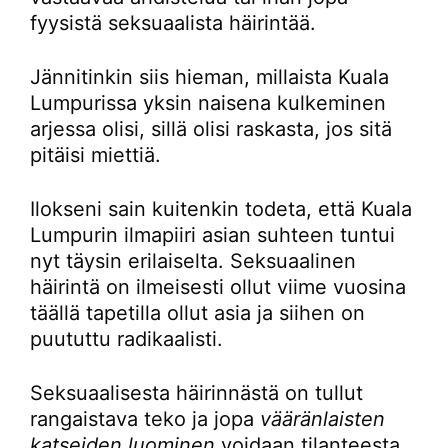
fyysistä seksuaalista häirintää.
Jännitinkin siis hieman, millaista Kuala
Lumpurissa yksin naisena kulkeminen
arjessa olisi, sillä olisi raskasta, jos sitä
pitäisi miettiä.
Ilokseni sain kuitenkin todeta, että Kuala
Lumpurin ilmapiiri asian suhteen tuntui
nyt täysin erilaiselta. Seksuaalinen
häirintä on ilmeisesti ollut viime vuosina
täällä tapetilla ollut asia ja siihen on
puututtu radikaalisti.
Seksuaalisesta häirinnästä on tullut
rangaistava teko ja jopa
vääränlaisten
katseiden luominen
voidaan tilanteesta