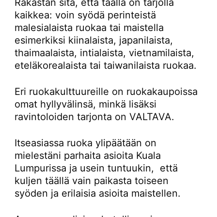
Rakastan sitä, että täällä on tarjolla
kaikkea: voin syödä perinteistä
malesialaista ruokaa tai maistella
esimerkiksi kiinalaista, japanilaista,
thaimaalaista, intialaista, vietnamilaista,
eteläkorealaista tai taiwanilaista ruokaa.
Eri ruokakulttuureille on ruokakaupoissa
omat hyllyvälinsä, minkä lisäksi
ravintoloiden tarjonta on VALTAVA.
Itseasiassa ruoka ylipäätään on
mielestäni parhaita asioita Kuala
Lumpurissa ja usein tuntuukin, että
kuljen täällä vain paikasta toiseen
syöden ja erilaisia asioita maistellen.