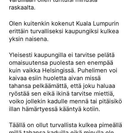
raskaalta.
Olen kuitenkin kokenut Kuala Lumpurin
erittäin turvalliseksi kaupungiksi kulkea
yksin naisena.
Yleisesti kaupungilla ei tarvitse pelätä
omaisuutensa puolesta sen enempää
kuin vaikka Helsingissä. Puhelimen voi
kaivaa esiin huoletta aivan missä
tahansa pelkäämättä, että joku haluaa
ryöstää sen eikä ikinä tarvitse miettiä,
voiko jollekin kadulle mennä tai pitäisikö
illan hämärtyessä kääntyä kotiin.
Täällä on ollut turvallista kulkea pimeällä
millä tahansa kaduilla eikä minulla ole