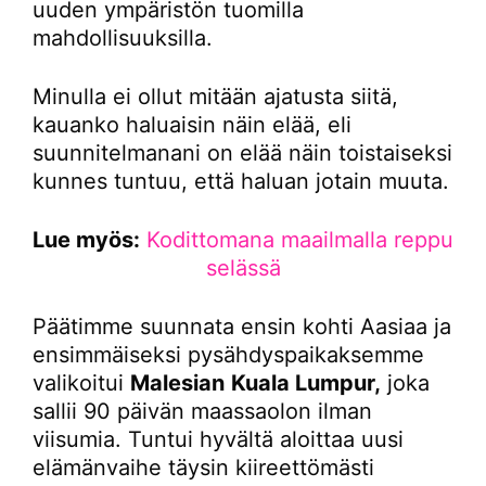
uuden ympäristön tuomilla
mahdollisuuksilla.
Minulla ei ollut mitään ajatusta siitä,
kauanko haluaisin näin elää, eli
suunnitelmanani on elää näin toistaiseksi
kunnes tuntuu, että haluan jotain muuta.
Lue myös:
Kodittomana maailmalla reppu
selässä
Päätimme suunnata ensin kohti Aasiaa ja
ensimmäiseksi pysähdyspaikaksemme
valikoitui
Malesian
Kuala Lumpur,
joka
sallii 90 päivän maassaolon ilman
viisumia. Tuntui hyvältä aloittaa uusi
elämänvaihe täysin kiireettömästi