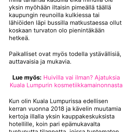
yksin myöhään iltaisin pimeällä täällä
kaupungin reunoilla kulkiessa tai
lähiöiden läpi bussilla matkustaessa ollut
koskaan turvaton olo pienintäkään
hetkeä.
Paikalliset ovat myös todella ystävällisiä,
auttavaisia ja mukavia.
Lue myös:
Huivilla vai ilman? Ajatuksia
Kuala Lumpurin kosmetiikkamainonnasta
Kun olin Kuala Lumpurissa edellisen
kerran vuonna 2018 ja kävelin muutamia
kertoja illalla yksin kauppakeskuksista
hotellille, koin pari epämukavalta
tuntunutta tilannetta, joissa tuntematon