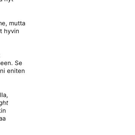
mme, mutta
t hyvin
t
seen. Se
ani eniten
la,
ight
kin
aa