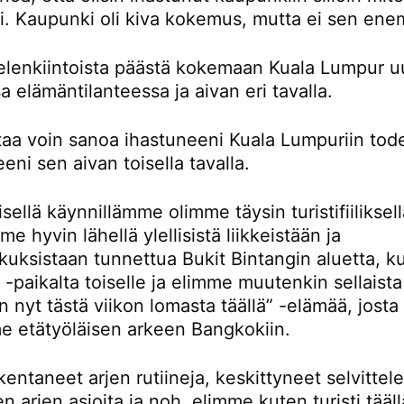
ti. Kaupunki oli kiva kokemus, mutta ei sen en
ielenkiintoista päästä kokemaan Kuala Lumpur u
sa elämäntilanteessa ja aivan eri tavalla.
rtaa voin sanoa ihastuneeni Kuala Lumpuriin tod
eni sen aivan toisella tavalla.
ellä käynnillämme olimme täysin turistifiiliksellä
e hyvin lähellä ylellisistä liikkeistään ja
kuksistaan tunnettua Bukit Bintangin aluetta, k
-paikalta toiselle ja elimme muutenkin sellaista
n nyt tästä viikon lomasta täällä” -elämää, josta
e etätyöläisen arkeen Bangkokiin.
entaneet arjen rutiineja, keskittyneet selvitte
en arjen asioita ja noh, elimme kuten turisti tääll