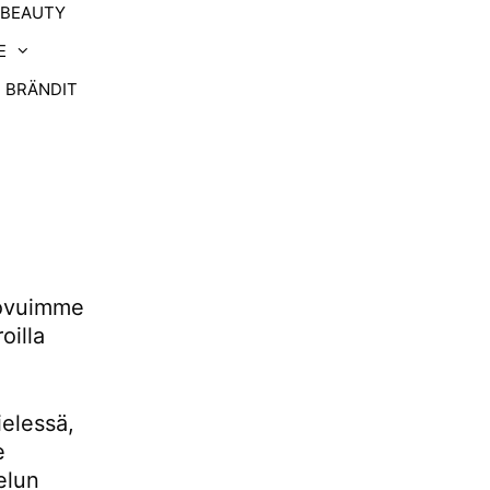
-BEAUTY
E
BRÄNDIT
uovuimme
oilla
ielessä,
e
elun