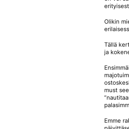
erityises
Olikin m
erilaises
Tällä ke
ja kokene
Ensimmäis
majotuimm
ostoskes
must see 
”nautitaa
palasimm
Emme rak
päivittäs