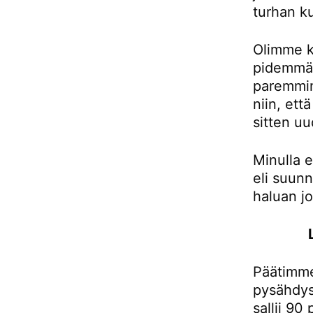
turhan ku
Olimme k
pidemmän
paremmin
niin, et
sitten uu
Minulla e
eli suunn
haluan j
Päätimme
pysähdys
sallii 90