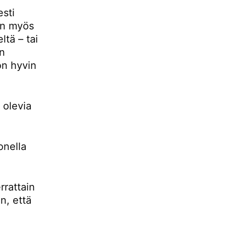
esti
 on myös
ltä – tai
än
 on hyvin
 olevia
onella
rrattain
n, että