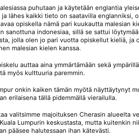
lesiassa puhutaan ja käytetään englantia yleis
a ja lähes kaikki tieto on saatavilla englanniksi,
avaa opiskella nämä pari kuukautta malesian kie
 sanottuna indonesiaa, sillä se sattui löytymä
ta, jolla olen jo pari vuotta opiskellut kieliä, ja
nen malesian kielen kanssa.
piskelu auttaa aina ymmärtämään sekä ympärillä
ttä myös kulttuuria paremmin.
mpur onkin kaiken tämän myötä näyttäytynyt m
an erilaisena tällä pidemmällä vierailulla.
taa valitsimme majoituksen Cherasin alueelta ve
Kuala Lumpurin keskustasta, mutta kuitenkin nii
an pääsee halutessaan ihan kätevästi.