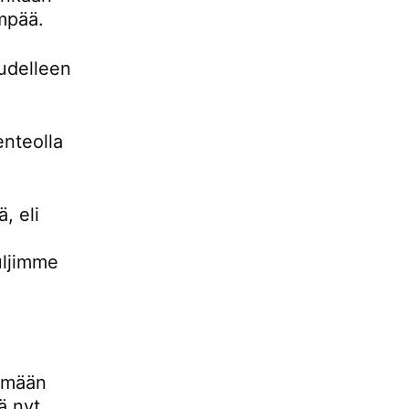
empää.
udelleen
enteolla
, eli
uljimme
lemään
ä nyt