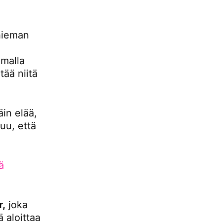
hieman
malla
ää niitä
äin elää,
uu, että
ä
r,
joka
 aloittaa