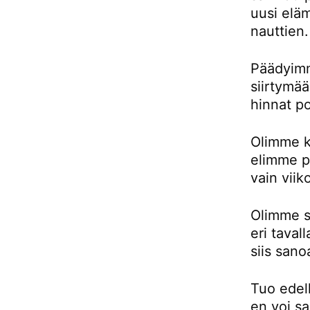
uusi eläm
nauttien.
Päädyimm
siirtymä
hinnat p
Olimme k
elimme pu
vain viik
Olimme si
eri taval
siis sano
Tuo edell
en voi sa