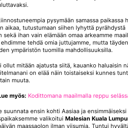
luttavaksi.
iinnostuneempia pysymään samassa paikassa 
 aikaa, tutustumaan siihen lyhyttä pyrähdystä
 sekä ihan vain elämään omaa arkeamme maail
tä ehdimme tehdä omia juttujamme, mutta täydent
den ympäristön tuomilla mahdollisuuksilla.
i ollut mitään ajatusta siitä, kauanko haluaisin n
itelmanani on elää näin toistaiseksi kunnes tunt
otain muuta.
Lue myös:
Kodittomana maailmalla reppu seläss
 suunnata ensin kohti Aasiaa ja ensimmäiseksi
paikaksemme valikoitui
Malesian
Kuala Lumpu
 päivän maassaolon ilman viisumia. Tuntui hyvältä