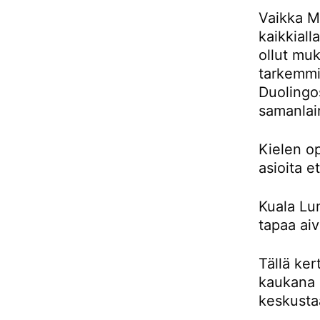
Vaikka Ma
kaikkiall
ollut muk
tarkemmin
Duolingos
samanlai
Kielen o
asioita e
Kuala Lu
tapaa aiv
Tällä ker
kaukana 
keskusta