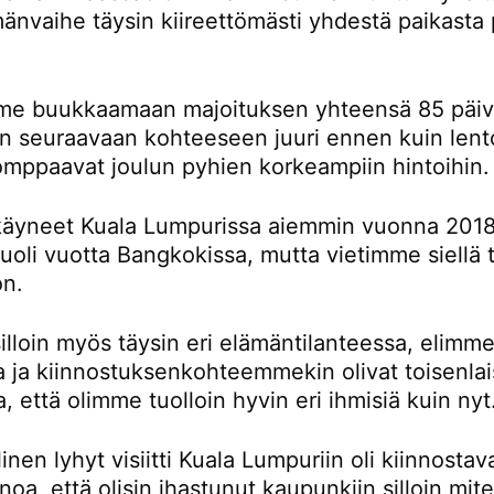
änvaihe täysin kiireettömästi yhdestä paikasta 
e buukkaamaan majoituksen yhteensä 85 päivä
än seuraavaan kohteeseen juuri ennen kuin lent
omppaavat joulun pyhien korkeampiin hintoihin.
äyneet Kuala Lumpurissa aiemmin vuonna 2018
oli vuotta Bangkokissa, mutta vietimme siellä t
on.
lloin myös täysin eri elämäntilanteessa, elimme
la ja kiinnostuksenkohteemmekin olivat toisenlai
a, että olimme tuolloin hyvin eri ihmisiä kuin nyt
inen lyhyt visiitti Kuala Lumpuriin oli kiinnostav
noa, että olisin ihastunut kaupunkiin silloin mi