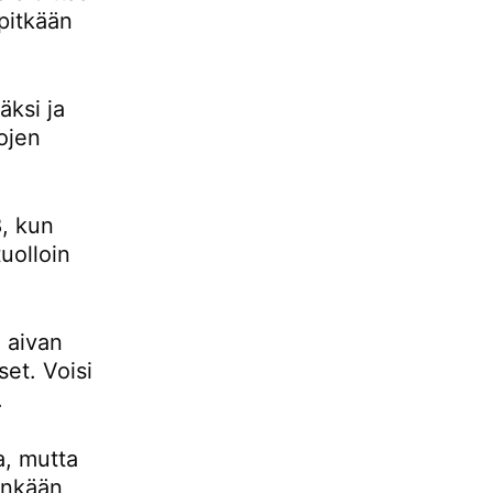
pitkään
ksi ja
ojen
, kun
uolloin
 aivan
set. Voisi
.
a, mutta
tenkään