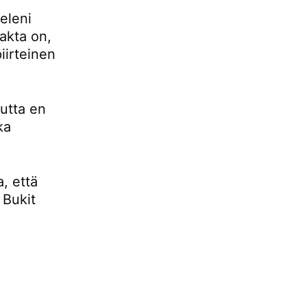
eleni
fakta on,
iirteinen
mutta en
ka
, että
 Bukit