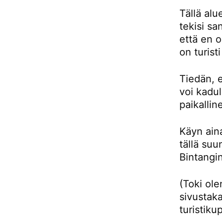
Tällä alu
tekisi sa
että en 
on turist
Tiedän, e
voi kadul
paikallin
Käyn aina
tällä su
Bintangin
(Toki ol
sivustaka
turistiku