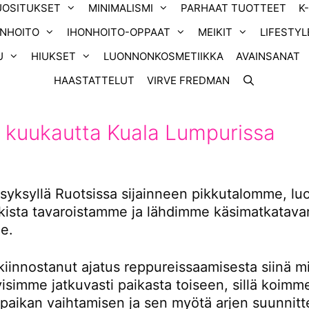
UOSITUKSET
MINIMALISMI
PARHAAT TUOTTEET
K
ONHOITO
IHONHOITO-OPPAAT
MEIKIT
LIFESTYL
U
HIUKSET
LUONNONKOSMETIIKKA
AVAINSANAT
HAASTATTELUT
VIRVE FREDMAN
 kuukautta Kuala Lumpurissa
yksyllä Ruotsissa sijainneen pikkutalomme, l
ikista tavaroistamme ja lähdimme käsimatkatavar
e.
kiinnostanut ajatus reppureissaamisesta siinä m
tyisimme jatkuvasti paikasta toiseen, sillä koimm
 paikan vaihtamisen ja sen myötä arjen suunnitt