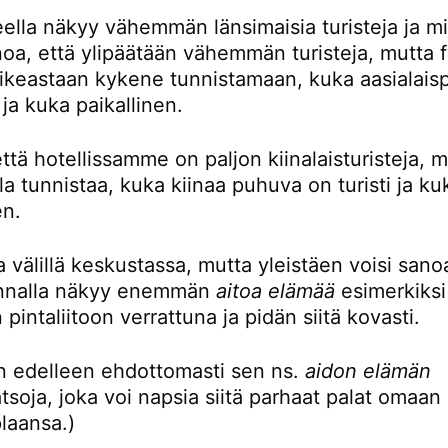
eella näkyy vähemmän länsimaisia turisteja ja mi
noa, että ylipäätään vähemmän turisteja, mutta 
oikeastaan kykene tunnistamaan, kuka aasialaisp
i ja kuka paikallinen.
ttä hotellissamme on paljon kiinalaisturisteja, 
la tunnistaa, kuka kiinaa puhuva on turisti ja ku
en.
 välillä keskustassa, mutta yleistäen voisi sanoa
unnalla näkyy enemmän
aitoa elämää
esimerkiksi
 pintaliitoon verrattuna ja pidän siitä kovasti.
en edelleen ehdottomasti sen ns.
aidon elämän
tsoja, joka voi napsia siitä parhaat palat omaan
plaansa.)