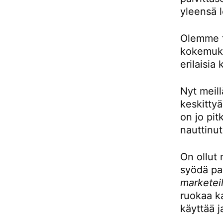
yleensä l
Olemme to
kokemukse
erilaisia 
Nyt meill
keskittyä
on jo pit
nauttinut
On ollut 
syödä pai
marketeil
ruokaa ka
käyttää j