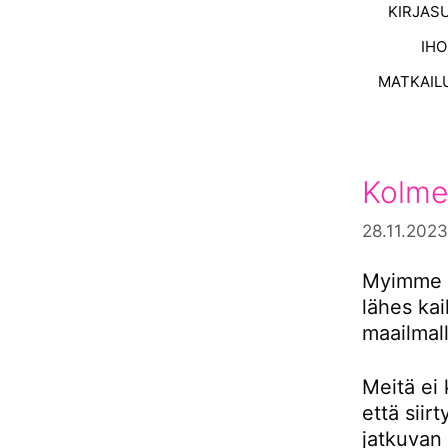
KIRJAS
IH
MATKAIL
Kolme
28.11.2023
Myimme s
lähes ka
maailmall
Meitä ei 
että siir
jatkuvan