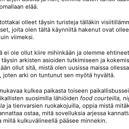
omallaan elää.
ttakai olleet täysin turisteja tälläkin visiitillä
t, joita olen tältä käynniltä hakenut ovat ollee
kuin viimeksi.
ä ei ole ollut kiire mihinkään ja olemme ehtinee
 täysin arkisten asioiden tutkimiseen ja kokemi
kään ollut sitä, mistä olen uusissa maissa olless
, joten arki on tuntunut sen myötä hyvältä.
mukavaa kulkea paikasta toiseen paikallisbusseil
kallisten suosimilla lähiöiden
food courteilla, n
la
ja tienvarsien ruokakojuilla, oppia mistä mitä
nnattaa ostaa, mitä sovelluksia arjessa kannatt
a millä kulkuvälineellä pääsee minnekin.