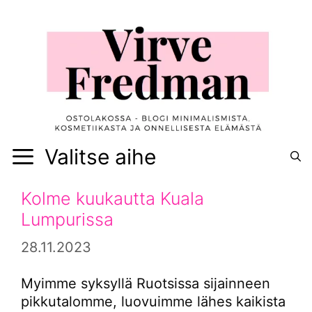
Siirry
sisältöön
Valitse aihe
Kolme kuukautta Kuala
Lumpurissa
28.11.2023
Myimme syksyllä Ruotsissa sijainneen
pikkutalomme, luovuimme lähes kaikista