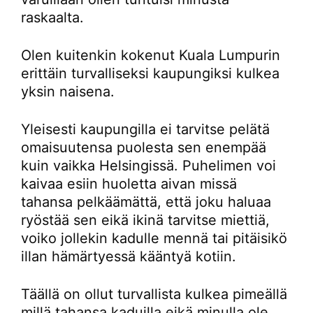
raskaalta.
Olen kuitenkin kokenut Kuala Lumpurin
erittäin turvalliseksi kaupungiksi kulkea
yksin naisena.
Yleisesti kaupungilla ei tarvitse pelätä
omaisuutensa puolesta sen enempää
kuin vaikka Helsingissä. Puhelimen voi
kaivaa esiin huoletta aivan missä
tahansa pelkäämättä, että joku haluaa
ryöstää sen eikä ikinä tarvitse miettiä,
voiko jollekin kadulle mennä tai pitäisikö
illan hämärtyessä kääntyä kotiin.
Täällä on ollut turvallista kulkea pimeällä
millä tahansa kaduilla eikä minulla ole