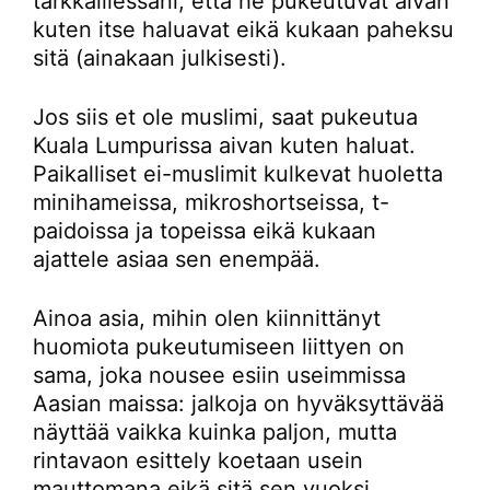
tarkkaillessani, että he pukeutuvat aivan
kuten itse haluavat eikä kukaan paheksu
sitä (ainakaan julkisesti).
Jos siis et ole muslimi, saat pukeutua
Kuala Lumpurissa aivan kuten haluat.
Paikalliset ei-muslimit kulkevat huoletta
minihameissa, mikroshortseissa, t-
paidoissa ja topeissa eikä kukaan
ajattele asiaa sen enempää.
Ainoa asia, mihin olen kiinnittänyt
huomiota pukeutumiseen liittyen on
sama, joka nousee esiin useimmissa
Aasian maissa: jalkoja on hyväksyttävää
näyttää vaikka kuinka paljon, mutta
rintavaon esittely koetaan usein
mauttomana eikä sitä sen vuoksi