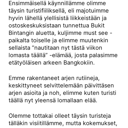
Ensimmäisellä käynnillämme olimme
täysin turistifiiliksellä, eli majotuimme
hyvin lähellä ylellisistä liikkeistään ja
ostoskeskuksistaan tunnettua Bukit
Bintangin aluetta, kuljimme must see -
paikalta toiselle ja elimme muutenkin
sellaista ”nautitaan nyt tästä viikon
lomasta täällä” -elämää, josta palasimme
etätyöläisen arkeen Bangkokiin.
Emme rakentaneet arjen rutiineja,
keskittyneet selvittelemään päivittäsen
arjen asioita ja noh, elimme kuten turisti
täällä nyt yleensä lomallaan elää.
Olemme tottakai olleet täysin turisteja
tälläkin visiitillämme, mutta kokemukset,