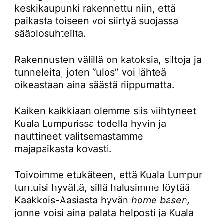
keskikaupunki rakennettu niin, että
paikasta toiseen voi siirtyä suojassa
sääolosuhteilta.
Rakennusten välillä on katoksia, siltoja ja
tunneleita, joten ”ulos” voi lähteä
oikeastaan aina säästä riippumatta.
Kaiken kaikkiaan olemme siis viihtyneet
Kuala Lumpurissa todella hyvin ja
nauttineet valitsemastamme
majapaikasta kovasti.
Toivoimme etukäteen, että Kuala Lumpur
tuntuisi hyvältä, sillä halusimme löytää
Kaakkois-Aasiasta hyvän
home basen,
jonne voisi aina palata helposti ja Kuala