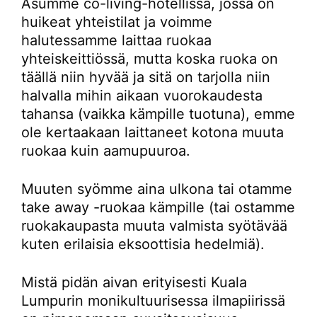
Asumme co-living-hotellissa, jossa on
huikeat yhteistilat ja voimme
halutessamme laittaa ruokaa
yhteiskeittiössä, mutta koska ruoka on
täällä niin hyvää ja sitä on tarjolla niin
halvalla mihin aikaan vuorokaudesta
tahansa (vaikka kämpille tuotuna), emme
ole kertaakaan laittaneet kotona muuta
ruokaa kuin aamupuuroa.
Muuten syömme aina ulkona tai otamme
take away -ruokaa kämpille (tai ostamme
ruokakaupasta muuta valmista syötävää
kuten erilaisia eksoottisia hedelmiä).
Mistä pidän aivan erityisesti Kuala
Lumpurin monikultuurisessa ilmapiirissä