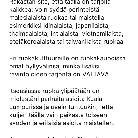
Rakastan sitä, että täällä on tarjolla
kaikkea: voin syödä perinteistä
malesialaista ruokaa tai maistella
esimerkiksi kiinalaista, japanilaista,
thaimaalaista, intialaista, vietnamilaista,
eteläkorealaista tai taiwanilaista ruokaa.
Eri ruokakulttuureille on ruokakaupoissa
omat hyllyvälinsä, minkä lisäksi
ravintoloiden tarjonta on VALTAVA.
Itseasiassa ruoka ylipäätään on
mielestäni parhaita asioita Kuala
Lumpurissa ja usein tuntuukin, että
kuljen täällä vain paikasta toiseen
syöden ja erilaisia asioita maistellen.