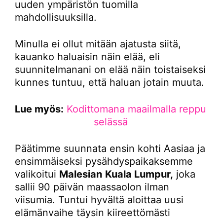
uuden ympäristön tuomilla
mahdollisuuksilla.
Minulla ei ollut mitään ajatusta siitä,
kauanko haluaisin näin elää, eli
suunnitelmanani on elää näin toistaiseksi
kunnes tuntuu, että haluan jotain muuta.
Lue myös:
Kodittomana maailmalla reppu
selässä
Päätimme suunnata ensin kohti Aasiaa ja
ensimmäiseksi pysähdyspaikaksemme
valikoitui
Malesian
Kuala Lumpur,
joka
sallii 90 päivän maassaolon ilman
viisumia. Tuntui hyvältä aloittaa uusi
elämänvaihe täysin kiireettömästi