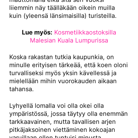
liiemmin näy täälläkään oikein muilla
kuin (yleensä länsimaisilla) turisteilla.
Lue myös:
Kosmetiikkaostoksilla
Malesian Kuala Lumpurissa
Koska rakastan tutkia kaupunkia, on
minulle erityisen tärkeää, että koen oloni
turvalliseksi myös yksin kävellessä ja
mielellään mihin vuorokauden aikaan
tahansa.
Lyhyellä lomalla voi olla okei olla
ympäristössä, jossa täytyy olla enemmän
tarkkaavainen, mutta tavallisen arjen
pitkäjaksoinen viettäminen kokoajan
varuillaan ollen tuntuisi minusta