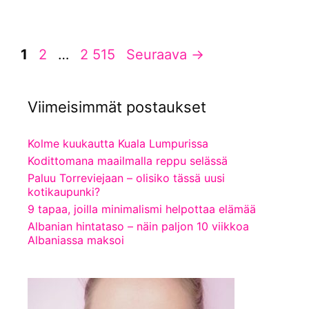
Sivu
Sivu
Sivu
1
2
…
2 515
Seuraava
→
Viimeisimmät postaukset
Kolme kuukautta Kuala Lumpurissa
Kodittomana maailmalla reppu selässä
Paluu Torreviejaan – olisiko tässä uusi
kotikaupunki?
9 tapaa, joilla minimalismi helpottaa elämää
Albanian hintataso – näin paljon 10 viikkoa
Albaniassa maksoi