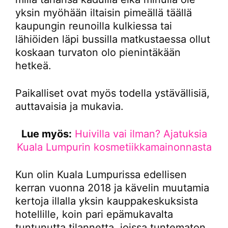
yksin myöhään iltaisin pimeällä täällä
kaupungin reunoilla kulkiessa tai
lähiöiden läpi bussilla matkustaessa ollut
koskaan turvaton olo pienintäkään
hetkeä.
Paikalliset ovat myös todella ystävällisiä,
auttavaisia ja mukavia.
Lue myös:
Huivilla vai ilman? Ajatuksia
Kuala Lumpurin kosmetiikkamainonnasta
Kun olin Kuala Lumpurissa edellisen
kerran vuonna 2018 ja kävelin muutamia
kertoja illalla yksin kauppakeskuksista
hotellille, koin pari epämukavalta
tuntunutta tilannetta, joissa tuntematon