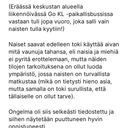
(Eräässä keskustan alueella
liikennöivässä Go KL -paikallisbussissa
vastaan tuli jopa vuoro, joka salli vain
naisten tulla kyytiin!)
Naiset saavat edelleen toki käyttää aivan
mitä vaunuja tahansa, eli naisia ja miehiä
ei pyritä erottelemaan, mutta näiden
tilojen tarkoituksena on ollut luoda
ympäristö, jossa naisten on turvallista
matkustaa (mikä on tietysti hieno asia,
mutta samalla on toki surullista, että
tällaiselle on ollut tarve).
Ongelma oli siis selkeästi tiedostettu ja
siihen näytetään puuttuneen hyvin
onnistuneesti.