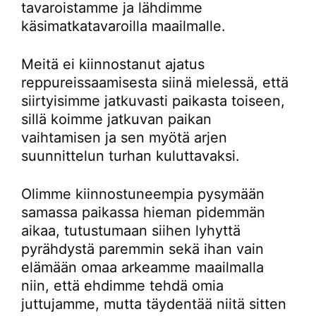
tavaroistamme ja lähdimme
käsimatkatavaroilla maailmalle.
Meitä ei kiinnostanut ajatus
reppureissaamisesta siinä mielessä, että
siirtyisimme jatkuvasti paikasta toiseen,
sillä koimme jatkuvan paikan
vaihtamisen ja sen myötä arjen
suunnittelun turhan kuluttavaksi.
Olimme kiinnostuneempia pysymään
samassa paikassa hieman pidemmän
aikaa, tutustumaan siihen lyhyttä
pyrähdystä paremmin sekä ihan vain
elämään omaa arkeamme maailmalla
niin, että ehdimme tehdä omia
juttujamme, mutta täydentää niitä sitten