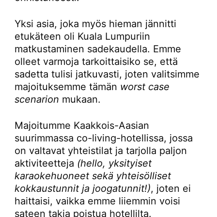
Yksi asia, joka myös hieman jännitti
etukäteen oli Kuala Lumpuriin
matkustaminen sadekaudella. Emme
olleet varmoja tarkoittaisiko se, että
sadetta tulisi jatkuvasti, joten valitsimme
majoituksemme tämän
worst case
scenarion
mukaan.
Majoitumme Kaakkois-Aasian
suurimmassa co-living-hotellissa, jossa
on valtavat yhteistilat ja tarjolla paljon
aktiviteetteja
(hello, yksityiset
karaokehuoneet sekä yhteisölliset
kokkaustunnit ja joogatunnit!)
, joten ei
haittaisi, vaikka emme liiemmin voisi
sateen takia poistua hotellilta.