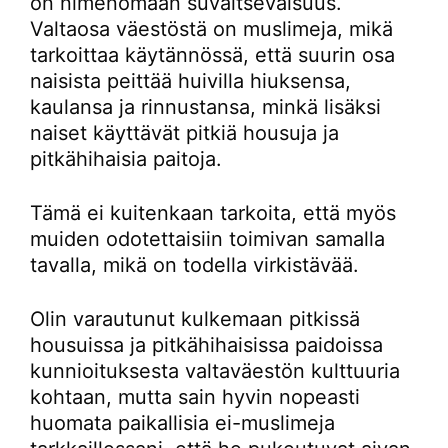
on nimenomaan suvaitsevaisuus.
Valtaosa väestöstä on muslimeja, mikä
tarkoittaa käytännössä, että suurin osa
naisista peittää huivilla hiuksensa,
kaulansa ja rinnustansa, minkä lisäksi
naiset käyttävät pitkiä housuja ja
pitkähihaisia paitoja.
Tämä ei kuitenkaan tarkoita, että myös
muiden odotettaisiin toimivan samalla
tavalla, mikä on todella virkistävää.
Olin varautunut kulkemaan pitkissä
housuissa ja pitkähihaisissa paidoissa
kunnioituksesta valtaväestön kulttuuria
kohtaan, mutta sain hyvin nopeasti
huomata paikallisia ei-muslimeja