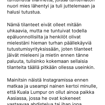
nuori mies lähentyi ja tuli juttelemaan ja
halusi tutustua.
Nämä tilanteet eivät olleet mitään
uhkaavia, mutta ne tuntuivat todella
epäluonnollisilta ja henkilöt olivat
mielestäni hieman turhan päällekäyviä
tutustumisyrityksissään, joten tilanteet
jäivät mieleeni ja mietin ennen tänne
paluuta, tulisinko kokemaan sellaisia
tilanteita täällä pitkään ollessa useinkin.
Mainitsin näistä Instagramissa ennen
matkaa ja useampi nainen kertoi minulle,
että Kuala Lumpur on ollut ainoa paikka
Aasiassa, jossa he ovat kokeneet
vastaavaa ahdistelua tai ihan jopa