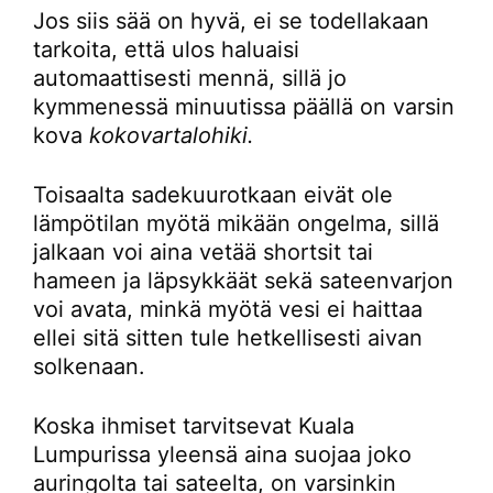
Jos siis sää on hyvä, ei se todellakaan
tarkoita, että ulos haluaisi
automaattisesti mennä, sillä jo
kymmenessä minuutissa päällä on varsin
kova
kokovartalohiki.
Toisaalta sadekuurotkaan eivät ole
lämpötilan myötä mikään ongelma, sillä
jalkaan voi aina vetää shortsit tai
hameen ja läpsykkäät sekä sateenvarjon
voi avata, minkä myötä vesi ei haittaa
ellei sitä sitten tule hetkellisesti aivan
solkenaan.
Koska ihmiset tarvitsevat Kuala
Lumpurissa yleensä aina suojaa joko
auringolta tai sateelta, on varsinkin