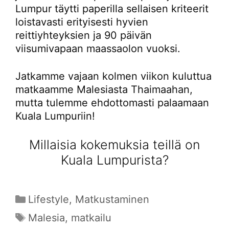
Lumpur täytti paperilla sellaisen kriteerit
loistavasti erityisesti hyvien
reittiyhteyksien ja 90 päivän
viisumivapaan maassaolon vuoksi.
Jatkamme vajaan kolmen viikon kuluttua
matkaamme Malesiasta Thaimaahan,
mutta tulemme ehdottomasti palaamaan
Kuala Lumpuriin!
Millaisia kokemuksia teillä on
Kuala Lumpurista?
Kategoriat
Lifestyle
,
Matkustaminen
Avainsanat
Malesia
,
matkailu