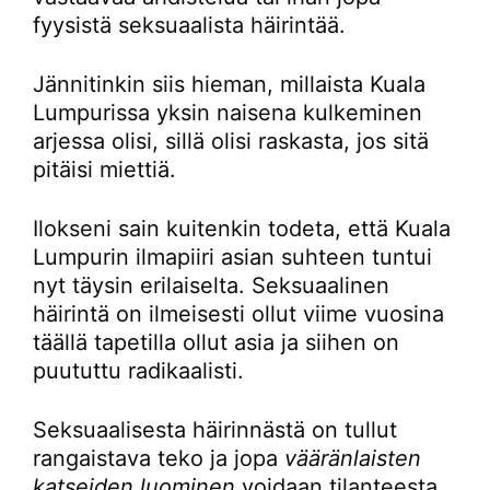
fyysistä seksuaalista häirintää.
Jännitinkin siis hieman, millaista Kuala
Lumpurissa yksin naisena kulkeminen
arjessa olisi, sillä olisi raskasta, jos sitä
pitäisi miettiä.
Ilokseni sain kuitenkin todeta, että Kuala
Lumpurin ilmapiiri asian suhteen tuntui
nyt täysin erilaiselta. Seksuaalinen
häirintä on ilmeisesti ollut viime vuosina
täällä tapetilla ollut asia ja siihen on
puututtu radikaalisti.
Seksuaalisesta häirinnästä on tullut
rangaistava teko ja jopa
vääränlaisten
katseiden luominen
voidaan tilanteesta