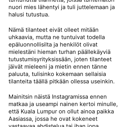
nuori mies lähentyi ja tuli juttelemaan ja
halusi tutustua.
Nämä tilanteet eivät olleet mitään
uhkaavia, mutta ne tuntuivat todella
epäluonnollisilta ja henkilöt olivat
mielestäni hieman turhan päällekäyviä
tutustumisyrityksissään, joten tilanteet
jäivät mieleeni ja mietin ennen tänne
paluuta, tulisinko kokemaan sellaisia
tilanteita täällä pitkään ollessa useinkin.
Mainitsin näistä Instagramissa ennen
matkaa ja useampi nainen kertoi minulle,
että Kuala Lumpur on ollut ainoa paikka
Aasiassa, jossa he ovat kokeneet
vastaavaa ahdistelua tai ihan jopa