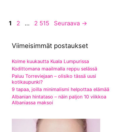
Sivu
Sivu
Sivu
1
2
…
2 515
Seuraava
→
Viimeisimmät postaukset
Kolme kuukautta Kuala Lumpurissa
Kodittomana maailmalla reppu selässä
Paluu Torreviejaan – olisiko tässä uusi
kotikaupunki?
9 tapaa, joilla minimalismi helpottaa elämää
Albanian hintataso – näin paljon 10 viikkoa
Albaniassa maksoi