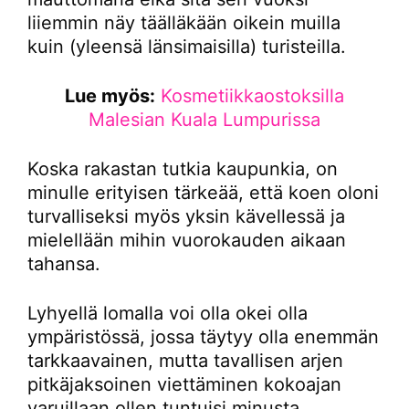
liiemmin näy täälläkään oikein muilla
kuin (yleensä länsimaisilla) turisteilla.
Lue myös:
Kosmetiikkaostoksilla
Malesian Kuala Lumpurissa
Koska rakastan tutkia kaupunkia, on
minulle erityisen tärkeää, että koen oloni
turvalliseksi myös yksin kävellessä ja
mielellään mihin vuorokauden aikaan
tahansa.
Lyhyellä lomalla voi olla okei olla
ympäristössä, jossa täytyy olla enemmän
tarkkaavainen, mutta tavallisen arjen
pitkäjaksoinen viettäminen kokoajan
varuillaan ollen tuntuisi minusta