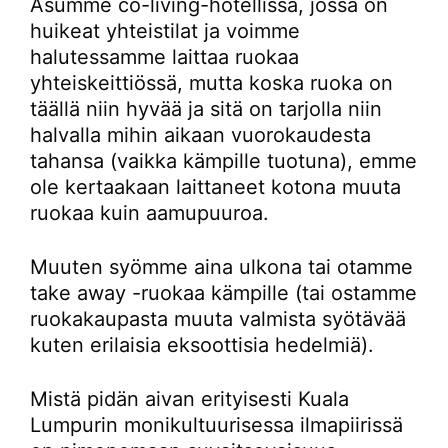
Asumme co-living-hotellissa, jossa on
huikeat yhteistilat ja voimme
halutessamme laittaa ruokaa
yhteiskeittiössä, mutta koska ruoka on
täällä niin hyvää ja sitä on tarjolla niin
halvalla mihin aikaan vuorokaudesta
tahansa (vaikka kämpille tuotuna), emme
ole kertaakaan laittaneet kotona muuta
ruokaa kuin aamupuuroa.
Muuten syömme aina ulkona tai otamme
take away -ruokaa kämpille (tai ostamme
ruokakaupasta muuta valmista syötävää
kuten erilaisia eksoottisia hedelmiä).
Mistä pidän aivan erityisesti Kuala
Lumpurin monikultuurisessa ilmapiirissä