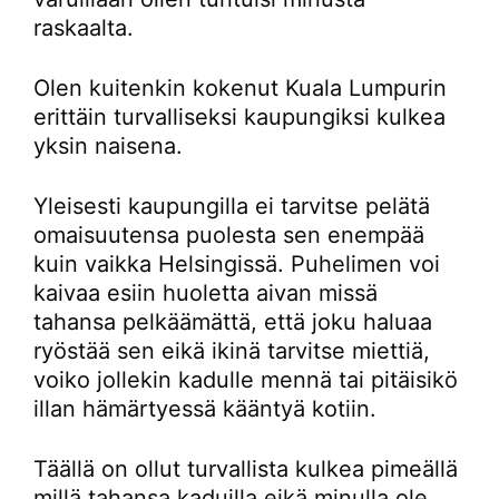
raskaalta.
Olen kuitenkin kokenut Kuala Lumpurin
erittäin turvalliseksi kaupungiksi kulkea
yksin naisena.
Yleisesti kaupungilla ei tarvitse pelätä
omaisuutensa puolesta sen enempää
kuin vaikka Helsingissä. Puhelimen voi
kaivaa esiin huoletta aivan missä
tahansa pelkäämättä, että joku haluaa
ryöstää sen eikä ikinä tarvitse miettiä,
voiko jollekin kadulle mennä tai pitäisikö
illan hämärtyessä kääntyä kotiin.
Täällä on ollut turvallista kulkea pimeällä
millä tahansa kaduilla eikä minulla ole