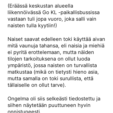
(Eräässä keskustan alueella
liikennöivässä Go KL -paikallisbussissa
vastaan tuli jopa vuoro, joka salli vain
naisten tulla kyytiin!)
Naiset saavat edelleen toki käyttää aivan
mitä vaunuja tahansa, eli naisia ja miehiä
ei pyritä erottelemaan, mutta näiden
tilojen tarkoituksena on ollut luoda
ympäristö, jossa naisten on turvallista
matkustaa (mikä on tietysti hieno asia,
mutta samalla on toki surullista, että
tällaiselle on ollut tarve).
Ongelma oli siis selkeästi tiedostettu ja
siihen näytetään puuttuneen hyvin
onnistuneesti.