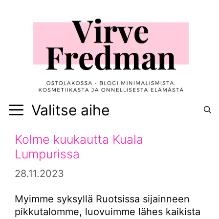
Siirry
sisältöön
Valitse aihe
Kolme kuukautta Kuala
Lumpurissa
28.11.2023
Myimme syksyllä Ruotsissa sijainneen
pikkutalomme, luovuimme lähes kaikista