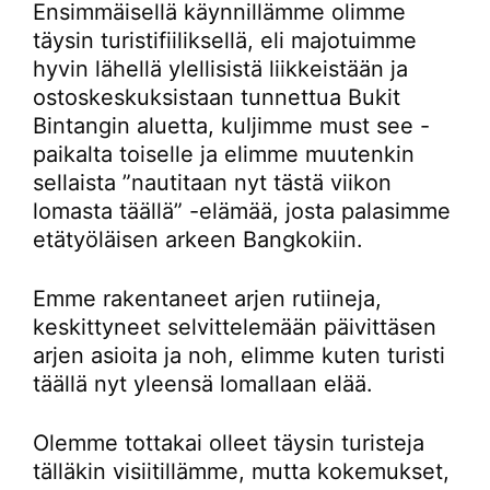
Ensimmäisellä käynnillämme olimme
täysin turistifiiliksellä, eli majotuimme
hyvin lähellä ylellisistä liikkeistään ja
ostoskeskuksistaan tunnettua Bukit
Bintangin aluetta, kuljimme must see -
paikalta toiselle ja elimme muutenkin
sellaista ”nautitaan nyt tästä viikon
lomasta täällä” -elämää, josta palasimme
etätyöläisen arkeen Bangkokiin.
Emme rakentaneet arjen rutiineja,
keskittyneet selvittelemään päivittäsen
arjen asioita ja noh, elimme kuten turisti
täällä nyt yleensä lomallaan elää.
Olemme tottakai olleet täysin turisteja
tälläkin visiitillämme, mutta kokemukset,