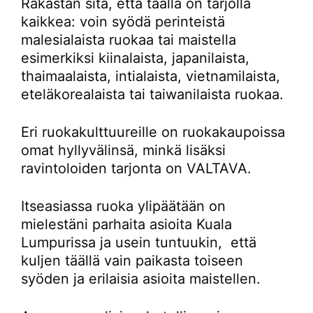
Rakastan sitä, että täällä on tarjolla
kaikkea: voin syödä perinteistä
malesialaista ruokaa tai maistella
esimerkiksi kiinalaista, japanilaista,
thaimaalaista, intialaista, vietnamilaista,
eteläkorealaista tai taiwanilaista ruokaa.
Eri ruokakulttuureille on ruokakaupoissa
omat hyllyvälinsä, minkä lisäksi
ravintoloiden tarjonta on VALTAVA.
Itseasiassa ruoka ylipäätään on
mielestäni parhaita asioita Kuala
Lumpurissa ja usein tuntuukin, että
kuljen täällä vain paikasta toiseen
syöden ja erilaisia asioita maistellen.