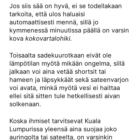
Jos siis sää on hyvä, ei se todellakaan
tarkoita, että ulos haluaisi
automaattisesti mennä, sillä jo
kymmenessä minuutissa päällä on varsin
kova
kokovartalohiki.
Toisaalta sadekuurotkaan eivät ole
lämpötilan myötä mikään ongelma, sillä
jalkaan voi aina vetää shortsit tai
hameen ja läpsykkäät sekä sateenvarjon
voi avata, minkä myötä vesi ei haittaa
ellei sitä sitten tule hetkellisesti aivan
solkenaan.
Koska ihmiset tarvitsevat Kuala
Lumpurissa yleensä aina suojaa joko
auringolta tai sateelta, on varsinkin