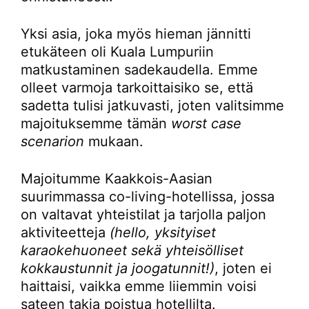
Yksi asia, joka myös hieman jännitti
etukäteen oli Kuala Lumpuriin
matkustaminen sadekaudella. Emme
olleet varmoja tarkoittaisiko se, että
sadetta tulisi jatkuvasti, joten valitsimme
majoituksemme tämän
worst case
scenarion
mukaan.
Majoitumme Kaakkois-Aasian
suurimmassa co-living-hotellissa, jossa
on valtavat yhteistilat ja tarjolla paljon
aktiviteetteja
(hello, yksityiset
karaokehuoneet sekä yhteisölliset
kokkaustunnit ja joogatunnit!)
, joten ei
haittaisi, vaikka emme liiemmin voisi
sateen takia poistua hotellilta.