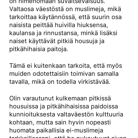
on nimenomaan suvaitsevaisuus.
Valtaosa väestöstä on muslimeja, mikä
tarkoittaa käytännössä, että suurin osa
naisista peittää huivilla hiuksensa,
kaulansa ja rinnustansa, minkä lisäksi
naiset käyttävät pitkiä housuja ja
pitkähihaisia paitoja.
Tämä ei kuitenkaan tarkoita, että myös
muiden odotettaisiin toimivan samalla
tavalla, mikä on todella virkistävää.
Olin varautunut kulkemaan pitkissä
housuissa ja pitkähihaisissa paidoissa
kunnioituksesta valtaväestön kulttuuria
kohtaan, mutta sain hyvin nopeasti
huomata paikallisia ei-muslimeja