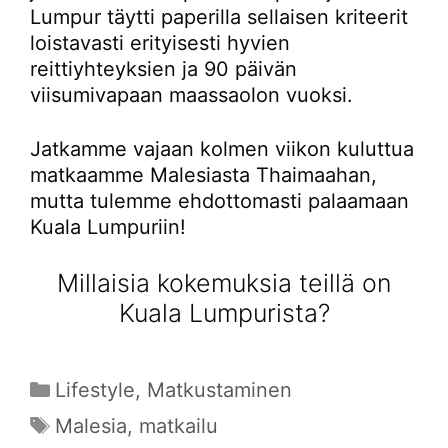
Lumpur täytti paperilla sellaisen kriteerit
loistavasti erityisesti hyvien
reittiyhteyksien ja 90 päivän
viisumivapaan maassaolon vuoksi.
Jatkamme vajaan kolmen viikon kuluttua
matkaamme Malesiasta Thaimaahan,
mutta tulemme ehdottomasti palaamaan
Kuala Lumpuriin!
Millaisia kokemuksia teillä on
Kuala Lumpurista?
Kategoriat
Lifestyle
,
Matkustaminen
Avainsanat
Malesia
,
matkailu