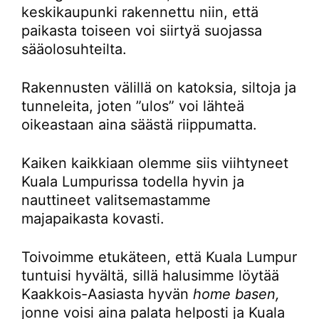
keskikaupunki rakennettu niin, että
paikasta toiseen voi siirtyä suojassa
sääolosuhteilta.
Rakennusten välillä on katoksia, siltoja ja
tunneleita, joten ”ulos” voi lähteä
oikeastaan aina säästä riippumatta.
Kaiken kaikkiaan olemme siis viihtyneet
Kuala Lumpurissa todella hyvin ja
nauttineet valitsemastamme
majapaikasta kovasti.
Toivoimme etukäteen, että Kuala Lumpur
tuntuisi hyvältä, sillä halusimme löytää
Kaakkois-Aasiasta hyvän
home basen,
jonne voisi aina palata helposti ja Kuala