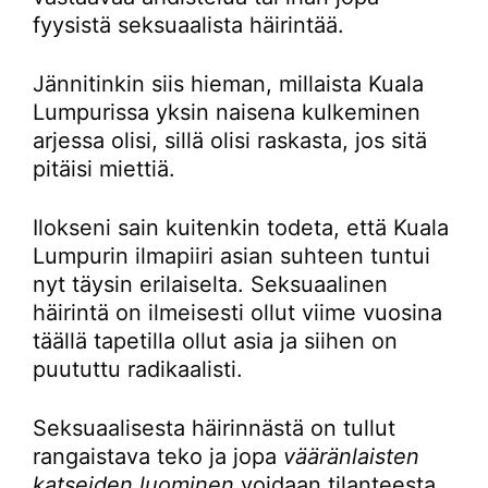
fyysistä seksuaalista häirintää.
Jännitinkin siis hieman, millaista Kuala
Lumpurissa yksin naisena kulkeminen
arjessa olisi, sillä olisi raskasta, jos sitä
pitäisi miettiä.
Ilokseni sain kuitenkin todeta, että Kuala
Lumpurin ilmapiiri asian suhteen tuntui
nyt täysin erilaiselta. Seksuaalinen
häirintä on ilmeisesti ollut viime vuosina
täällä tapetilla ollut asia ja siihen on
puututtu radikaalisti.
Seksuaalisesta häirinnästä on tullut
rangaistava teko ja jopa
vääränlaisten
katseiden luominen
voidaan tilanteesta