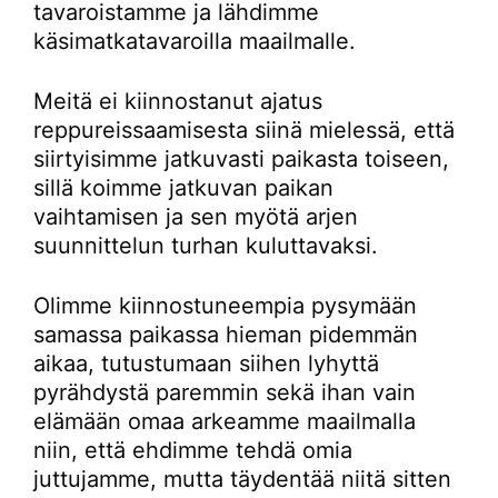
tavaroistamme ja lähdimme
käsimatkatavaroilla maailmalle.
Meitä ei kiinnostanut ajatus
reppureissaamisesta siinä mielessä, että
siirtyisimme jatkuvasti paikasta toiseen,
sillä koimme jatkuvan paikan
vaihtamisen ja sen myötä arjen
suunnittelun turhan kuluttavaksi.
Olimme kiinnostuneempia pysymään
samassa paikassa hieman pidemmän
aikaa, tutustumaan siihen lyhyttä
pyrähdystä paremmin sekä ihan vain
elämään omaa arkeamme maailmalla
niin, että ehdimme tehdä omia
juttujamme, mutta täydentää niitä sitten