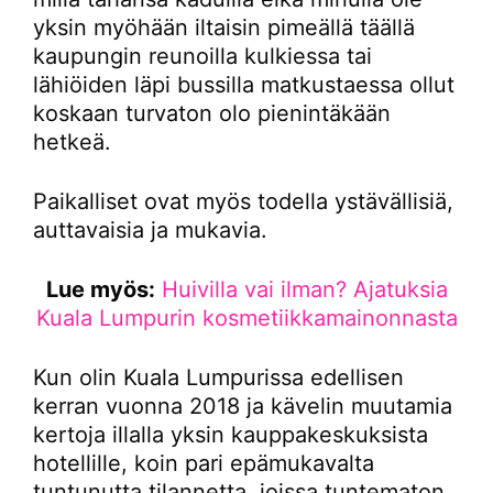
yksin myöhään iltaisin pimeällä täällä
kaupungin reunoilla kulkiessa tai
lähiöiden läpi bussilla matkustaessa ollut
koskaan turvaton olo pienintäkään
hetkeä.
Paikalliset ovat myös todella ystävällisiä,
auttavaisia ja mukavia.
Lue myös:
Huivilla vai ilman? Ajatuksia
Kuala Lumpurin kosmetiikkamainonnasta
Kun olin Kuala Lumpurissa edellisen
kerran vuonna 2018 ja kävelin muutamia
kertoja illalla yksin kauppakeskuksista
hotellille, koin pari epämukavalta
tuntunutta tilannetta, joissa tuntematon