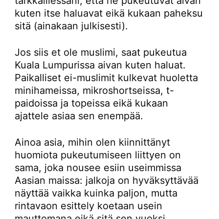
tarkkaillessani, että he pukeutuvat aivan
kuten itse haluavat eikä kukaan paheksu
sitä (ainakaan julkisesti).
Jos siis et ole muslimi, saat pukeutua
Kuala Lumpurissa aivan kuten haluat.
Paikalliset ei-muslimit kulkevat huoletta
minihameissa, mikroshortseissa, t-
paidoissa ja topeissa eikä kukaan
ajattele asiaa sen enempää.
Ainoa asia, mihin olen kiinnittänyt
huomiota pukeutumiseen liittyen on
sama, joka nousee esiin useimmissa
Aasian maissa: jalkoja on hyväksyttävää
näyttää vaikka kuinka paljon, mutta
rintavaon esittely koetaan usein
mauttomana eikä sitä sen vuoksi