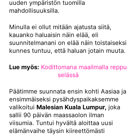
uuden ympäristön tuomilla
mahdollisuuksilla.
Minulla ei ollut mitään ajatusta siitä,
kauanko haluaisin näin elää, eli
suunnitelmanani on elää näin toistaiseksi
kunnes tuntuu, että haluan jotain muuta.
Lue myös:
Kodittomana maailmalla reppu
selässä
Päätimme suunnata ensin kohti Aasiaa ja
ensimmäiseksi pysähdyspaikaksemme
valikoitui
Malesian
Kuala Lumpur,
joka
sallii 90 päivän maassaolon ilman
viisumia. Tuntui hyvältä aloittaa uusi
elämänvaihe täysin kiireettömästi