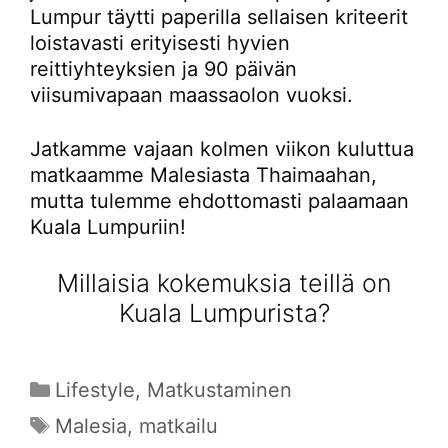
Lumpur täytti paperilla sellaisen kriteerit
loistavasti erityisesti hyvien
reittiyhteyksien ja 90 päivän
viisumivapaan maassaolon vuoksi.
Jatkamme vajaan kolmen viikon kuluttua
matkaamme Malesiasta Thaimaahan,
mutta tulemme ehdottomasti palaamaan
Kuala Lumpuriin!
Millaisia kokemuksia teillä on
Kuala Lumpurista?
Kategoriat
Lifestyle
,
Matkustaminen
Avainsanat
Malesia
,
matkailu