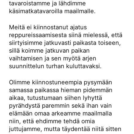
tavaroistamme ja lähdimme
käsimatkatavaroilla maailmalle.
Meitä ei kiinnostanut ajatus
reppureissaamisesta siinä mielessä, että
siirtyisimme jatkuvasti paikasta toiseen,
sillä koimme jatkuvan paikan
vaihtamisen ja sen myötä arjen
suunnittelun turhan kuluttavaksi.
Olimme kiinnostuneempia pysymään
samassa paikassa hieman pidemmän
aikaa, tutustumaan siihen lyhyttä
pyrähdystä paremmin sekä ihan vain
elämään omaa arkeamme maailmalla
niin, että ehdimme tehdä omia
juttujamme, mutta täydentää niitä sitten