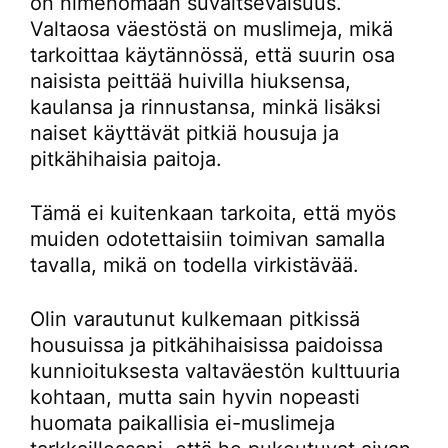
on nimenomaan suvaitsevaisuus.
Valtaosa väestöstä on muslimeja, mikä
tarkoittaa käytännössä, että suurin osa
naisista peittää huivilla hiuksensa,
kaulansa ja rinnustansa, minkä lisäksi
naiset käyttävät pitkiä housuja ja
pitkähihaisia paitoja.
Tämä ei kuitenkaan tarkoita, että myös
muiden odotettaisiin toimivan samalla
tavalla, mikä on todella virkistävää.
Olin varautunut kulkemaan pitkissä
housuissa ja pitkähihaisissa paidoissa
kunnioituksesta valtaväestön kulttuuria
kohtaan, mutta sain hyvin nopeasti
huomata paikallisia ei-muslimeja