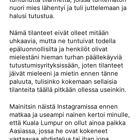
nuori mies lähentyi ja tuli juttelemaan ja
halusi tutustua.
Nämä tilanteet eivät olleet mitään
uhkaavia, mutta ne tuntuivat todella
epäluonnollisilta ja henkilöt olivat
mielestäni hieman turhan päällekäyviä
tutustumisyrityksissään, joten tilanteet
jäivät mieleeni ja mietin ennen tänne
paluuta, tulisinko kokemaan sellaisia
tilanteita täällä pitkään ollessa useinkin.
Mainitsin näistä Instagramissa ennen
matkaa ja useampi nainen kertoi minulle,
että Kuala Lumpur on ollut ainoa paikka
Aasiassa, jossa he ovat kokeneet
vastaavaa ahdistelua tai ihan jopa