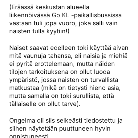
(Eräässä keskustan alueella
liikennöivässä Go KL -paikallisbussissa
vastaan tuli jopa vuoro, joka salli vain
naisten tulla kyytiin!)
Naiset saavat edelleen toki käyttää aivan
mitä vaunuja tahansa, eli naisia ja miehiä
ei pyritä erottelemaan, mutta näiden
tilojen tarkoituksena on ollut luoda
ympäristö, jossa naisten on turvallista
matkustaa (mikä on tietysti hieno asia,
mutta samalla on toki surullista, että
tällaiselle on ollut tarve).
Ongelma oli siis selkeästi tiedostettu ja
siihen näytetään puuttuneen hyvin
onnistuneesti.