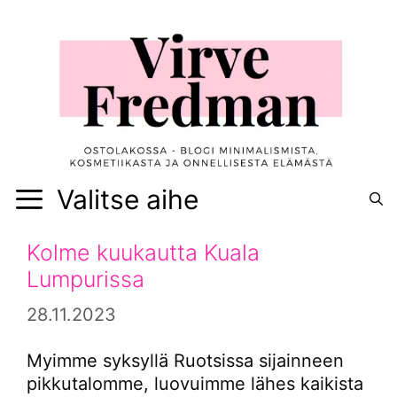
Siirry
sisältöön
Valitse aihe
Kolme kuukautta Kuala
Lumpurissa
28.11.2023
Myimme syksyllä Ruotsissa sijainneen
pikkutalomme, luovuimme lähes kaikista