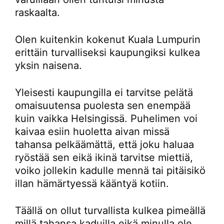
raskaalta.
Olen kuitenkin kokenut Kuala Lumpurin
erittäin turvalliseksi kaupungiksi kulkea
yksin naisena.
Yleisesti kaupungilla ei tarvitse pelätä
omaisuutensa puolesta sen enempää
kuin vaikka Helsingissä. Puhelimen voi
kaivaa esiin huoletta aivan missä
tahansa pelkäämättä, että joku haluaa
ryöstää sen eikä ikinä tarvitse miettiä,
voiko jollekin kadulle mennä tai pitäisikö
illan hämärtyessä kääntyä kotiin.
Täällä on ollut turvallista kulkea pimeällä
millä tahansa kaduilla eikä minulla ole