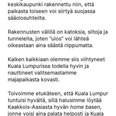
keskikaupunki rakennettu niin, että
paikasta toiseen voi siirtyä suojassa
sääolosuhteilta.
Rakennusten välillä on katoksia, siltoja ja
tunneleita, joten ”ulos” voi lähteä
oikeastaan aina säästä riippumatta.
Kaiken kaikkiaan olemme siis viihtyneet
Kuala Lumpurissa todella hyvin ja
nauttineet valitsemastamme
majapaikasta kovasti.
Toivoimme etukäteen, että Kuala Lumpur
tuntuisi hyvältä, sillä halusimme löytää
Kaakkois-Aasiasta hyvän
home basen,
jonne voisi aina palata helposti ja Kuala