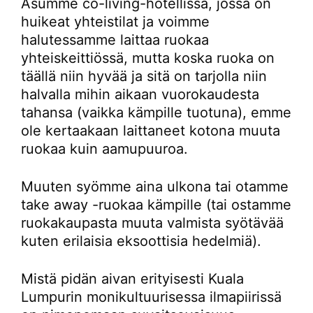
Asumme co-living-hotellissa, jossa on
huikeat yhteistilat ja voimme
halutessamme laittaa ruokaa
yhteiskeittiössä, mutta koska ruoka on
täällä niin hyvää ja sitä on tarjolla niin
halvalla mihin aikaan vuorokaudesta
tahansa (vaikka kämpille tuotuna), emme
ole kertaakaan laittaneet kotona muuta
ruokaa kuin aamupuuroa.
Muuten syömme aina ulkona tai otamme
take away -ruokaa kämpille (tai ostamme
ruokakaupasta muuta valmista syötävää
kuten erilaisia eksoottisia hedelmiä).
Mistä pidän aivan erityisesti Kuala
Lumpurin monikultuurisessa ilmapiirissä