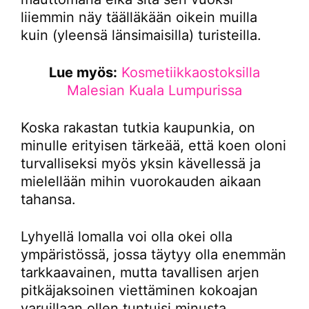
liiemmin näy täälläkään oikein muilla
kuin (yleensä länsimaisilla) turisteilla.
Lue myös:
Kosmetiikkaostoksilla
Malesian Kuala Lumpurissa
Koska rakastan tutkia kaupunkia, on
minulle erityisen tärkeää, että koen oloni
turvalliseksi myös yksin kävellessä ja
mielellään mihin vuorokauden aikaan
tahansa.
Lyhyellä lomalla voi olla okei olla
ympäristössä, jossa täytyy olla enemmän
tarkkaavainen, mutta tavallisen arjen
pitkäjaksoinen viettäminen kokoajan
varuillaan ollen tuntuisi minusta