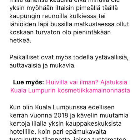
yksin myöhään iltaisin pimeällä täällä
kaupungin reunoilla kulkiessa tai
lähiöiden läpi bussilla matkustaessa ollut
koskaan turvaton olo pienintäkään
hetkeä.
Paikalliset ovat myös todella ystävällisiä,
auttavaisia ja mukavia.
Lue myös:
Huivilla vai ilman? Ajatuksia
Kuala Lumpurin kosmetiikkamainonnasta
Kun olin Kuala Lumpurissa edellisen
kerran vuonna 2018 ja kävelin muutamia
kertoja illalla yksin kauppakeskuksista
hotellille, koin pari epämukavalta
tuntunutta tilannetta, joissa tuntematon