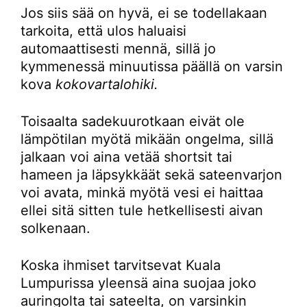
Jos siis sää on hyvä, ei se todellakaan
tarkoita, että ulos haluaisi
automaattisesti mennä, sillä jo
kymmenessä minuutissa päällä on varsin
kova
kokovartalohiki.
Toisaalta sadekuurotkaan eivät ole
lämpötilan myötä mikään ongelma, sillä
jalkaan voi aina vetää shortsit tai
hameen ja läpsykkäät sekä sateenvarjon
voi avata, minkä myötä vesi ei haittaa
ellei sitä sitten tule hetkellisesti aivan
solkenaan.
Koska ihmiset tarvitsevat Kuala
Lumpurissa yleensä aina suojaa joko
auringolta tai sateelta, on varsinkin