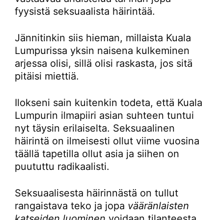
fyysistä seksuaalista häirintää.
Jännitinkin siis hieman, millaista Kuala
Lumpurissa yksin naisena kulkeminen
arjessa olisi, sillä olisi raskasta, jos sitä
pitäisi miettiä.
Ilokseni sain kuitenkin todeta, että Kuala
Lumpurin ilmapiiri asian suhteen tuntui
nyt täysin erilaiselta. Seksuaalinen
häirintä on ilmeisesti ollut viime vuosina
täällä tapetilla ollut asia ja siihen on
puututtu radikaalisti.
Seksuaalisesta häirinnästä on tullut
rangaistava teko ja jopa
vääränlaisten
katseiden luominen
voidaan tilanteesta