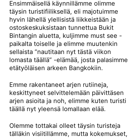
Ensimmäisellä käynnillämme olimme
täysin turistifiiliksellä, eli majotuimme
hyvin lähellä ylellisistä liikkeistään ja
ostoskeskuksistaan tunnettua Bukit
Bintangin aluetta, kuljimme must see -
paikalta toiselle ja elimme muutenkin
sellaista ”nautitaan nyt tästä viikon
lomasta täällä” -elämää, josta palasimme
etätyöläisen arkeen Bangkokiin.
Emme rakentaneet arjen rutiineja,
keskittyneet selvittelemään päivittäsen
arjen asioita ja noh, elimme kuten turisti
täällä nyt yleensä lomallaan elää.
Olemme tottakai olleet täysin turisteja
tälläkin visiitillämme, mutta kokemukset,