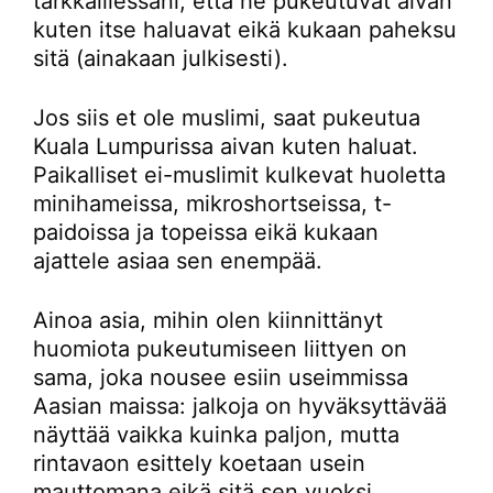
tarkkaillessani, että he pukeutuvat aivan
kuten itse haluavat eikä kukaan paheksu
sitä (ainakaan julkisesti).
Jos siis et ole muslimi, saat pukeutua
Kuala Lumpurissa aivan kuten haluat.
Paikalliset ei-muslimit kulkevat huoletta
minihameissa, mikroshortseissa, t-
paidoissa ja topeissa eikä kukaan
ajattele asiaa sen enempää.
Ainoa asia, mihin olen kiinnittänyt
huomiota pukeutumiseen liittyen on
sama, joka nousee esiin useimmissa
Aasian maissa: jalkoja on hyväksyttävää
näyttää vaikka kuinka paljon, mutta
rintavaon esittely koetaan usein
mauttomana eikä sitä sen vuoksi