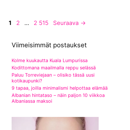
Sivu
Sivu
Sivu
1
2
…
2 515
Seuraava
→
Viimeisimmät postaukset
Kolme kuukautta Kuala Lumpurissa
Kodittomana maailmalla reppu selässä
Paluu Torreviejaan – olisiko tässä uusi
kotikaupunki?
9 tapaa, joilla minimalismi helpottaa elämää
Albanian hintataso – näin paljon 10 viikkoa
Albaniassa maksoi