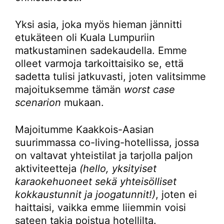
Yksi asia, joka myös hieman jännitti
etukäteen oli Kuala Lumpuriin
matkustaminen sadekaudella. Emme
olleet varmoja tarkoittaisiko se, että
sadetta tulisi jatkuvasti, joten valitsimme
majoituksemme tämän
worst case
scenarion
mukaan.
Majoitumme Kaakkois-Aasian
suurimmassa co-living-hotellissa, jossa
on valtavat yhteistilat ja tarjolla paljon
aktiviteetteja
(hello, yksityiset
karaokehuoneet sekä yhteisölliset
kokkaustunnit ja joogatunnit!)
, joten ei
haittaisi, vaikka emme liiemmin voisi
sateen takia poistua hotellilta.