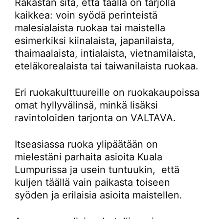
Rakastan sitä, että täällä on tarjolla
kaikkea: voin syödä perinteistä
malesialaista ruokaa tai maistella
esimerkiksi kiinalaista, japanilaista,
thaimaalaista, intialaista, vietnamilaista,
eteläkorealaista tai taiwanilaista ruokaa.
Eri ruokakulttuureille on ruokakaupoissa
omat hyllyvälinsä, minkä lisäksi
ravintoloiden tarjonta on VALTAVA.
Itseasiassa ruoka ylipäätään on
mielestäni parhaita asioita Kuala
Lumpurissa ja usein tuntuukin, että
kuljen täällä vain paikasta toiseen
syöden ja erilaisia asioita maistellen.